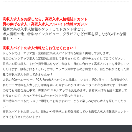
報も・・・。
高収入バイトの求人情報ならお任せください！
ドカントでは、エリア別・業種別に高収入バイト情報を幅広く掲載しております。
注目のピックアップ求人も定期的に更新して参りますので、是非チェックしてみてください。
日払いや即決求人、また社員登用ありなど、働き方・目的に合わせて高収入バイトを検索してい
ただけます。接客が好き！という方や、コツコツ集中するのが得意！等、自分の長所にあった業
種で高収入求人を探してみませんか？
人気のPCオペレーター、PC入力の求人もたくさん掲載しています。PCを使って、各種数値化さ
れたデータ情報を入力したり原稿を書いたりするのがPCオペレーターの主な業務です。未経験
の方でも可能なお仕事で、将来のPCスキルアップも見込めます。新着求人情報も続々追加して
おりますので、きっとアナタに合ったバイトが見つかります。
面白特集ページもたっぷりご用意しておりますので、どうぞ楽しみながら求人を探してくださ
い！
高収入バイトをお探しなら、日払いや即決求人を多数掲載している高収入求人情報誌ドカントへ
どうぞお任せくださいませ！
All contents copyright © 2002-2025
ドカント.com
. All rights
reserved. 掲載記事、写真、イラストの無断転載を禁じます。