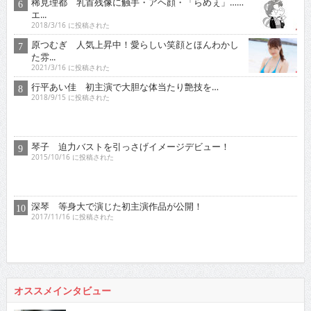
原つむぎ 人気上昇中！愛らしい笑顔とほんわかし
た雰...
2021/3/16 に投稿された
行平あい佳 初主演で大胆な体当たり艶技を…
2018/9/15 に投稿された
琴子 迫力バストを引っさげイメージデビュー！
2015/10/16 に投稿された
深琴 等身大で演じた初主演作品が公開！
2017/11/16 に投稿された
オススメインタビュー
東京03 シチュエーション・ドラマに出演！苦境を乗...
2017/11/16 に投稿された
真空ジェシカ 『死ぬまでお笑いをやっていきたい！そ...
2022/7/16 に投稿された