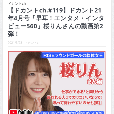
CINEMA×STYLE 289号
ドカントch
【ドカントch.#119】ドカント21
CINEMA×STYLE 288号
年4月号「早耳！エンタメ・インタ
CINEMA×STYLE 287号
ビュー560」桜りんさんの動画第2
CINEMA×STYLE 286号
弾！
CINEMA×STYLE 285号
2021/3/23
ドカントch
CINEMA×STYLE 294号