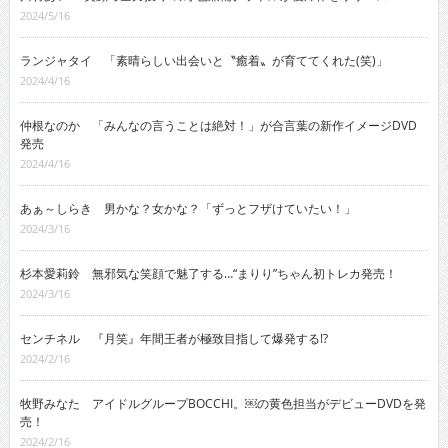
2024/5/16
ランジャタイ 「素晴らしい出会いと〝癒着〟が育ててくれた(笑)」
2024/4/16
仲根なのか 「みんなの言うことは絶対！」が合言葉の新作イメージDVD
発売
2024/4/16
あぁ～しらき 男かな？女かな？「ずっとフザけていたい！」
2024/3/16
杉本愛莉鈴 無邪気な笑顔で魅了する…“まりり”ちゃん初トレカ発売！
2024/3/16
センチネル 『月笑』年間王者が極致目指して爆発する!?
2024/2/16
牧野みなた アイドルグループBOCCHI。￼の黄色担当がデビューDVDを発
売！
2024/2/16