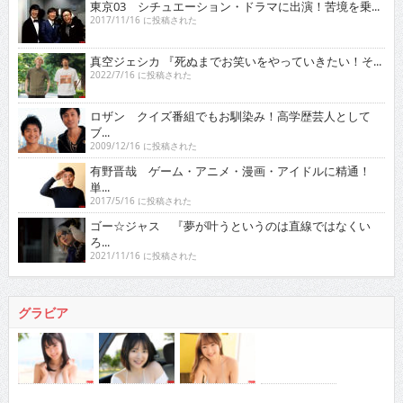
ロザン クイズ番組でもお馴染み！高学歴芸人として
ブ...
2009/12/16 に投稿された
有野晋哉 ゲーム・アニメ・漫画・アイドルに精通！
単...
2017/5/16 に投稿された
ゴー☆ジャス 『夢が叶うというのは直線ではなくい
ろ...
2021/11/16 に投稿された
グラビア