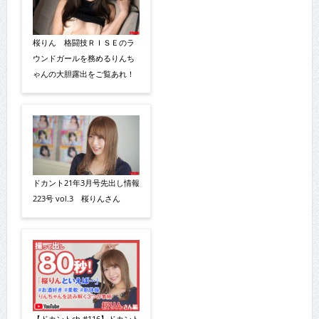
桜りん 格闘技ＲＩＳＥのラ
ウンドガールを務めるりんち
ゃんの大胆露出をご覧あれ！
ドカント21年3月号先出し情報
223号 vol.3 桜りんさん
【ドカントch.#116】ドカント