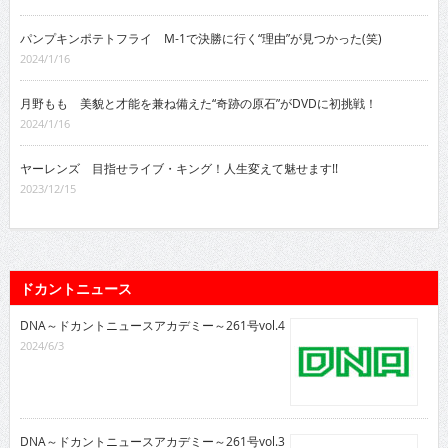
パンプキンポテトフライ M-1で決勝に行く“理由”が見つかった(笑)
2024/1/16
月野もも 美貌と才能を兼ね備えた“奇跡の原石”がDVDに初挑戦！
2024/1/16
ヤーレンズ 目指せライブ・キング！人生変えて魅せます!!
2023/12/15
ドカントニュース
DNA～ドカントニュースアカデミー～261号vol.4
2024/6/3
DNA～ドカントニュースアカデミー～261号vol.3