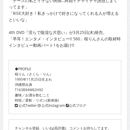
「ナースの私とイケない関係…終始イチャイチャ誘惑しまく
ってます」
「RISE大好き！私きっかけで好きになってくれる人が増える
といいな」
4th DVD『淫らで陰湿な片思い』が3月25日(木)発売。
「早耳！エンタメ・インタビュー!! 560」桜りんさんの取材時
インタビュー動画パート1をお届け!!
◆PROFILE
桜りん（さくら・りん）
1995年11月25日生まれ
沖縄県出身
T163B94W62H92
趣味／お酒を飲むこと
特技／柔軟・リボン(新体操)
公式Twitter
公式Instagram
公式ブログ
チャンネル登録、いいね(高評価)、コメントお待ちしてます。