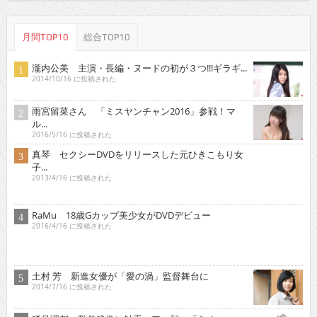
月間TOP10
総合TOP10
瀧内公美 主演・長編・ヌードの初が３つ!!!ギラギ...
2014/10/16 に投稿された
雨宮留菜さん 「ミスヤンチャン2016」参戦！マ
ル...
2016/5/16 に投稿された
真琴 セクシーDVDをリリースした元ひきこもり女
子...
2013/4/16 に投稿された
RaMu 18歳Gカップ美少女がDVDデビュー
2016/4/16 に投稿された
土村 芳 新進女優が「愛の渦」監督舞台に
2014/7/16 に投稿された
稀見理都 乳首残像に触手・アヘ顔・「らめぇ」……
エ...
2018/3/16 に投稿された