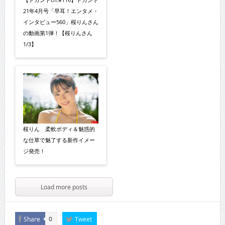
21年4月号「早耳！エンタメ・
インタビュー560」桜りんさん
の動画第1弾！【桜りんさん
1/3】
桜りん 柔軟ボディ＆魅惑的
な仕草で魅了する新作イメー
ジ発売！
Load more posts
Share
Tweet
0