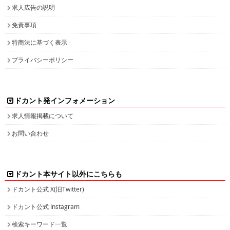
ドカント発インフォメーション
求人情報掲載について
お問い合わせ
ドカント本サイト以外にこちらも
ドカント公式 X(旧Twitter)
ドカント公式 Instagram
検索キーワード一覧
高収入求人をお探しなら、高収入求人情報誌ドカント
男の稼げる求人・高収入求人アルバイト情報マガジン
最新の高収入求人情報をゲットしてドカント稼ごう。
求人情報の他、特集やインタビュー、グラビアなど仕事を探しながら様々な情