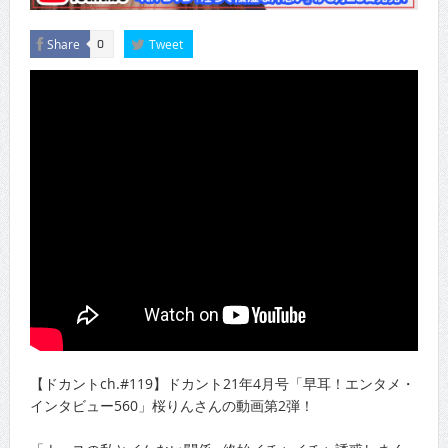
Share
Tweet
0
【ドカントch.#119】ドカント21年4月号「早耳！エンタメ・
インタビュー560」桜りんさんの動画第2弾！