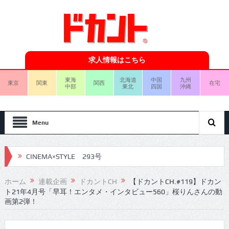
求人情報はこちら
東海
北海道
中国
九州
東京
関東
関西
在宅
中部
東北
四国
沖縄
Menu
CINEMA×STYLE 293号
CINEMA×STYLE 292号
ホーム
連載企画
ドカントCH
【ドカントCH.#119】ドカン
ト21年4月号「早耳！エンタメ・インタビュー560」桜りんさんの動
CINEMA×STYLE 291号
画第2弾！
CINEMA×STYLE 290号