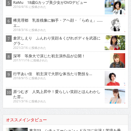
RaMu 18歳Gカップ美少女がDVDデビュー
2016/4/16 に投稿された
稀見理都 乳首残像に触手・アヘ顔・「らめぇ」……
エ...
2018/3/16 に投稿された
倉沢しえり ふんわり笑顔＆くびれボディを武器に
グラ...
2021/2/16 に投稿された
深琴 等身大で演じた初主演作品が公開！
2017/11/16 に投稿された
行平あい佳 初主演で大胆な体当たり艶技を…
2018/9/15 に投稿された
原つむぎ 人気上昇中！愛らしい笑顔とほんわかし
た雰...
2021/3/16 に投稿された
オススメインタビュー
東京03 シチュエーション・ドラマに出演！苦境を乗...