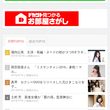
月間TOP10
総合TOP10
瀧内公美 主演・長編・ヌードの初が３つ!!!ギラギ...
2014/10/16 に投稿された
雨宮留菜さん 「ミスヤンチャン2016」参戦！マ
ル...
2016/5/16 に投稿された
真琴 セクシーDVDをリリースした元ひきこもり女
子...
2013/4/16 に投稿された
土村 芳 新進女優が「愛の渦」監督舞台に
2014/7/16 に投稿された