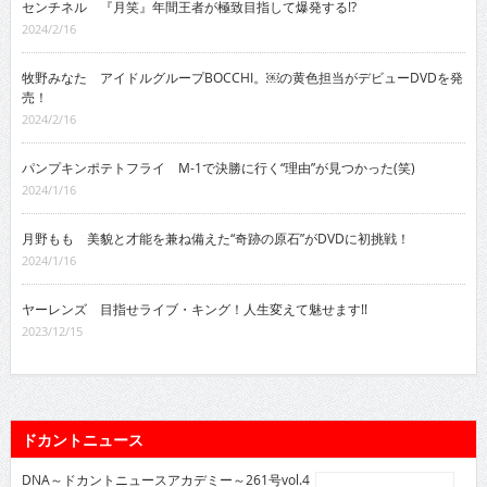
センチネル 『月笑』年間王者が極致目指して爆発する!?
2024/2/16
牧野みなた アイドルグループBOCCHI。￼の黄色担当がデビューDVDを発
売！
2024/2/16
パンプキンポテトフライ M-1で決勝に行く“理由”が見つかった(笑)
2024/1/16
月野もも 美貌と才能を兼ね備えた“奇跡の原石”がDVDに初挑戦！
2024/1/16
ヤーレンズ 目指せライブ・キング！人生変えて魅せます!!
2023/12/15
ドカントニュース
DNA～ドカントニュースアカデミー～261号vol.4