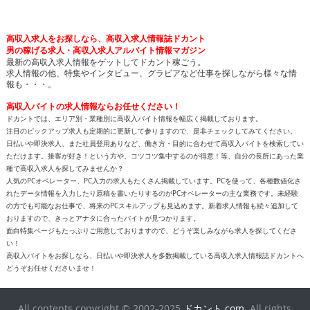
高収入求人をお探しなら、高収入求人情報誌ドカント
男の稼げる求人・高収入求人アルバイト情報マガジン
最新の高収入求人情報をゲットしてドカント稼ごう。
求人情報の他、特集やインタビュー、グラビアなど仕事を探しながら様々な情
報も・・・。
高収入バイトの求人情報ならお任せください！
ドカントでは、エリア別・業種別に高収入バイト情報を幅広く掲載しております。
注目のピックアップ求人も定期的に更新して参りますので、是非チェックしてみてください。
日払いや即決求人、また社員登用ありなど、働き方・目的に合わせて高収入バイトを検索してい
ただけます。接客が好き！という方や、コツコツ集中するのが得意！等、自分の長所にあった業
種で高収入求人を探してみませんか？
人気のPCオペレーター、PC入力の求人もたくさん掲載しています。PCを使って、各種数値化さ
れたデータ情報を入力したり原稿を書いたりするのがPCオペレーターの主な業務です。未経験
の方でも可能なお仕事で、将来のPCスキルアップも見込めます。新着求人情報も続々追加して
おりますので、きっとアナタに合ったバイトが見つかります。
面白特集ページもたっぷりご用意しておりますので、どうぞ楽しみながら求人を探してくださ
い！
高収入バイトをお探しなら、日払いや即決求人を多数掲載している高収入求人情報誌ドカントへ
どうぞお任せくださいませ！
All contents copyright © 2002-2025
ドカント.com
. All rights