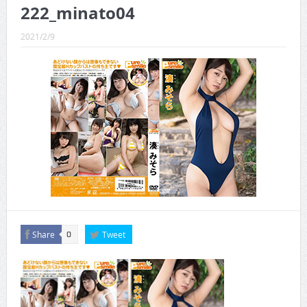
CINEMA×STYLE 289号
222_minato04
CINEMA×STYLE 288号
2021/2/9
CINEMA×STYLE 287号
CINEMA×STYLE 286号
CINEMA×STYLE 285号
CINEMA×STYLE 294号
Share
Tweet
0