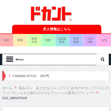
求人情報はこちら
東海
北海道
中国
九州
東京
関東
関西
在宅
中部
東北
四国
沖縄
Menu
CINEMA×STYLE 293号
CINEMA×STYLE 292号
ホーム
湊みそら あどけないルックスと迫力のＨカップバストの
アンバランスさが魅力のグラビアシーンの新星がデビュー!!
CINEMA×STYLE 291号
222_MINATO04
CINEMA×STYLE 290号