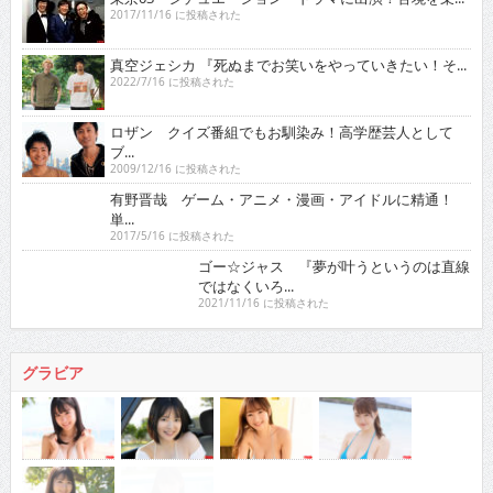
2017/11/16 に投稿された
真空ジェシカ 『死ぬまでお笑いをやっていきたい！そ...
2022/7/16 に投稿された
ロザン クイズ番組でもお馴染み！高学歴芸人として
ブ...
2009/12/16 に投稿された
有野晋哉 ゲーム・アニメ・漫画・アイドルに精通！
単...
2017/5/16 に投稿された
ゴー☆ジャス 『夢が叶うというのは直線ではなくい
ろ...
2021/11/16 に投稿された
グラビア