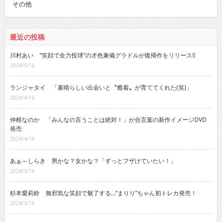
その他
最近の投稿
川村あい “笑顔で全力投球”の才色兼備グラドルが復帰作をリリース!!
2024/5/16
ランジャタイ 「素晴らしい出会いと〝癒着〟が育ててくれた(笑)」
2024/4/16
仲根なのか 「みんなの言うことは絶対！」が合言葉の新作イメージDVD
発売
2024/4/16
あぁ～しらき 男かな？女かな？「ずっとフザけていたい！」
2024/3/16
杉本愛莉鈴 無邪気な笑顔で魅了する…“まりり”ちゃん初トレカ発売！
2024/3/16