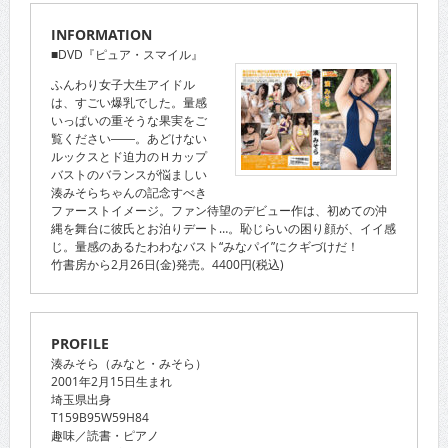
INFORMATION
■DVD『ピュア・スマイル』
ふんわり女子大生アイドル
は、すごい爆乳でした。量感
いっぱいの重そうな果実をご
覧ください――。あどけない
ルックスとド迫力のＨカップ
バストのバランスが悩ましい
湊みそらちゃんの記念すべき
ファーストイメージ。ファン待望のデビュー作は、初めての沖
縄を舞台に彼氏とお泊りデート…。恥じらいの困り顔が、イイ感
じ。量感のあるたわわなバスト“みなパイ”にクギづけだ！
竹書房から2月26日(金)発売。4400円(税込)
PROFILE
湊みそら（みなと・みそら）
2001年2月15日生まれ
埼玉県出身
T159B95W59H84
趣味／読書・ピアノ