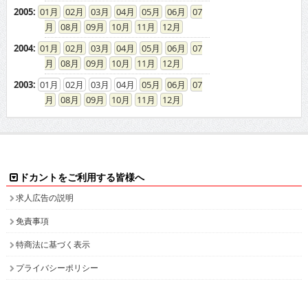
ドカント本サイト以外にこちらも
ドカント公式 X(旧Twitter)
ドカント公式 Instagram
検索キーワード一覧
高収入求人をお探しなら、高収入求人情報誌ドカント
男の稼げる求人・高収入求人アルバイト情報マガジン
最新の高収入求人情報をゲットしてドカント稼ごう。
求人情報の他、特集やインタビュー、グラビアなど仕事を探しながら様々な情
報も・・・。
高収入バイトの求人情報ならお任せください！
ドカントでは、エリア別・業種別に高収入バイト情報を幅広く掲載しております。
注目のピックアップ求人も定期的に更新して参りますので、是非チェックしてみてください。
日払いや即決求人、また社員登用ありなど、働き方・目的に合わせて高収入バイトを検索してい
ただけます。接客が好き！という方や、コツコツ集中するのが得意！等、自分の長所にあった業
種で高収入求人を探してみませんか？
人気のPCオペレーター、PC入力の求人もたくさん掲載しています。PCを使って、各種数値化さ
れたデータ情報を入力したり原稿を書いたりするのがPCオペレーターの主な業務です。未経験