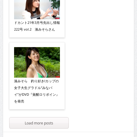
ドカント21年3月号先出し情報
222号 vol.2 湊みそらさん
湊みそら 釣り好きIカップの
女子大生グラドル“みなパ
イ”がDVD『覚醒ロリボイン』
を発売
Load more posts