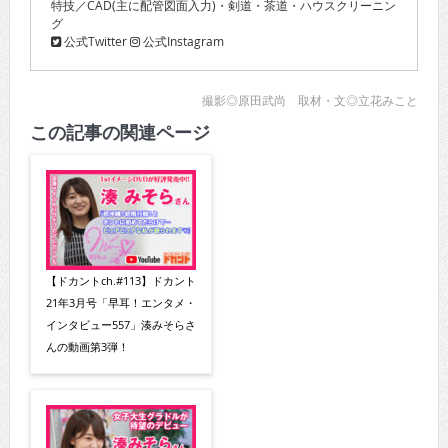
特技／CAD(主に配管図面入力)・剣道・茶道・ハウスクリーニン
グ
公式Twitter
公式Instagram
撮影◎原田武尚 取材・文◎立花みこと
この記事の関連ページ
【ドカントch.#113】ドカント
21年3月号「早耳！エンタメ・
インタビュー557」湊みそらさ
んの動画第3弾！