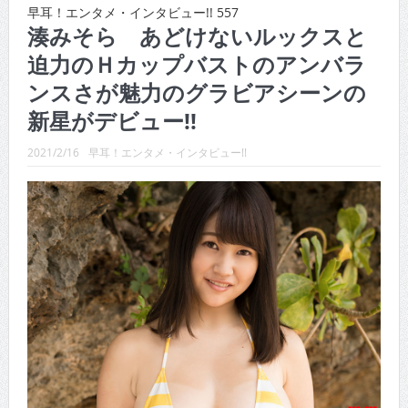
CINEMA×STYLE 289号
早耳！エンタメ・インタビュー!! 557
湊みそら あどけないルックスと
CINEMA×STYLE 288号
迫力のＨカップバストのアンバラ
CINEMA×STYLE 287号
ンスさが魅力のグラビアシーンの
CINEMA×STYLE 286号
新星がデビュー!!
CINEMA×STYLE 285号
2021/2/16
早耳！エンタメ・インタビュー!!
CINEMA×STYLE 294号