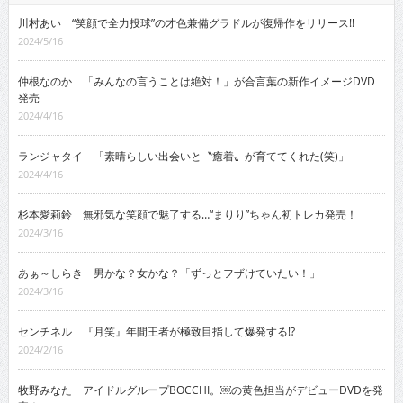
川村あい “笑顔で全力投球”の才色兼備グラドルが復帰作をリリース!!
2024/5/16
仲根なのか 「みんなの言うことは絶対！」が合言葉の新作イメージDVD
発売
2024/4/16
ランジャタイ 「素晴らしい出会いと〝癒着〟が育ててくれた(笑)」
2024/4/16
杉本愛莉鈴 無邪気な笑顔で魅了する…“まりり”ちゃん初トレカ発売！
2024/3/16
あぁ～しらき 男かな？女かな？「ずっとフザけていたい！」
2024/3/16
センチネル 『月笑』年間王者が極致目指して爆発する!?
2024/2/16
牧野みなた アイドルグループBOCCHI。￼の黄色担当がデビューDVDを発