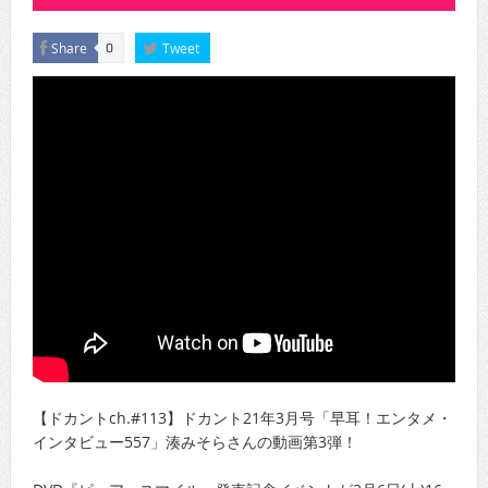
Share
Tweet
0
【ドカントch.#113】ドカント21年3月号「早耳！エンタメ・
インタビュー557」湊みそらさんの動画第3弾！