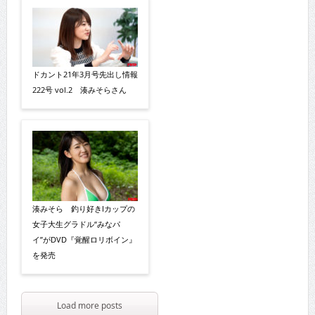
ドカント21年3月号先出し情報
222号 vol.2 湊みそらさん
湊みそら 釣り好きIカップの
女子大生グラドル“みなパ
イ”がDVD『覚醒ロリボイン』
を発売
Load more posts