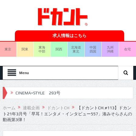
求人情報はこちら
東海
北海道
中国
九州
東京
関東
関西
在宅
中部
東北
四国
沖縄
Menu
CINEMA×STYLE 293号
CINEMA×STYLE 292号
CINEMA×STYLE 291号
ホーム
連載企画
ドカントCH
【ドカントCH.#113】ドカン
ト21年3月号「早耳！エンタメ・インタビュー557」湊みそらさんの
CINEMA×STYLE 290号
動画第3弾！
CINEMA×STYLE 289号