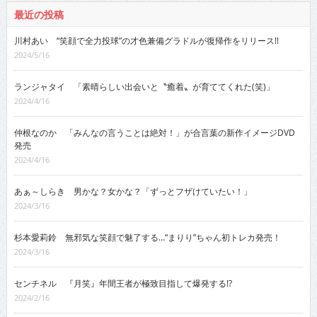
最近の投稿
川村あい “笑顔で全力投球”の才色兼備グラドルが復帰作をリリース!!
2024/5/16
ランジャタイ 「素晴らしい出会いと〝癒着〟が育ててくれた(笑)」
2024/4/16
仲根なのか 「みんなの言うことは絶対！」が合言葉の新作イメージDVD
発売
2024/4/16
あぁ～しらき 男かな？女かな？「ずっとフザけていたい！」
2024/3/16
杉本愛莉鈴 無邪気な笑顔で魅了する…“まりり”ちゃん初トレカ発売！
2024/3/16
センチネル 『月笑』年間王者が極致目指して爆発する!?
2024/2/16