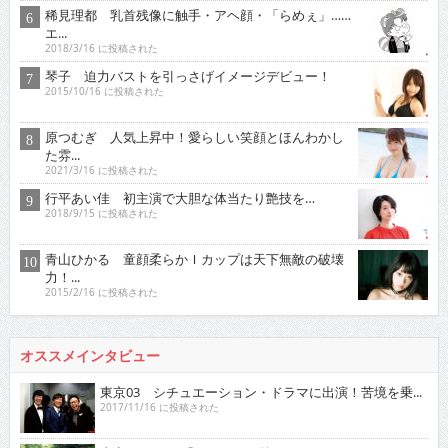
稀見理都 乳首残像に触手・アヘ顔・「らめぇ」……
エ...
2018/3/16 に投稿された
琴子 迫力バストを引っさげイメージデビュー！
2015/10/16 に投稿された
原つむぎ 人気上昇中！愛らしい笑顔とほんわかし
た雰...
2021/3/16 に投稿された
行平あい佳 初主演で大胆な体当たり艶技を…
2018/9/15 に投稿された
青山ひかる 童顔柔らかＩカップは天下無敵の破壊
力！...
2015/2/16 に投稿された
オススメインタビュー
東京03 シチュエーション・ドラマに出演！苦境を乗...
2017/11/16 に投稿された