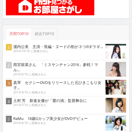
月間TOP10
総合TOP10
瀧内公美 主演・長編・ヌードの初が３つ!!!ギラギ...
2014/10/16 に投稿された
雨宮留菜さん 「ミスヤンチャン2016」参戦！マ
ル...
2016/5/16 に投稿された
真琴 セクシーDVDをリリースした元ひきこもり女
子...
2013/4/16 に投稿された
土村 芳 新進女優が「愛の渦」監督舞台に
2014/7/16 に投稿された
RaMu 18歳Gカップ美少女がDVDデビュー
2016/4/16 に投稿された