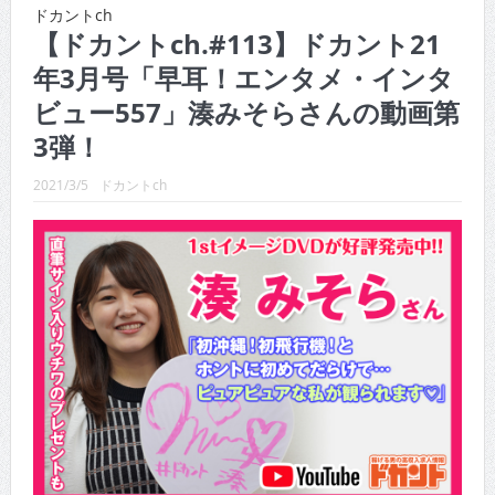
CINEMA×STYLE 288号
ドカントch
【ドカントch.#113】ドカント21
CINEMA×STYLE 287号
年3月号「早耳！エンタメ・インタ
CINEMA×STYLE 286号
ビュー557」湊みそらさんの動画第
3弾！
CINEMA×STYLE 285号
CINEMA×STYLE 294号
2021/3/5
ドカントch