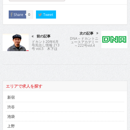
Share
Tweet
0
次の記事
前の記事
DNA～ドカントニ
ドカント20年6月
ュースアカデミー
号先出し情報 213
～222号vol.4
号 vol.5 木下ほ
うかさん
エリアで求人を探す
新宿
渋谷
池袋
上野