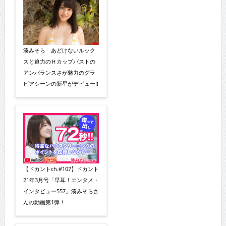
湊みそら あどけないルック
スと迫力のＨカップバストの
アンバランスさが魅力のグラ
ビアシーンの新星がデビュー!!
【ドカントch.#107】ドカント
21年3月号「早耳！エンタメ・
インタビュー557」湊みそらさ
んの動画第1弾！