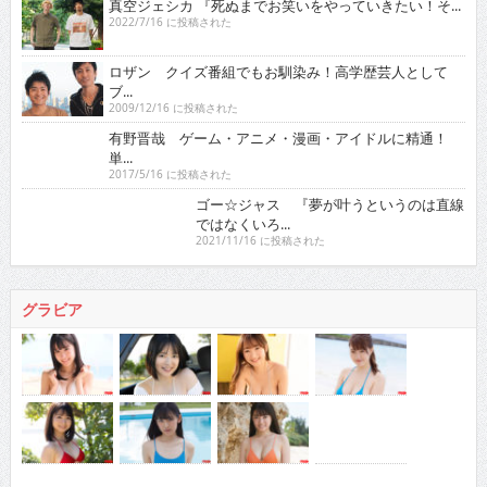
真空ジェシカ 『死ぬまでお笑いをやっていきたい！そ...
2022/7/16 に投稿された
ロザン クイズ番組でもお馴染み！高学歴芸人として
ブ...
2009/12/16 に投稿された
有野晋哉 ゲーム・アニメ・漫画・アイドルに精通！
単...
2017/5/16 に投稿された
ゴー☆ジャス 『夢が叶うというのは直線ではなくい
ろ...
2021/11/16 に投稿された
グラビア