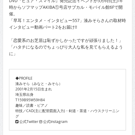
DVD『ピュア・スマイル』発売記念イベントが3月6日(土)16
時からソフマップAKIBA①号店サブカル・モバイル館6Fで開
催。
「早耳！エンタメ・インタビュー557」湊みそらさんの取材時
インタビュー動画パート2をお届け!!
「恋愛系のお芝居は恥ずかしかったですが頑張りました！」
「ハタチになるのでちょっぴり大人な私を見てもらえるよう
に」
◆PROFILE
湊みそら（みなと・みそら）
2001年2月15日生まれ
埼玉県出身
T159B95W59H84
趣味／読書・ピアノ
特技／CAD(主に配管図面入力)・剣道・茶道・ハウスクリーニン
グ
公式Twitter
公式Instagram