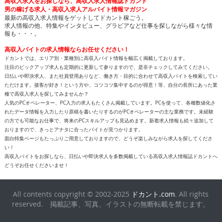
高収入求人をお探しなら、高収入求人情報誌ドカント
男の稼げる求人・高収入求人アルバイト情報マガジン
最新の高収入求人情報をゲットしてドカント稼ごう。
求人情報の他、特集やインタビュー、グラビアなど仕事を探しながら様々な情
報も・・・。
高収入バイトの求人情報ならお任せください！
ドカントでは、エリア別・業種別に高収入バイト情報を幅広く掲載しております。
注目のピックアップ求人も定期的に更新して参りますので、是非チェックしてみてください。
日払いや即決求人、また社員登用ありなど、働き方・目的に合わせて高収入バイトを検索してい
ただけます。接客が好き！という方や、コツコツ集中するのが得意！等、自分の長所にあった業
種で高収入求人を探してみませんか？
人気のPCオペレーター、PC入力の求人もたくさん掲載しています。PCを使って、各種数値化さ
れたデータ情報を入力したり原稿を書いたりするのがPCオペレーターの主な業務です。未経験
の方でも可能なお仕事で、将来のPCスキルアップも見込めます。新着求人情報も続々追加して
おりますので、きっとアナタに合ったバイトが見つかります。
面白特集ページもたっぷりご用意しておりますので、どうぞ楽しみながら求人を探してくださ
い！
高収入バイトをお探しなら、日払いや即決求人を多数掲載している高収入求人情報誌ドカントへ
どうぞお任せくださいませ！
All contents copyright © 2002-2025
ドカント.com
. All rights
reserved. 掲載記事、写真、イラストの無断転載を禁じます。