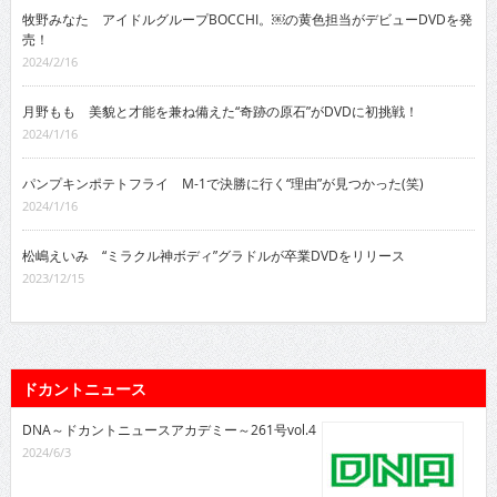
牧野みなた アイドルグループBOCCHI。￼の黄色担当がデビューDVDを発
売！
2024/2/16
月野もも 美貌と才能を兼ね備えた“奇跡の原石”がDVDに初挑戦！
2024/1/16
パンプキンポテトフライ M-1で決勝に行く“理由”が見つかった(笑)
2024/1/16
松嶋えいみ “ミラクル神ボディ”グラドルが卒業DVDをリリース
2023/12/15
ドカントニュース
DNA～ドカントニュースアカデミー～261号vol.4
2024/6/3