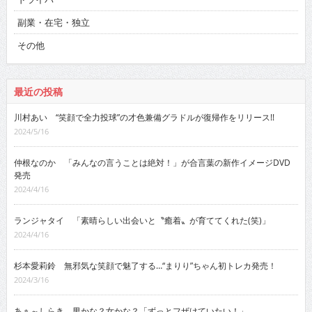
副業・在宅・独立
その他
最近の投稿
川村あい “笑顔で全力投球”の才色兼備グラドルが復帰作をリリース!!
2024/5/16
仲根なのか 「みんなの言うことは絶対！」が合言葉の新作イメージDVD
発売
2024/4/16
ランジャタイ 「素晴らしい出会いと〝癒着〟が育ててくれた(笑)」
2024/4/16
杉本愛莉鈴 無邪気な笑顔で魅了する…“まりり”ちゃん初トレカ発売！
2024/3/16
あぁ～しらき 男かな？女かな？「ずっとフザけていたい！」