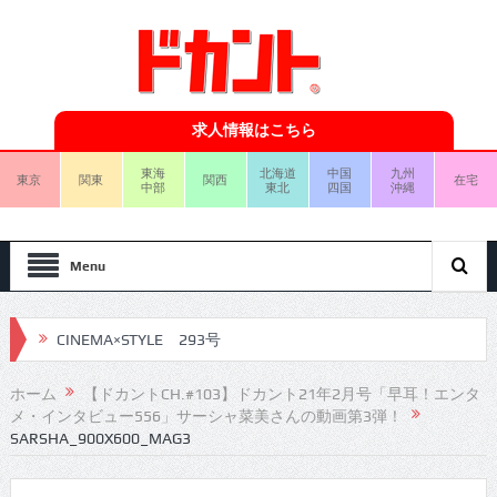
求人情報はこちら
東海
北海道
中国
九州
東京
関東
関西
在宅
中部
東北
四国
沖縄
Menu
CINEMA×STYLE 293号
CINEMA×STYLE 292号
ホーム
【ドカントCH.#103】ドカント21年2月号「早耳！エンタ
メ・インタビュー556」サーシャ菜美さんの動画第3弾！
CINEMA×STYLE 291号
SARSHA_900X600_MAG3
CINEMA×STYLE 290号