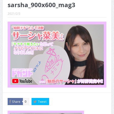
CINEMA×STYLE 289号
sarsha_900x600_mag3
CINEMA×STYLE 288号
2021/2/3
CINEMA×STYLE 287号
CINEMA×STYLE 286号
CINEMA×STYLE 285号
CINEMA×STYLE 294号
Share
Tweet
0