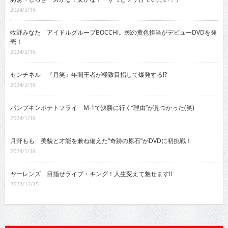
2024/3/16
牧野みなた アイドルグループBOCCHI。￼の黄色担当がデビューDVDを発
売！
2024/2/16
センチネル 『月笑』年間王者が極致目指して爆発する!?
2024/2/16
パンプキンポテトフライ M-1で決勝に行く“理由”が見つかった(笑)
2024/1/16
月野もも 美貌と才能を兼ね備えた“奇跡の原石”がDVDに初挑戦！
2024/1/16
ヤーレンズ 目指せライブ・キング！人生変えて魅せます!!
2023/12/15