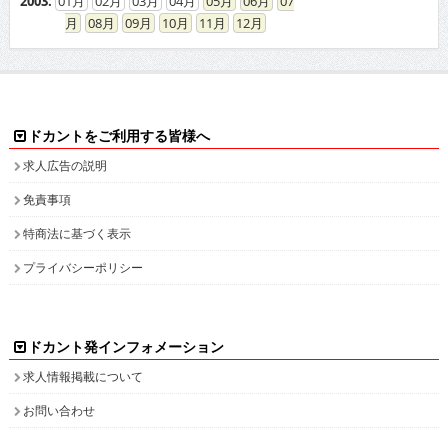
ドカント本サイト以外にこちらも
ドカント公式 X(旧Twitter)
ドカント公式 Instagram
検索キーワード一覧
高収入求人をお探しなら、高収入求人情報誌ドカント
男の稼げる求人・高収入求人アルバイト情報マガジン
最新の高収入求人情報をゲットしてドカント稼ごう。
求人情報の他、特集やインタビュー、グラビアなど仕事を探しながら様々な情
報も・・・。
高収入バイトの求人情報ならお任せください！
ドカントでは、エリア別・業種別に高収入バイト情報を幅広く掲載しております。
注目のピックアップ求人も定期的に更新して参りますので、是非チェックしてみてください。
日払いや即決求人、また社員登用ありなど、働き方・目的に合わせて高収入バイトを検索してい
ただけます。接客が好き！という方や、コツコツ集中するのが得意！等、自分の長所にあった業
種で高収入求人を探してみませんか？
人気のPCオペレーター、PC入力の求人もたくさん掲載しています。PCを使って、各種数値化さ
れたデータ情報を入力したり原稿を書いたりするのがPCオペレーターの主な業務です。未経験