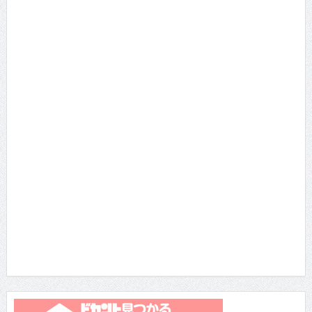
月間TOP10
総合TOP10
瀧内公美 主演・長編・ヌードの初が３つ!!!ギラギ...
2014/10/16 に投稿された
雨宮留菜さん 「ミスヤンチャン2016」参戦！マ
ル...
2016/5/16 に投稿された
真琴 セクシーDVDをリリースした元ひきこもり女
子...
2013/4/16 に投稿された