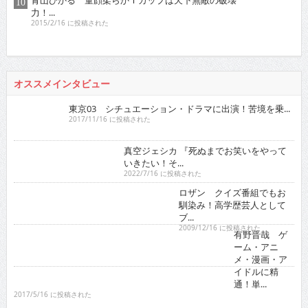
ゴー☆ジャス 『夢が叶うというのは直線ではなくいろ...
2021/11/16 に投稿された
グラビア
人気の検索ワード
徳江かな
RaMu
真田まこと
netflix