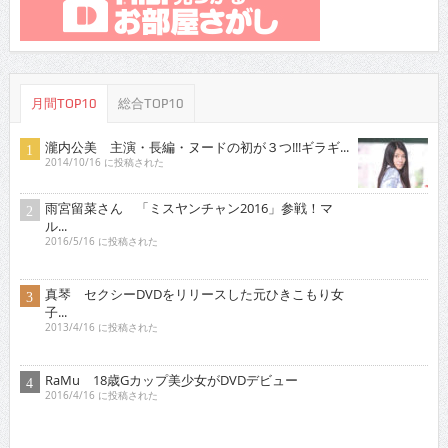
RaMu 18歳Gカップ美少女がDVDデビュー
2016/4/16 に投稿された
土村 芳 新進女優が「愛の渦」監督舞台に
2014/7/16 に投稿された
原つむぎ 人気上昇中！愛らしい笑顔とほんわかし
た雰...
2021/3/16 に投稿された
稀見理都 乳首残像に触手・アヘ顔・「らめぇ」……
エ...
2018/3/16 に投稿された
琴子 迫力バストを引っさげイメージデビュー！
2015/10/16 に投稿された
行平あい佳 初主演で大胆な体当たり艶技を…
2018/9/15 に投稿された
青山ひかる 童顔柔らかＩカップは天下無敵の破壊