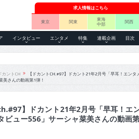
求人情報はこちら
東海
東京
関東
関西
中部
ア
インタビュー
エンタメ
特集
連載企画
目次
ドカントCH
【ドカントCH.#97】ドカント21年2月号「早耳！エンタ
ャ菜美さんの動画第1弾！
h.#97】ドカント21年2月号「早耳！エ
タビュー556」サーシャ菜美さんの動画第