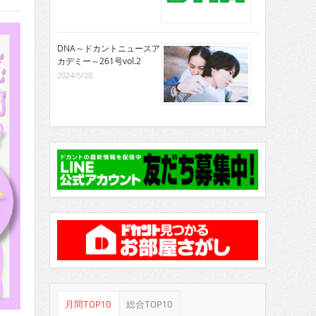
DNA～ドカントニュースア
カデミー～261号vol.2
2024/5/20
月間TOP10
総合TOP10