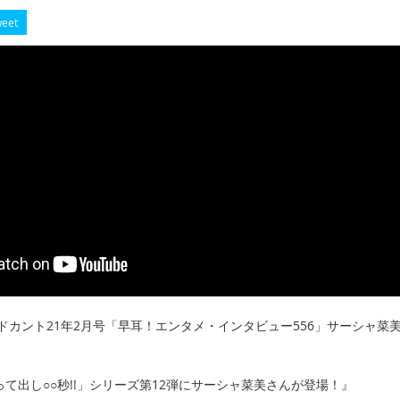
eet
7】ドカント21年2月号「早耳！エンタメ・インタビュー556」サーシャ菜
って出し○○秒!!」シリーズ第12弾にサーシャ菜美さんが登場！』