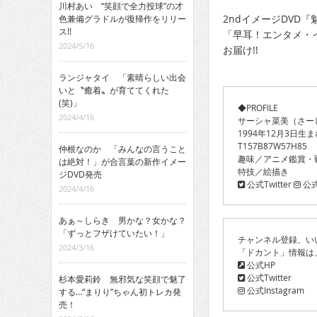
川村あい “笑顔で全力投球”の才
2ndイメージDVD『
色兼備グラドルが復帰作をリリー
ス!!
「早耳！エンタメ・
2024/5/16
お届け!!
ランジャタイ 「素晴らしい出会
いと〝癒着〟が育ててくれた
(笑)」
◆PROFILE
2024/4/16
サーシャ菜美（さー
1994年12月3日生ま
T157B87W57H85
仲根なのか 「みんなの言うこと
趣味／アニメ鑑賞・
は絶対！」が合言葉の新作イメー
特技／絵描き
ジDVD発売
公式Twitter
公式I
2024/4/16
あぁ～しらき 男かな？女かな？
「ずっとフザけていたい！」
チャンネル登録、い
2024/3/16
「ドカント」情報は
公式HP
公式Twitter
杉本愛莉鈴 無邪気な笑顔で魅了
公式Instagram
する…“まりり”ちゃん初トレカ発
売！