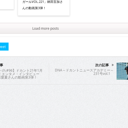
ガールVOL.221」林田百加さ
んの動画第3弾！
Load more posts
eet
事
次の記事
DNA～ドカントニュースアカデミー～
ch.#96】ドカント21年1月
231号vol.1
！エンタメ・インタビュー
原愛夏さんの動画第3弾！