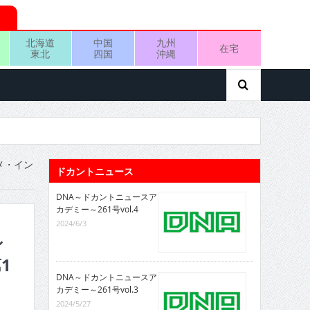
北海道
中国
九州
在宅
東北
四国
沖縄
メ・イン
ドカントニュース
DNA～ドカントニュースア
カデミー～261号vol.4
2024/6/3
ン
1
DNA～ドカントニュースア
カデミー～261号vol.3
2024/5/27