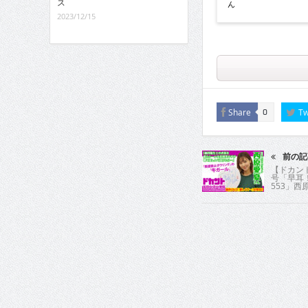
ス
ん
2023/12/15
Share
Tw
0
前の記
【ドカント
号「早耳
553」西