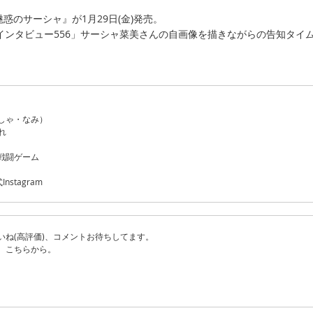
魅惑のサーシャ』が1月29日(金)発売。
インタビュー556」サーシャ菜美さんの自画像を描きながらの告知タイ
しゃ・なみ）
れ
戦闘ゲーム
nstagram
いね(高評価)、コメントお待ちしてます。
、こちらから。