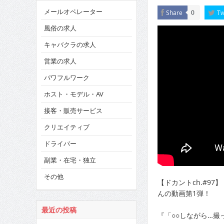
メールオペレーター
Share
Tw
0
風俗の求人
キャバクラの求人
営業の求人
パワフルワーク
ホスト・モデル・AV
接客・販売サービス
クリエイティブ
ドライバー
副業・在宅・独立
その他
【ドカントch.#9
んの動画第1弾！
最近の投稿
『「○○しながら…撮