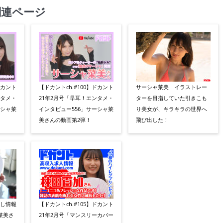
関連ページ
ドカント
【ドカントch.#100】ドカント
サーシャ菜美 イラストレー
ンタメ・
21年2月号「早耳！エンタメ・
ターを目指していた引きこも
ーシャ菜
インタビュー556」サーシャ菜
り美女が、キラキラの世界へ
美さんの動画第2弾！
飛び出した！
出し情報
【ドカントch.#105】ドカント
ャ菜美さ
21年2月号「マンスリーカバー