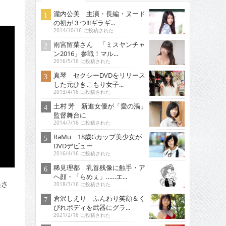
瀧内公美 主演・長編・ヌード
の初が３つ!!!ギラギ...
2014/10/16 に投稿された
雨宮留菜さん 「ミスヤンチャ
ン2016」参戦！マル...
2016/5/16 に投稿された
真琴 セクシーDVDをリリース
した元ひきこもり女子...
2013/4/16 に投稿された
土村 芳 新進女優が「愛の渦」
監督舞台に
2014/7/16 に投稿された
RaMu 18歳Gカップ美少女が
DVDデビュー
2016/4/16 に投稿された
稀見理都 乳首残像に触手・ア
ヘ顔・「らめぇ」……エ...
美さ
2018/3/16 に投稿された
倉沢しえり ふんわり笑顔＆く
びれボディを武器にグラ...
2021/2/16 に投稿された