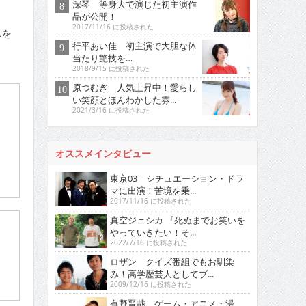
深琴 等身大で演じた初主演作
品が公開！
2017/11/16 に投稿された
ムを
行平あい佳 初主演で大胆な体
当たり艶技を…
2018/9/15 に投稿された
原つむぎ 人気上昇中！愛らし
い笑顔とほんわかした雰...
2021/3/16 に投稿された
オススメインタビュー
東京03 シチュエーション・ドラ
マに出演！苦境を乗...
2017/11/16 に投稿された
真空ジェシカ 『死ぬまでお笑いを
やっていきたい！そ...
2022/7/16 に投稿された
ロザン クイズ番組でもお馴染
み！高学歴芸人としてブ...
2009/12/16 に投稿された
有野晋哉 ゲーム・アニメ・漫