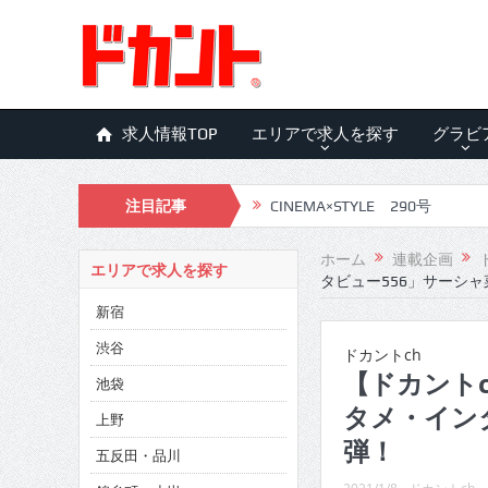
求人情報TOP
エリアで求人を探す
グラビ
注目記事
CINEMA×STYLE 290号
CINEMA×STYLE 289号
ホーム
連載企画
エリアで求人を探す
タビュー556」サーシ
CINEMA×STYLE 288号
新宿
CINEMA×STYLE 287号
渋谷
ドカントch
CINEMA×STYLE 286号
【ドカントc
池袋
タメ・イン
CINEMA×STYLE 285号
上野
弾！
五反田・品川
CINEMA×STYLE 294号