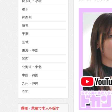
2021/1/8
ドカントch
錦糸町・小岩
CINEMA×STYLE 293号
都下
CINEMA×STYLE 292号
神奈川
CINEMA×STYLE 291号
埼玉
千葉
茨城
東海・中部
関西
北海道・東北
中国・四国
九州・沖縄
在宅
職種・業種で求人を探す