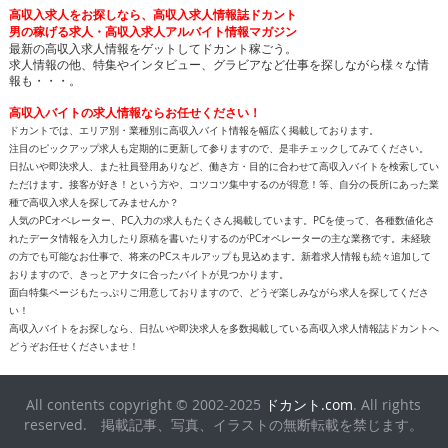
高収入求人をお探しなら、高収入求人情報誌ドカント
男の稼げる求人・高収入求人アルバイト情報マガジン
最新の高収入求人情報をゲットしてドカント稼ごう。
求人情報の他、特集やインタビュー、グラビアなど仕事を探しながら様々な情
報も・・・。
高収入バイトの求人情報ならお任せください！
ドカントでは、エリア別・業種別に高収入バイト情報を幅広く掲載しております。
注目のピックアップ求人も定期的に更新して参りますので、是非チェックしてみてください。
日払いや即決求人、また社員登用ありなど、働き方・目的に合わせて高収入バイトを検索してい
ただけます。接客が好き！という方や、コツコツ集中するのが得意！等、自分の長所にあった業
種で高収入求人を探してみませんか？
人気のPCオペレーター、PC入力の求人もたくさん掲載しています。PCを使って、各種数値化さ
れたデータ情報を入力したり原稿を書いたりするのがPCオペレーターの主な業務です。未経験
の方でも可能なお仕事で、将来のPCスキルアップも見込めます。新着求人情報も続々追加して
おりますので、きっとアナタに合ったバイトが見つかります。
面白特集ページもたっぷりご用意しておりますので、どうぞ楽しみながら求人を探してくださ
い！
高収入バイトをお探しなら、日払いや即決求人を多数掲載している高収入求人情報誌ドカントへ
どうぞお任せくださいませ！
All contents copyright © 2002-2025
ドカント.com
. All rights
reserved. 掲載記事、写真、イラストの無断転載を禁じます。