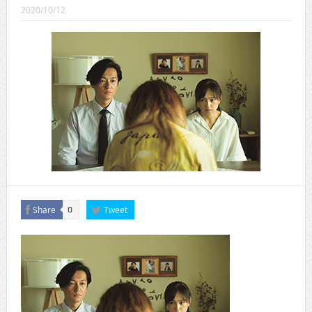
CINEMA×STYLE 289号
2020/10/12
CINEMA×STYLE 288号
CINEMA×STYLE 287号
CINEMA×STYLE 286号
CINEMA×STYLE 285号
CINEMA×STYLE 294号
Share
Tweet
0