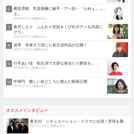
稀見理都 乳首残像に触手・アヘ顔・「らめぇ」……
エ...
2018/3/16 に投稿された
倉沢しえり ふんわり笑顔＆くびれボディを武器に
グラ...
2021/2/16 に投稿された
深琴 等身大で演じた初主演作品が公開！
2017/11/16 に投稿された
行平あい佳 初主演で大胆な体当たり艶技を…
2018/9/15 に投稿された
中神円 難しい役どころに挑んだ映画公開
2019/2/16 に投稿された
オススメインタビュー
東京03 シチュエーション・ドラマに出演！苦境を乗...
2017/11/16 に投稿された