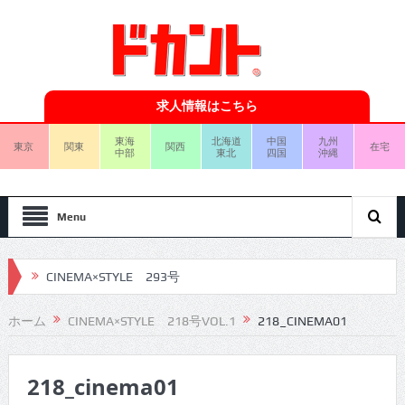
求人情報はこちら
東海
北海道
中国
九州
東京
関東
関西
在宅
中部
東北
四国
沖縄
Menu
CINEMA×STYLE 293号
CINEMA×STYLE 292号
ホーム
CINEMA×STYLE 218号VOL.1
218_CINEMA01
CINEMA×STYLE 291号
218_cinema01
CINEMA×STYLE 290号