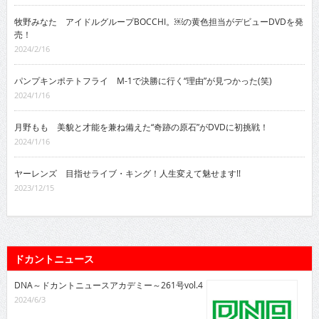
牧野みなた アイドルグループBOCCHI。￼の黄色担当がデビューDVDを発
売！
2024/2/16
パンプキンポテトフライ M-1で決勝に行く“理由”が見つかった(笑)
2024/1/16
月野もも 美貌と才能を兼ね備えた“奇跡の原石”がDVDに初挑戦！
2024/1/16
ヤーレンズ 目指せライブ・キング！人生変えて魅せます!!
2023/12/15
ドカントニュース
DNA～ドカントニュースアカデミー～261号vol.4
2024/6/3