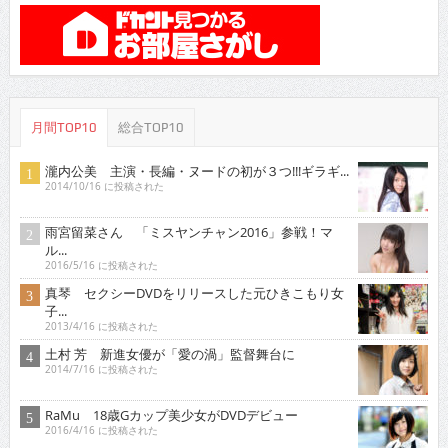
月間TOP10
総合TOP10
瀧内公美 主演・長編・ヌードの初が３つ!!!ギラギ...
2014/10/16 に投稿された
雨宮留菜さん 「ミスヤンチャン2016」参戦！マ
ル...
2016/5/16 に投稿された
真琴 セクシーDVDをリリースした元ひきこもり女
子...
2013/4/16 に投稿された
土村 芳 新進女優が「愛の渦」監督舞台に
2014/7/16 に投稿された
RaMu 18歳Gカップ美少女がDVDデビュー
2016/4/16 に投稿された