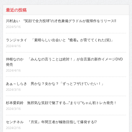
最近の投稿
川村あい “笑顔で全力投球”の才色兼備グラドルが復帰作をリリース!!
2024/5/16
ランジャタイ 「素晴らしい出会いと〝癒着〟が育ててくれた(笑)」
2024/4/16
仲根なのか 「みんなの言うことは絶対！」が合言葉の新作イメージDVD
発売
2024/4/16
あぁ～しらき 男かな？女かな？「ずっとフザけていたい！」
2024/3/16
杉本愛莉鈴 無邪気な笑顔で魅了する…“まりり”ちゃん初トレカ発売！
2024/3/16
センチネル 『月笑』年間王者が極致目指して爆発する!?
2024/2/16