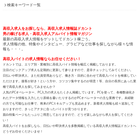
検索キーワード一覧
高収入求人をお探しなら、高収入求人情報誌ドカント
男の稼げる求人・高収入求人アルバイト情報マガジン
最新の高収入求人情報をゲットしてドカント稼ごう。
求人情報の他、特集やインタビュー、グラビアなど仕事を探しながら様々な情
報も・・・。
高収入バイトの求人情報ならお任せください！
ドカントでは、エリア別・業種別に高収入バイト情報を幅広く掲載しております。
注目のピックアップ求人も定期的に更新して参りますので、是非チェックしてみてください。
日払いや即決求人、また社員登用ありなど、働き方・目的に合わせて高収入バイトを検索してい
ただけます。接客が好き！という方や、コツコツ集中するのが得意！等、自分の長所にあった業
種で高収入求人を探してみませんか？
人気のPCオペレーター、PC入力の求人もたくさん掲載しています。PCを使って、各種数値化さ
れたデータ情報を入力したり原稿を書いたりするのがPCオペレーターの主な業務です。未経験
の方でも可能なお仕事で、将来のPCスキルアップも見込めます。新着求人情報も続々追加して
おりますので、きっとアナタに合ったバイトが見つかります。
面白特集ページもたっぷりご用意しておりますので、どうぞ楽しみながら求人を探してくださ
い！
高収入バイトをお探しなら、日払いや即決求人を多数掲載している高収入求人情報誌ドカントへ
どうぞお任せくださいませ！