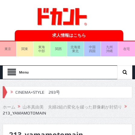
求人情報はこちら
東海
北海道
中国
九州
東京
関東
関西
在宅
中部
東北
四国
沖縄
Menu
CINEMA×STYLE 293号
CINEMA×STYLE 292号
ホーム
山本真由美 夫婦2組の変化を綴った群像劇が封切り
213_YAMAMOTOMAIN
CINEMA×STYLE 291号
CINEMA×STYLE 290号
213_yamamotomain