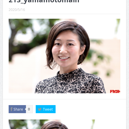
CINEMA×STYLE 289号
2020/5/16
CINEMA×STYLE 288号
CINEMA×STYLE 287号
CINEMA×STYLE 286号
CINEMA×STYLE 285号
CINEMA×STYLE 294号
Share
Tweet
0