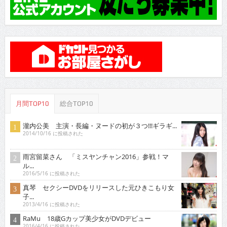
月間TOP10
総合TOP10
瀧内公美 主演・長編・ヌードの初が３つ!!!ギラギ...
2014/10/16 に投稿された
雨宮留菜さん 「ミスヤンチャン2016」参戦！マ
ル...
2016/5/16 に投稿された
真琴 セクシーDVDをリリースした元ひきこもり女
子...
2013/4/16 に投稿された
RaMu 18歳Gカップ美少女がDVDデビュー
2016/4/16 に投稿された