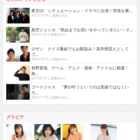
東京03 シチュエーション・ドラマに出演！苦境を乗...
2017/11/16 に投稿された
真空ジェシカ 『死ぬまでお笑いをやっていきたい！そ...
2022/7/16 に投稿された
ロザン クイズ番組でもお馴染み！高学歴芸人として
ブ...
2009/12/16 に投稿された
有野晋哉 ゲーム・アニメ・漫画・アイドルに精通！
単...
2017/5/16 に投稿された
ゴー☆ジャス 『夢が叶うというのは直線ではなくい
ろ...
2021/11/16 に投稿された
グラビア