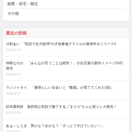
副業・在宅・独立
その他
最近の投稿
川村あい “笑顔で全力投球”の才色兼備グラドルが復帰作をリリース!!
2024/5/16
仲根なのか 「みんなの言うことは絶対！」が合言葉の新作イメージDVD
発売
2024/4/16
ランジャタイ 「素晴らしい出会いと〝癒着〟が育ててくれた(笑)」
2024/4/16
杉本愛莉鈴 無邪気な笑顔で魅了する…“まりり”ちゃん初トレカ発売！
2024/3/16
あぁ～しらき 男かな？女かな？「ずっとフザけていたい！」
2024/3/16