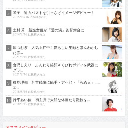
琴子 迫力バストを引っさげイメージデビュー！
2015/10/16 に投稿された
土村 芳 新進女優が「愛の渦」監督舞台に
2014/7/16 に投稿された
原つむぎ 人気上昇中！愛らしい笑顔とほんわかし
た雰...
2021/3/16 に投稿された
倉沢しえり ふんわり笑顔＆くびれボディを武器に
グラ...
2021/2/16 に投稿された
稀見理都 乳首残像に触手・アヘ顔・「らめぇ」……
エ...
2018/3/16 に投稿された
行平あい佳 初主演で大胆な体当たり艶技を…
2018/9/15 に投稿された
オススメインタビュー