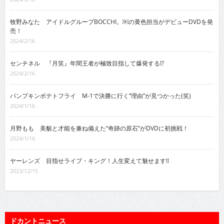
牧野みなた アイドルグループBOCCHI。￼の黄色担当がデビューDVDを発
売！
2024/2/16
センチネル 『月笑』年間王者が極致目指して爆発する!?
2024/2/16
パンプキンポテトフライ M-1で決勝に行く“理由”が見つかった(笑)
2024/1/16
月野もも 美貌と才能を兼ね備えた“奇跡の原石”がDVDに初挑戦！
2024/1/16
ヤーレンズ 目指せライブ・キング！人生変えて魅せます!!
2023/12/15
ドカントニュース