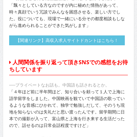
「飄々としている方なのですが内に秘めた情熱があって、
時々真顔でいう冗談でみんなを困惑させる、楽しい方でし
た。役についても、現場で一緒にいる分その都度相談もしな
がら進められることができた気がします」
【関連リンク】高収入求人サイトドカントはこちら！
人間関係を振り返って頂きSNSでの感想をお待
ちしています
──プライベートなお話も。中国語も話されるとか。
「４年ほど前に半年間ほど、知り合いを頼って１人で上海に
語学留学をしました。中国映画を観ていて中国語の歌ってい
るような音感にひかれて、独学で勉強しだして、そのうち現
地を知らないのは失礼だと思い渡ったんです。留学期間に日
本での撮影が入って、富山県と上海を行き来する生活だった
ので、話せるのは日常会話程度ですけど」