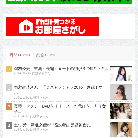
月間TOP10
総合TOP10
瀧内公美 主演・長編・ヌードの初が３つ!!!ギラギ...
2014/10/16 に投稿された
雨宮留菜さん 「ミスヤンチャン2016」参戦！マ
ル...
2016/5/16 に投稿された
真琴 セクシーDVDをリリースした元ひきこもり女
子...
2013/4/16 に投稿された
土村 芳 新進女優が「愛の渦」監督舞台に
2014/7/16 に投稿された