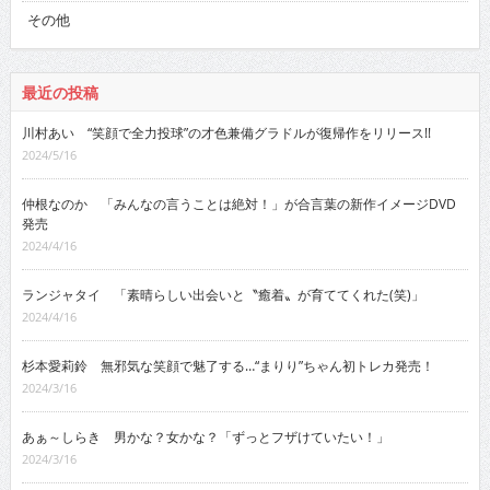
その他
最近の投稿
川村あい “笑顔で全力投球”の才色兼備グラドルが復帰作をリリース!!
2024/5/16
仲根なのか 「みんなの言うことは絶対！」が合言葉の新作イメージDVD
発売
2024/4/16
ランジャタイ 「素晴らしい出会いと〝癒着〟が育ててくれた(笑)」
2024/4/16
杉本愛莉鈴 無邪気な笑顔で魅了する…“まりり”ちゃん初トレカ発売！
2024/3/16
あぁ～しらき 男かな？女かな？「ずっとフザけていたい！」
2024/3/16