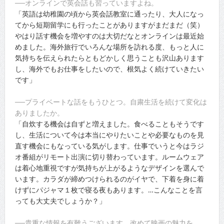
──オンラインで英会話も習っていますよね。
「英語は幼稚園の頃から英会話教室に通ったり、大人になっ
てから短期留学にも行ったことがありますがまだまだ（笑）
やはり話す機会を増やすのは大切だなとオンラインは最近始
めました。海外旅行でいろんな場所を訪れる度、もっと人に
気持ちを伝えられたらともどかしく思うことも沢山あります
し、海外でもお仕事をしたいので、根気よく続けていきたい
です」
──プライベートな話をもうひとつ。自粛生活を続けて変化は
ありましたか。
「自炊する機会は自ずと増えました。食べることもそうです
し、生活について今は本当にやりたいことや必要なものを見
直す機会にもなっている気がします。仕事でいうと今はラジ
オ番組がリモート出演に切り替わっています。ルームウェア
は着心地重視ですが気持ちが上がるようなデザインを選んで
います。カラダが締めつけられるのがイヤで、下着を身に着
けずにパジャマ１枚で寝る夜もあります。…こんなことを言
っても大丈夫でしょうか？」
──貴重な情報を有難うございます。改めて映画の魅力を。