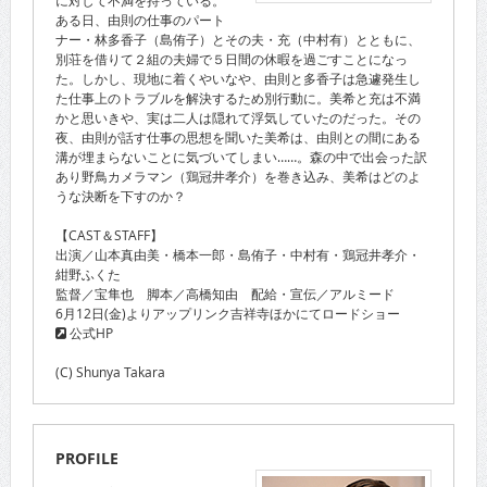
ある日、由則の仕事のパート
ナー・林多香子（島侑子）とその夫・充（中村有）とともに、
別荘を借りて２組の夫婦で５日間の休暇を過ごすことになっ
た。しかし、現地に着くやいなや、由則と多香子は急遽発生し
た仕事上のトラブルを解決するため別行動に。美希と充は不満
かと思いきや、実は二人は隠れて浮気していたのだった。その
夜、由則が話す仕事の思想を聞いた美希は、由則との間にある
溝が埋まらないことに気づいてしまい……。森の中で出会った訳
あり野鳥カメラマン（鶏冠井孝介）を巻き込み、美希はどのよ
うな決断を下すのか？
【CAST＆STAFF】
出演／山本真由美・橋本一郎・島侑子・中村有・鶏冠井孝介・
紺野ふくた
監督／宝隼也 脚本／高橋知由 配給・宣伝／アルミード
6月12日(金)よりアップリンク吉祥寺ほかにてロードショー
公式HP
(C) Shunya Takara
PROFILE