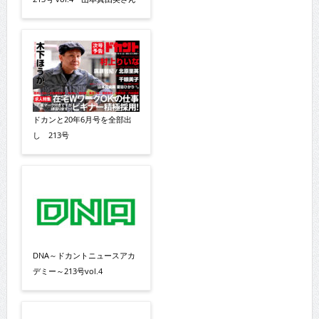
ドカンと20年6月号を全部出
し 213号
DNA～ドカントニュースアカ
デミー～213号vol.4