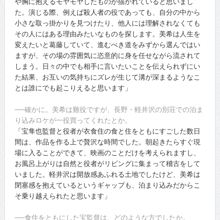
や胸に抱えるモヤモヤしたものが描かれていると思いまし
た。演じる際、例えば殺人者の役であっても、自分の中から
小さな取っ掛かりを見つけたり、他人には理解されなくても
その人にはある理由みたいなものを探します。美希は人生を
変えたいと葛藤していて、進むべき道をみずから選んではい
ますが、その場の雰囲気に恣意的に身を任せながら流されて
しまう。日々の中でも相手に言いたいことを伝えられずにい
た結果、お互いの気持ちにズレが生じて溝が深まるようなこ
とは誰にでも起こりえると思います」
──確かに。美希は難役ですが、長野・軽井沢の別荘での泊ま
り込みロケが一役買ってくれたとか。
「宝隼也監督と役者が衣食住の食と住をともにすごした数日
間は、作品を作る上で贅沢な時間でした。朝起きたらすぐ現
場に入ることができて、映画のことだけを考えられますし、
お風呂上がりは自然と役者がリビングに集まって稽古をして
いました。軽井沢は開放感あふれる土地でしたけど、美希は
閉塞感を抱えているというギャップも、泊まり込みだからこ
そ乗り越えられたと思います」
──食住をともにした宝監督は、どのような方でしたか。