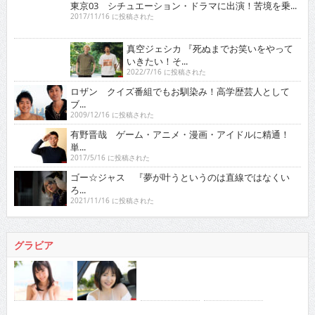
東京03 シチュエーション・ドラマに出演！苦境を乗...
2017/11/16 に投稿された
真空ジェシカ 『死ぬまでお笑いをやっていきたい！そ...
2022/7/16 に投稿された
ロザン クイズ番組でもお馴染み！高学歴芸人として
ブ...
2009/12/16 に投稿された
有野晋哉 ゲーム・アニメ・漫画・アイドルに精通！
単...
2017/5/16 に投稿された
ゴー☆ジャス 『夢が叶うというのは直線ではなくい
ろ...
2021/11/16 に投稿された
グラビア