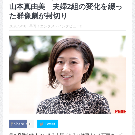
CINEMA×STYLE 288号
山本真由美 夫婦2組の変化を綴っ
た群像劇が封切り
CINEMA×STYLE 287号
CINEMA×STYLE 286号
2020/5/16
早耳！エンタメ・インタビュー!!
CINEMA×STYLE 285号
CINEMA×STYLE 294号
CINEMA×STYLE 293号
Share
Tweet
0
最も身近な他人といえる夫婦（あるいは恋人）が正面きって