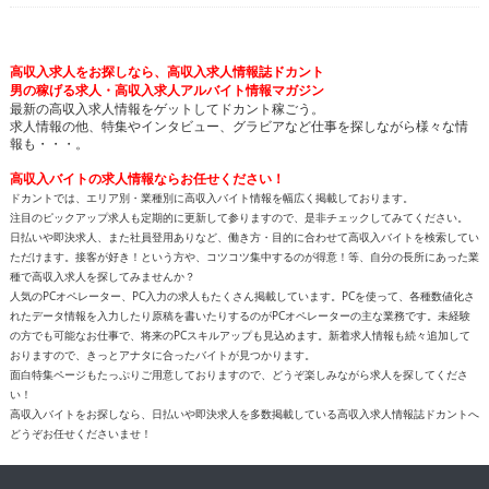
高収入求人をお探しなら、高収入求人情報誌ドカント
男の稼げる求人・高収入求人アルバイト情報マガジン
最新の高収入求人情報をゲットしてドカント稼ごう。
求人情報の他、特集やインタビュー、グラビアなど仕事を探しながら様々な情
報も・・・。
高収入バイトの求人情報ならお任せください！
ドカントでは、エリア別・業種別に高収入バイト情報を幅広く掲載しております。
注目のピックアップ求人も定期的に更新して参りますので、是非チェックしてみてください。
日払いや即決求人、また社員登用ありなど、働き方・目的に合わせて高収入バイトを検索してい
ただけます。接客が好き！という方や、コツコツ集中するのが得意！等、自分の長所にあった業
種で高収入求人を探してみませんか？
人気のPCオペレーター、PC入力の求人もたくさん掲載しています。PCを使って、各種数値化さ
れたデータ情報を入力したり原稿を書いたりするのがPCオペレーターの主な業務です。未経験
の方でも可能なお仕事で、将来のPCスキルアップも見込めます。新着求人情報も続々追加して
おりますので、きっとアナタに合ったバイトが見つかります。
面白特集ページもたっぷりご用意しておりますので、どうぞ楽しみながら求人を探してくださ
い！
高収入バイトをお探しなら、日払いや即決求人を多数掲載している高収入求人情報誌ドカントへ
どうぞお任せくださいませ！