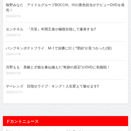
牧野みなた アイドルグループBOCCHI。￼の黄色担当がデビューDVDを発
売！
2024/2/16
センチネル 『月笑』年間王者が極致目指して爆発する!?
2024/2/16
パンプキンポテトフライ M-1で決勝に行く“理由”が見つかった(笑)
2024/1/16
月野もも 美貌と才能を兼ね備えた“奇跡の原石”がDVDに初挑戦！
2024/1/16
ヤーレンズ 目指せライブ・キング！人生変えて魅せます!!
2023/12/15
ドカントニュース