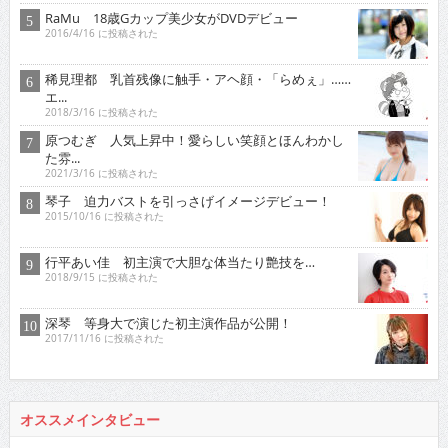
RaMu 18歳Gカップ美少女がDVDデビュー
2016/4/16 に投稿された
稀見理都 乳首残像に触手・アヘ顔・「らめぇ」……
エ...
2018/3/16 に投稿された
原つむぎ 人気上昇中！愛らしい笑顔とほんわかし
た雰...
2021/3/16 に投稿された
琴子 迫力バストを引っさげイメージデビュー！
2015/10/16 に投稿された
行平あい佳 初主演で大胆な体当たり艶技を…
2018/9/15 に投稿された
深琴 等身大で演じた初主演作品が公開！
2017/11/16 に投稿された
オススメインタビュー