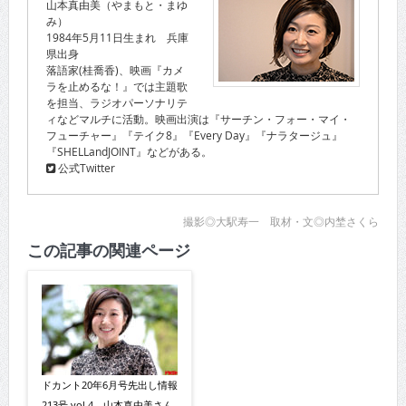
山本真由美（やまもと・まゆ
み）
1984年5月11日生まれ 兵庫
県出身
落語家(桂喬香)、映画『カメ
ラを止めるな！』では主題歌
を担当、ラジオパーソナリテ
ィなどマルチに活動。映画出演は『サーチン・フォー・マイ・
フューチャー』『テイク8』『Every Day』『ナラタージュ』
『SHELLandJOINT』などがある。
公式Twitter
撮影◎大駅寿一 取材・文◎内埜さくら
この記事の関連ページ
ドカント20年6月号先出し情報
213号 vol.4 山本真由美さん