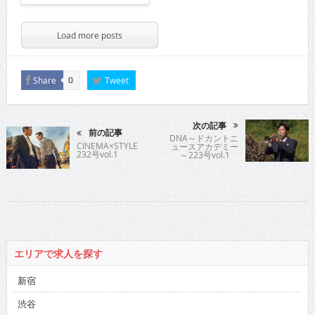
Load more posts
Share
Tweet
0
次の記事
前の記事
DNA～ドカントニ
CINEMA×STYLE
ュースアカデミー
232号vol.1
～223号vol.1
エリアで求人を探す
新宿
渋谷