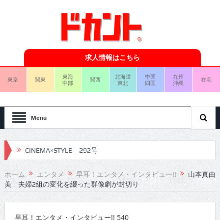
求人情報はこちら
東海
北海道
中国
九州
東京
関東
関西
在宅
中部
東北
四国
沖縄
Menu
CINEMA×STYLE 292号
CINEMA×STYLE 291号
ホーム
エンタメ
早耳！エンタメ・インタビュー!!
山本真由
美 夫婦2組の変化を綴った群像劇が封切り
CINEMA×STYLE 290号
CINEMA×STYLE 289号
早耳！エンタメ・インタビュー!! 540