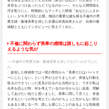
本音をぶつけあったらどうなるのか――。そんな人間関係を
浮き彫りにし、時期的にもマッチした映画『あなたにふさわ
しい』が６月12日に公開。物語の重要な鍵を握る不倫中の専
業主婦・飯塚美希を演じた女優山本真由美さんが、自身の価
値観とともにインタビューに答えてくれた。
不倫に関わらず美希の感情は誰しもに起こり
えるような気が
──不倫中の専業主婦、飯塚美希を演じてみていかがでした
か。
「参加した映画祭では一部の男性から『美希だけはパートナ
ーにしたくない』という声が上がりましたが、奔放な行動を
取るのでそういった意見が出るのも当然かなと。ですが私は
台本を読んだ時、何を考えているのか分からない反面、理解
してあげたい役だと思いました。美希に関して言うと、奔放
すぎるというか何を考えているのかちょっと分からない部分
もあると感じる一方、誰しも感じたことのあるような焦燥感