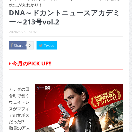
CINEMA×STYLE 289号
etc…が丸わかり！
DNA～ドカントニュースアカデミ
CINEMA×STYLE 288号
ー～213号vol.2
CINEMA×STYLE 287号
2020/5/25
NEWS
CINEMA×STYLE 286号
Share
Tweet
0
CINEMA×STYLE 285号
CINEMA×STYLE 294号
今月のPICK UP!!
カナダの田
舎町で働く
ウェイトレ
スがマフィ
アの女ボス
だった!?
動員50万人