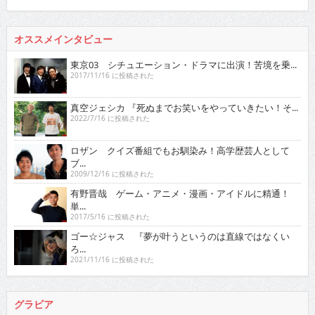
オススメインタビュー
東京03 シチュエーション・ドラマに出演！苦境を乗...
2017/11/16 に投稿された
真空ジェシカ 『死ぬまでお笑いをやっていきたい！そ...
2022/7/16 に投稿された
ロザン クイズ番組でもお馴染み！高学歴芸人として
ブ...
2009/12/16 に投稿された
有野晋哉 ゲーム・アニメ・漫画・アイドルに精通！
単...
2017/5/16 に投稿された
ゴー☆ジャス 『夢が叶うというのは直線ではなくい
ろ...
2021/11/16 に投稿された
グラビア