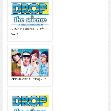
DROP the science 213号
Vol.2
CINEMA×STYLE 213号vol.2