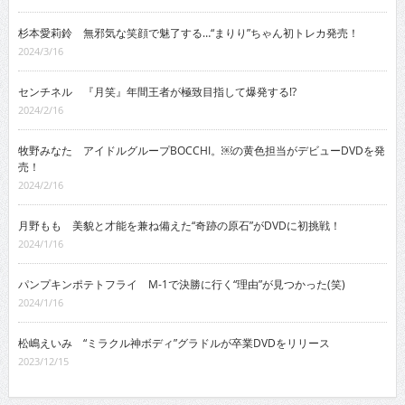
杉本愛莉鈴 無邪気な笑顔で魅了する…“まりり”ちゃん初トレカ発売！
2024/3/16
センチネル 『月笑』年間王者が極致目指して爆発する!?
2024/2/16
牧野みなた アイドルグループBOCCHI。￼の黄色担当がデビューDVDを発
売！
2024/2/16
月野もも 美貌と才能を兼ね備えた“奇跡の原石”がDVDに初挑戦！
2024/1/16
パンプキンポテトフライ M-1で決勝に行く“理由”が見つかった(笑)
2024/1/16
松嶋えいみ “ミラクル神ボディ”グラドルが卒業DVDをリリース
2023/12/15