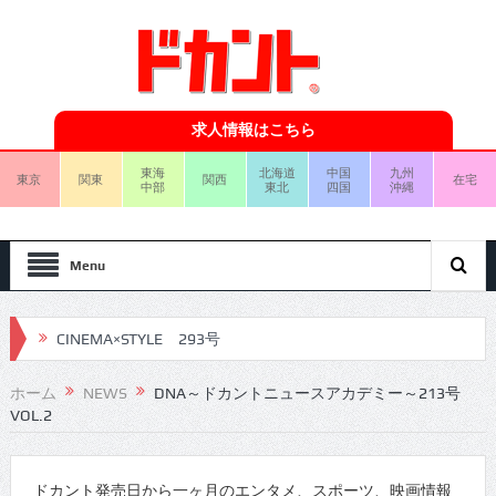
求人情報はこちら
東海
北海道
中国
九州
東京
関東
関西
在宅
中部
東北
四国
沖縄
Menu
CINEMA×STYLE 293号
CINEMA×STYLE 292号
ホーム
NEWS
DNA～ドカントニュースアカデミー～213号
VOL.2
CINEMA×STYLE 291号
CINEMA×STYLE 290号
ドカント発売日から一ヶ月のエンタメ、スポーツ、映画情報