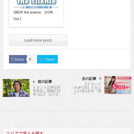
DROP the science 213号
Vol.1
Load more posts
Share
Tweet
0
次の記事
前の記事
【ドカント
ドカント22年2月
ch.#124】ドカン
号先出し情報233
ト21年5月号「早
号 vol.2 ホリさ
耳！エンタメ・イ
ん
ンタビュー561」
愛萌なのさんの動
画第1弾！【愛萌な
のさん1/3】
エリアで求人を探す