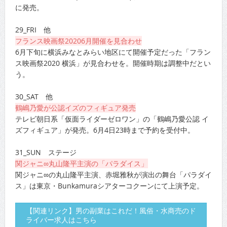
に発売。
29_FRI 他
フランス映画祭20206月開催を見合わせ
6月下旬に横浜みなとみらい地区にて開催予定だった「フラン
ス映画祭2020 横浜」が見合わせを。開催時期は調整中だとい
う。
30_SAT 他
鶴嶋乃愛が公認イズのフィギュア発売
テレビ朝日系「仮面ライダーゼロワン」の「鶴嶋乃愛公認 イ
ズフィギュア」が発売。6月4日23時まで予約を受付中。
31_SUN ステージ
関ジャニ∞丸山隆平主演の「パラダイス」
関ジャニ∞の丸山隆平主演、赤堀雅秋が演出の舞台「パラダイ
ス」は東京・Bunkamuraシアターコクーンにて上演予定。
【関連リンク】男の副業はこれだ！風俗・水商売のド
ライバー求人はこちら