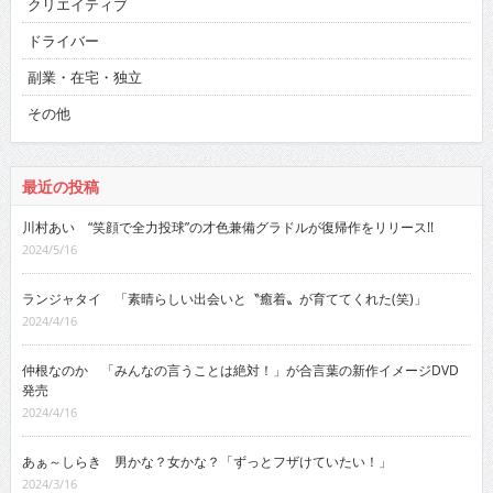
クリエイティブ
ドライバー
副業・在宅・独立
その他
最近の投稿
川村あい “笑顔で全力投球”の才色兼備グラドルが復帰作をリリース!!
2024/5/16
ランジャタイ 「素晴らしい出会いと〝癒着〟が育ててくれた(笑)」
2024/4/16
仲根なのか 「みんなの言うことは絶対！」が合言葉の新作イメージDVD
発売
2024/4/16
あぁ～しらき 男かな？女かな？「ずっとフザけていたい！」
2024/3/16