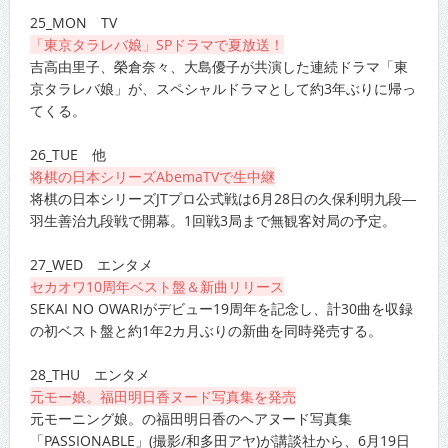
25_MON TV
「東京タラレバ娘」SPドラマで夏放送！
吉高由里子、榮倉奈々、大島優子が共演した連続ドラマ「東
京タラレバ娘」が、スペシャルドラマとして約3年ぶりに帰っ
てくる。
26_TUE 他
将棋の日本シリーズAbemaTVで生中継
将棋の日本シリーズJTプロ公式戦は6月28日の久保利明九段―
羽生善治九段戦で開幕。1回戦3局まで無観客対局の予定。
27_WED エンタメ
セカオワ10周年ベスト盤＆新曲リリース
SEKAI NO OWARIがデビュー19周年を記念し、計30曲を収録
の初ベスト盤と約1年2カ月ぶりの新曲を同時発売する。
28_THU エンタメ
元モー娘。福田明日香ヌード写真集を発売
元モーニング娘。の福田明日香のヘアヌード写真集
「PASSIONABLE」(撮影/和多田アヤ)が講談社から、6月19日