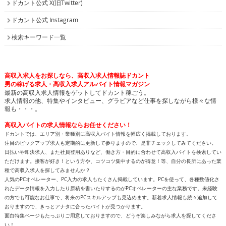
ドカント公式 X(旧Twitter)
ドカント公式 Instagram
検索キーワード一覧
高収入求人をお探しなら、高収入求人情報誌ドカント
男の稼げる求人・高収入求人アルバイト情報マガジン
最新の高収入求人情報をゲットしてドカント稼ごう。
求人情報の他、特集やインタビュー、グラビアなど仕事を探しながら様々な情
報も・・・。
高収入バイトの求人情報ならお任せください！
ドカントでは、エリア別・業種別に高収入バイト情報を幅広く掲載しております。
注目のピックアップ求人も定期的に更新して参りますので、是非チェックしてみてください。
日払いや即決求人、また社員登用ありなど、働き方・目的に合わせて高収入バイトを検索してい
ただけます。接客が好き！という方や、コツコツ集中するのが得意！等、自分の長所にあった業
種で高収入求人を探してみませんか？
人気のPCオペレーター、PC入力の求人もたくさん掲載しています。PCを使って、各種数値化さ
れたデータ情報を入力したり原稿を書いたりするのがPCオペレーターの主な業務です。未経験
の方でも可能なお仕事で、将来のPCスキルアップも見込めます。新着求人情報も続々追加して
おりますので、きっとアナタに合ったバイトが見つかります。
面白特集ページもたっぷりご用意しておりますので、どうぞ楽しみながら求人を探してくださ
い！