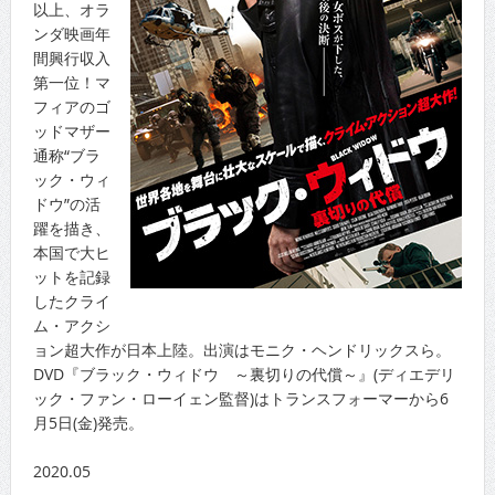
以上、オラ
ンダ映画年
間興行収入
第一位！マ
フィアのゴ
ッドマザー
通称“ブラ
ック・ウィ
ドウ”の活
躍を描き、
本国で大ヒ
ットを記録
したクライ
ム・アクシ
ョン超大作が日本上陸。出演はモニク・ヘンドリックスら。
DVD『ブラック・ウィドウ ～裏切りの代償～』(ディエデリ
ック・ファン・ローイェン監督)はトランスフォーマーから6
月5日(金)発売。
2020.05