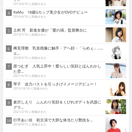
2013/4/16 に投稿された
RaMu 18歳Gカップ美少女がDVDデビュー
2016/4/16 に投稿された
土村 芳 新進女優が「愛の渦」監督舞台に
2014/7/16 に投稿された
稀見理都 乳首残像に触手・アヘ顔・「らめぇ」……
エ...
2018/3/16 に投稿された
原つむぎ 人気上昇中！愛らしい笑顔とほんわかし
た雰...
2021/3/16 に投稿された
琴子 迫力バストを引っさげイメージデビュー！
2015/10/16 に投稿された
倉沢しえり ふんわり笑顔＆くびれボディを武器に
グラ...
2021/2/16 に投稿された
行平あい佳 初主演で大胆な体当たり艶技を…
2018/9/15 に投稿された