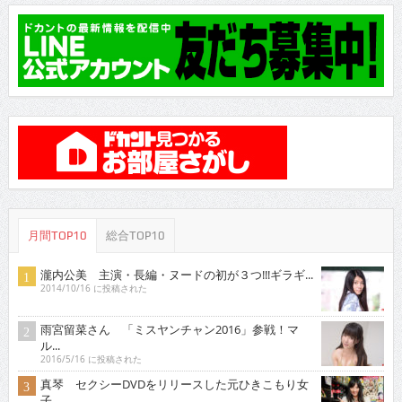
月間TOP10
総合TOP10
瀧内公美 主演・長編・ヌードの初が３つ!!!ギラギ...
2014/10/16 に投稿された
雨宮留菜さん 「ミスヤンチャン2016」参戦！マ
ル...
2016/5/16 に投稿された
真琴 セクシーDVDをリリースした元ひきこもり女
子...