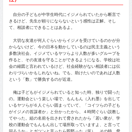
自分の子どもが中学生時代にイジメられていたから断言で
きるけど、先生が頼りにならないという感性は正解。そし
て、相談者にできることはあるよ。
大切な友達が何人ぐらいからイジメを受けているのかが分
からないけど、今の日本を動かしているのは民主主義という
多数決社会。イジメているヤツらより人数が多いグループを
作ると、その友達を守ることができるようになる。学校は社
会の縮図と言われているけど、社会経験がない相談者には伝
わりづらいかもしれないね。でも、助けたいのであれば人数
という「数」で勝負するのが近道。
俺は子どもがイジメられていると知った時、独りで闘った
の。運動会という楽しい場で、もんもん（入れ墨）を出して
いるヤツらが６人ぐらい固まっていて、「コイツらの子ども
がイジメの首謀者か」と分かったから、４時間ぐらい説教し
てやった。組の名前を出されて脅されたから「若い衆が、学
校の運動会でもんもん出して場所取っていますよ、と言って
回ろうか」とガツンと言ったら即黙った（笑） その時、脅