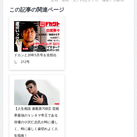
この記事の関連ページ
ドカンと20年5月号を全部出
し 212号
【人生相談 連載第70回】芸能
界最強のＶシネマ帝王である
俳優の小沢仁志氏が時に優し
く、時に厳しく歯切れよく人
生指南！