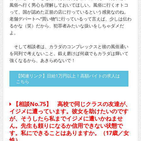
風俗へ行く男心も理解しておいてほしい。風俗に行くオトコ
って、国が認めた正規の店に行っているという感覚なのね。
老舗デパートへ“買い物”に行っているって言えば、少しは伝わ
るかな（笑）だから、犯罪者みたいな扱いをしちゃダメだ
よ。
そして相談者は、カラダのコンプレックスと彼の風俗通い
を同列で考えないこと。鍛え磨けば何歳でもカラダは輝いて
強くなるから、あきらめないで！
【関連リンク】日給1万円以上！高額バイトの求人は
こちら
【相談No.75】 高校で同じクラスの友達が、
イジメに遭っています。彼女を助けたいのです
が、そうしたら私までイジメに遭いかねませ
ん。先生も頼りになるか信用できない状態で
す。私にできることはありますか。（17歳／女
性）