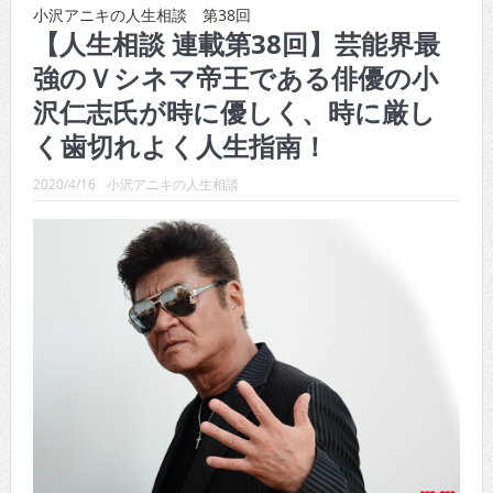
CINEMA×STYLE 289号
小沢アニキの人生相談 第38回
【人生相談 連載第38回】芸能界最
CINEMA×STYLE 288号
強のＶシネマ帝王である俳優の小
CINEMA×STYLE 287号
沢仁志氏が時に優しく、時に厳し
CINEMA×STYLE 286号
く歯切れよく人生指南！
CINEMA×STYLE 285号
2020/4/16
小沢アニキの人生相談
CINEMA×STYLE 294号