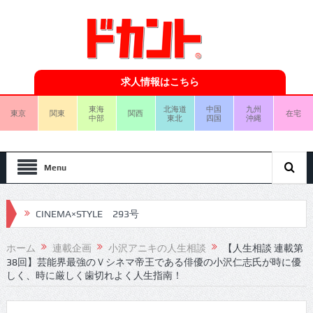
求人情報はこちら
東海
北海道
中国
九州
東京
関東
関西
在宅
中部
東北
四国
沖縄
Menu
CINEMA×STYLE 293号
CINEMA×STYLE 292号
ホーム
連載企画
小沢アニキの人生相談
【人生相談 連載第
38回】芸能界最強のＶシネマ帝王である俳優の小沢仁志氏が時に優
CINEMA×STYLE 291号
しく、時に厳しく歯切れよく人生指南！
CINEMA×STYLE 290号