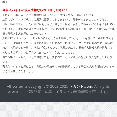
報も・・・。
高収入バイトの求人情報ならお任せください！
ドカントでは、エリア別・業種別に高収入バイト情報を幅広く掲載しております。
注目のピックアップ求人も定期的に更新して参りますので、是非チェックしてみてください。
日払いや即決求人、また社員登用ありなど、働き方・目的に合わせて高収入バイトを検索してい
ただけます。接客が好き！という方や、コツコツ集中するのが得意！等、自分の長所にあった業
種で高収入求人を探してみませんか？
人気のPCオペレーター、PC入力の求人もたくさん掲載しています。PCを使って、各種数値化さ
れたデータ情報を入力したり原稿を書いたりするのがPCオペレーターの主な業務です。未経験
の方でも可能なお仕事で、将来のPCスキルアップも見込めます。新着求人情報も続々追加して
おりますので、きっとアナタに合ったバイトが見つかります。
面白特集ページもたっぷりご用意しておりますので、どうぞ楽しみながら求人を探してくださ
い！
高収入バイトをお探しなら、日払いや即決求人を多数掲載している高収入求人情報誌ドカントへ
どうぞお任せくださいませ！
All contents copyright © 2002-2025
ドカント.com
. All rights
reserved. 掲載記事、写真、イラストの無断転載を禁じます。