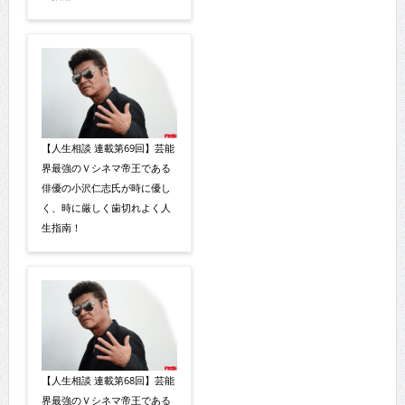
【人生相談 連載第69回】芸能
界最強のＶシネマ帝王である
俳優の小沢仁志氏が時に優し
く、時に厳しく歯切れよく人
生指南！
【人生相談 連載第68回】芸能
界最強のＶシネマ帝王である