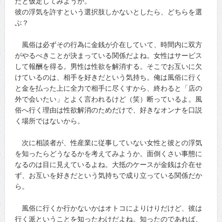
たと仮定してみようか。
彼の浮気を許すという選択肢しかないとしたら、どちらを選
ぶ？
風俗は必ずその行為に金銭が介在していて、時間内に双方
がやるべきことが決まっている関係だよね。女性はサービス
して報酬を得る。男性は性欲を解消する。そこでお互いに欠
けているのは、相手を好きだという気持ち。俺は風俗に行く
と金を払った上に全力で相手に尽くすから、終わると「店の
外で会いたい」とよく言われるけど（笑）断っているよ。風
俗へ行く理由は性欲解消のためだけで、好きなオンナを口説
く場所ではないから。
次に相談者が、性産業に従事していない女性と彼との浮気
を知ったらどうなるかを考えてみようか。面倒くさい事態に
なるのは目に見えているよね。大抵のケースが金銭は介在せ
ず、お互いを好きだという気持ちで成り立っている関係だか
ら。
風俗に行くか行かないかはオトコによりけりだけど、彼は
行く派ということを知ったわけだよね。知ったのであれば、