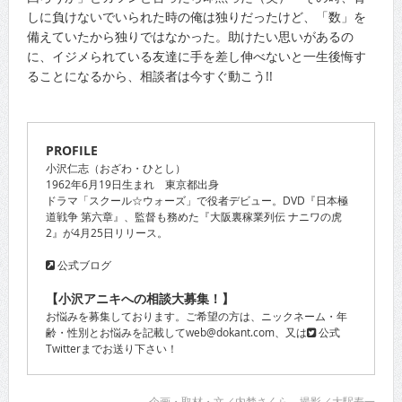
しに負けないでいられた時の俺は独りだったけど、「数」を
備えていたから独りではなかった。助けたい思いがあるの
に、イジメられている友達に手を差し伸べないと一生後悔す
ることになるから、相談者は今すぐ動こう!!
PROFILE
小沢仁志（おざわ・ひとし）
1962年6月19日生まれ 東京都出身
ドラマ「スクール☆ウォーズ」で役者デビュー。DVD『日本極
道戦争 第六章』、監督も務めた『大阪裏稼業列伝 ナニワの虎
2』が4月25日リリース。
公式ブログ
【小沢アニキへの相談大募集！】
お悩みを募集しております。ご希望の方は、ニックネーム・年
齢・性別とお悩みを記載してweb@dokant.com、又は
公式
Twitter
までお送り下さい！
企画・取材・文／内埜さくら 撮影／大駅寿一