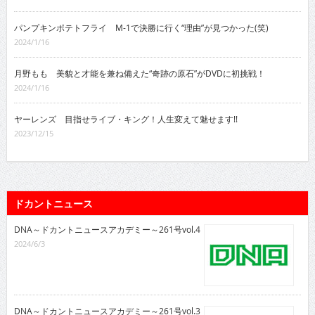
パンプキンポテトフライ M-1で決勝に行く“理由”が見つかった(笑)
2024/1/16
月野もも 美貌と才能を兼ね備えた“奇跡の原石”がDVDに初挑戦！
2024/1/16
ヤーレンズ 目指せライブ・キング！人生変えて魅せます!!
2023/12/15
ドカントニュース
DNA～ドカントニュースアカデミー～261号vol.4
2024/6/3
DNA～ドカントニュースアカデミー～261号vol.3