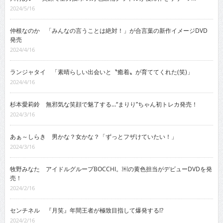
2024/5/16
仲根なのか 「みんなの言うことは絶対！」が合言葉の新作イメージDVD
発売
2024/4/16
ランジャタイ 「素晴らしい出会いと〝癒着〟が育ててくれた(笑)」
2024/4/16
杉本愛莉鈴 無邪気な笑顔で魅了する…“まりり”ちゃん初トレカ発売！
2024/3/16
あぁ～しらき 男かな？女かな？「ずっとフザけていたい！」
2024/3/16
牧野みなた アイドルグループBOCCHI。￼の黄色担当がデビューDVDを発
売！
2024/2/16
センチネル 『月笑』年間王者が極致目指して爆発する!?
2024/2/16