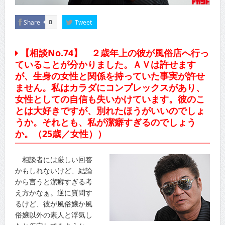
Share
Tweet
0
【相談No.74】 ２歳年上の彼が風俗店へ行っ
ていることが分かりました。ＡＶは許せます
が、生身の女性と関係を持っていた事実が許せ
ません。私はカラダにコンプレックスがあり、
女性としての自信も失いかけています。彼のこ
とは大好きですが、別れたほうがいいのでしょ
うか。それとも、私が潔癖すぎるのでしょう
か。（25歳／女性））
相談者には厳しい回答
かもしれないけど、結論
から言うと潔癖すぎる考
え方かなぁ。逆に質問す
るけど、彼が風俗嬢か風
俗嬢以外の素人と浮気し