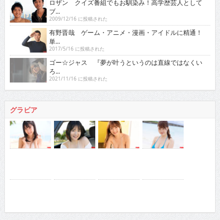
ロザン クイズ番組でもお馴染み！高学歴芸人として
ブ...
2009/12/16 に投稿された
有野晋哉 ゲーム・アニメ・漫画・アイドルに精通！
単...
2017/5/16 に投稿された
ゴー☆ジャス 『夢が叶うというのは直線ではなくい
ろ...
2021/11/16 に投稿された
グラビア