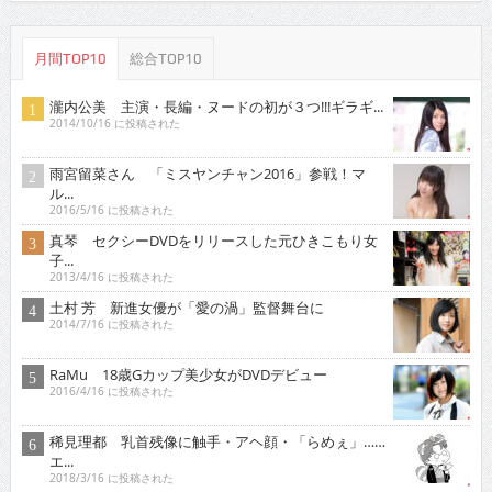
月間TOP10
総合TOP10
瀧内公美 主演・長編・ヌードの初が３つ!!!ギラギ...
2014/10/16 に投稿された
雨宮留菜さん 「ミスヤンチャン2016」参戦！マ
ル...
2016/5/16 に投稿された
真琴 セクシーDVDをリリースした元ひきこもり女
子...
2013/4/16 に投稿された
土村 芳 新進女優が「愛の渦」監督舞台に
2014/7/16 に投稿された
RaMu 18歳Gカップ美少女がDVDデビュー
2016/4/16 に投稿された
稀見理都 乳首残像に触手・アヘ顔・「らめぇ」……
エ...
2018/3/16 に投稿された