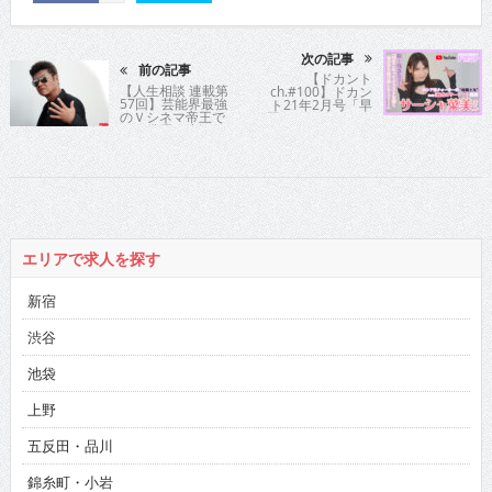
次の記事
前の記事
【ドカント
【人生相談 連載第
ch.#100】ドカン
57回】芸能界最強
ト21年2月号「早
のＶシネマ帝王で
耳！エンタメ・イ
ある俳優の小沢仁
ンタビュー556」
志氏が時に優し
サーシャ菜美さん
く、時に厳しく歯
の動画第2弾！
切れよく人生指
南！
エリアで求人を探す
新宿
渋谷
池袋
上野
五反田・品川
錦糸町・小岩