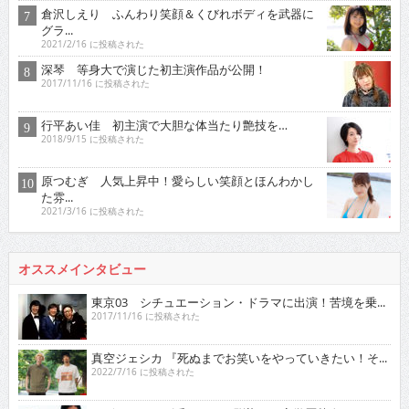
倉沢しえり ふんわり笑顔＆くびれボディを武器に
グラ...
2021/2/16 に投稿された
深琴 等身大で演じた初主演作品が公開！
2017/11/16 に投稿された
行平あい佳 初主演で大胆な体当たり艶技を…
2018/9/15 に投稿された
原つむぎ 人気上昇中！愛らしい笑顔とほんわかし
た雰...
2021/3/16 に投稿された
オススメインタビュー
東京03 シチュエーション・ドラマに出演！苦境を乗...
2017/11/16 に投稿された
真空ジェシカ 『死ぬまでお笑いをやっていきたい！そ...
2022/7/16 に投稿された