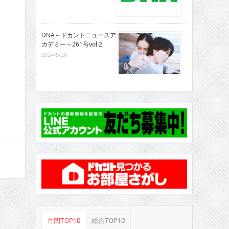
DNA～ドカントニュースア
カデミー～261号vol.2
2024/5/20
月間TOP10
総合TOP10