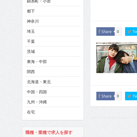
錦糸町・小岩
CINEMA×STYLE 286号
都下
CINEMA×STYLE 285号
神奈川
CINEMA×STYLE 294号
埼玉
Share
Tw
0
千葉
茨城
東海・中部
関西
北海道・東北
中国・四国
Share
Tw
0
九州・沖縄
在宅
職種・業種で求人を探す