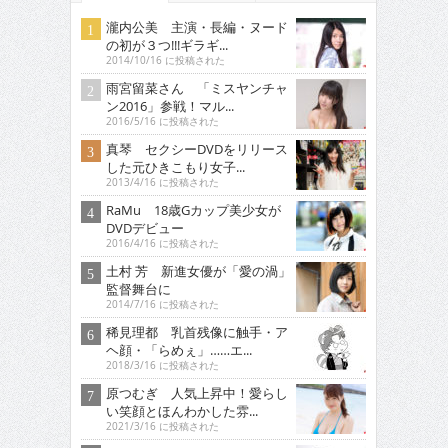
瀧内公美 主演・長編・ヌード
の初が３つ!!!ギラギ...
2014/10/16 に投稿された
雨宮留菜さん 「ミスヤンチャ
ン2016」参戦！マル...
2016/5/16 に投稿された
真琴 セクシーDVDをリリース
した元ひきこもり女子...
2013/4/16 に投稿された
RaMu 18歳Gカップ美少女が
DVDデビュー
2016/4/16 に投稿された
土村 芳 新進女優が「愛の渦」
監督舞台に
2014/7/16 に投稿された
稀見理都 乳首残像に触手・ア
ヘ顔・「らめぇ」……エ...
2018/3/16 に投稿された
原つむぎ 人気上昇中！愛らし
い笑顔とほんわかした雰...
2021/3/16 に投稿された