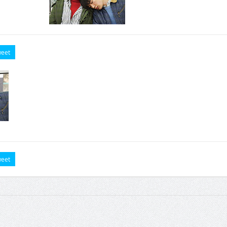
eet
eet