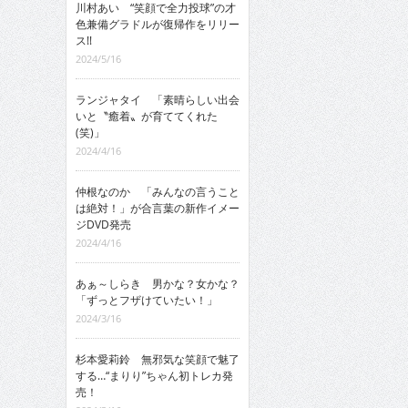
川村あい “笑顔で全力投球”の才
色兼備グラドルが復帰作をリリー
ス!!
2024/5/16
ランジャタイ 「素晴らしい出会
いと〝癒着〟が育ててくれた
(笑)」
2024/4/16
仲根なのか 「みんなの言うこと
は絶対！」が合言葉の新作イメー
ジDVD発売
2024/4/16
あぁ～しらき 男かな？女かな？
「ずっとフザけていたい！」
2024/3/16
杉本愛莉鈴 無邪気な笑顔で魅了
する…“まりり”ちゃん初トレカ発
売！