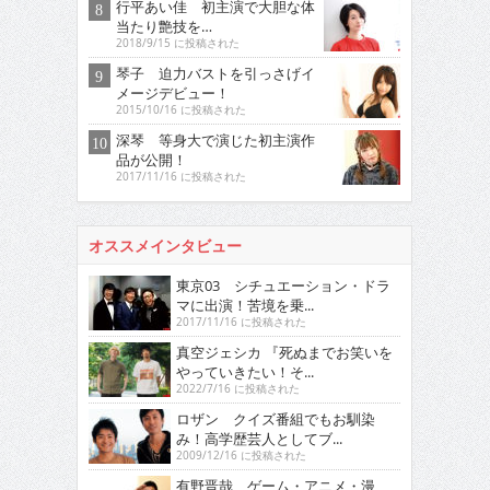
行平あい佳 初主演で大胆な体
当たり艶技を…
2018/9/15 に投稿された
琴子 迫力バストを引っさげイ
メージデビュー！
2015/10/16 に投稿された
深琴 等身大で演じた初主演作
品が公開！
2017/11/16 に投稿された
オススメインタビュー
東京03 シチュエーション・ドラ
マに出演！苦境を乗...
2017/11/16 に投稿された
真空ジェシカ 『死ぬまでお笑いを
やっていきたい！そ...
2022/7/16 に投稿された
ロザン クイズ番組でもお馴染
み！高学歴芸人としてブ...
2009/12/16 に投稿された
有野晋哉 ゲーム・アニメ・漫