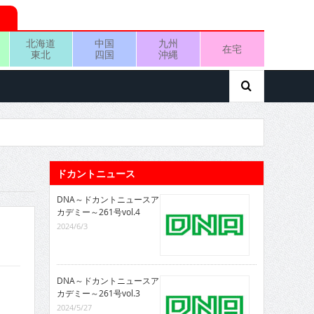
北海道
中国
九州
在宅
東北
四国
沖縄
ドカントニュース
DNA～ドカントニュースア
カデミー～261号vol.4
2024/6/3
DNA～ドカントニュースア
カデミー～261号vol.3
2024/5/27