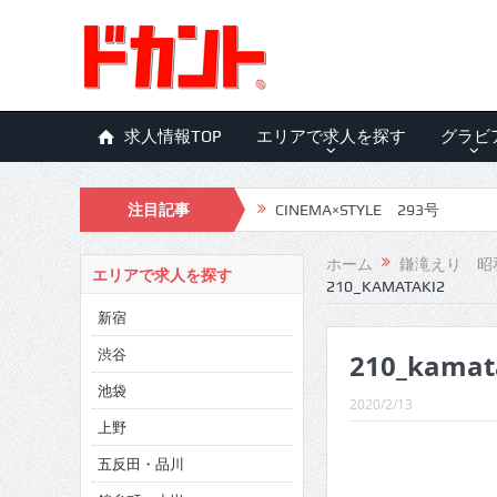
求人情報TOP
エリアで求人を探す
グラビ
注目記事
CINEMA×STYLE 293号
CINEMA×STYLE 292号
ホーム
鎌滝えり 昭
エリアで求人を探す
210_KAMATAKI2
CINEMA×STYLE 291号
新宿
CINEMA×STYLE 290号
渋谷
210_kamat
CINEMA×STYLE 289号
池袋
2020/2/13
CINEMA×STYLE 288号
上野
五反田・品川
CINEMA×STYLE 287号