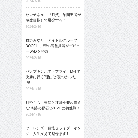
2024/3/16
センチネル 『月笑』年間王者が
極致目指して爆発する!?
2024/2/16
牧野みなた アイドルグループ
BOCCHI。￼の黄色担当がデビュ
ーDVDを発売！
2024/2/16
パンプキンポテトフライ M-1で
決勝に行く“理由”が見つかった
(笑)
2024/1/16
月野もも 美貌と才能を兼ね備え
た“奇跡の原石”がDVDに初挑戦！
2024/1/16
ヤーレンズ 目指せライブ・キン
グ！人生変えて魅せます!!