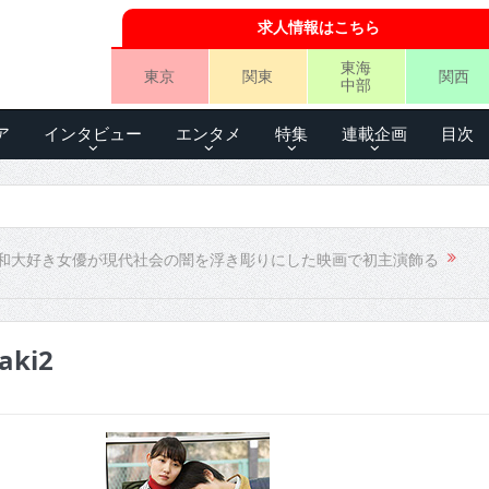
求人情報はこちら
東海
東京
関東
関西
中部
ア
インタビュー
エンタメ
特集
連載企画
目次
和大好き女優が現代社会の闇を浮き彫りにした映画で初主演飾る
aki2