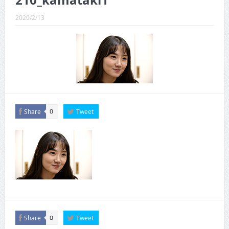
210_kamataki1
CINEMA×STYLE 289号
2020/2/13
CINEMA×STYLE 288号
CINEMA×STYLE 287号
CINEMA×STYLE 286号
CINEMA×STYLE 285号
CINEMA×STYLE 294号
Share
Tweet
0
Share
Tweet
0