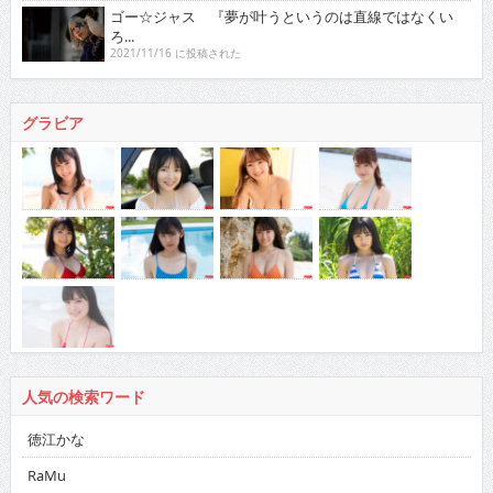
ゴー☆ジャス 『夢が叶うというのは直線ではなくい
ろ...
2021/11/16 に投稿された
グラビア
人気の検索ワード
徳江かな
RaMu