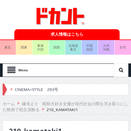
求人情報はこちら
東海
北海道
中国
九州
東京
関東
関西
在宅
中部
東北
四国
沖縄
Menu
CINEMA×STYLE 293号
CINEMA×STYLE 292号
ホーム
鎌滝えり 昭和大好き女優が現代社会の闇を浮き彫りにし
た映画で初主演飾る
210_KAMATAKI1
CINEMA×STYLE 291号
CINEMA×STYLE 290号