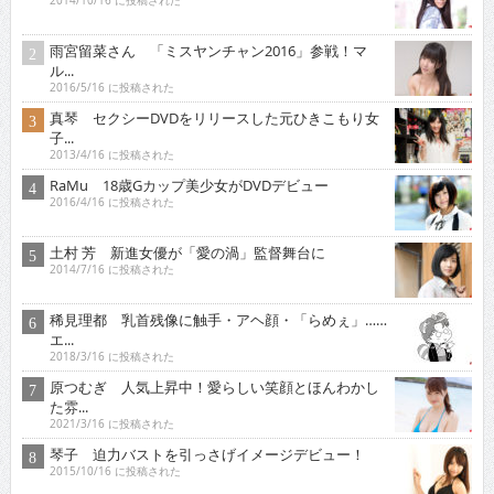
2014/10/16 に投稿された
雨宮留菜さん 「ミスヤンチャン2016」参戦！マ
ル...
2016/5/16 に投稿された
真琴 セクシーDVDをリリースした元ひきこもり女
子...
2013/4/16 に投稿された
RaMu 18歳Gカップ美少女がDVDデビュー
2016/4/16 に投稿された
土村 芳 新進女優が「愛の渦」監督舞台に
2014/7/16 に投稿された
稀見理都 乳首残像に触手・アヘ顔・「らめぇ」……
エ...
2018/3/16 に投稿された
原つむぎ 人気上昇中！愛らしい笑顔とほんわかし
た雰...
2021/3/16 に投稿された
琴子 迫力バストを引っさげイメージデビュー！
2015/10/16 に投稿された