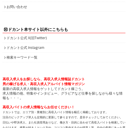
お問い合わせ
ドカント本サイト以外にこちらも
ドカント公式 X(旧Twitter)
ドカント公式 Instagram
検索キーワード一覧
高収入求人をお探しなら、高収入求人情報誌ドカント
男の稼げる求人・高収入求人アルバイト情報マガジン
最新の高収入求人情報をゲットしてドカント稼ごう。
求人情報の他、特集やインタビュー、グラビアなど仕事を探しながら様々な情
報も・・・。
高収入バイトの求人情報ならお任せください！
ドカントでは、エリア別・業種別に高収入バイト情報を幅広く掲載しております。
注目のピックアップ求人も定期的に更新して参りますので、是非チェックしてみてください。
日払いや即決求人、また社員登用ありなど、働き方・目的に合わせて高収入バイトを検索してい
ただけます。接客が好き！という方や、コツコツ集中するのが得意！等、自分の長所にあった業