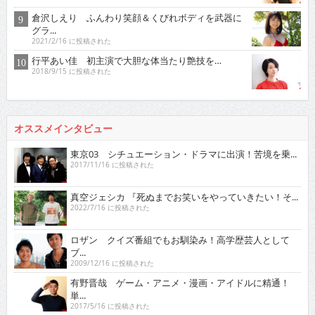
倉沢しえり ふんわり笑顔＆くびれボディを武器に
グラ...
2021/2/16 に投稿された
行平あい佳 初主演で大胆な体当たり艶技を…
2018/9/15 に投稿された
オススメインタビュー
東京03 シチュエーション・ドラマに出演！苦境を乗...
2017/11/16 に投稿された
真空ジェシカ 『死ぬまでお笑いをやっていきたい！そ...
2022/7/16 に投稿された
ロザン クイズ番組でもお馴染み！高学歴芸人として
ブ...
2009/12/16 に投稿された
有野晋哉 ゲーム・アニメ・漫画・アイドルに精通！
単...
2017/5/16 に投稿された