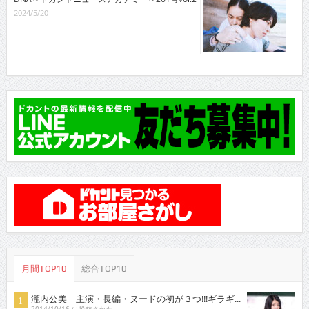
2024/5/20
月間TOP10
総合TOP10
瀧内公美 主演・長編・ヌードの初が３つ!!!ギラギ...