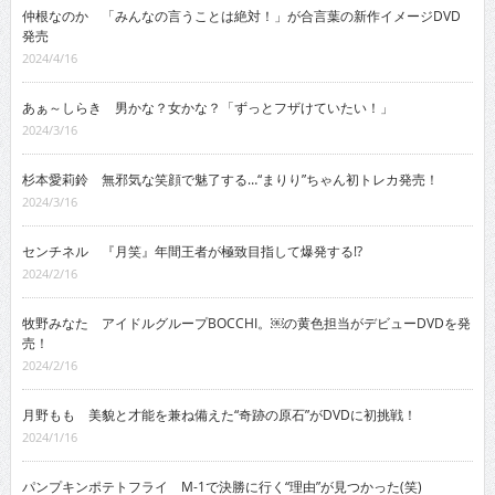
仲根なのか 「みんなの言うことは絶対！」が合言葉の新作イメージDVD
発売
2024/4/16
あぁ～しらき 男かな？女かな？「ずっとフザけていたい！」
2024/3/16
杉本愛莉鈴 無邪気な笑顔で魅了する…“まりり”ちゃん初トレカ発売！
2024/3/16
センチネル 『月笑』年間王者が極致目指して爆発する!?
2024/2/16
牧野みなた アイドルグループBOCCHI。￼の黄色担当がデビューDVDを発
売！
2024/2/16
月野もも 美貌と才能を兼ね備えた“奇跡の原石”がDVDに初挑戦！
2024/1/16
パンプキンポテトフライ M-1で決勝に行く“理由”が見つかった(笑)