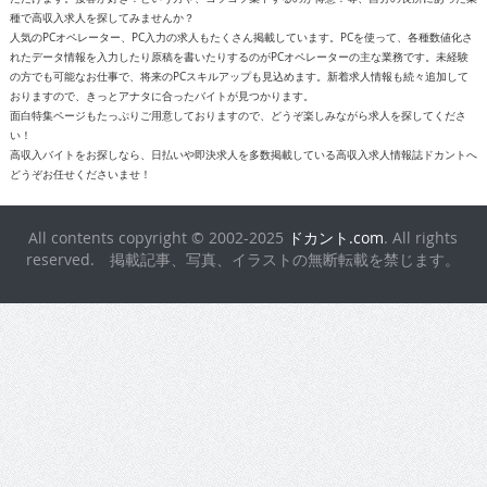
種で高収入求人を探してみませんか？
人気のPCオペレーター、PC入力の求人もたくさん掲載しています。PCを使って、各種数値化さ
れたデータ情報を入力したり原稿を書いたりするのがPCオペレーターの主な業務です。未経験
の方でも可能なお仕事で、将来のPCスキルアップも見込めます。新着求人情報も続々追加して
おりますので、きっとアナタに合ったバイトが見つかります。
面白特集ページもたっぷりご用意しておりますので、どうぞ楽しみながら求人を探してくださ
い！
高収入バイトをお探しなら、日払いや即決求人を多数掲載している高収入求人情報誌ドカントへ
どうぞお任せくださいませ！
All contents copyright © 2002-2025
ドカント.com
. All rights
reserved. 掲載記事、写真、イラストの無断転載を禁じます。