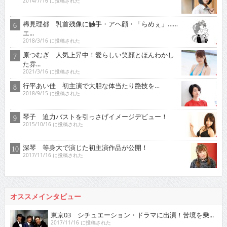
2014/7/16 に投稿された
稀見理都 乳首残像に触手・アヘ顔・「らめぇ」……
エ...
2018/3/16 に投稿された
原つむぎ 人気上昇中！愛らしい笑顔とほんわかし
た雰...
2021/3/16 に投稿された
行平あい佳 初主演で大胆な体当たり艶技を…
2018/9/15 に投稿された
琴子 迫力バストを引っさげイメージデビュー！
2015/10/16 に投稿された
深琴 等身大で演じた初主演作品が公開！
2017/11/16 に投稿された
オススメインタビュー
東京03 シチュエーション・ドラマに出演！苦境を乗...
2017/11/16 に投稿された