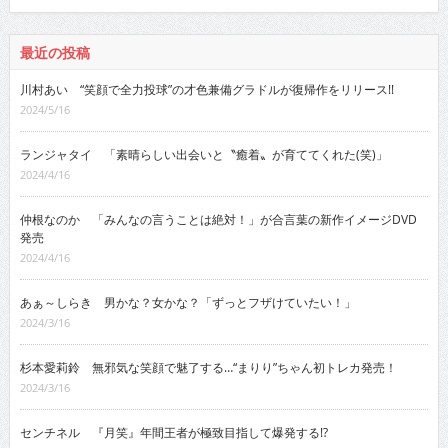
最近の投稿
川村あい “笑顔で全力投球”の才色兼備グラドルが復帰作をリリース!!
2024/5/16
ランジャタイ 「素晴らしい出会いと〝癒着〟が育ててくれた(笑)」
2024/4/16
仲根なのか 「みんなの言うことは絶対！」が合言葉の新作イメージDVD
発売
2024/4/16
あぁ～しらき 男かな？女かな？「ずっとフザけていたい！」
2024/3/16
杉本愛莉鈴 無邪気な笑顔で魅了する…“まりり”ちゃん初トレカ発売！
2024/3/16
センチネル 『月笑』年間王者が極致目指して爆発する!?