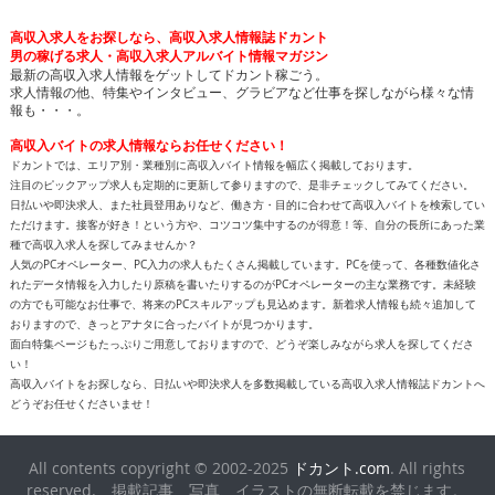
高収入求人をお探しなら、高収入求人情報誌ドカント
男の稼げる求人・高収入求人アルバイト情報マガジン
最新の高収入求人情報をゲットしてドカント稼ごう。
求人情報の他、特集やインタビュー、グラビアなど仕事を探しながら様々な情
報も・・・。
高収入バイトの求人情報ならお任せください！
ドカントでは、エリア別・業種別に高収入バイト情報を幅広く掲載しております。
注目のピックアップ求人も定期的に更新して参りますので、是非チェックしてみてください。
日払いや即決求人、また社員登用ありなど、働き方・目的に合わせて高収入バイトを検索してい
ただけます。接客が好き！という方や、コツコツ集中するのが得意！等、自分の長所にあった業
種で高収入求人を探してみませんか？
人気のPCオペレーター、PC入力の求人もたくさん掲載しています。PCを使って、各種数値化さ
れたデータ情報を入力したり原稿を書いたりするのがPCオペレーターの主な業務です。未経験
の方でも可能なお仕事で、将来のPCスキルアップも見込めます。新着求人情報も続々追加して
おりますので、きっとアナタに合ったバイトが見つかります。
面白特集ページもたっぷりご用意しておりますので、どうぞ楽しみながら求人を探してくださ
い！
高収入バイトをお探しなら、日払いや即決求人を多数掲載している高収入求人情報誌ドカントへ
どうぞお任せくださいませ！
All contents copyright © 2002-2025
ドカント.com
. All rights
reserved. 掲載記事、写真、イラストの無断転載を禁じます。