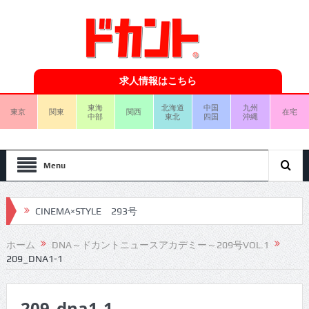
求人情報はこちら
東海
北海道
中国
九州
東京
関東
関西
在宅
中部
東北
四国
沖縄
Menu
CINEMA×STYLE 293号
CINEMA×STYLE 292号
ホーム
DNA～ドカントニュースアカデミー～209号VOL.1
209_DNA1-1
CINEMA×STYLE 291号
CINEMA×STYLE 290号
209_dna1-1