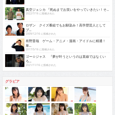
真空ジェシカ 『死ぬまでお笑いをやっていきたい！そ...
2022/7/16 に投稿された
ロザン クイズ番組でもお馴染み！高学歴芸人として
ブ...
2009/12/16 に投稿された
有野晋哉 ゲーム・アニメ・漫画・アイドルに精通！
単...
2017/5/16 に投稿された
ゴー☆ジャス 『夢が叶うというのは直線ではなくい
ろ...
2021/11/16 に投稿された
グラビア