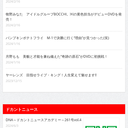
2024/2/16
牧野みなた アイドルグループBOCCHI。￼の黄色担当がデビューDVDを発
売！
2024/2/16
パンプキンポテトフライ M-1で決勝に行く“理由”が見つかった(笑)
2024/1/16
月野もも 美貌と才能を兼ね備えた“奇跡の原石”がDVDに初挑戦！
2024/1/16
ヤーレンズ 目指せライブ・キング！人生変えて魅せます!!
2023/12/15
ドカントニュース
DNA～ドカントニュースアカデミー～261号vol.4
2024/6/3