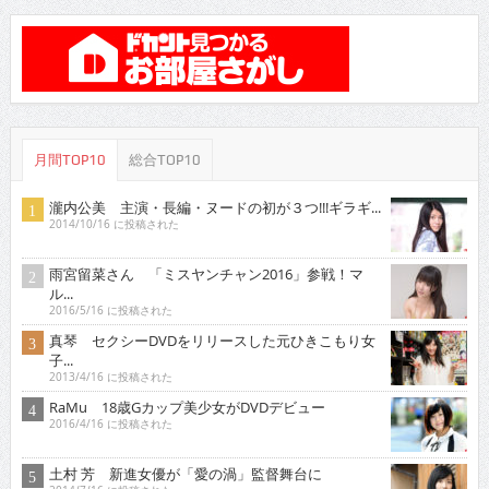
月間TOP10
総合TOP10
瀧内公美 主演・長編・ヌードの初が３つ!!!ギラギ...
2014/10/16 に投稿された
雨宮留菜さん 「ミスヤンチャン2016」参戦！マ
ル...
2016/5/16 に投稿された
真琴 セクシーDVDをリリースした元ひきこもり女
子...
2013/4/16 に投稿された
RaMu 18歳Gカップ美少女がDVDデビュー
2016/4/16 に投稿された
土村 芳 新進女優が「愛の渦」監督舞台に