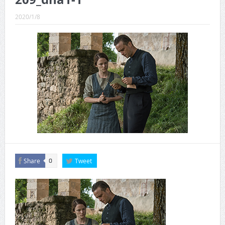
CINEMA×STYLE 289号
2020/1/8
CINEMA×STYLE 288号
CINEMA×STYLE 287号
CINEMA×STYLE 286号
CINEMA×STYLE 285号
CINEMA×STYLE 294号
Share
Tweet
0