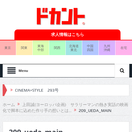
求人情報はこちら
東海
北海道
中国
九州
東京
関東
関西
在宅
中部
東北
四国
沖縄
Menu
CINEMA×STYLE 293号
CINEMA×STYLE 292号
ホーム
上田誠(ヨーロッパ企画) サラリーマンの熱き実話の映画
化で脚本に込めた作り手の想いとは…
209_UEDA_MAIN
CINEMA×STYLE 291号
CINEMA×STYLE 290号