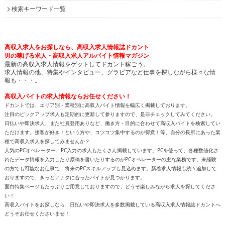
検索キーワード一覧
高収入求人をお探しなら、高収入求人情報誌ドカント
男の稼げる求人・高収入求人アルバイト情報マガジン
最新の高収入求人情報をゲットしてドカント稼ごう。
求人情報の他、特集やインタビュー、グラビアなど仕事を探しながら様々な情
報も・・・。
高収入バイトの求人情報ならお任せください！
ドカントでは、エリア別・業種別に高収入バイト情報を幅広く掲載しております。
注目のピックアップ求人も定期的に更新して参りますので、是非チェックしてみてください。
日払いや即決求人、また社員登用ありなど、働き方・目的に合わせて高収入バイトを検索してい
ただけます。接客が好き！という方や、コツコツ集中するのが得意！等、自分の長所にあった業
種で高収入求人を探してみませんか？
人気のPCオペレーター、PC入力の求人もたくさん掲載しています。PCを使って、各種数値化さ
れたデータ情報を入力したり原稿を書いたりするのがPCオペレーターの主な業務です。未経験
の方でも可能なお仕事で、将来のPCスキルアップも見込めます。新着求人情報も続々追加して
おりますので、きっとアナタに合ったバイトが見つかります。
面白特集ページもたっぷりご用意しておりますので、どうぞ楽しみながら求人を探してくださ
い！
高収入バイトをお探しなら、日払いや即決求人を多数掲載している高収入求人情報誌ドカントへ
どうぞお任せくださいませ！