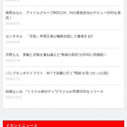
牧野みなた アイドルグループBOCCHI。￼の黄色担当がデビューDVDを発
売！
2024/2/16
センチネル 『月笑』年間王者が極致目指して爆発する!?
2024/2/16
月野もも 美貌と才能を兼ね備えた“奇跡の原石”がDVDに初挑戦！
2024/1/16
パンプキンポテトフライ M-1で決勝に行く“理由”が見つかった(笑)
2024/1/16
松嶋えいみ “ミラクル神ボディ”グラドルが卒業DVDをリリース
2023/12/15
ドカントニュース