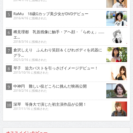
2014/7/16 に投稿された
RaMu 18歳Gカップ美少女がDVDデビュー
2016/4/16 に投稿された
稀見理都 乳首残像に触手・アヘ顔・「らめぇ」……
エ...
2018/3/16 に投稿された
倉沢しえり ふんわり笑顔＆くびれボディを武器に
グラ...
2021/2/16 に投稿された
琴子 迫力バストを引っさげイメージデビュー！
2015/10/16 に投稿された
中神円 難しい役どころに挑んだ映画公開
2019/2/16 に投稿された
深琴 等身大で演じた初主演作品が公開！
2017/11/16 に投稿された
オススメインタビュー