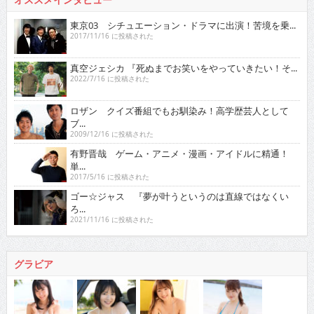
東京03 シチュエーション・ドラマに出演！苦境を乗...
2017/11/16 に投稿された
真空ジェシカ 『死ぬまでお笑いをやっていきたい！そ...
2022/7/16 に投稿された
ロザン クイズ番組でもお馴染み！高学歴芸人として
ブ...
2009/12/16 に投稿された
有野晋哉 ゲーム・アニメ・漫画・アイドルに精通！
単...
2017/5/16 に投稿された
ゴー☆ジャス 『夢が叶うというのは直線ではなくい
ろ...
2021/11/16 に投稿された
グラビア