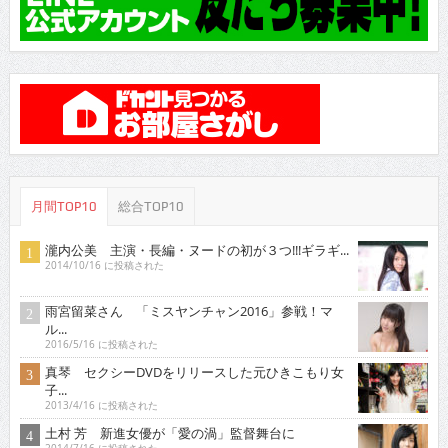
月間TOP10
総合TOP10
瀧内公美 主演・長編・ヌードの初が３つ!!!ギラギ...
2014/10/16 に投稿された
雨宮留菜さん 「ミスヤンチャン2016」参戦！マ
ル...
2016/5/16 に投稿された
真琴 セクシーDVDをリリースした元ひきこもり女
子...
2013/4/16 に投稿された
土村 芳 新進女優が「愛の渦」監督舞台に