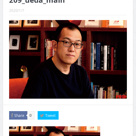
209_ueda_main
CINEMA×STYLE 289号
2020/1/7
CINEMA×STYLE 288号
CINEMA×STYLE 287号
CINEMA×STYLE 286号
CINEMA×STYLE 285号
CINEMA×STYLE 294号
Share
Tweet
0