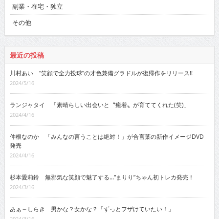
副業・在宅・独立
その他
最近の投稿
川村あい “笑顔で全力投球”の才色兼備グラドルが復帰作をリリース!!
2024/5/16
ランジャタイ 「素晴らしい出会いと〝癒着〟が育ててくれた(笑)」
2024/4/16
仲根なのか 「みんなの言うことは絶対！」が合言葉の新作イメージDVD
発売
2024/4/16
杉本愛莉鈴 無邪気な笑顔で魅了する…“まりり”ちゃん初トレカ発売！
2024/3/16
あぁ～しらき 男かな？女かな？「ずっとフザけていたい！」
2024/3/16