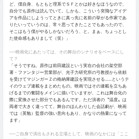
ど、僕自身、もともと理系でＳＦとかは好きなほうなので、
自分でも原作は読んでいて。しかも、こういう突飛なアイデ
アを作品にしようってときに真っ先に名前の挙がる作家であ
りたいっていうのは、常々思ってきたことでもあったので、
そこはもう僕がやるしかないだろう、と。まぁ、ちょっとし
た使命感もありまして（笑）」
──映画化にあたっては、その舞台のシナリオをベースにし
て？
「そうですね。原作は前田建設という実在の会社の架空部
署・ファンタジー営業部が、光子力研究所の弓教授から依頼
を受けてマジンガーＺの格納庫建設を実現させる……というテ
イのウェブ連載をまとめたもの。映画ではその連載を立ちあ
げるまでの奮闘をメインに描いていますが、これは舞台化の
際に変換させた部分でもあるんです。ただ演者の〝温度〟は
両者で大きく違ってて。舞台のほんわりした会話劇が、映画
では（英勉）監督の強い意向もあり、かなりの熱量になって
ます」
──ご自身で演出もされる立場として、映画のなかには「ここ