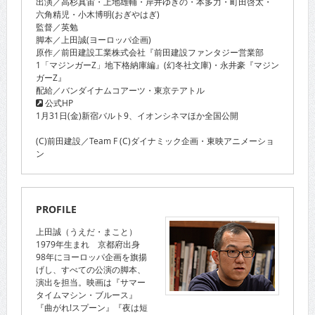
出演／高杉真宙・上地雄輔・岸井ゆきの・本多力・町田啓太・
六角精児・小木博明(おぎやはぎ)
監督／英勉
脚本／上田誠(ヨーロッパ企画)
原作／前田建設工業株式会社『前田建設ファンタジー営業部
1「マジンガーZ」地下格納庫編』(幻冬社文庫)・永井豪『マジン
ガーZ』
配給／バンダイナムコアーツ・東京テアトル
公式HP
1月31日(金)新宿バルト9、イオンシネマほか全国公開
(C)前田建設／Team F (C)ダイナミック企画・東映アニメーショ
ン
PROFILE
上田誠（うえだ・まこと）
1979年生まれ 京都府出身
98年にヨーロッパ企画を旗揚
げし、すべての公演の脚本、
演出を担当。映画は『サマー
タイムマシン・ブルース』
『曲がれ!スプーン』『夜は短