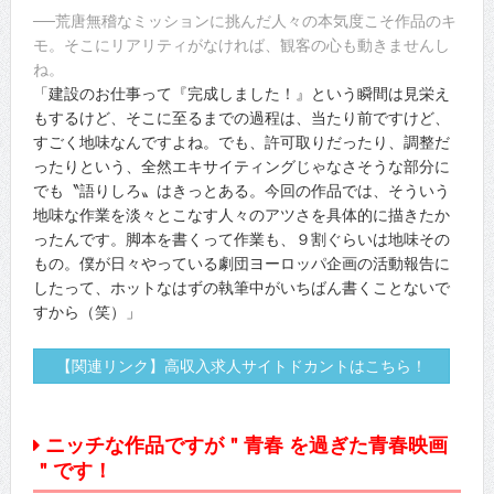
──荒唐無稽なミッションに挑んだ人々の本気度こそ作品のキ
モ。そこにリアリティがなければ、観客の心も動きませんし
ね。
「建設のお仕事って『完成しました！』という瞬間は見栄え
もするけど、そこに至るまでの過程は、当たり前ですけど、
すごく地味なんですよね。でも、許可取りだったり、調整だ
ったりという、全然エキサイティングじゃなさそうな部分に
でも〝語りしろ〟はきっとある。今回の作品では、そういう
地味な作業を淡々とこなす人々のアツさを具体的に描きたか
ったんです。脚本を書くって作業も、９割ぐらいは地味その
もの。僕が日々やっている劇団ヨーロッパ企画の活動報告に
したって、ホットなはずの執筆中がいちばん書くことないで
すから（笑）」
【関連リンク】高収入求人サイトドカントはこちら！
ニッチな作品ですが＂青春 を過ぎた青春映画
＂です！