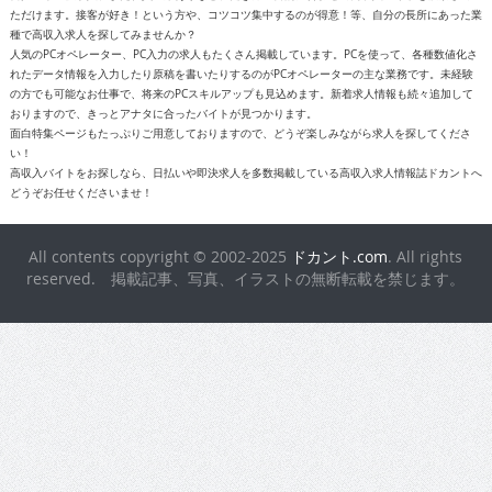
ただけます。接客が好き！という方や、コツコツ集中するのが得意！等、自分の長所にあった業
種で高収入求人を探してみませんか？
人気のPCオペレーター、PC入力の求人もたくさん掲載しています。PCを使って、各種数値化さ
れたデータ情報を入力したり原稿を書いたりするのがPCオペレーターの主な業務です。未経験
の方でも可能なお仕事で、将来のPCスキルアップも見込めます。新着求人情報も続々追加して
おりますので、きっとアナタに合ったバイトが見つかります。
面白特集ページもたっぷりご用意しておりますので、どうぞ楽しみながら求人を探してくださ
い！
高収入バイトをお探しなら、日払いや即決求人を多数掲載している高収入求人情報誌ドカントへ
どうぞお任せくださいませ！
All contents copyright © 2002-2025
ドカント.com
. All rights
reserved. 掲載記事、写真、イラストの無断転載を禁じます。