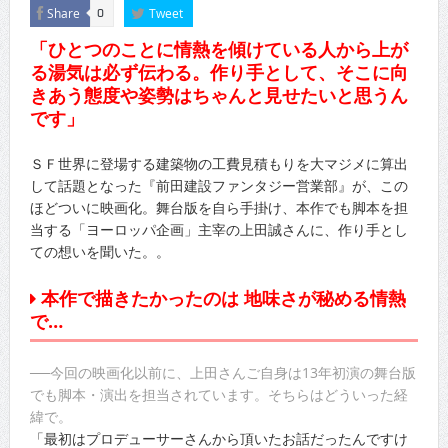
Share
Tweet
0
「ひとつのことに情熱を傾けている人から上が
る湯気は必ず伝わる。作り手として、そこに向
きあう態度や姿勢はちゃんと見せたいと思うん
です」
ＳＦ世界に登場する建築物の工費見積もりを大マジメに算出
して話題となった『前田建設ファンタジー営業部』が、この
ほどついに映画化。舞台版を自ら手掛け、本作でも脚本を担
当する「ヨーロッパ企画」主宰の上田誠さんに、作り手とし
ての想いを聞いた。。
本作で描きたかったのは 地味さが秘める情熱
で…
──今回の映画化以前に、上田さんご自身は13年初演の舞台版
でも脚本・演出を担当されています。そちらはどういった経
緯で。
「最初はプロデューサーさんから頂いたお話だったんですけ