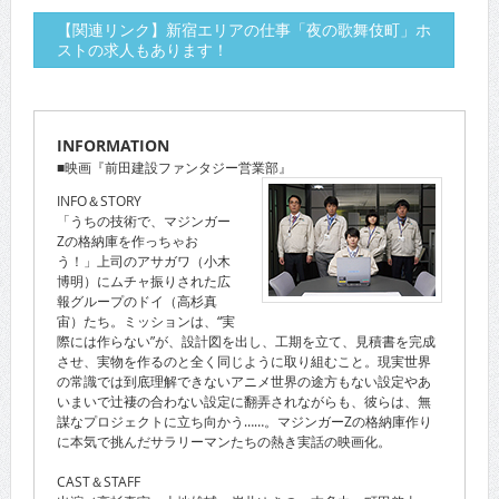
【関連リンク】新宿エリアの仕事「夜の歌舞伎町」ホ
ストの求人もあります！
INFORMATION
■映画『前田建設ファンタジー営業部』
INFO＆STORY
「うちの技術で、マジンガー
Zの格納庫を作っちゃお
う！」上司のアサガワ（小木
博明）にムチャ振りされた広
報グループのドイ（高杉真
宙）たち。ミッションは、“実
際には作らない”が、設計図を出し、工期を立て、見積書を完成
させ、実物を作るのと全く同じように取り組むこと。現実世界
の常識では到底理解できないアニメ世界の途方もない設定やあ
いまいで辻褄の合わない設定に翻弄されながらも、彼らは、無
謀なプロジェクトに立ち向かう……。マジンガーZの格納庫作り
に本気で挑んだサラリーマンたちの熱き実話の映画化。
CAST＆STAFF