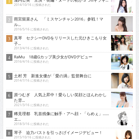
瀧内公美 主演・長編・ヌードの初が３つ!!!ギラギ...
2014/10/16 に投稿された
雨宮留菜さん 「ミスヤンチャン2016」参戦！マ
ル...
2016/5/16 に投稿された
真琴 セクシーDVDをリリースした元ひきこもり女
子...
2013/4/16 に投稿された
RaMu 18歳Gカップ美少女がDVDデビュー
2016/4/16 に投稿された
土村 芳 新進女優が「愛の渦」監督舞台に
2014/7/16 に投稿された
原つむぎ 人気上昇中！愛らしい笑顔とほんわかし
た雰...
2021/3/16 に投稿された
稀見理都 乳首残像に触手・アヘ顔・「らめぇ」……
エ...
2018/3/16 に投稿された
琴子 迫力バストを引っさげイメージデビュー！
2015/10/16 に投稿された