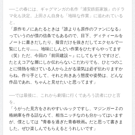
──この春には、ギャグマンガの名作『浦安鉄筋家族』のドラ
マ化も決定。上田さん自身も「地味な作業」に追われている
と。
「原作モノにあたるときは『誰よりも原作のファンになる』
っていうのが僕の信条でもあるので、目下、ディティールを
ノートに書きだしたり、擬音だけを抜きだしてエクセルで一
覧にしたり……。地味にしんどい作業をひたすらやってます
（笑）ただ、今回の『前田建設～』にしてもそうですけど、
たとえコアな層にしか伝わらないこだわりでも、ひとつのこ
とに情熱を傾けている人から上がる湯気は必ず伝わりますか
らね。作り手として、それと向きあう態度や姿勢は、どんな
作品であれ、ちゃんと見せたいと思ってます」
──では最後に、これから劇場に行くであろう読者にひと言
を。
「うがった見方をされやすいルックですし、マジンガーＺの
格納庫を作る話なんて、相当ニッチなのも分かってはいます
が、僕としては〝青春を過ぎた青春映画〟だと思って書きま
した。ぜひ楽しんでもらえるとうれしいです」