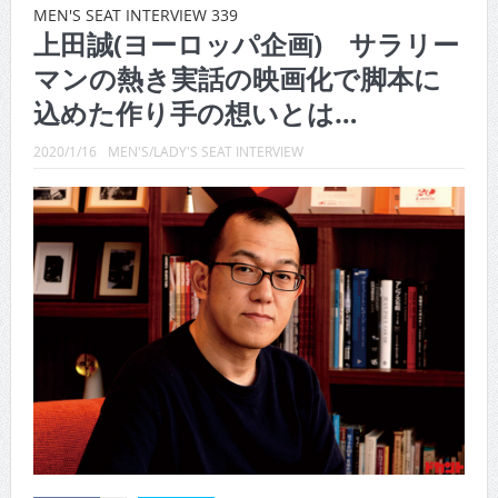
CINEMA×STYLE 288号
MEN'S SEAT INTERVIEW 339
上田誠(ヨーロッパ企画) サラリー
CINEMA×STYLE 287号
マンの熱き実話の映画化で脚本に
CINEMA×STYLE 286号
込めた作り手の想いとは…
CINEMA×STYLE 285号
2020/1/16
MEN'S/LADY'S SEAT INTERVIEW
CINEMA×STYLE 294号
CINEMA×STYLE 293号