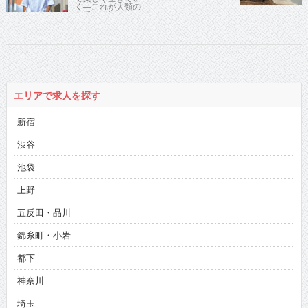
く―これが人類の
一番の目標でいい
と思う』人気ピン
芸人が心に刺さる
金言を連発！
エリアで求人を探す
新宿
渋谷
池袋
上野
五反田・品川
錦糸町・小岩
都下
神奈川
埼玉