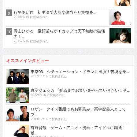
行平あい佳 初主演で大胆な体当たり艶技を…
2018/9/15 に投稿された
青山ひかる 童顔柔らかＩカップは天下無敵の破壊
力！...
2015/2/16 に投稿された
オススメインタビュー
東京03 シチュエーション・ドラマに出演！苦境を乗...
2017/11/16 に投稿された
真空ジェシカ 『死ぬまでお笑いをやっていきたい！そ...
2022/7/16 に投稿された
ロザン クイズ番組でもお馴染み！高学歴芸人として
ブ...
2009/12/16 に投稿された
有野晋哉 ゲーム・アニメ・漫画・アイドルに精通！
単...