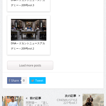
デミー～209号vol.3
DNA～ドカントニュースアカ
デミー～209号vol.2
Load more posts
Share
Tweet
0
次の記事
前の記事
CINEMA×STYLE
岡野陽一 『楽し
227号vol.1
て楽しく生きてい