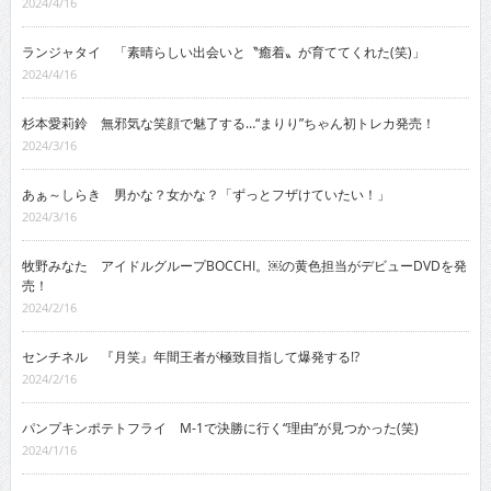
2024/4/16
ランジャタイ 「素晴らしい出会いと〝癒着〟が育ててくれた(笑)」
2024/4/16
杉本愛莉鈴 無邪気な笑顔で魅了する…“まりり”ちゃん初トレカ発売！
2024/3/16
あぁ～しらき 男かな？女かな？「ずっとフザけていたい！」
2024/3/16
牧野みなた アイドルグループBOCCHI。￼の黄色担当がデビューDVDを発
売！
2024/2/16
センチネル 『月笑』年間王者が極致目指して爆発する!?
2024/2/16
パンプキンポテトフライ M-1で決勝に行く“理由”が見つかった(笑)
2024/1/16