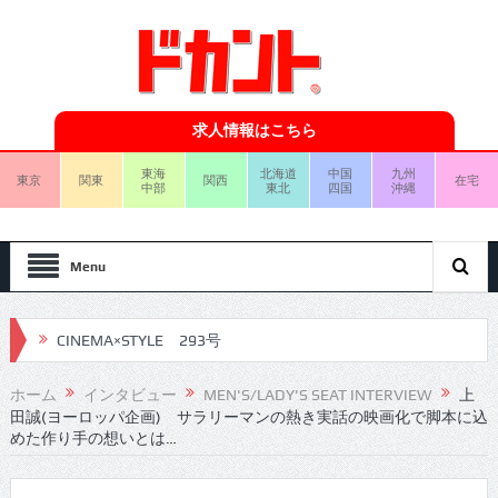
求人情報はこちら
東海
北海道
中国
九州
東京
関東
関西
在宅
中部
東北
四国
沖縄
Menu
CINEMA×STYLE 292号
CINEMA×STYLE 291号
ホーム
インタビュー
MEN'S/LADY'S SEAT INTERVIEW
上
田誠(ヨーロッパ企画) サラリーマンの熱き実話の映画化で脚本に込
CINEMA×STYLE 290号
めた作り手の想いとは…
CINEMA×STYLE 289号