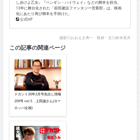
し歩けよ乙女』『ペンギン・ハイウェイ』などの脚本を担当。
13年に舞台化された「前田建設ファンタジー営業部」は、映画
化にあたり再び脚本を手掛けた。
公式HP
撮影◎おおえき寿一 取材・文◎鈴木長月
この記事の関連ページ
ドカント20年2月号先出し情報
209号 vol.5 上田誠さん(ヨー
ロッパ企画)