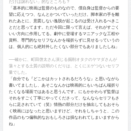
だけは譲れない」的なところも？
「基本的に映画は監督のものなので、僕自身は監督からの要
望に応えつつ、なんとかついていっただけ。脚本家の手を離
れたあとに、意図しない逸脱が起こるのは受け入れるべきこ
とだと思ってます。ただ今回に限って言えば、それがすごく
いい方向に作用してる。劇中に登場するマニアックな工程や
資料、専門的なセリフなんかを端折らずに見せるっていうの
は、個人的にも絶対外したくない部分でもありましたしね」
──確かに、町田啓太さん演じる掘削オタクのヤマダさんが
蕩々とする土質の説明のくだりは、とくにエゲつないセリフ
量でした。
「自分でも『どこかはカットされるだろうな』と思いながら
書いてましたし、あそこなんかは映画的にもいちばん端折り
たくなる場面ではあると思うんです。にもかかわらず監督は
それをすごく丁寧にやってくださって、なんならセリフもさ
らに足されていて（笑）情熱の部分だけを抽出してもおそら
く映画にはなったと思いますけど、それをしちゃうと、この
作品のもつ偏執的なおもしろさは損なわれてしまいますから
ね」