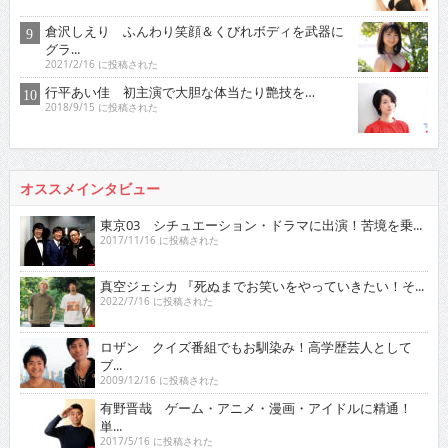
倉沢しえり ふんわり笑顔＆くびれボディを武器に
グラ...
2021/2/16 に投稿された
行平あい佳 初主演で大胆な体当たり艶技を…
2018/9/15 に投稿された
オススメインタビュー
東京03 シチュエーション・ドラマに出演！苦境を乗...
2017/11/16 に投稿された
真空ジェシカ 『死ぬまでお笑いをやっていきたい！そ...
2022/7/16 に投稿された
ロザン クイズ番組でもお馴染み！高学歴芸人として
ブ...
2009/12/16 に投稿された
有野晋哉 ゲーム・アニメ・漫画・アイドルに精通！
単...
2017/5/16 に投稿された