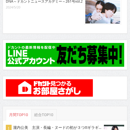
DNA～ドカントニュースアカデミー～261号vol.2
2024/5/20
月間TOP10
総合TOP10
瀧内公美 主演・長編・ヌードの初が３つ!!!ギラギ...