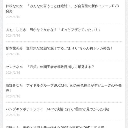
仲根なのか 「みんなの言うことは絶対！」が合言葉の新作イメージDVD
発売
2024/4/16
あぁ～しらき 男かな？女かな？「ずっとフザけていたい！」
2024/3/16
杉本愛莉鈴 無邪気な笑顔で魅了する…“まりり”ちゃん初トレカ発売！
2024/3/16
センチネル 『月笑』年間王者が極致目指して爆発する!?
2024/2/16
牧野みなた アイドルグループBOCCHI。￼の黄色担当がデビューDVDを発
売！
2024/2/16
パンプキンポテトフライ M-1で決勝に行く“理由”が見つかった(笑)
2024/1/16
月野もも 美貌と才能を兼ね備えた“奇跡の原石”がDVDに初挑戦！