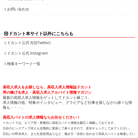
お問い合わせ
ドカント本サイト以外にこちらも
ドカント公式 X(旧Twitter)
ドカント公式 Instagram
検索キーワード一覧
高収入求人をお探しなら、高収入求人情報誌ドカント
男の稼げる求人・高収入求人アルバイト情報マガジン
最新の高収入求人情報をゲットしてドカント稼ごう。
求人情報の他、特集やインタビュー、グラビアなど仕事を探しながら様々な情
報も・・・。
高収入バイトの求人情報ならお任せください！
ドカントでは、エリア別・業種別に高収入バイト情報を幅広く掲載しております。
注目のピックアップ求人も定期的に更新して参りますので、是非チェックしてみてください。
日払いや即決求人、また社員登用ありなど、働き方・目的に合わせて高収入バイトを検索してい