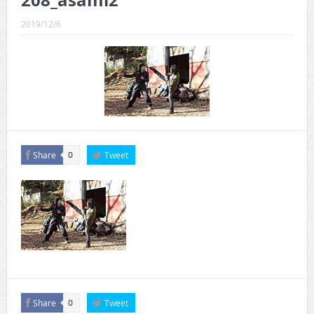
208_asami2
CINEMA×STYLE 289号
2019/12/6
CINEMA×STYLE 288号
CINEMA×STYLE 287号
CINEMA×STYLE 286号
CINEMA×STYLE 285号
CINEMA×STYLE 294号
Share
Tweet
0
Share
Tweet
0