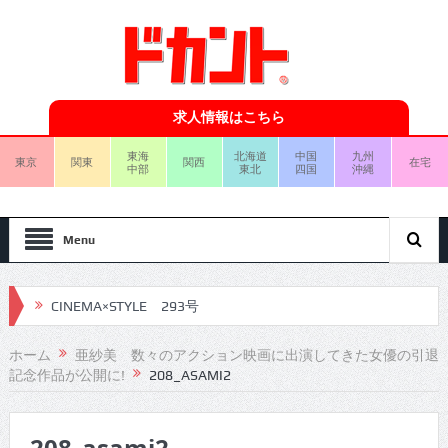
求人情報はこちら
東海
北海道
中国
九州
東京
関東
関西
在宅
中部
東北
四国
沖縄
Menu
CINEMA×STYLE 293号
CINEMA×STYLE 292号
ホーム
亜紗美 数々のアクション映画に出演してきた女優の引退
記念作品が公開に!
208_ASAMI2
CINEMA×STYLE 291号
CINEMA×STYLE 290号