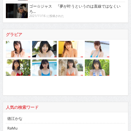
ゴー☆ジャス 『夢が叶うというのは直線ではなくい
ろ...
2021/11/16 に投稿された
グラビア
人気の検索ワード
徳江かな
RaMu