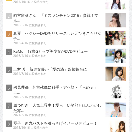
2014/10/16 に投稿された
雨宮留菜さん 「ミスヤンチャン2016」参戦！マ
ル...
2016/5/16 に投稿された
真琴 セクシーDVDをリリースした元ひきこもり女
子...
2013/4/16 に投稿された
RaMu 18歳Gカップ美少女がDVDデビュー
2016/4/16 に投稿された
土村 芳 新進女優が「愛の渦」監督舞台に
2014/7/16 に投稿された
稀見理都 乳首残像に触手・アヘ顔・「らめぇ」……
エ...
2018/3/16 に投稿された
原つむぎ 人気上昇中！愛らしい笑顔とほんわかし
た雰...
2021/3/16 に投稿された
琴子 迫力バストを引っさげイメージデビュー！
2015/10/16 に投稿された