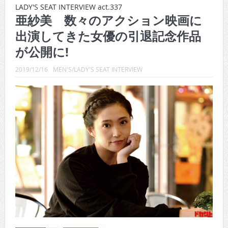
CINEMA×STYLE 289号
LADY'S SEAT INTERVIEW act.337
亜紗美 数々のアクション映画に
CINEMA×STYLE 288号
出演してきた女優の引退記念作品
CINEMA×STYLE 287号
が公開に!
CINEMA×STYLE 286号
2019/12/16
MEN'S/LADY'S SEAT INTERVIEW
CINEMA×STYLE 285号
CINEMA×STYLE 294号