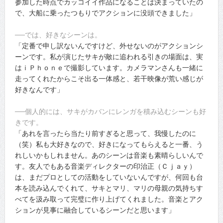
参加した時点でカッコイイ作品になることは決まっていたの
で、大船に乗ったつもりでアクションに没頭できました」
──では、好きなシーンは。
「定番で申し訳ないんですけど、外せないのがアクションシ
ーンです。私が演じたサキが敵に追われる引きの場面は、実
はｉＰｈｏｎｅで撮影しています。カメラマンさんも一緒に
走ってくれたからこそ出る一体感と、若干映像が荒い感じが
好きなんです」
──個人的には、サキがカバンにレンガを積み込むシーンも好
きです。
「あれを言ったら当たり前すぎると思って、我慢したのに
（笑）私も大好きなので、好きになってもらえると一番、う
れしいかもしれません。あのシーンは音楽も素晴らしいんで
す。友人でもある音楽ディレクターの印治正（Ｃｊａｙ）
は、まだプロとしての活動をしていないんですが、何回も台
本を読み込んでくれて、サキとマリ、マリの母親の気持ちす
べてを汲み取って完璧に作り上げてくれました。音楽とアク
ションが見事に融合しているシーンだと思います」