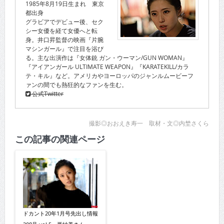
1985年8月19日生まれ 東京
都出身
グラビアでデビュー後、セク
シー女優を経て女優へと転
身。井口昇監督の映画『片腕
マシンガール』で注目を浴び
る。主な出演作は『女体銃 ガン・ウーマン/GUN WOMAN』
『アイアンガール ULTIMATE WEAPON』『KARATEKILL/カラ
テ・キル』など。アメリカやヨーロッパのジャンルムービーフ
ァンの間でも熱狂的なファンを生む。
公式Twitter
撮影◎おおえき寿一 取材・文◎内埜さくら
この記事の関連ページ
ドカント20年1月号先出し情報