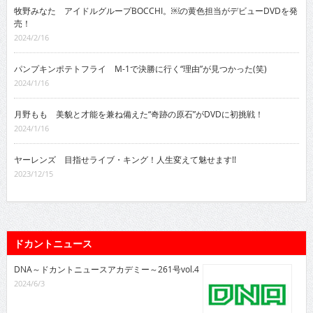
牧野みなた アイドルグループBOCCHI。￼の黄色担当がデビューDVDを発
売！
2024/2/16
パンプキンポテトフライ M-1で決勝に行く“理由”が見つかった(笑)
2024/1/16
月野もも 美貌と才能を兼ね備えた“奇跡の原石”がDVDに初挑戦！
2024/1/16
ヤーレンズ 目指せライブ・キング！人生変えて魅せます!!
2023/12/15
ドカントニュース
DNA～ドカントニュースアカデミー～261号vol.4
2024/6/3