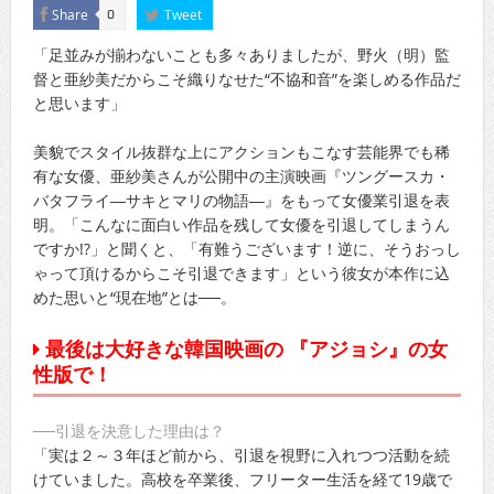
Share
Tweet
0
「足並みが揃わないことも多々ありましたが、野火（明）監
督と亜紗美だからこそ織りなせた“不協和音”を楽しめる作品だ
と思います」
美貌でスタイル抜群な上にアクションもこなす芸能界でも稀
有な女優、亜紗美さんが公開中の主演映画『ツングースカ・
バタフライ―サキとマリの物語―』をもって女優業引退を表
明。「こんなに面白い作品を残して女優を引退してしまうん
ですか!?」と聞くと、「有難うございます！逆に、そうおっし
ゃって頂けるからこそ引退できます」という彼女が本作に込
めた思いと“現在地”とは──。
最後は大好きな韓国映画の 『アジョシ』の女
性版で！
──引退を決意した理由は？
「実は２～３年ほど前から、引退を視野に入れつつ活動を続
けていました。高校を卒業後、フリーター生活を経て19歳で