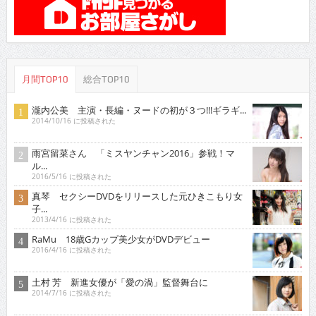
月間TOP10
総合TOP10
瀧内公美 主演・長編・ヌードの初が３つ!!!ギラギ...
2014/10/16 に投稿された
雨宮留菜さん 「ミスヤンチャン2016」参戦！マ
ル...
2016/5/16 に投稿された
真琴 セクシーDVDをリリースした元ひきこもり女
子...
2013/4/16 に投稿された
RaMu 18歳Gカップ美少女がDVDデビュー
2016/4/16 に投稿された
土村 芳 新進女優が「愛の渦」監督舞台に
2014/7/16 に投稿された