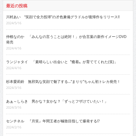
最近の投稿
川村あい “笑顔で全力投球”の才色兼備グラドルが復帰作をリリース!!
2024/5/16
仲根なのか 「みんなの言うことは絶対！」が合言葉の新作イメージDVD
発売
2024/4/16
ランジャタイ 「素晴らしい出会いと〝癒着〟が育ててくれた(笑)」
2024/4/16
杉本愛莉鈴 無邪気な笑顔で魅了する…“まりり”ちゃん初トレカ発売！
2024/3/16
あぁ～しらき 男かな？女かな？「ずっとフザけていたい！」
2024/3/16
センチネル 『月笑』年間王者が極致目指して爆発する!?
2024/2/16