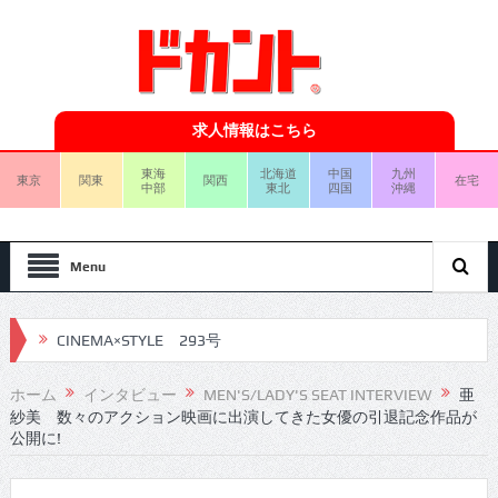
求人情報はこちら
東海
北海道
中国
九州
東京
関東
関西
在宅
中部
東北
四国
沖縄
Menu
CINEMA×STYLE 293号
CINEMA×STYLE 292号
ホーム
インタビュー
MEN'S/LADY'S SEAT INTERVIEW
亜
紗美 数々のアクション映画に出演してきた女優の引退記念作品が
CINEMA×STYLE 291号
公開に!
CINEMA×STYLE 290号