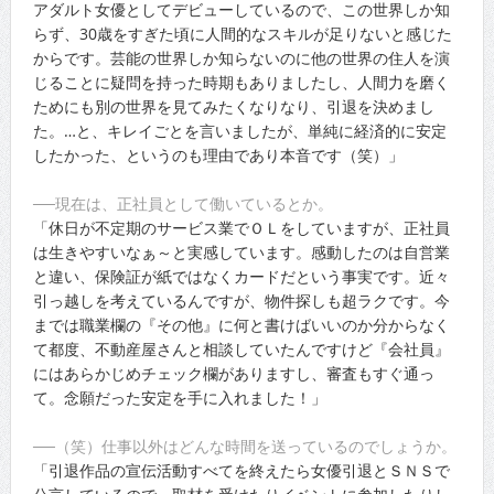
アダルト女優としてデビューしているので、この世界しか知
らず、30歳をすぎた頃に人間的なスキルが足りないと感じた
からです。芸能の世界しか知らないのに他の世界の住人を演
じることに疑問を持った時期もありましたし、人間力を磨く
ためにも別の世界を見てみたくなりなり、引退を決めまし
た。…と、キレイごとを言いましたが、単純に経済的に安定
したかった、というのも理由であり本音です（笑）」
──現在は、正社員として働いているとか。
「休日が不定期のサービス業でＯＬをしていますが、正社員
は生きやすいなぁ～と実感しています。感動したのは自営業
と違い、保険証が紙ではなくカードだという事実です。近々
引っ越しを考えているんですが、物件探しも超ラクです。今
までは職業欄の『その他』に何と書けばいいのか分からなく
て都度、不動産屋さんと相談していたんですけど『会社員』
にはあらかじめチェック欄がありますし、審査もすぐ通っ
て。念願だった安定を手に入れました！」
──（笑）仕事以外はどんな時間を送っているのでしょうか。
「引退作品の宣伝活動すべてを終えたら女優引退とＳＮＳで