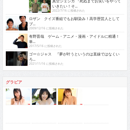
真空ジェシカ 『死ぬまでお笑いをやっていきたい！そ...
2022/7/16 に投稿された
ロザン クイズ番組でもお馴染み！高学歴芸人として
ブ...
2009/12/16 に投稿された
有野晋哉 ゲーム・アニメ・漫画・アイドルに精通！
単...
2017/5/16 に投稿された
ゴー☆ジャス 『夢が叶うというのは直線ではなくい
ろ...
2021/11/16 に投稿された
グラビア