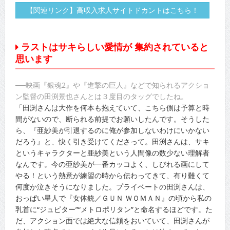
【関連リンク】高収入求人サイトドカントはこちら！
ラストはサキらしい愛情が 集約されていると
思います
──映画『銀魂2』や『進撃の巨人』などで知られるアクショ
ン監督の田渕景也さんとは３度目のタッグでしたね。
「田渕さんは大作を何本も抱えていて、こちら側は予算と時
間がないので、断られる前提でお願いしたんです。そうした
ら、『亜紗美が引退するのに俺が参加しないわけにいかない
だろう』と、快く引き受けてくださって。田渕さんは、サキ
というキャラクターと亜紗美という人間像の数少ない理解者
なんです。今の亜紗美が一番カッコよく、しびれる画にして
やる！という熱意が練習の時から伝わってきて、有り難くて
何度か泣きそうになりました。プライベートの田渕さんは、
おっぱい星人で『女体銃／ＧＵＮ ＷＯＭＡＮ』の頃から私の
乳首に“ジュピター”“メトロポリタン”と命名するほどです。た
だ、アクション面では絶大な信頼をおいていて、田渕さんが