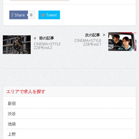
Share
Tweet
0
次の記事
前の記事
CINEMA×STYLE
CINEMA×STYLE
228号vol.1
228号vol.2
エリアで求人を探す
新宿
渋谷
池袋
上野