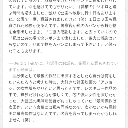
公言しているので、取材を受けたりイベントに参加したりし
ています。命を懸けてでも守りたい、（愛猫の）ソボロと遊
ぶ時間も増えました。独りで公園へ散歩に行く日もあります
ね。公園で一度、職質されましたけど（笑）１日に３回も職
質された経験があるんです。警察官が私のカバンから持ち物
を全部出したまま、『ご協力感謝します』と去っていくので
『私は公共の場でタンポンまで出しました。協力に感謝はい
らないので、せめて物をカバンにしまって下さい！』と怒っ
たこともあります」
──あはは！確かに。引退作のお話も。企画と立案もされてい
ますが経緯は。
「亜紗美として最後の作品に出演するとしたら自分は何をし
たいんだろうと考えた時に、大好きな韓国映画の『アジョ
シ』の女性版をやりたいと思ったんです。レスキュー作品の
中で、孤独だけれど心が優しくて、芯の強い女性を演じたか
った。大巨匠の黒澤明監督がおっしゃっていた『最高傑作は
次回作』という言葉には私も同感なので、次がないから亜紗
美に最高傑作はないんです。名言を言ってしまったかもしれ
ません（笑）」