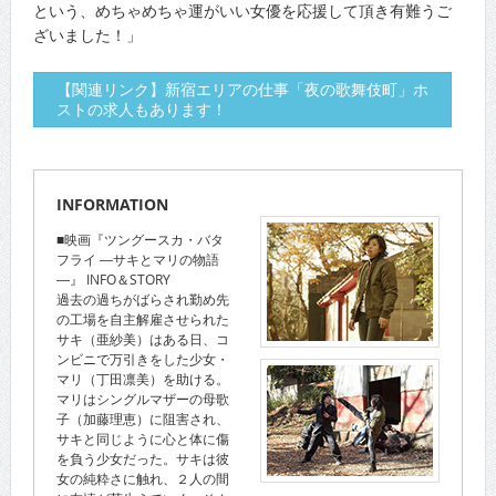
という、めちゃめちゃ運がいい女優を応援して頂き有難うご
ざいました！」
【関連リンク】新宿エリアの仕事「夜の歌舞伎町」ホ
ストの求人もあります！
INFORMATION
■映画『ツングースカ・バタ
フライ ―サキとマリの物語
―』 INFO＆STORY
過去の過ちがばらされ勤め先
の工場を自主解雇させられた
サキ（亜紗美）はある日、コ
ンビニで万引きをした少女・
マリ（丁田凛美）を助ける。
マリはシングルマザーの母歌
子（加藤理恵）に阻害され、
サキと同じように心と体に傷
を負う少女だった。サキは彼
女の純粋さに触れ、２人の間