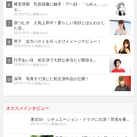
稀見理都 乳首残像に触手・アヘ顔・「らめぇ」……
エ...
2018/3/16 に投稿された
原つむぎ 人気上昇中！愛らしい笑顔とほんわかし
た雰...
2021/3/16 に投稿された
琴子 迫力バストを引っさげイメージデビュー！
2015/10/16 に投稿された
行平あい佳 初主演で大胆な体当たり艶技を…
2018/9/15 に投稿された
深琴 等身大で演じた初主演作品が公開！
2017/11/16 に投稿された
オススメインタビュー
東京03 シチュエーション・ドラマに出演！苦境を乗...
2017/11/16 に投稿された