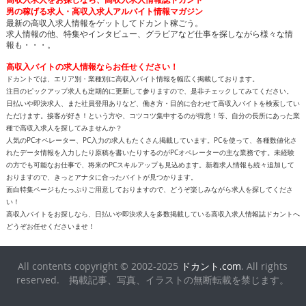
男の稼げる求人・高収入求人アルバイト情報マガジン
最新の高収入求人情報をゲットしてドカント稼ごう。
求人情報の他、特集やインタビュー、グラビアなど仕事を探しながら様々な情
報も・・・。
高収入バイトの求人情報ならお任せください！
ドカントでは、エリア別・業種別に高収入バイト情報を幅広く掲載しております。
注目のピックアップ求人も定期的に更新して参りますので、是非チェックしてみてください。
日払いや即決求人、また社員登用ありなど、働き方・目的に合わせて高収入バイトを検索してい
ただけます。接客が好き！という方や、コツコツ集中するのが得意！等、自分の長所にあった業
種で高収入求人を探してみませんか？
人気のPCオペレーター、PC入力の求人もたくさん掲載しています。PCを使って、各種数値化さ
れたデータ情報を入力したり原稿を書いたりするのがPCオペレーターの主な業務です。未経験
の方でも可能なお仕事で、将来のPCスキルアップも見込めます。新着求人情報も続々追加して
おりますので、きっとアナタに合ったバイトが見つかります。
面白特集ページもたっぷりご用意しておりますので、どうぞ楽しみながら求人を探してくださ
い！
高収入バイトをお探しなら、日払いや即決求人を多数掲載している高収入求人情報誌ドカントへ
どうぞお任せくださいませ！
All contents copyright © 2002-2025
ドカント.com
. All rights
reserved. 掲載記事、写真、イラストの無断転載を禁じます。