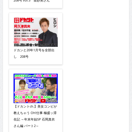
208号 vol.5 亜紗美さん
ドカンと20年1月号を全部出
し 208号
【ドカントch.】美女コンビが
教えちゃう Oh!仕事 極盛ッ滞
在記 ～年末年始SP 石岡真衣
さん編 パート2～