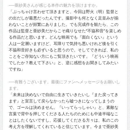
──亜紗美さんが感じる本作の魅力を頂けますか。
「ぶっちゃけ言わせて頂きますと、今回は野火（明）監督と
の出だしが最悪だったんです。撮影中も何となく足並みが揃
わないことが頻繁にありました。でも完成作を観たら、この
作品は監督と亜紗美だからこそ織りなせた“不協和音”を楽しめ
る作品だと思います。どんな映画でも『面白くない』という
人は一定層いますけど、耳障りで気持ち悪いけれど後を引く
不協和音好きも必ずいると思うので。そしてできれば、私の
ことをご存知ない方にもご覧頂きたいです。『どういう映画
でしたか？教えて下さい』と、逆に感想をお聞きしてみたい
ですね」
──有難うございます。最後にファンへメッセージをお願いし
ます。
「未来は決めないで自由に生きていきたいし『また戻ってき
ます』と宣言して戻らなかったら嘘つきになってしまうの
で、ゴールは決めません。『いってらっしゃい』と、素敵な
言葉で背中を押してくださる人たちのためにも中途半端なこ
とはしたくないですし、応援してくださる方々は、私のこの
考え方を理解してくれていると信じています。今まで亜紗美