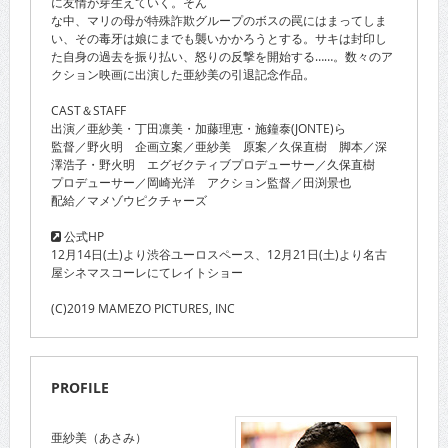
に友情が芽生えていく。そん
な中、マリの母が特殊詐欺グループのボスの罠にはまってしま
い、その毒牙は娘にまでも襲いかかろうとする。サキは封印し
た自身の過去を振り払い、怒りの反撃を開始する……。数々のア
クション映画に出演した亜紗美の引退記念作品。
CAST＆STAFF
出演／亜紗美・丁田凛美・加藤理恵・施鐘泰(JONTE)ら
監督／野火明 企画立案／亜紗美 原案／久保直樹 脚本／深
澤浩子・野火明 エグゼクティブプロデューサー／久保直樹
プロデューサー／岡崎光洋 アクション監督／田渕景也
配給／マメゾウピクチャーズ
公式HP
12月14日(土)より渋谷ユーロスペース、12月21日(土)より名古
屋シネマスコーレにてレイトショー
(C)2019 MAMEZO PICTURES, INC
PROFILE
亜紗美（あさみ）