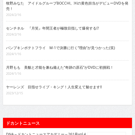
牧野みなた アイドルグループBOCCHI。￼の黄色担当がデビューDVDを発
売！
2024/2/16
センチネル 『月笑』年間王者が極致目指して爆発する!?
2024/2/16
パンプキンポテトフライ M-1で決勝に行く“理由”が見つかった(笑)
2024/1/16
月野もも 美貌と才能を兼ね備えた“奇跡の原石”がDVDに初挑戦！
2024/1/16
ヤーレンズ 目指せライブ・キング！人生変えて魅せます!!
2023/12/15
ドカントニュース
DNA～ドカントニュースアカデミー～261号vol.4