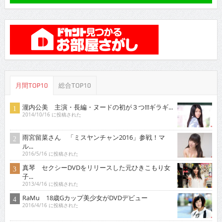
月間TOP10
総合TOP10
瀧内公美 主演・長編・ヌードの初が３つ!!!ギラギ...
2014/10/16 に投稿された
雨宮留菜さん 「ミスヤンチャン2016」参戦！マ
ル...
2016/5/16 に投稿された
真琴 セクシーDVDをリリースした元ひきこもり女
子...
2013/4/16 に投稿された
RaMu 18歳Gカップ美少女がDVDデビュー
2016/4/16 に投稿された