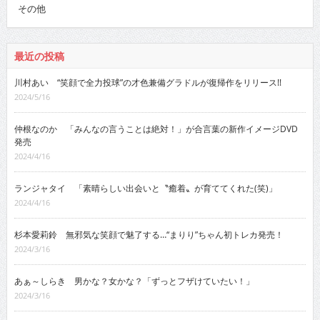
その他
最近の投稿
川村あい “笑顔で全力投球”の才色兼備グラドルが復帰作をリリース!!
2024/5/16
仲根なのか 「みんなの言うことは絶対！」が合言葉の新作イメージDVD
発売
2024/4/16
ランジャタイ 「素晴らしい出会いと〝癒着〟が育ててくれた(笑)」
2024/4/16
杉本愛莉鈴 無邪気な笑顔で魅了する…“まりり”ちゃん初トレカ発売！
2024/3/16
あぁ～しらき 男かな？女かな？「ずっとフザけていたい！」
2024/3/16