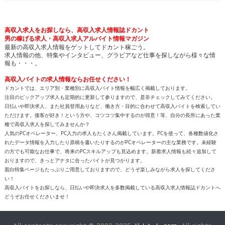
高収入求人をお探しなら、高収入求人情報誌ドカント
男の稼げる求人・高収入求人アルバイト情報マガジン
最新の高収入求人情報をゲットしてドカント稼ごう。
求人情報の他、特集やインタビュー、グラビアなど仕事を探しながら様々な情
報も・・・。
高収入バイトの求人情報ならお任せください！
ドカントでは、エリア別・業種別に高収入バイト情報を幅広く掲載しております。
注目のピックアップ求人も定期的に更新して参りますので、是非チェックしてみてください。
日払いや即決求人、また社員登用ありなど、働き方・目的に合わせて高収入バイトを検索してい
ただけます。接客が好き！という方や、コツコツ集中するのが得意！等、自分の長所にあった業
種で高収入求人を探してみませんか？
人気のPCオペレーター、PC入力の求人もたくさん掲載しています。PCを使って、各種数値化さ
れたデータ情報を入力したり原稿を書いたりするのがPCオペレーターの主な業務です。未経験
の方でも可能なお仕事で、将来のPCスキルアップも見込めます。新着求人情報も続々追加して
おりますので、きっとアナタに合ったバイトが見つかります。
面白特集ページもたっぷりご用意しておりますので、どうぞ楽しみながら求人を探してくださ
い！
高収入バイトをお探しなら、日払いや即決求人を多数掲載している高収入求人情報誌ドカントへ
どうぞお任せくださいませ！