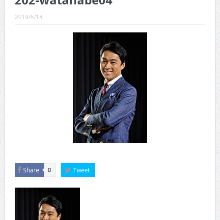
202-watanabe04
CINEMA×STYLE 289号
2019/6/14
CINEMA×STYLE 288号
CINEMA×STYLE 287号
CINEMA×STYLE 286号
CINEMA×STYLE 285号
CINEMA×STYLE 294号
Share
Tweet
0