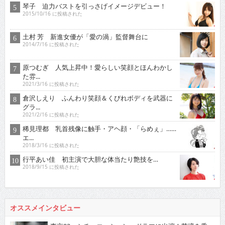
琴子 迫力バストを引っさげイメージデビュー！
2015/10/16 に投稿された
土村 芳 新進女優が「愛の渦」監督舞台に
2014/7/16 に投稿された
原つむぎ 人気上昇中！愛らしい笑顔とほんわかし
た雰...
2021/3/16 に投稿された
倉沢しえり ふんわり笑顔＆くびれボディを武器に
グラ...
2021/2/16 に投稿された
稀見理都 乳首残像に触手・アヘ顔・「らめぇ」……
エ...
2018/3/16 に投稿された
行平あい佳 初主演で大胆な体当たり艶技を…
2018/9/15 に投稿された
オススメインタビュー