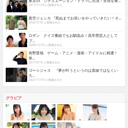
東京03 シチュエーション・ドラマに出演！苦境を乗...
2017/11/16 に投稿された
真空ジェシカ 『死ぬまでお笑いをやっていきたい！そ...
2022/7/16 に投稿された
ロザン クイズ番組でもお馴染み！高学歴芸人として
ブ...
2009/12/16 に投稿された
有野晋哉 ゲーム・アニメ・漫画・アイドルに精通！
単...
2017/5/16 に投稿された
ゴー☆ジャス 『夢が叶うというのは直線ではなくい
ろ...
2021/11/16 に投稿された
グラビア