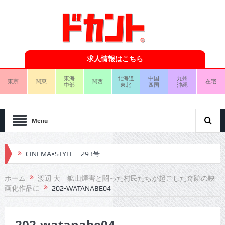
求人情報はこちら
東海
北海道
中国
九州
東京
関東
関西
在宅
中部
東北
四国
沖縄
Menu
CINEMA×STYLE 293号
CINEMA×STYLE 292号
ホーム
渡辺 大 鉱山煙害と闘った村民たちが起こした奇跡の映
画化作品に
202-WATANABE04
CINEMA×STYLE 291号
CINEMA×STYLE 290号