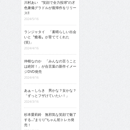
川村あい “笑顔で全力投球”の才
色兼備グラドルが復帰作をリリー
ス!!
2024/5/16
ランジャタイ 「素晴らしい出会
いと〝癒着〟が育ててくれた
(笑)」
2024/4/16
仲根なのか 「みんなの言うこと
は絶対！」が合言葉の新作イメー
ジDVD発売
2024/4/16
あぁ～しらき 男かな？女かな？
「ずっとフザけていたい！」
2024/3/16
杉本愛莉鈴 無邪気な笑顔で魅了
する…“まりり”ちゃん初トレカ発
売！