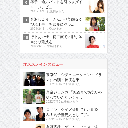
琴子 迫力バストを引っさげイ
メージデビュー！
2015/10/16 に投稿された
倉沢しえり ふんわり笑顔＆く
びれボディを武器にグラ...
2021/2/16 に投稿された
行平あい佳 初主演で大胆な体
当たり艶技を…
2018/9/15 に投稿された
オススメインタビュー
東京03 シチュエーション・ドラ
マに出演！苦境を乗...
2017/11/16 に投稿された
真空ジェシカ 『死ぬまでお笑いを
やっていきたい！そ...
2022/7/16 に投稿された
ロザン クイズ番組でもお馴染
み！高学歴芸人としてブ...
2009/12/16 に投稿された
有野晋哉 ゲーム・アニメ・漫