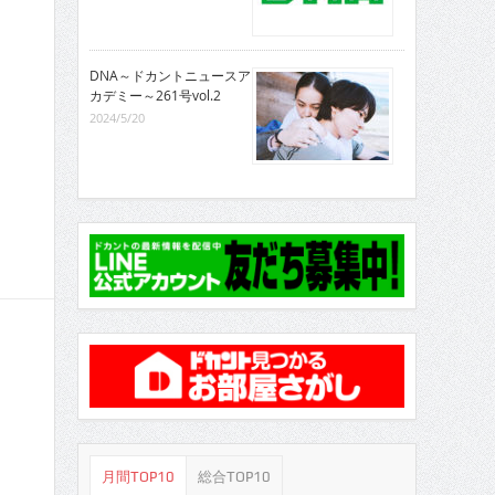
DNA～ドカントニュースア
カデミー～261号vol.2
2024/5/20
月間TOP10
総合TOP10