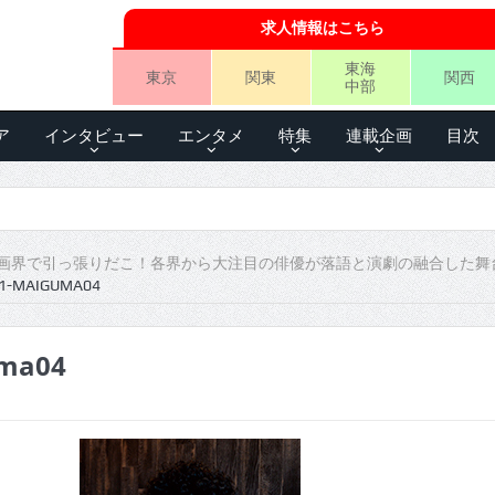
求人情報はこちら
東海
東京
関東
関西
中部
ア
インタビュー
エンタメ
特集
連載企画
目次
画界で引っ張りだこ！各界から大注目の俳優が落語と演劇の融合した舞
1-MAIGUMA04
uma04