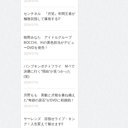
2024/3/16
センチネル 『月笑』年間王者が
極致目指して爆発する!?
2024/2/16
牧野みなた アイドルグループ
BOCCHI。￼の黄色担当がデビュ
ーDVDを発売！
2024/2/16
パンプキンポテトフライ M-1で
決勝に行く“理由”が見つかった
(笑)
2024/1/16
月野もも 美貌と才能を兼ね備え
た“奇跡の原石”がDVDに初挑戦！
2024/1/16
ヤーレンズ 目指せライブ・キン
グ！人生変えて魅せます!!