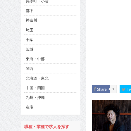
錦糸町・小岩
CINEMA×STYLE 286号
都下
CINEMA×STYLE 285号
神奈川
CINEMA×STYLE 294号
埼玉
千葉
茨城
東海・中部
関西
北海道・東北
中国・四国
Share
Tw
0
九州・沖縄
在宅
職種・業種で求人を探す