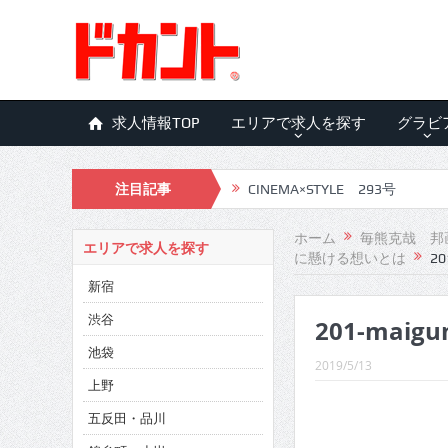
求人情報TOP
エリアで求人を探す
グラビ
注目記事
CINEMA×STYLE 293号
CINEMA×STYLE 292号
ホーム
毎熊克哉 邦
エリアで求人を探す
に懸ける想いとは
20
CINEMA×STYLE 291号
新宿
CINEMA×STYLE 290号
渋谷
201-maig
CINEMA×STYLE 289号
池袋
2019/5/13
CINEMA×STYLE 288号
上野
五反田・品川
CINEMA×STYLE 287号