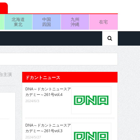
北海道
中国
九州
在宅
東北
四国
沖縄
台主演
ドカントニュース
DNA～ドカントニュースア
カデミー～261号vol.4
2024/6/3
DNA～ドカントニュースア
カデミー～261号vol.3
2024/5/27