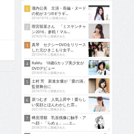
瀧内公美 主演・長編・ヌード
の初が３つ!!!ギラギ...
2014/10/16 に投稿された
雨宮留菜さん 「ミスヤンチャ
ン2016」参戦！マル...
2016/5/16 に投稿された
真琴 セクシーDVDをリリース
した元ひきこもり女子...
2013/4/16 に投稿された
RaMu 18歳Gカップ美少女が
DVDデビュー
2016/4/16 に投稿された
土村 芳 新進女優が「愛の渦」
監督舞台に
2014/7/16 に投稿された
原つむぎ 人気上昇中！愛らし
い笑顔とほんわかした雰...
2021/3/16 に投稿された
稀見理都 乳首残像に触手・ア
ヘ顔・「らめぇ」……エ...
2018/3/16 に投稿された