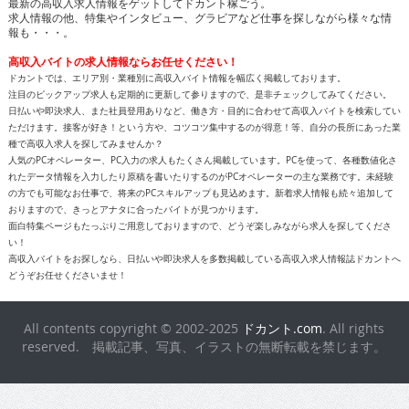
高収入バイトの求人情報ならお任せください！
ドカントでは、エリア別・業種別に高収入バイト情報を幅広く掲載しております。
注目のピックアップ求人も定期的に更新して参りますので、是非チェックしてみてください。
日払いや即決求人、また社員登用ありなど、働き方・目的に合わせて高収入バイトを検索してい
ただけます。接客が好き！という方や、コツコツ集中するのが得意！等、自分の長所にあった業
種で高収入求人を探してみませんか？
人気のPCオペレーター、PC入力の求人もたくさん掲載しています。PCを使って、各種数値化さ
れたデータ情報を入力したり原稿を書いたりするのがPCオペレーターの主な業務です。未経験
の方でも可能なお仕事で、将来のPCスキルアップも見込めます。新着求人情報も続々追加して
おりますので、きっとアナタに合ったバイトが見つかります。
面白特集ページもたっぷりご用意しておりますので、どうぞ楽しみながら求人を探してくださ
い！
高収入バイトをお探しなら、日払いや即決求人を多数掲載している高収入求人情報誌ドカントへ
どうぞお任せくださいませ！
All contents copyright © 2002-2025
ドカント.com
. All rights
reserved. 掲載記事、写真、イラストの無断転載を禁じます。