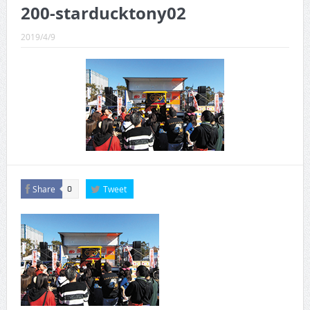
CINEMA×STYLE 289号
200-starducktony02
CINEMA×STYLE 288号
2019/4/9
CINEMA×STYLE 287号
CINEMA×STYLE 286号
CINEMA×STYLE 285号
CINEMA×STYLE 294号
Share
Tweet
0