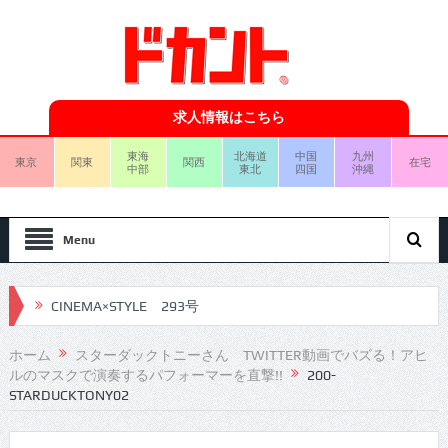
求人情報はこちら
東海
北海道
中国
九州
東京
関東
関西
在宅
中部
東北
四国
沖縄
Menu
CINEMA×STYLE 293号
CINEMA×STYLE 292号
ホーム
スターダックトニーさん TWITTER動画でバズる！アヒ
ルのマスクで演奏するパフォーマーを直撃!!
200-
CINEMA×STYLE 291号
STARDUCKTONY02
CINEMA×STYLE 290号