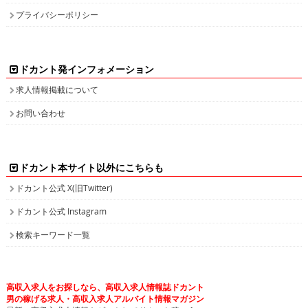
ドカント発インフォメーション
求人情報掲載について
お問い合わせ
ドカント本サイト以外にこちらも
ドカント公式 X(旧Twitter)
ドカント公式 Instagram
検索キーワード一覧
高収入求人をお探しなら、高収入求人情報誌ドカント
男の稼げる求人・高収入求人アルバイト情報マガジン
最新の高収入求人情報をゲットしてドカント稼ごう。
求人情報の他、特集やインタビュー、グラビアなど仕事を探しながら様々な情
報も・・・。