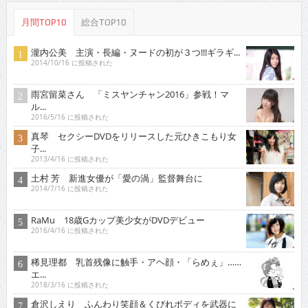
月間TOP10
総合TOP10
瀧内公美 主演・長編・ヌードの初が３つ!!!ギラギ...
2014/10/16 に投稿された
雨宮留菜さん 「ミスヤンチャン2016」参戦！マ
ル...
2016/5/16 に投稿された
真琴 セクシーDVDをリリースした元ひきこもり女
子...
2013/4/16 に投稿された
土村 芳 新進女優が「愛の渦」監督舞台に
2014/7/16 に投稿された
RaMu 18歳Gカップ美少女がDVDデビュー
2016/4/16 に投稿された
稀見理都 乳首残像に触手・アヘ顔・「らめぇ」……
エ...
2018/3/16 に投稿された
倉沢しえり ふんわり笑顔＆くびれボディを武器に