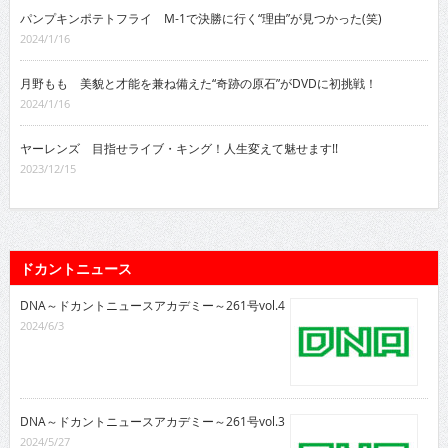
パンプキンポテトフライ M-1で決勝に行く“理由”が見つかった(笑)
2024/1/16
月野もも 美貌と才能を兼ね備えた“奇跡の原石”がDVDに初挑戦！
2024/1/16
ヤーレンズ 目指せライブ・キング！人生変えて魅せます!!
2023/12/15
ドカントニュース
DNA～ドカントニュースアカデミー～261号vol.4
2024/6/3
DNA～ドカントニュースアカデミー～261号vol.3
2024/5/27