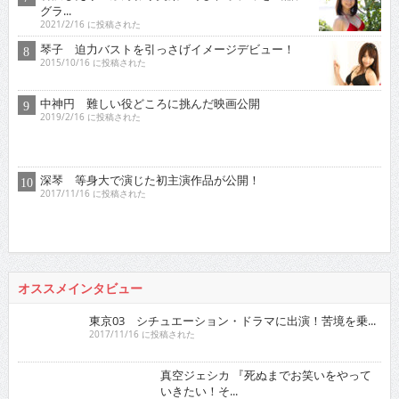
グラ...
2021/2/16 に投稿された
琴子 迫力バストを引っさげイメージデビュー！
2015/10/16 に投稿された
中神円 難しい役どころに挑んだ映画公開
2019/2/16 に投稿された
深琴 等身大で演じた初主演作品が公開！
2017/11/16 に投稿された
オススメインタビュー
東京03 シチュエーション・ドラマに出演！苦境を乗...
2017/11/16 に投稿された
真空ジェシカ 『死ぬまでお笑いをやっていきたい！そ...
2022/7/16 に投稿された
ロザン クイズ番組でもお馴染み！高学歴芸人として