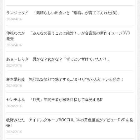
ランジャタイ 「素晴らしい出会いと〝癒着〟が育ててくれた(笑)」
2024/4/16
仲根なのか 「みんなの言うことは絶対！」が合言葉の新作イメージDVD
発売
2024/4/16
あぁ～しらき 男かな？女かな？「ずっとフザけていたい！」
2024/3/16
杉本愛莉鈴 無邪気な笑顔で魅了する…“まりり”ちゃん初トレカ発売！
2024/3/16
センチネル 『月笑』年間王者が極致目指して爆発する!?
2024/2/16
牧野みなた アイドルグループBOCCHI。￼の黄色担当がデビューDVDを発
売！
2024/2/16