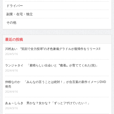
ドライバー
副業・在宅・独立
その他
最近の投稿
川村あい “笑顔で全力投球”の才色兼備グラドルが復帰作をリリース!!
2024/5/16
ランジャタイ 「素晴らしい出会いと〝癒着〟が育ててくれた(笑)」
2024/4/16
仲根なのか 「みんなの言うことは絶対！」が合言葉の新作イメージDVD
発売
2024/4/16
あぁ～しらき 男かな？女かな？「ずっとフザけていたい！」
2024/3/16