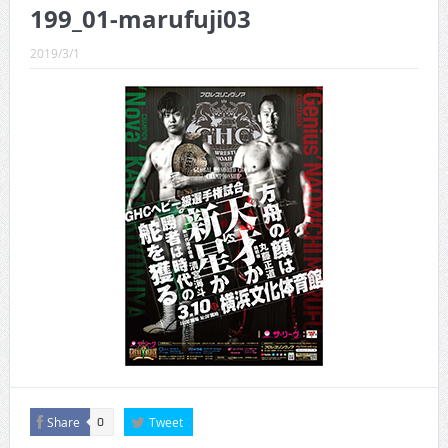
CINEMA×STYLE 289号
199_01-marufuji03
CINEMA×STYLE 288号
2019/3/1
CINEMA×STYLE 287号
CINEMA×STYLE 286号
CINEMA×STYLE 285号
CINEMA×STYLE 294号
Share
Tweet
0