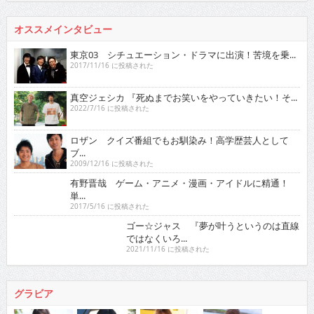
オススメインタビュー
東京03 シチュエーション・ドラマに出演！苦境を乗...
2017/11/16 に投稿された
真空ジェシカ 『死ぬまでお笑いをやっていきたい！そ...
2022/7/16 に投稿された
ロザン クイズ番組でもお馴染み！高学歴芸人として
ブ...
2009/12/16 に投稿された
有野晋哉 ゲーム・アニメ・漫画・アイドルに精通！
単...
2017/5/16 に投稿された
ゴー☆ジャス 『夢が叶うというのは直線ではなくい
ろ...
2021/11/16 に投稿された
グラビア