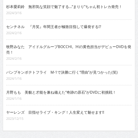
杉本愛莉鈴 無邪気な笑顔で魅了する…“まりり”ちゃん初トレカ発売！
2024/3/16
センチネル 『月笑』年間王者が極致目指して爆発する!?
2024/2/16
牧野みなた アイドルグループBOCCHI。￼の黄色担当がデビューDVDを発
売！
2024/2/16
パンプキンポテトフライ M-1で決勝に行く“理由”が見つかった(笑)
2024/1/16
月野もも 美貌と才能を兼ね備えた“奇跡の原石”がDVDに初挑戦！
2024/1/16
ヤーレンズ 目指せライブ・キング！人生変えて魅せます!!
2023/12/15