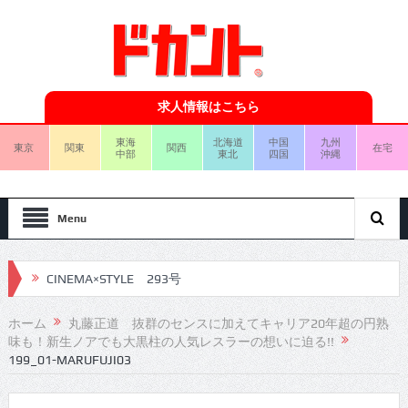
求人情報はこちら
東海
北海道
中国
九州
東京
関東
関西
在宅
中部
東北
四国
沖縄
Menu
CINEMA×STYLE 293号
CINEMA×STYLE 292号
ホーム
丸藤正道 抜群のセンスに加えてキャリア20年超の円熟
味も！新生ノアでも大黒柱の人気レスラーの想いに迫る!!
CINEMA×STYLE 291号
199_01-MARUFUJI03
CINEMA×STYLE 290号