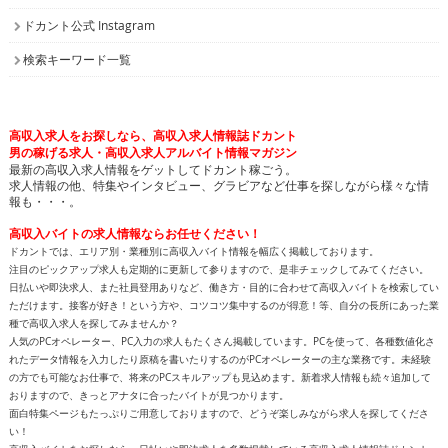
ドカント公式 Instagram
検索キーワード一覧
高収入求人をお探しなら、高収入求人情報誌ドカント
男の稼げる求人・高収入求人アルバイト情報マガジン
最新の高収入求人情報をゲットしてドカント稼ごう。
求人情報の他、特集やインタビュー、グラビアなど仕事を探しながら様々な情
報も・・・。
高収入バイトの求人情報ならお任せください！
ドカントでは、エリア別・業種別に高収入バイト情報を幅広く掲載しております。
注目のピックアップ求人も定期的に更新して参りますので、是非チェックしてみてください。
日払いや即決求人、また社員登用ありなど、働き方・目的に合わせて高収入バイトを検索してい
ただけます。接客が好き！という方や、コツコツ集中するのが得意！等、自分の長所にあった業
種で高収入求人を探してみませんか？
人気のPCオペレーター、PC入力の求人もたくさん掲載しています。PCを使って、各種数値化さ
れたデータ情報を入力したり原稿を書いたりするのがPCオペレーターの主な業務です。未経験
の方でも可能なお仕事で、将来のPCスキルアップも見込めます。新着求人情報も続々追加して
おりますので、きっとアナタに合ったバイトが見つかります。
面白特集ページもたっぷりご用意しておりますので、どうぞ楽しみながら求人を探してくださ
い！