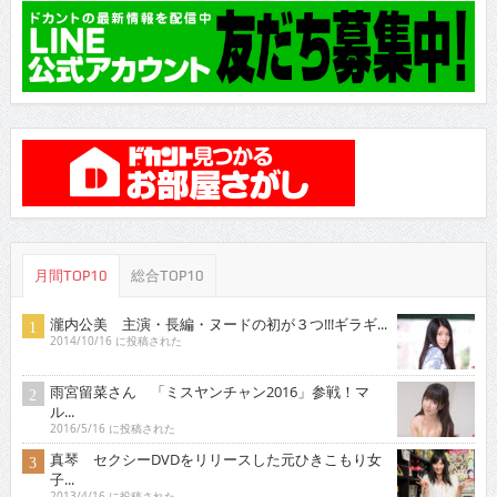
月間TOP10
総合TOP10
瀧内公美 主演・長編・ヌードの初が３つ!!!ギラギ...
2014/10/16 に投稿された
雨宮留菜さん 「ミスヤンチャン2016」参戦！マ
ル...
2016/5/16 に投稿された
真琴 セクシーDVDをリリースした元ひきこもり女
子...
2013/4/16 に投稿された