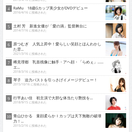
RaMu 18歳Gカップ美少女がDVDデビュー
2016/4/16 に投稿された
土村 芳 新進女優が「愛の渦」監督舞台に
2014/7/16 に投稿された
原つむぎ 人気上昇中！愛らしい笑顔とほんわかし
た雰...
2021/3/16 に投稿された
稀見理都 乳首残像に触手・アヘ顔・「らめぇ」……
エ...
2018/3/16 に投稿された
琴子 迫力バストを引っさげイメージデビュー！
2015/10/16 に投稿された
行平あい佳 初主演で大胆な体当たり艶技を…
2018/9/15 に投稿された
青山ひかる 童顔柔らかＩカップは天下無敵の破壊
力！...
2015/2/16 に投稿された