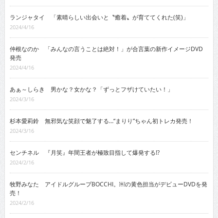
ランジャタイ 「素晴らしい出会いと〝癒着〟が育ててくれた(笑)」
2024/4/16
仲根なのか 「みんなの言うことは絶対！」が合言葉の新作イメージDVD
発売
2024/4/16
あぁ～しらき 男かな？女かな？「ずっとフザけていたい！」
2024/3/16
杉本愛莉鈴 無邪気な笑顔で魅了する…“まりり”ちゃん初トレカ発売！
2024/3/16
センチネル 『月笑』年間王者が極致目指して爆発する!?
2024/2/16
牧野みなた アイドルグループBOCCHI。￼の黄色担当がデビューDVDを発
売！
2024/2/16