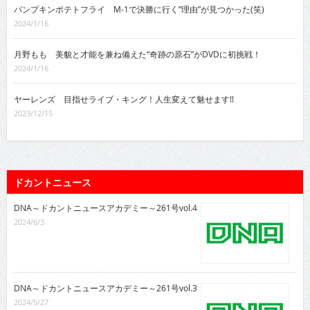
パンプキンポテトフライ M-1で決勝に行く“理由”が見つかった(笑)
2024/1/16
月野もも 美貌と才能を兼ね備えた“奇跡の原石”がDVDに初挑戦！
2024/1/16
ヤーレンズ 目指せライブ・キング！人生変えて魅せます!!
2023/12/15
ドカントニュース
DNA～ドカントニュースアカデミー～261号vol.4
2024/6/3
DNA～ドカントニュースアカデミー～261号vol.3
2024/5/27