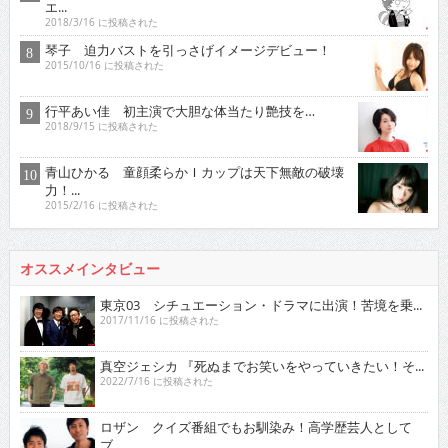
エ...
2018/3/16 に投稿された
琴子 迫力バストを引っさげイメージデビュー！
2015/10/16 に投稿された
行平あい佳 初主演で大胆な体当たり艶技を…
2018/9/15 に投稿された
青山ひかる 童顔柔らかＩカップは天下無敵の破壊
力！...
2015/2/16 に投稿された
オススメインタビュー
東京03 シチュエーション・ドラマに出演！苦境を乗...
2017/11/16 に投稿された
真空ジェシカ 『死ぬまでお笑いをやっていきたい！そ...
2022/7/16 に投稿された
ロザン クイズ番組でもお馴染み！高学歴芸人として
ブ...