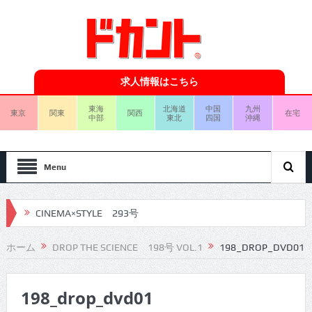
求人情報はこちら
東海
北海道
中国
九州
東京
関東
関西
在宅
中部
東北
四国
沖縄
Menu
CINEMA×STYLE 293号
CINEMA×STYLE 292号
ホーム
DROP THE SCIENCE 198号 VOL.1
198_DROP_DVD01
CINEMA×STYLE 291号
198_drop_dvd01
CINEMA×STYLE 290号