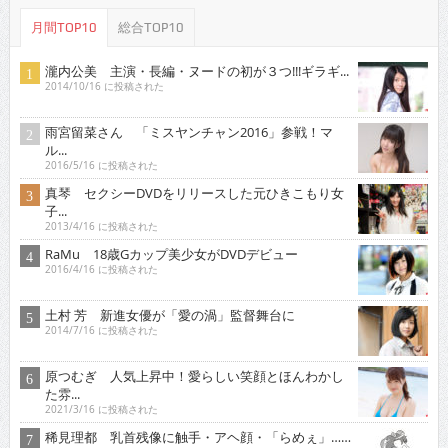
月間TOP10
総合TOP10
瀧内公美 主演・長編・ヌードの初が３つ!!!ギラギ...
2014/10/16 に投稿された
雨宮留菜さん 「ミスヤンチャン2016」参戦！マ
ル...
2016/5/16 に投稿された
真琴 セクシーDVDをリリースした元ひきこもり女
子...
2013/4/16 に投稿された
RaMu 18歳Gカップ美少女がDVDデビュー
2016/4/16 に投稿された
土村 芳 新進女優が「愛の渦」監督舞台に
2014/7/16 に投稿された
原つむぎ 人気上昇中！愛らしい笑顔とほんわかし
た雰...
2021/3/16 に投稿された
稀見理都 乳首残像に触手・アヘ顔・「らめぇ」……