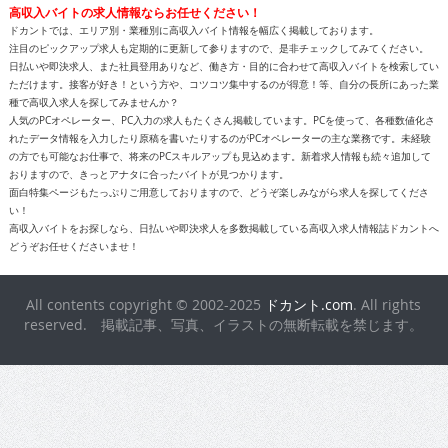
高収入バイトの求人情報ならお任せください！
ドカントでは、エリア別・業種別に高収入バイト情報を幅広く掲載しております。
注目のピックアップ求人も定期的に更新して参りますので、是非チェックしてみてください。
日払いや即決求人、また社員登用ありなど、働き方・目的に合わせて高収入バイトを検索してい
ただけます。接客が好き！という方や、コツコツ集中するのが得意！等、自分の長所にあった業
種で高収入求人を探してみませんか？
人気のPCオペレーター、PC入力の求人もたくさん掲載しています。PCを使って、各種数値化さ
れたデータ情報を入力したり原稿を書いたりするのがPCオペレーターの主な業務です。未経験
の方でも可能なお仕事で、将来のPCスキルアップも見込めます。新着求人情報も続々追加して
おりますので、きっとアナタに合ったバイトが見つかります。
面白特集ページもたっぷりご用意しておりますので、どうぞ楽しみながら求人を探してくださ
い！
高収入バイトをお探しなら、日払いや即決求人を多数掲載している高収入求人情報誌ドカントへ
どうぞお任せくださいませ！
All contents copyright © 2002-2025
ドカント.com
. All rights
reserved. 掲載記事、写真、イラストの無断転載を禁じます。