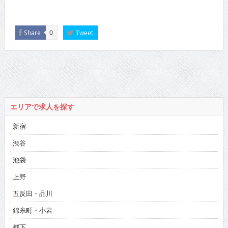
Share
Tweet
0
エリアで求人を探す
新宿
渋谷
池袋
上野
五反田・品川
錦糸町・小岩
都下