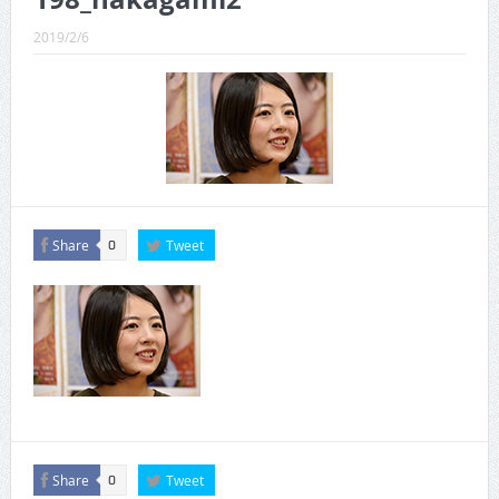
CINEMA×STYLE 289号
2019/2/6
CINEMA×STYLE 288号
CINEMA×STYLE 287号
CINEMA×STYLE 286号
CINEMA×STYLE 285号
CINEMA×STYLE 294号
Share
Tweet
0
Share
Tweet
0