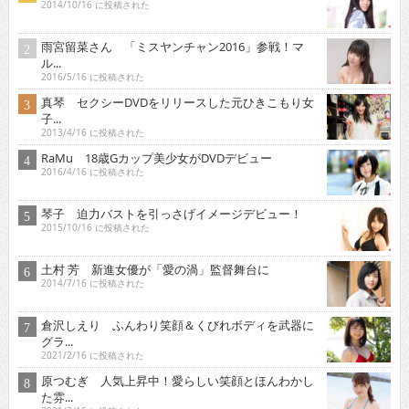
2014/10/16 に投稿された
雨宮留菜さん 「ミスヤンチャン2016」参戦！マ
ル...
2016/5/16 に投稿された
真琴 セクシーDVDをリリースした元ひきこもり女
子...
2013/4/16 に投稿された
RaMu 18歳Gカップ美少女がDVDデビュー
2016/4/16 に投稿された
琴子 迫力バストを引っさげイメージデビュー！
2015/10/16 に投稿された
土村 芳 新進女優が「愛の渦」監督舞台に
2014/7/16 に投稿された
倉沢しえり ふんわり笑顔＆くびれボディを武器に
グラ...
2021/2/16 に投稿された
原つむぎ 人気上昇中！愛らしい笑顔とほんわかし
た雰...