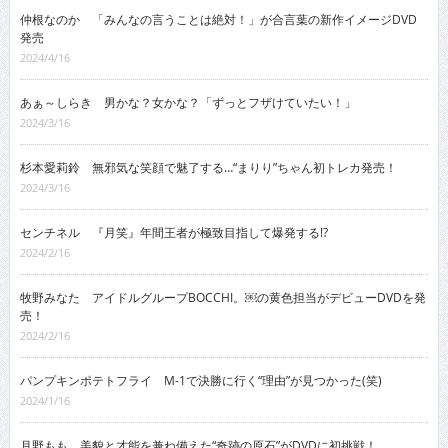
仲根なのか 「みんなの言うことは絶対！」が合言葉の新作イメージDVD
発売
2024/4/16
あぁ～しらき 男かな？女かな？「ずっとフザけていたい！」
2024/3/16
杉本愛莉鈴 無邪気な笑顔で魅了する…“まりり”ちゃん初トレカ発売！
2024/3/16
センチネル 『月笑』年間王者が極致目指して爆発する!?
2024/2/16
牧野みなた アイドルグループBOCCHI。￼の黄色担当がデビューDVDを発
売！
2024/2/16
パンプキンポテトフライ M-1で決勝に行く“理由”が見つかった(笑)
2024/1/16
月野もも 美貌と才能を兼ね備えた“奇跡の原石”がDVDに初挑戦！