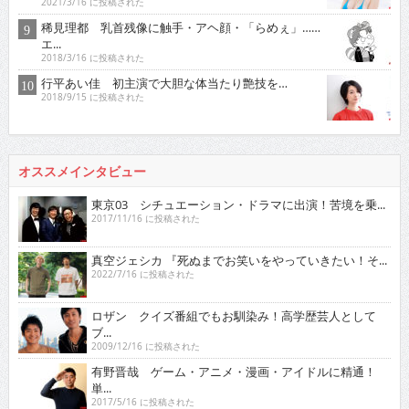
2021/3/16 に投稿された
稀見理都 乳首残像に触手・アヘ顔・「らめぇ」……
エ...
2018/3/16 に投稿された
行平あい佳 初主演で大胆な体当たり艶技を…
2018/9/15 に投稿された
オススメインタビュー
東京03 シチュエーション・ドラマに出演！苦境を乗...
2017/11/16 に投稿された
真空ジェシカ 『死ぬまでお笑いをやっていきたい！そ...
2022/7/16 に投稿された
ロザン クイズ番組でもお馴染み！高学歴芸人として
ブ...
2009/12/16 に投稿された
有野晋哉 ゲーム・アニメ・漫画・アイドルに精通！
単...
2017/5/16 に投稿された