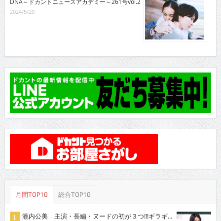
DNA～ドカントニュースアカデミー～261号vol.2
2024/5/20
月間TOP10
総合TOP10
瀧内公美 主演・長編・ヌードの初が３つ!!!ギラギ...