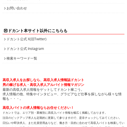
お問い合わせ
ドカント本サイト以外にこちらも
ドカント公式 X(旧Twitter)
ドカント公式 Instagram
検索キーワード一覧
高収入求人をお探しなら、高収入求人情報誌ドカント
男の稼げる求人・高収入求人アルバイト情報マガジン
最新の高収入求人情報をゲットしてドカント稼ごう。
求人情報の他、特集やインタビュー、グラビアなど仕事を探しながら様々な情
報も・・・。
高収入バイトの求人情報ならお任せください！
ドカントでは、エリア別・業種別に高収入バイト情報を幅広く掲載しております。
注目のピックアップ求人も定期的に更新して参りますので、是非チェックしてみてください。
日払いや即決求人、また社員登用ありなど、働き方・目的に合わせて高収入バイトを検索してい