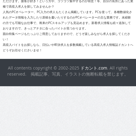
ただけます。接客が好き！という方や、コツコツ集中するのが得意！等、自分の長所にあった業
種で高収入求人を探してみませんか？
人気のPCオペレーター、PC入力の求人もたくさん掲載しています。PCを使って、各種数値化さ
れたデータ情報を入力したり原稿を書いたりするのがPCオペレーターの主な業務です。未経験
の方でも可能なお仕事で、将来のPCスキルアップも見込めます。新着求人情報も続々追加して
おりますので、きっとアナタに合ったバイトが見つかります。
面白特集ページもたっぷりご用意しておりますので、どうぞ楽しみながら求人を探してくださ
い！
高収入バイトをお探しなら、日払いや即決求人を多数掲載している高収入求人情報誌ドカントへ
どうぞお任せくださいませ！
All contents copyright © 2002-2025
ドカント.com
. All rights
reserved. 掲載記事、写真、イラストの無断転載を禁じます。