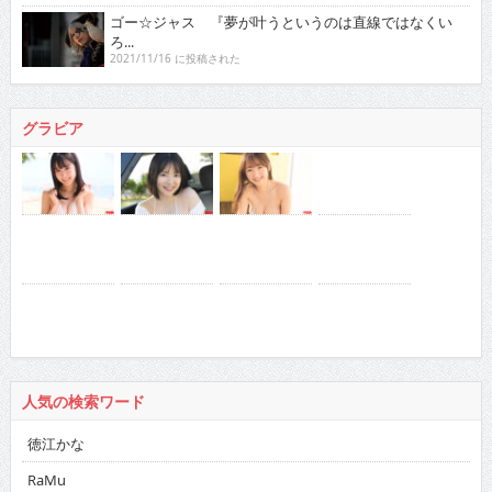
ゴー☆ジャス 『夢が叶うというのは直線ではなくい
ろ...
2021/11/16 に投稿された
グラビア
人気の検索ワード
徳江かな
RaMu