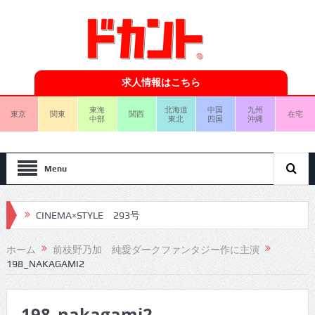
求人情報はこちら
東海
北海道
中国
九州
東京
関東
関西
在宅
中部
東北
四国
沖縄
Menu
CINEMA×STYLE 293号
CINEMA×STYLE 292号
ホーム
前枝野乃加 純愛ダークファンタジー作に主演
198_NAKAGAMI2
CINEMA×STYLE 291号
CINEMA×STYLE 290号
198_nakagami2