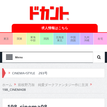
求人情報はこちら
東海
北海道
中国
九州
東京
関東
関西
在宅
中部
東北
四国
沖縄
Menu
CINEMA×STYLE 293号
CINEMA×STYLE 292号
ホーム
前枝野乃加 純愛ダークファンタジー作に主演
198_CINEMA08
CINEMA×STYLE 291号
CINEMA×STYLE 290号
198_cinema08