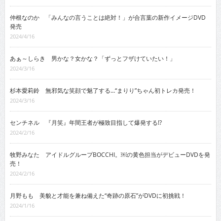
仲根なのか 「みんなの言うことは絶対！」が合言葉の新作イメージDVD
発売
2024/4/16
あぁ～しらき 男かな？女かな？「ずっとフザけていたい！」
2024/3/16
杉本愛莉鈴 無邪気な笑顔で魅了する…“まりり”ちゃん初トレカ発売！
2024/3/16
センチネル 『月笑』年間王者が極致目指して爆発する!?
2024/2/16
牧野みなた アイドルグループBOCCHI。￼の黄色担当がデビューDVDを発
売！
2024/2/16
月野もも 美貌と才能を兼ね備えた“奇跡の原石”がDVDに初挑戦！
2024/1/16