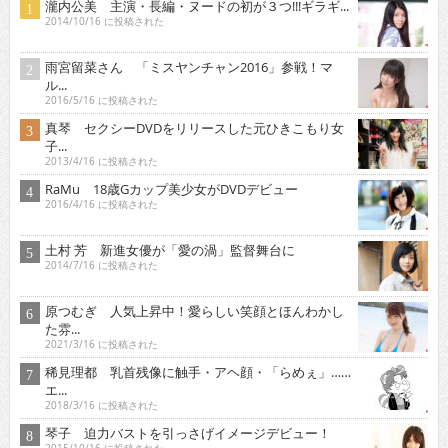
瀧内公美 主演・長編・ヌードの初が３つ!!!ギラギ...
2014/10/16 に投稿された
雨宮留菜さん 「ミスヤンチャン2016」参戦！マ
ル...
2016/5/16 に投稿された
真琴 セクシーDVDをリリースした元ひきこもり女
子...
2013/4/16 に投稿された
RaMu 18歳Gカップ美少女がDVDデビュー
2016/4/16 に投稿された
土村 芳 新進女優が「愛の渦」監督舞台に
2014/7/16 に投稿された
原つむぎ 人気上昇中！愛らしい笑顔とほんわかし
た雰...
2021/3/16 に投稿された
稀見理都 乳首残像に触手・アヘ顔・「らめぇ」……
エ...
2018/3/16 に投稿された
琴子 迫力バストを引っさげイメージデビュー！