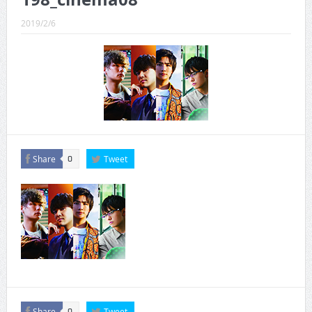
CINEMA×STYLE 289号
2019/2/6
CINEMA×STYLE 288号
CINEMA×STYLE 287号
CINEMA×STYLE 286号
CINEMA×STYLE 285号
CINEMA×STYLE 294号
Share
Tweet
0
Share
Tweet
0