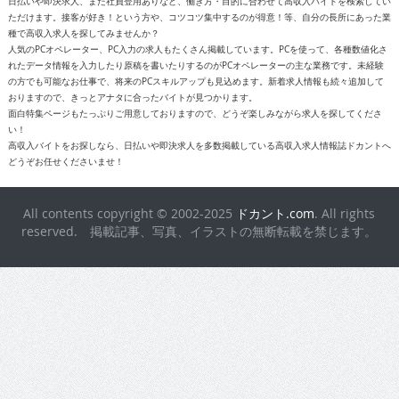
日払いや即決求人、また社員登用ありなど、働き方・目的に合わせて高収入バイトを検索してい
ただけます。接客が好き！という方や、コツコツ集中するのが得意！等、自分の長所にあった業
種で高収入求人を探してみませんか？
人気のPCオペレーター、PC入力の求人もたくさん掲載しています。PCを使って、各種数値化さ
れたデータ情報を入力したり原稿を書いたりするのがPCオペレーターの主な業務です。未経験
の方でも可能なお仕事で、将来のPCスキルアップも見込めます。新着求人情報も続々追加して
おりますので、きっとアナタに合ったバイトが見つかります。
面白特集ページもたっぷりご用意しておりますので、どうぞ楽しみながら求人を探してくださ
い！
高収入バイトをお探しなら、日払いや即決求人を多数掲載している高収入求人情報誌ドカントへ
どうぞお任せくださいませ！
All contents copyright © 2002-2025
ドカント.com
. All rights
reserved. 掲載記事、写真、イラストの無断転載を禁じます。