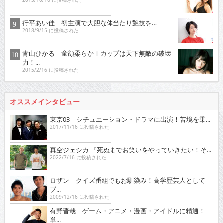
2015/10/16 に投稿された
行平あい佳 初主演で大胆な体当たり艶技を…
2018/9/15 に投稿された
青山ひかる 童顔柔らかＩカップは天下無敵の破壊
力！...
2015/2/16 に投稿された
オススメインタビュー
東京03 シチュエーション・ドラマに出演！苦境を乗...
2017/11/16 に投稿された
真空ジェシカ 『死ぬまでお笑いをやっていきたい！そ...
2022/7/16 に投稿された
ロザン クイズ番組でもお馴染み！高学歴芸人として
ブ...
2009/12/16 に投稿された
有野晋哉 ゲーム・アニメ・漫画・アイドルに精通！
単...