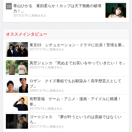
青山ひかる 童顔柔らかＩカップは天下無敵の破壊
力！...
2015/2/16 に投稿された
オススメインタビュー
東京03 シチュエーション・ドラマに出演！苦境を乗...
2017/11/16 に投稿された
真空ジェシカ 『死ぬまでお笑いをやっていきたい！そ...
2022/7/16 に投稿された
ロザン クイズ番組でもお馴染み！高学歴芸人として
ブ...
2009/12/16 に投稿された
有野晋哉 ゲーム・アニメ・漫画・アイドルに精通！
単...
2017/5/16 に投稿された
ゴー☆ジャス 『夢が叶うというのは直線ではなくい
ろ...
2021/11/16 に投稿された