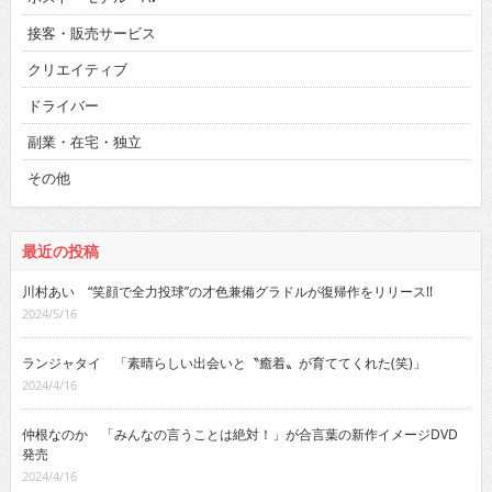
接客・販売サービス
クリエイティブ
ドライバー
副業・在宅・独立
その他
最近の投稿
川村あい “笑顔で全力投球”の才色兼備グラドルが復帰作をリリース!!
2024/5/16
ランジャタイ 「素晴らしい出会いと〝癒着〟が育ててくれた(笑)」
2024/4/16
仲根なのか 「みんなの言うことは絶対！」が合言葉の新作イメージDVD
発売
2024/4/16