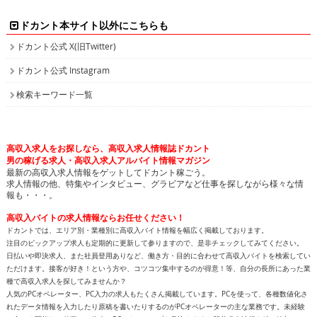
ドカント本サイト以外にこちらも
ドカント公式 X(旧Twitter)
ドカント公式 Instagram
検索キーワード一覧
高収入求人をお探しなら、高収入求人情報誌ドカント
男の稼げる求人・高収入求人アルバイト情報マガジン
最新の高収入求人情報をゲットしてドカント稼ごう。
求人情報の他、特集やインタビュー、グラビアなど仕事を探しながら様々な情
報も・・・。
高収入バイトの求人情報ならお任せください！
ドカントでは、エリア別・業種別に高収入バイト情報を幅広く掲載しております。
注目のピックアップ求人も定期的に更新して参りますので、是非チェックしてみてください。
日払いや即決求人、また社員登用ありなど、働き方・目的に合わせて高収入バイトを検索してい
ただけます。接客が好き！という方や、コツコツ集中するのが得意！等、自分の長所にあった業
種で高収入求人を探してみませんか？
人気のPCオペレーター、PC入力の求人もたくさん掲載しています。PCを使って、各種数値化さ
れたデータ情報を入力したり原稿を書いたりするのがPCオペレーターの主な業務です。未経験