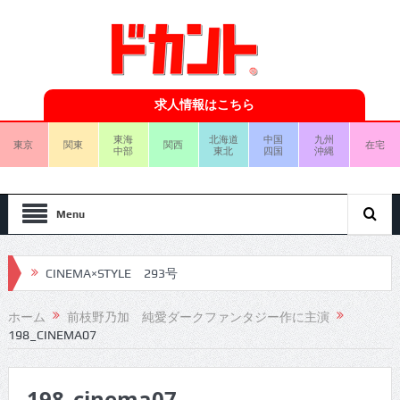
求人情報はこちら
東海
北海道
中国
九州
東京
関東
関西
在宅
中部
東北
四国
沖縄
Menu
CINEMA×STYLE 293号
CINEMA×STYLE 292号
ホーム
前枝野乃加 純愛ダークファンタジー作に主演
198_CINEMA07
CINEMA×STYLE 291号
CINEMA×STYLE 290号
198_cinema07