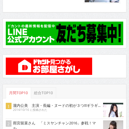
月間TOP10
総合TOP10
瀧内公美 主演・長編・ヌードの初が３つ!!!ギラギ...
2014/10/16 に投稿された
雨宮留菜さん 「ミスヤンチャン2016」参戦！マ
ル...