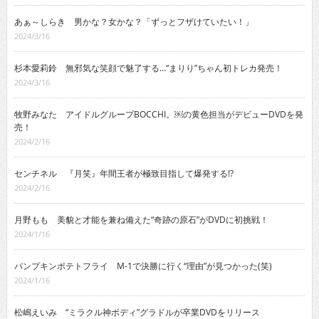
あぁ～しらき 男かな？女かな？「ずっとフザけていたい！」
2024/3/16
杉本愛莉鈴 無邪気な笑顔で魅了する…“まりり”ちゃん初トレカ発売！
2024/3/16
牧野みなた アイドルグループBOCCHI。￼の黄色担当がデビューDVDを発
売！
2024/2/16
センチネル 『月笑』年間王者が極致目指して爆発する!?
2024/2/16
月野もも 美貌と才能を兼ね備えた“奇跡の原石”がDVDに初挑戦！
2024/1/16
パンプキンポテトフライ M-1で決勝に行く“理由”が見つかった(笑)
2024/1/16
松嶋えいみ “ミラクル神ボディ”グラドルが卒業DVDをリリース