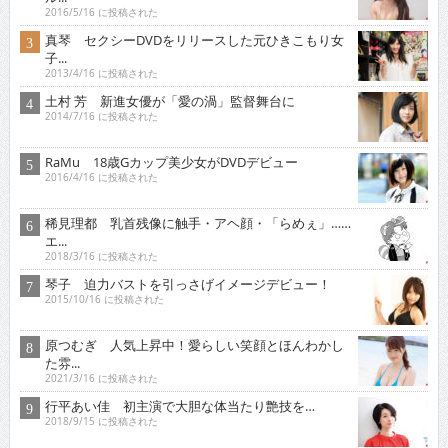
2016/5/16 に投稿された
真琴 セクシーDVDをリリースした元ひきこもり女
子...
2013/4/16 に投稿された
土村 芳 新進女優が「愛の渦」監督舞台に
2014/7/16 に投稿された
RaMu 18歳Gカップ美少女がDVDデビュー
2016/4/16 に投稿された
稀見理都 乳首残像に触手・アヘ顔・「らめぇ」……
エ...
2018/3/16 に投稿された
琴子 迫力バストを引っさげイメージデビュー！
2015/10/16 に投稿された
原つむぎ 人気上昇中！愛らしい笑顔とほんわかし
た雰...
2021/3/16 に投稿された
行平あい佳 初主演で大胆な体当たり艶技を…
2018/9/15 に投稿された