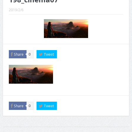
CINEMA×STYLE 289号
2019/2/6
CINEMA×STYLE 288号
CINEMA×STYLE 287号
CINEMA×STYLE 286号
CINEMA×STYLE 285号
Share
Tweet
0
CINEMA×STYLE 294号
Share
Tweet
0