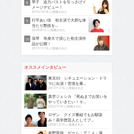
琴子 迫力バストを引っさげイ
メージデビュー！
2015/10/16 に投稿された
行平あい佳 初主演で大胆な体
当たり艶技を…
2018/9/15 に投稿された
深琴 等身大で演じた初主演作
品が公開！
2017/11/16 に投稿された
オススメインタビュー
東京03 シチュエーション・ドラ
マに出演！苦境を乗...
2017/11/16 に投稿された
真空ジェシカ 『死ぬまでお笑いを
やっていきたい！そ...
2022/7/16 に投稿された
ロザン クイズ番組でもお馴染
み！高学歴芸人としてブ...
2009/12/16 に投稿された
有野晋哉 ゲーム・アニメ・漫