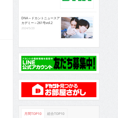
DNA～ドカントニュースア
カデミー～261号vol.2
2024/5/20
月間TOP10
総合TOP10