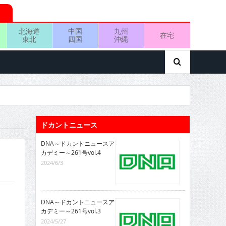
北海道
中国
九州
在宅
東北
四国
沖縄
ドカントニュース
DNA～ドカントニュースア
カデミー～261号vol.4
2024/6/3
DNA～ドカントニュースア
カデミー～261号vol.3
2024/5/27