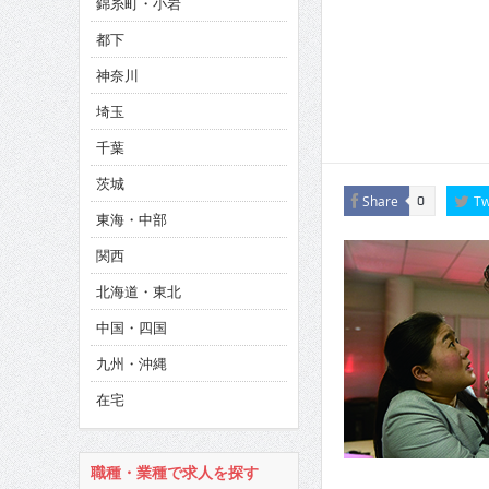
錦糸町・小岩
CINEMA×STYLE 286号
都下
CINEMA×STYLE 285号
神奈川
CINEMA×STYLE 294号
埼玉
千葉
茨城
Share
Tw
0
東海・中部
関西
北海道・東北
中国・四国
九州・沖縄
在宅
職種・業種で求人を探す