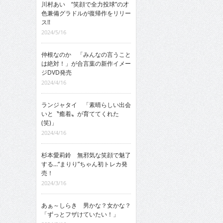
川村あい “笑顔で全力投球”の才
色兼備グラドルが復帰作をリリー
ス!!
2024/5/16
仲根なのか 「みんなの言うこと
は絶対！」が合言葉の新作イメー
ジDVD発売
2024/4/16
ランジャタイ 「素晴らしい出会
いと〝癒着〟が育ててくれた
(笑)」
2024/4/16
杉本愛莉鈴 無邪気な笑顔で魅了
する…“まりり”ちゃん初トレカ発
売！
2024/3/16
あぁ～しらき 男かな？女かな？
「ずっとフザけていたい！」