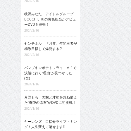
2024/3/16
牧野みなた アイドルグループ
BOCCHI。￼の黄色担当がデビュ
ーDVDを発売！
2024/2/16
センチネル 『月笑』年間王者が
極致目指して爆発する!?
2024/2/16
パンプキンポテトフライ M-1で
決勝に行く“理由”が見つかった
(笑)
2024/1/16
月野もも 美貌と才能を兼ね備え
た“奇跡の原石”がDVDに初挑戦！
2024/1/16
ヤーレンズ 目指せライブ・キン
グ！人生変えて魅せます!!