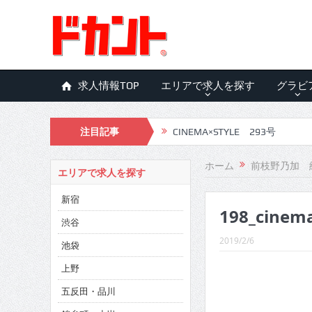
求人情報TOP
エリアで求人を探す
グラビ
注目記事
CINEMA×STYLE 293号
CINEMA×STYLE 292号
ホーム
前枝野乃加 
エリアで求人を探す
CINEMA×STYLE 291号
新宿
198_cinem
CINEMA×STYLE 290号
渋谷
CINEMA×STYLE 289号
2019/2/6
池袋
CINEMA×STYLE 288号
上野
五反田・品川
CINEMA×STYLE 287号