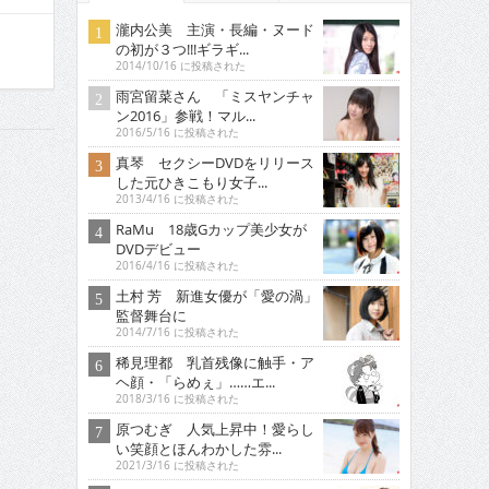
瀧内公美 主演・長編・ヌード
の初が３つ!!!ギラギ...
2014/10/16 に投稿された
雨宮留菜さん 「ミスヤンチャ
ン2016」参戦！マル...
2016/5/16 に投稿された
真琴 セクシーDVDをリリース
した元ひきこもり女子...
2013/4/16 に投稿された
RaMu 18歳Gカップ美少女が
DVDデビュー
2016/4/16 に投稿された
土村 芳 新進女優が「愛の渦」
監督舞台に
2014/7/16 に投稿された
稀見理都 乳首残像に触手・ア
ヘ顔・「らめぇ」……エ...
2018/3/16 に投稿された
原つむぎ 人気上昇中！愛らし
い笑顔とほんわかした雰...
2021/3/16 に投稿された