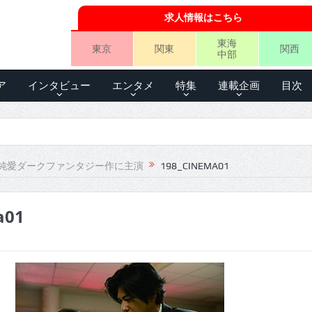
求人情報はこちら
東海
東京
関東
関西
中部
ア
インタビュー
エンタメ
特集
連載企画
目次
純愛ダークファンタジー作に主演
198_CINEMA01
a01