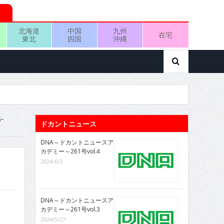
北海道
中国
九州
在宅
東北
四国
沖縄
-
ドカントニュース
DNA～ドカントニュースア
カデミー～261号vol.4
2024/6/3
DNA～ドカントニュースア
カデミー～261号vol.3
2024/5/27