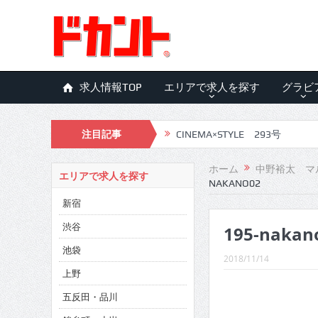
求人情報TOP
エリアで求人を探す
グラビ
注目記事
CINEMA×STYLE 293号
CINEMA×STYLE 292号
ホーム
中野裕太 マ
エリアで求人を探す
NAKANO02
CINEMA×STYLE 291号
新宿
CINEMA×STYLE 290号
渋谷
195-nakan
CINEMA×STYLE 289号
池袋
2018/11/14
CINEMA×STYLE 288号
上野
五反田・品川
CINEMA×STYLE 287号