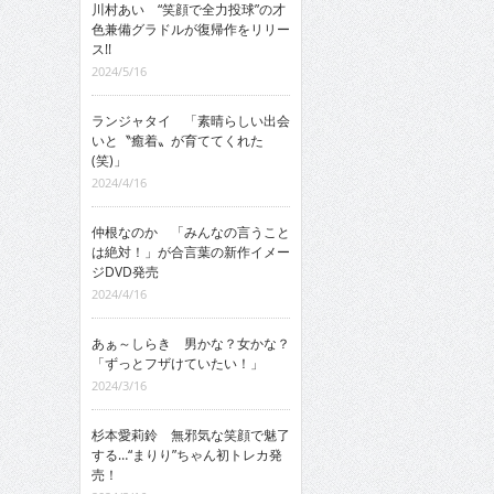
川村あい “笑顔で全力投球”の才
色兼備グラドルが復帰作をリリー
ス!!
2024/5/16
ランジャタイ 「素晴らしい出会
いと〝癒着〟が育ててくれた
(笑)」
2024/4/16
仲根なのか 「みんなの言うこと
は絶対！」が合言葉の新作イメー
ジDVD発売
2024/4/16
あぁ～しらき 男かな？女かな？
「ずっとフザけていたい！」
2024/3/16
杉本愛莉鈴 無邪気な笑顔で魅了
する…“まりり”ちゃん初トレカ発
売！