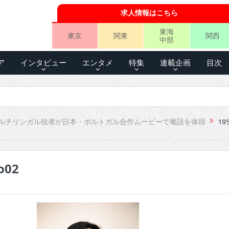
求人情報はこちら
東海
東京
関東
関西
中部
ア
インタビュー
エンタメ
特集
連載企画
目次
ルチリンガル役者が日本・ポルトガル合作ムービーで葡語を体得
195
o02