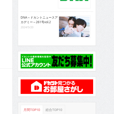
DNA～ドカントニュースア
カデミー～261号vol.2
2024/5/20
月間TOP10
総合TOP10