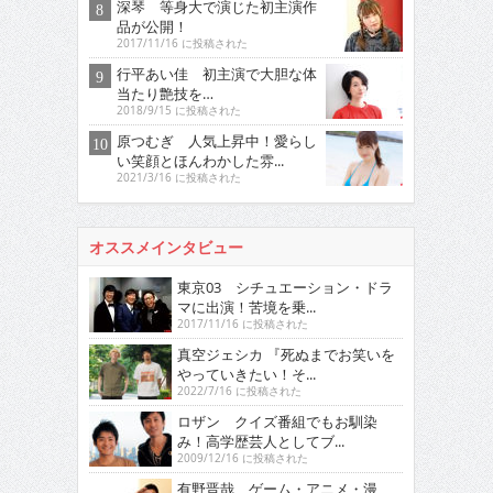
深琴 等身大で演じた初主演作
品が公開！
2017/11/16 に投稿された
行平あい佳 初主演で大胆な体
当たり艶技を…
2018/9/15 に投稿された
原つむぎ 人気上昇中！愛らし
い笑顔とほんわかした雰...
2021/3/16 に投稿された
オススメインタビュー
東京03 シチュエーション・ドラ
マに出演！苦境を乗...
2017/11/16 に投稿された
真空ジェシカ 『死ぬまでお笑いを
やっていきたい！そ...
2022/7/16 に投稿された
ロザン クイズ番組でもお馴染
み！高学歴芸人としてブ...
2009/12/16 に投稿された
有野晋哉 ゲーム・アニメ・漫