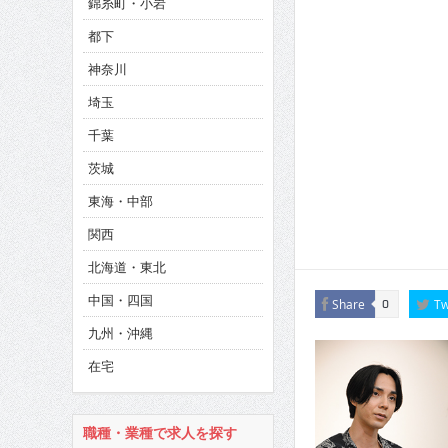
錦糸町・小岩
CINEMA×STYLE 286号
都下
CINEMA×STYLE 285号
神奈川
CINEMA×STYLE 294号
埼玉
千葉
茨城
東海・中部
関西
北海道・東北
中国・四国
Share
Tw
0
九州・沖縄
在宅
職種・業種で求人を探す