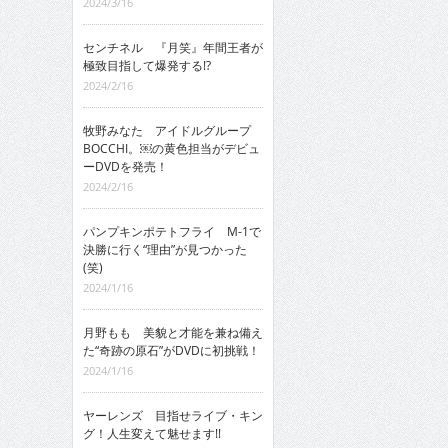
2024/3/16
センチネル 『月笑』年間王者が
極致目指して爆発する!?
2024/2/16
牧野みなた アイドルグループ
BOCCHI。￼の黄色担当がデビュ
ーDVDを発売！
2024/2/16
パンプキンポテトフライ M-1で
決勝に行く“理由”が見つかった
(笑)
2024/1/16
月野もも 美貌と才能を兼ね備え
た“奇跡の原石”がDVDに初挑戦！
2024/1/16
ヤーレンズ 目指せライブ・キン
グ！人生変えて魅せます!!