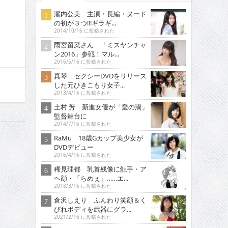
瀧内公美 主演・長編・ヌード
の初が３つ!!!ギラギ...
2014/10/16 に投稿された
雨宮留菜さん 「ミスヤンチャ
ン2016」参戦！マル...
2016/5/16 に投稿された
真琴 セクシーDVDをリリース
した元ひきこもり女子...
2013/4/16 に投稿された
土村 芳 新進女優が「愛の渦」
監督舞台に
2014/7/16 に投稿された
RaMu 18歳Gカップ美少女が
DVDデビュー
2016/4/16 に投稿された
稀見理都 乳首残像に触手・ア
ヘ顔・「らめぇ」……エ...
2018/3/16 に投稿された
倉沢しえり ふんわり笑顔＆く
びれボディを武器にグラ...
2021/2/16 に投稿された