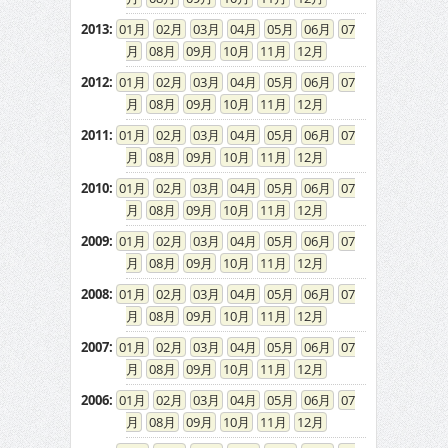
2013
:
01
02
03
04
05
06
07
08
09
10
11
12
2012
:
01
02
03
04
05
06
07
08
09
10
11
12
2011
:
01
02
03
04
05
06
07
08
09
10
11
12
2010
:
01
02
03
04
05
06
07
08
09
10
11
12
2009
:
01
02
03
04
05
06
07
08
09
10
11
12
2008
:
01
02
03
04
05
06
07
08
09
10
11
12
2007
:
01
02
03
04
05
06
07
08
09
10
11
12
2006
:
01
02
03
04
05
06
07
08
09
10
11
12