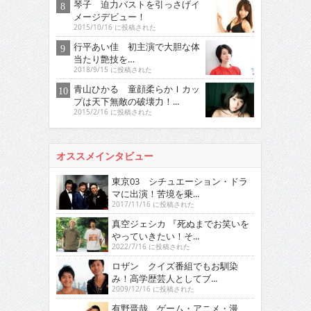
琴子 迫力バストを引っさげイ
メージデビュー！
2015/10/16 に投稿された
行平あい佳 初主演で大胆な体
当たり艶技を…
2018/9/15 に投稿された
青山ひかる 童顔柔らかＩカッ
プは天下無敵の破壊力！...
2015/2/16 に投稿された
オススメインタビュー
東京03 シチュエーション・ドラ
マに出演！苦境を乗...
2017/11/16 に投稿された
真空ジェシカ 『死ぬまでお笑いを
やっていきたい！そ...
2022/7/16 に投稿された
ロザン クイズ番組でもお馴染
み！高学歴芸人としてブ...
2009/12/16 に投稿された
有野晋哉 ゲーム・アニメ・漫