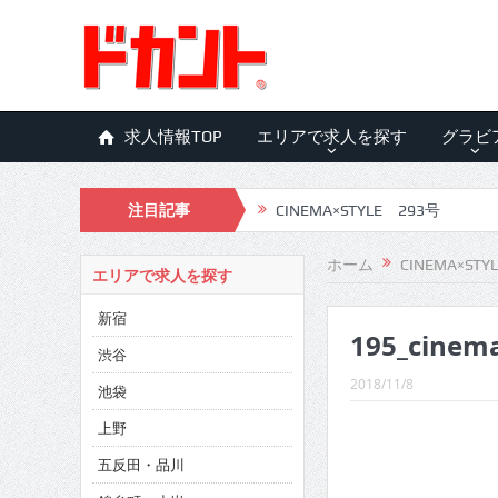
求人情報TOP
エリアで求人を探す
グラビ
注目記事
CINEMA×STYLE 293号
CINEMA×STYLE 292号
ホーム
CINEMA×STY
エリアで求人を探す
CINEMA×STYLE 291号
新宿
195_cinem
CINEMA×STYLE 290号
渋谷
CINEMA×STYLE 289号
2018/11/8
池袋
CINEMA×STYLE 288号
上野
五反田・品川
CINEMA×STYLE 287号