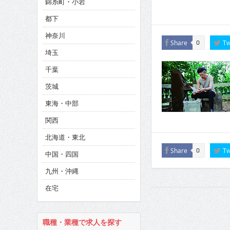
錦糸町・小岩
CINEMA×STYLE 286号
都下
CINEMA×STYLE 285号
神奈川
CINEMA×STYLE 294号
Share
Tw
0
埼玉
千葉
茨城
東海・中部
関西
北海道・東北
Share
Tw
0
中国・四国
九州・沖縄
在宅
職種・業種で求人を探す