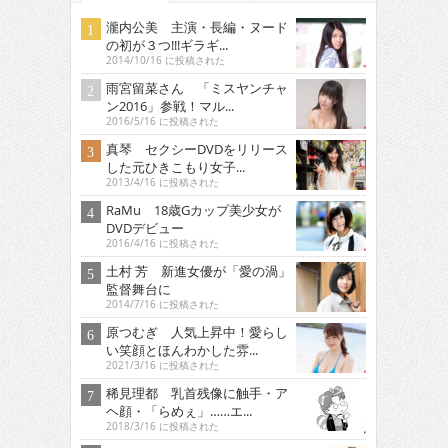
瀧内公美 主演・長編・ヌード
の初が３つ!!!ギラギ...
2014/10/16 に投稿された
雨宮留菜さん 「ミスヤンチャ
ン2016」参戦！マル...
2016/5/16 に投稿された
真琴 セクシーDVDをリリース
した元ひきこもり女子...
2013/4/16 に投稿された
RaMu 18歳Gカップ美少女が
DVDデビュー
2016/4/16 に投稿された
土村 芳 新進女優が「愛の渦」
監督舞台に
2014/7/16 に投稿された
原つむぎ 人気上昇中！愛らし
い笑顔とほんわかした雰...
2021/3/16 に投稿された
稀見理都 乳首残像に触手・ア
ヘ顔・「らめぇ」……エ...
2018/3/16 に投稿された