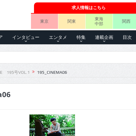
求人情報はこちら
東海
東京
関東
関西
中部
ア
インタビュー
エンタメ
特集
連載企画
目次
LE 195号VOL.1
195_CINEMA06
a06