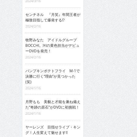
2024/3/16
センチネル 『月笑』年間王者が
極致目指して爆発する!?
2024/2/16
牧野みなた アイドルグループ
BOCCHI。￼の黄色担当がデビュ
ーDVDを発売！
2024/2/16
パンプキンポテトフライ M-1で
決勝に行く“理由”が見つかった
(笑)
2024/1/16
月野もも 美貌と才能を兼ね備え
た“奇跡の原石”がDVDに初挑戦！
2024/1/16
ヤーレンズ 目指せライブ・キン
グ！人生変えて魅せます!!