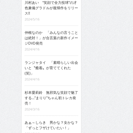
川村あい “笑顔で全力投球”の才
色兼備グラドルが復帰作をリリー
ス!!
2024/5/16
仲根なのか 「みんなの言うこと
は絶対！」が合言葉の新作イメー
ジDVD発売
2024/4/16
ランジャタイ 「素晴らしい出会
いと〝癒着〟が育ててくれた
(笑)」
2024/4/16
杉本愛莉鈴 無邪気な笑顔で魅了
する…“まりり”ちゃん初トレカ発
売！
2024/3/16
あぁ～しらき 男かな？女かな？
「ずっとフザけていたい！」