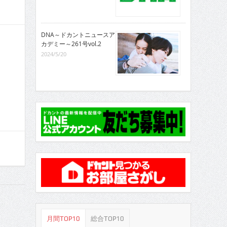
DNA～ドカントニュースア
カデミー～261号vol.2
2024/5/20
月間TOP10
総合TOP10