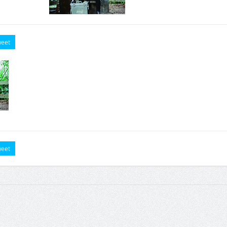
eet
eet