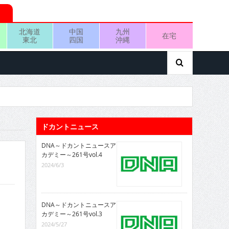
北海道
中国
九州
在宅
東北
四国
沖縄
ドカントニュース
DNA～ドカントニュースア
カデミー～261号vol.4
2024/6/3
DNA～ドカントニュースア
カデミー～261号vol.3
2024/5/27