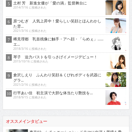
土村 芳 新進女優が「愛の渦」監督舞台に
2014/7/16 に投稿された
原つむぎ 人気上昇中！愛らしい笑顔とほんわかし
た雰...
2021/3/16 に投稿された
稀見理都 乳首残像に触手・アヘ顔・「らめぇ」……
エ...
2018/3/16 に投稿された
琴子 迫力バストを引っさげイメージデビュー！
2015/10/16 に投稿された
倉沢しえり ふんわり笑顔＆くびれボディを武器に
グラ...
2021/2/16 に投稿された
行平あい佳 初主演で大胆な体当たり艶技を…
2018/9/15 に投稿された
オススメインタビュー