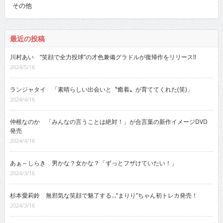
その他
最近の投稿
川村あい “笑顔で全力投球”の才色兼備グラドルが復帰作をリリース!!
2024/5/16
ランジャタイ 「素晴らしい出会いと〝癒着〟が育ててくれた(笑)」
2024/4/16
仲根なのか 「みんなの言うことは絶対！」が合言葉の新作イメージDVD
発売
2024/4/16
あぁ～しらき 男かな？女かな？「ずっとフザけていたい！」
2024/3/16
杉本愛莉鈴 無邪気な笑顔で魅了する…“まりり”ちゃん初トレカ発売！
2024/3/16