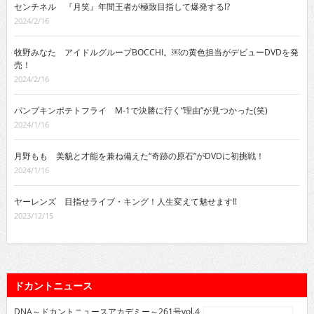
センチネル 『月笑』年間王者が極致目指して爆発する!?
2024/2/16
牧野みなた アイドルグループBOCCHI。￼の黄色担当がデビューDVDを発
売！
2024/2/16
パンプキンポテトフライ M-1で決勝に行く“理由”が見つかった(笑)
2024/1/16
月野もも 美貌と才能を兼ね備えた“奇跡の原石”がDVDに初挑戦！
2024/1/16
ヤーレンズ 目指せライブ・キング！人生変えて魅せます!!
2023/12/15
ドカントニュース
DNA～ドカントニュースアカデミー～261号vol.4