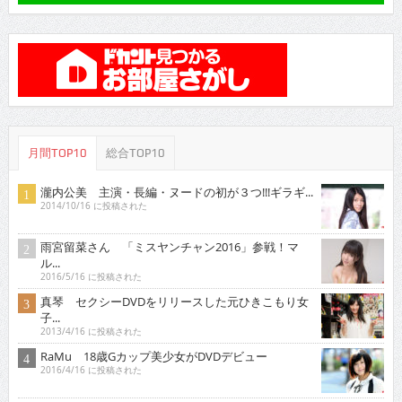
月間TOP10
総合TOP10
瀧内公美 主演・長編・ヌードの初が３つ!!!ギラギ...
2014/10/16 に投稿された
雨宮留菜さん 「ミスヤンチャン2016」参戦！マ
ル...
2016/5/16 に投稿された
真琴 セクシーDVDをリリースした元ひきこもり女
子...
2013/4/16 に投稿された
RaMu 18歳Gカップ美少女がDVDデビュー
2016/4/16 に投稿された