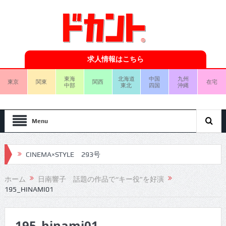
求人情報はこちら
東海
北海道
中国
九州
東京
関東
関西
在宅
中部
東北
四国
沖縄
Menu
CINEMA×STYLE 293号
CINEMA×STYLE 292号
ホーム
日南響子 話題の作品で“キー役”を好演
195_HINAMI01
CINEMA×STYLE 291号
CINEMA×STYLE 290号
195_hinami01