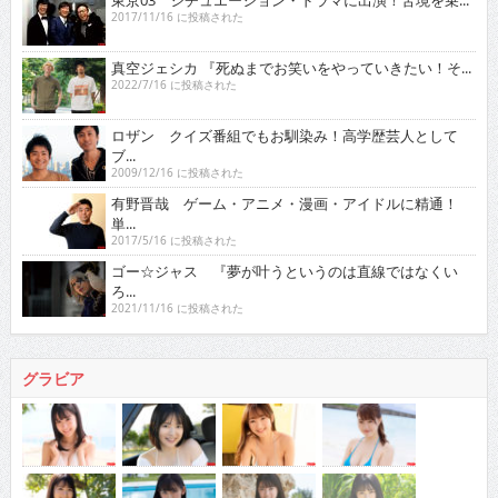
東京03 シチュエーション・ドラマに出演！苦境を乗...
2017/11/16 に投稿された
真空ジェシカ 『死ぬまでお笑いをやっていきたい！そ...
2022/7/16 に投稿された
ロザン クイズ番組でもお馴染み！高学歴芸人として
ブ...
2009/12/16 に投稿された
有野晋哉 ゲーム・アニメ・漫画・アイドルに精通！
単...
2017/5/16 に投稿された
ゴー☆ジャス 『夢が叶うというのは直線ではなくい
ろ...
2021/11/16 に投稿された
グラビア