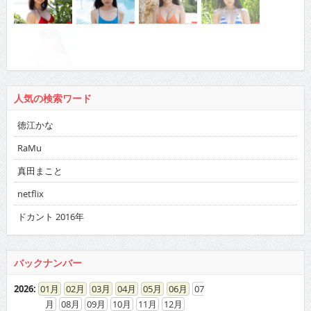
人気の検索ワード
徳江かな
RaMu
真田まこと
netflix
ドカント 2016年
バックナンバー
2026
:
01
02
03
04
05
06
07
08
09
10
11
12