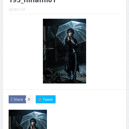
CINEMA×STYLE 289号
2018/11/7
CINEMA×STYLE 288号
CINEMA×STYLE 287号
CINEMA×STYLE 286号
CINEMA×STYLE 285号
CINEMA×STYLE 294号
Share
Tweet
0