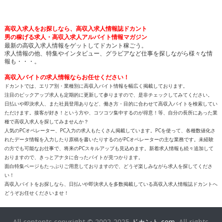
高収入求人をお探しなら、高収入求人情報誌ドカント
男の稼げる求人・高収入求人アルバイト情報マガジン
最新の高収入求人情報をゲットしてドカント稼ごう。
求人情報の他、特集やインタビュー、グラビアなど仕事を探しながら様々な情
報も・・・。
高収入バイトの求人情報ならお任せください！
ドカントでは、エリア別・業種別に高収入バイト情報を幅広く掲載しております。
注目のピックアップ求人も定期的に更新して参りますので、是非チェックしてみてください。
日払いや即決求人、また社員登用ありなど、働き方・目的に合わせて高収入バイトを検索してい
ただけます。接客が好き！という方や、コツコツ集中するのが得意！等、自分の長所にあった業
種で高収入求人を探してみませんか？
人気のPCオペレーター、PC入力の求人もたくさん掲載しています。PCを使って、各種数値化さ
れたデータ情報を入力したり原稿を書いたりするのがPCオペレーターの主な業務です。未経験
の方でも可能なお仕事で、将来のPCスキルアップも見込めます。新着求人情報も続々追加して
おりますので、きっとアナタに合ったバイトが見つかります。
面白特集ページもたっぷりご用意しておりますので、どうぞ楽しみながら求人を探してくださ
い！
高収入バイトをお探しなら、日払いや即決求人を多数掲載している高収入求人情報誌ドカントへ
どうぞお任せくださいませ！
All contents copyright © 2002-2025
ドカント.com
. All rights