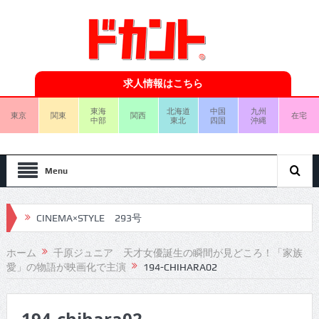
求人情報はこちら
東海
北海道
中国
九州
東京
関東
関西
在宅
中部
東北
四国
沖縄
Menu
CINEMA×STYLE 293号
CINEMA×STYLE 292号
ホーム
千原ジュニア 天才女優誕生の瞬間が見どころ！「家族
愛」の物語が映画化で主演
194-CHIHARA02
CINEMA×STYLE 291号
CINEMA×STYLE 290号