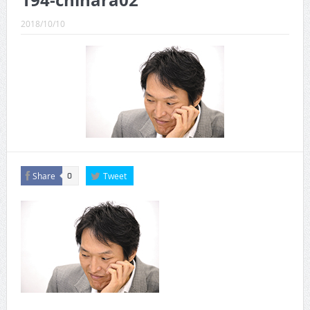
194-chihara02
CINEMA×STYLE 289号
2018/10/10
CINEMA×STYLE 288号
CINEMA×STYLE 287号
CINEMA×STYLE 286号
CINEMA×STYLE 285号
CINEMA×STYLE 294号
Share
Tweet
0