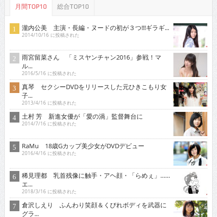
月間TOP10
総合TOP10
瀧内公美 主演・長編・ヌードの初が３つ!!!ギラギ...
2014/10/16 に投稿された
雨宮留菜さん 「ミスヤンチャン2016」参戦！マ
ル...
2016/5/16 に投稿された
真琴 セクシーDVDをリリースした元ひきこもり女
子...
2013/4/16 に投稿された
土村 芳 新進女優が「愛の渦」監督舞台に
2014/7/16 に投稿された
RaMu 18歳Gカップ美少女がDVDデビュー
2016/4/16 に投稿された
稀見理都 乳首残像に触手・アヘ顔・「らめぇ」……
エ...
2018/3/16 に投稿された
倉沢しえり ふんわり笑顔＆くびれボディを武器に
グラ...