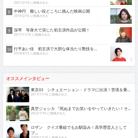
2021/2/16 に投稿された
中神円 難しい役どころに挑んだ映画公開
2019/2/16 に投稿された
深琴 等身大で演じた初主演作品が公開！
2017/11/16 に投稿された
行平あい佳 初主演で大胆な体当たり艶技を…
2018/9/15 に投稿された
オススメインタビュー
東京03 シチュエーション・ドラマに出演！苦境を乗...
2017/11/16 に投稿された
真空ジェシカ 『死ぬまでお笑いをやっていきたい！そ...
2022/7/16 に投稿された
ロザン クイズ番組でもお馴染み！高学歴芸人として
ブ...
2009/12/16 に投稿された