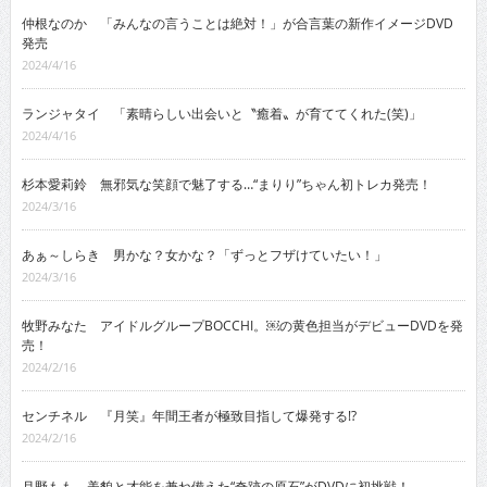
仲根なのか 「みんなの言うことは絶対！」が合言葉の新作イメージDVD
発売
2024/4/16
ランジャタイ 「素晴らしい出会いと〝癒着〟が育ててくれた(笑)」
2024/4/16
杉本愛莉鈴 無邪気な笑顔で魅了する…“まりり”ちゃん初トレカ発売！
2024/3/16
あぁ～しらき 男かな？女かな？「ずっとフザけていたい！」
2024/3/16
牧野みなた アイドルグループBOCCHI。￼の黄色担当がデビューDVDを発
売！
2024/2/16
センチネル 『月笑』年間王者が極致目指して爆発する!?
2024/2/16
月野もも 美貌と才能を兼ね備えた“奇跡の原石”がDVDに初挑戦！