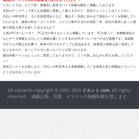
ドカントでは、エリア別・業種別に高収入バイト情報を幅広く掲載しております。
注目のピックアップ求人も定期的に更新して参りますので、是非チェックしてみてください。
日払いや即決求人、また社員登用ありなど、働き方・目的に合わせて高収入バイトを検索してい
ただけます。接客が好き！という方や、コツコツ集中するのが得意！等、自分の長所にあった業
種で高収入求人を探してみませんか？
人気のPCオペレーター、PC入力の求人もたくさん掲載しています。PCを使って、各種数値化さ
れたデータ情報を入力したり原稿を書いたりするのがPCオペレーターの主な業務です。未経験
の方でも可能なお仕事で、将来のPCスキルアップも見込めます。新着求人情報も続々追加して
おりますので、きっとアナタに合ったバイトが見つかります。
面白特集ページもたっぷりご用意しておりますので、どうぞ楽しみながら求人を探してくださ
い！
高収入バイトをお探しなら、日払いや即決求人を多数掲載している高収入求人情報誌ドカントへ
どうぞお任せくださいませ！
All contents copyright © 2002-2025
ドカント.com
. All rights
reserved. 掲載記事、写真、イラストの無断転載を禁じます。