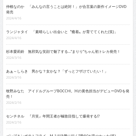
仲根なのか 「みんなの言うことは絶対！」が合言葉の新作イメージDVD
発売
2024/4/16
ランジャタイ 「素晴らしい出会いと〝癒着〟が育ててくれた(笑)」
2024/4/16
杉本愛莉鈴 無邪気な笑顔で魅了する…“まりり”ちゃん初トレカ発売！
2024/3/16
あぁ～しらき 男かな？女かな？「ずっとフザけていたい！」
2024/3/16
牧野みなた アイドルグループBOCCHI。￼の黄色担当がデビューDVDを発
売！
2024/2/16
センチネル 『月笑』年間王者が極致目指して爆発する!?
2024/2/16
パンプキンポテトフライ M-1で決勝に行く“理由”が見つかった(笑)