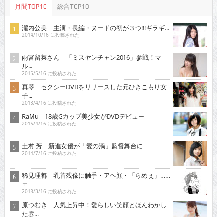
月間TOP10
総合TOP10
瀧内公美 主演・長編・ヌードの初が３つ!!!ギラギ...
2014/10/16 に投稿された
雨宮留菜さん 「ミスヤンチャン2016」参戦！マ
ル...
2016/5/16 に投稿された
真琴 セクシーDVDをリリースした元ひきこもり女
子...
2013/4/16 に投稿された
RaMu 18歳Gカップ美少女がDVDデビュー
2016/4/16 に投稿された
土村 芳 新進女優が「愛の渦」監督舞台に
2014/7/16 に投稿された
稀見理都 乳首残像に触手・アヘ顔・「らめぇ」……
エ...
2018/3/16 に投稿された
原つむぎ 人気上昇中！愛らしい笑顔とほんわかし
た雰...