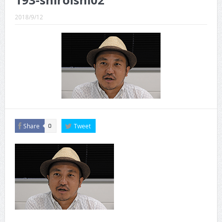
193-shiroishi02
CINEMA×STYLE 289号
2018/9/12
CINEMA×STYLE 288号
CINEMA×STYLE 287号
CINEMA×STYLE 286号
CINEMA×STYLE 285号
CINEMA×STYLE 294号
Share
Tweet
0