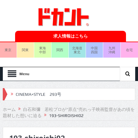
求人情報はこちら
東海
北海道
中国
九州
東京
関東
関西
在宅
中部
東北
四国
沖縄
Menu
CINEMA×STYLE 293号
CINEMA×STYLE 292号
ホーム
白石和彌 若松プロが“原点”売れっ子映画監督があの頃を
題材した想いに迫る
193-SHIROISHI02
CINEMA×STYLE 291号
CINEMA×STYLE 290号