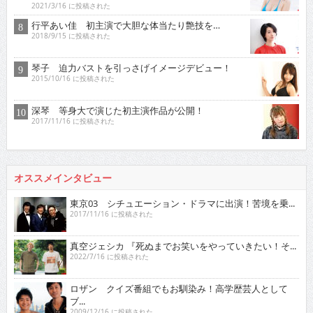
2021/3/16 に投稿された
行平あい佳 初主演で大胆な体当たり艶技を…
2018/9/15 に投稿された
琴子 迫力バストを引っさげイメージデビュー！
2015/10/16 に投稿された
深琴 等身大で演じた初主演作品が公開！
2017/11/16 に投稿された
オススメインタビュー
東京03 シチュエーション・ドラマに出演！苦境を乗...
2017/11/16 に投稿された
真空ジェシカ 『死ぬまでお笑いをやっていきたい！そ...
2022/7/16 に投稿された
ロザン クイズ番組でもお馴染み！高学歴芸人として
ブ...
2009/12/16 に投稿された