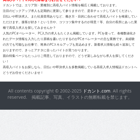
ドカントでは、エリア別・業種別に高収入バイト情報を幅広く掲載しております。
注目のピックアップ求人も定期的に更新して参りますので、是非チェックしてみてください。
日払いや即決求人、また社員登用ありなど、働き方・目的に合わせて高収入バイトを検索してい
ただけます。接客が好き！という方や、コツコツ集中するのが得意！等、自分の長所にあった業
種で高収入求人を探してみませんか？
人気のPCオペレーター、PC入力の求人もたくさん掲載しています。PCを使って、各種数値化さ
れたデータ情報を入力したり原稿を書いたりするのがPCオペレーターの主な業務です。未経験
の方でも可能なお仕事で、将来のPCスキルアップも見込めます。新着求人情報も続々追加して
おりますので、きっとアナタに合ったバイトが見つかります。
面白特集ページもたっぷりご用意しておりますので、どうぞ楽しみながら求人を探してくださ
い！
高収入バイトをお探しなら、日払いや即決求人を多数掲載している高収入求人情報誌ドカントへ
どうぞお任せくださいませ！
All contents copyright © 2002-2025
ドカント.com
. All rights
reserved. 掲載記事、写真、イラストの無断転載を禁じます。