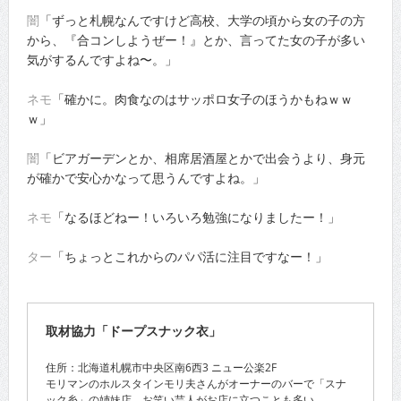
闇
「ずっと札幌なんですけど高校、大学の頃から女の子の方
から、『合コンしようぜー！』とか、言ってた女の子が多い
気がするんですよね〜。」
ネモ
「確かに。肉食なのはサッポロ女子のほうかもねｗｗ
ｗ」
闇
「ビアガーデンとか、相席居酒屋とかで出会うより、身元
が確かで安心かなって思うんですよね。」
ネモ
「なるほどねー！いろいろ勉強になりましたー！」
ター
「ちょっとこれからのパパ活に注目ですなー！」
取材協力「ドープスナック衣」
住所：北海道札幌市中央区南6西3 ニュー公楽2F
モリマンのホルスタインモリ夫さんがオーナーのバーで「スナ
ック糸」の姉妹店。お笑い芸人がお店に立つことも多い。