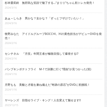
杉本愛莉鈴 無邪気な笑顔で魅了する…“まりり”ちゃん初トレカ発売！
2024/3/16
あぁ～しらき 男かな？女かな？「ずっとフザけていたい！」
2024/3/16
牧野みなた アイドルグループBOCCHI。￼の黄色担当がデビューDVDを発
売！
2024/2/16
センチネル 『月笑』年間王者が極致目指して爆発する!?
2024/2/16
パンプキンポテトフライ M-1で決勝に行く“理由”が見つかった(笑)
2024/1/16
月野もも 美貌と才能を兼ね備えた“奇跡の原石”がDVDに初挑戦！
2024/1/16
ヤーレンズ 目指せライブ・キング！人生変えて魅せます!!
2023/12/15