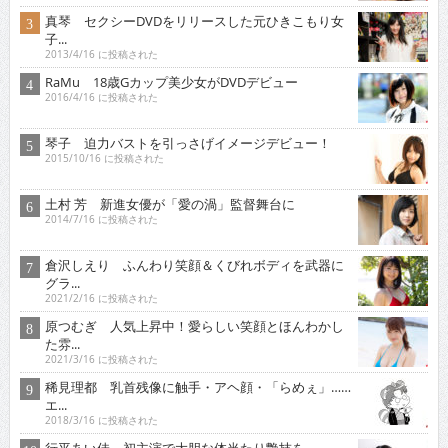
真琴 セクシーDVDをリリースした元ひきこもり女
子...
2013/4/16 に投稿された
RaMu 18歳Gカップ美少女がDVDデビュー
2016/4/16 に投稿された
琴子 迫力バストを引っさげイメージデビュー！
2015/10/16 に投稿された
土村 芳 新進女優が「愛の渦」監督舞台に
2014/7/16 に投稿された
倉沢しえり ふんわり笑顔＆くびれボディを武器に
グラ...
2021/2/16 に投稿された
原つむぎ 人気上昇中！愛らしい笑顔とほんわかし
た雰...
2021/3/16 に投稿された
稀見理都 乳首残像に触手・アヘ顔・「らめぇ」……
エ...
2018/3/16 に投稿された