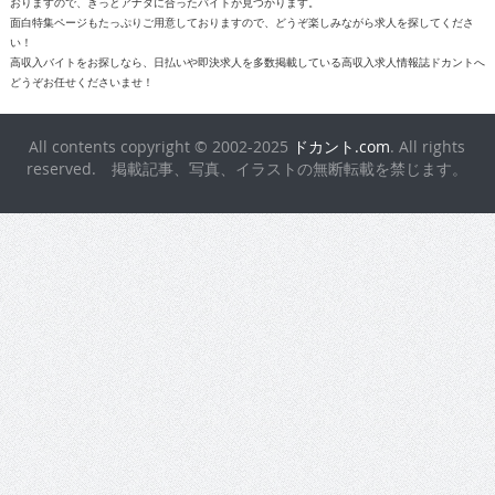
おりますので、きっとアナタに合ったバイトが見つかります。
面白特集ページもたっぷりご用意しておりますので、どうぞ楽しみながら求人を探してくださ
い！
高収入バイトをお探しなら、日払いや即決求人を多数掲載している高収入求人情報誌ドカントへ
どうぞお任せくださいませ！
All contents copyright © 2002-2025
ドカント.com
. All rights
reserved. 掲載記事、写真、イラストの無断転載を禁じます。