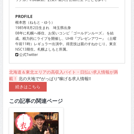
PROFILE
根本悠（ねもと・ゆう）
1985年8月2日生まれ 埼玉県出身
08年に札幌へ移住、お笑いコンビ「ゴールデンルーズ」 を結
成。精力的にライブを開催し、UHB『プレゼンアワー』（土曜
午前11時）レギュラー出演中。得意技は親のすねかじり。東京
NSC13期生。札幌よしもと所属。
公式Twitter
北海道＆東北エリアの高収入バイト・日払い求人情報が満
載！
北の大地で“がっぱり”稼げる求人情報!!
続きはこちら
この記事の関連ページ