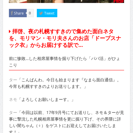
Share
Tweet
0
拝啓、夜の札幌すすきので集めた面白ネタ
を、モリマン・モリ夫さんのお店「ドープスナ
ック衣」からお届けする訳で…
前に惨敗…した相席屋事情を掘り下げたら「パパ活」がひょ
こり
ター
「こんばんわ。今日も始まります『なまら面白通信』。
今宵も札幌すすきのよりお送りします。」
ネモ
「よろしくお願いしまーす。」
ター
「今回は以前、17年9月号にてお送りし、ネモ＆ターが見
事に撃沈した札幌相席屋事情を更に掘り下げ、その界隈に詳
しい闇ちゃん（♀）をゲストにお迎えしてお届けいたしま
す！」