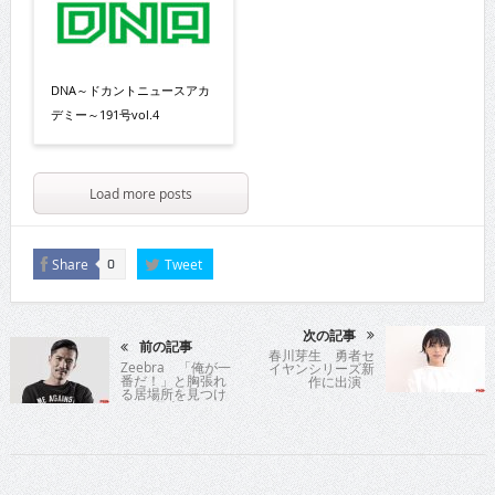
DNA～ドカントニュースアカ
デミー～191号vol.4
Load more posts
Share
Tweet
0
次の記事
前の記事
春川芽生 勇者セ
Zeebra 「俺が一
イヤンシリーズ新
番だ！」と胸張れ
作に出演
る居場所を見つけ
よう!!日本のHIP-
HOPシーン拡大の
立役者が放つメッ
セージ