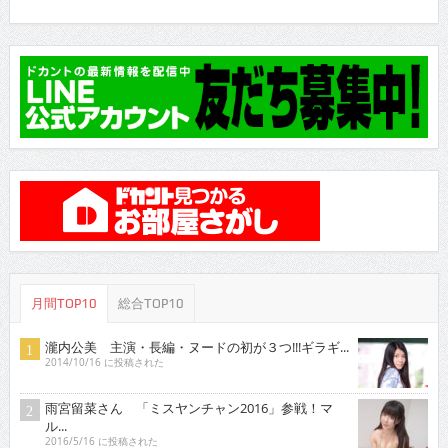
月間TOP10
総合TOP10
瀧内公美 主演・長編・ヌードの初が３つ!!!ギラギ...
2014/10/16 に投稿された
雨宮留菜さん 「ミスヤンチャン2016」参戦！マ
ル...
2016/5/16 に投稿された