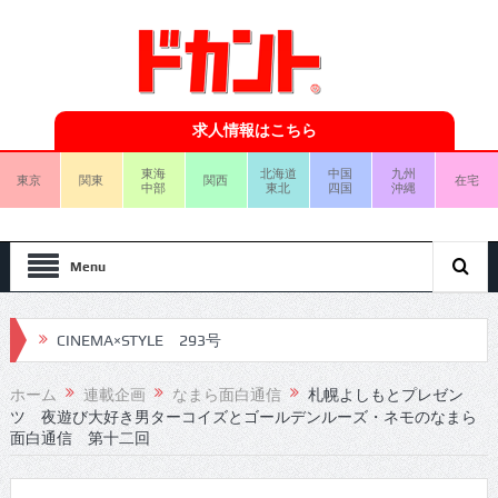
求人情報はこちら
東海
北海道
中国
九州
東京
関東
関西
在宅
中部
東北
四国
沖縄
Menu
CINEMA×STYLE 293号
CINEMA×STYLE 292号
ホーム
連載企画
なまら面白通信
札幌よしもとプレゼン
ツ 夜遊び大好き男ターコイズとゴールデンルーズ・ネモのなまら
CINEMA×STYLE 291号
面白通信 第十二回
CINEMA×STYLE 290号