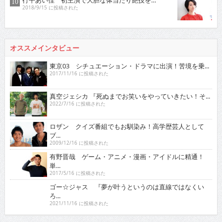
行平あい佳 初主演で大胆な体当たり艶技を…
2018/9/15 に投稿された
オススメインタビュー
東京03 シチュエーション・ドラマに出演！苦境を乗...
2017/11/16 に投稿された
真空ジェシカ 『死ぬまでお笑いをやっていきたい！そ...
2022/7/16 に投稿された
ロザン クイズ番組でもお馴染み！高学歴芸人として
ブ...
2009/12/16 に投稿された
有野晋哉 ゲーム・アニメ・漫画・アイドルに精通！
単...
2017/5/16 に投稿された
ゴー☆ジャス 『夢が叶うというのは直線ではなくい
ろ...
2021/11/16 に投稿された