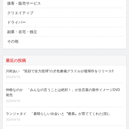
接客・販売サービス
クリエイティブ
ドライバー
副業・在宅・独立
その他
最近の投稿
川村あい “笑顔で全力投球”の才色兼備グラドルが復帰作をリリース!!
2024/5/16
仲根なのか 「みんなの言うことは絶対！」が合言葉の新作イメージDVD
発売
2024/4/16
ランジャタイ 「素晴らしい出会いと〝癒着〟が育ててくれた(笑)」
2024/4/16