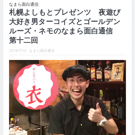
CINEMA×STYLE 289号
なまら面白通信
札幌よしもとプレゼンツ 夜遊び
CINEMA×STYLE 288号
大好き男ターコイズとゴールデン
CINEMA×STYLE 287号
ルーズ・ネモのなまら面白通信
CINEMA×STYLE 286号
第十二回
CINEMA×STYLE 285号
2018/7/14
なまら面白通信
CINEMA×STYLE 294号