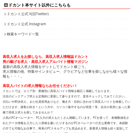
ドカント本サイト以外にこちらも
ドカント公式 X(旧Twitter)
ドカント公式 Instagram
検索キーワード一覧
高収入求人をお探しなら、高収入求人情報誌ドカント
男の稼げる求人・高収入求人アルバイト情報マガジン
最新の高収入求人情報をゲットしてドカント稼ごう。
求人情報の他、特集やインタビュー、グラビアなど仕事を探しながら様々な情
報も・・・。
高収入バイトの求人情報ならお任せください！
ドカントでは、エリア別・業種別に高収入バイト情報を幅広く掲載しております。
注目のピックアップ求人も定期的に更新して参りますので、是非チェックしてみてください。
日払いや即決求人、また社員登用ありなど、働き方・目的に合わせて高収入バイトを検索してい
ただけます。接客が好き！という方や、コツコツ集中するのが得意！等、自分の長所にあった業
種で高収入求人を探してみませんか？
人気のPCオペレーター、PC入力の求人もたくさん掲載しています。PCを使って、各種数値化さ
れたデータ情報を入力したり原稿を書いたりするのがPCオペレーターの主な業務です。未経験
の方でも可能なお仕事で、将来のPCスキルアップも見込めます。新着求人情報も続々追加して