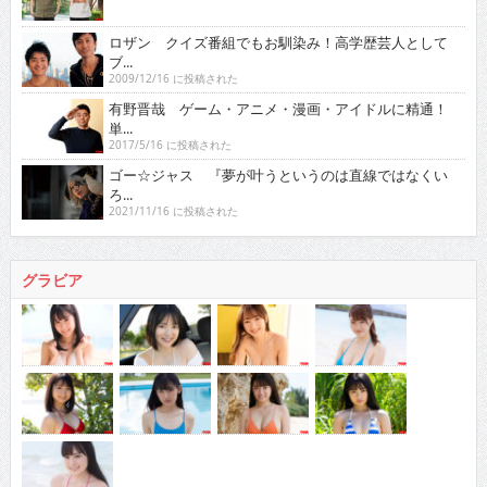
ロザン クイズ番組でもお馴染み！高学歴芸人として
ブ...
2009/12/16 に投稿された
有野晋哉 ゲーム・アニメ・漫画・アイドルに精通！
単...
2017/5/16 に投稿された
ゴー☆ジャス 『夢が叶うというのは直線ではなくい
ろ...
2021/11/16 に投稿された
グラビア