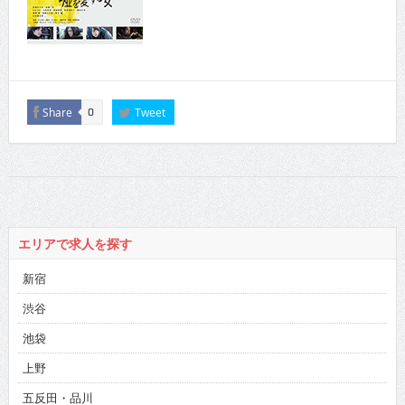
Share
Tweet
0
エリアで求人を探す
新宿
渋谷
池袋
上野
五反田・品川