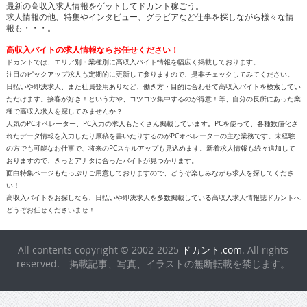
最新の高収入求人情報をゲットしてドカント稼ごう。
求人情報の他、特集やインタビュー、グラビアなど仕事を探しながら様々な情
報も・・・。
高収入バイトの求人情報ならお任せください！
ドカントでは、エリア別・業種別に高収入バイト情報を幅広く掲載しております。
注目のピックアップ求人も定期的に更新して参りますので、是非チェックしてみてください。
日払いや即決求人、また社員登用ありなど、働き方・目的に合わせて高収入バイトを検索してい
ただけます。接客が好き！という方や、コツコツ集中するのが得意！等、自分の長所にあった業
種で高収入求人を探してみませんか？
人気のPCオペレーター、PC入力の求人もたくさん掲載しています。PCを使って、各種数値化さ
れたデータ情報を入力したり原稿を書いたりするのがPCオペレーターの主な業務です。未経験
の方でも可能なお仕事で、将来のPCスキルアップも見込めます。新着求人情報も続々追加して
おりますので、きっとアナタに合ったバイトが見つかります。
面白特集ページもたっぷりご用意しておりますので、どうぞ楽しみながら求人を探してくださ
い！
高収入バイトをお探しなら、日払いや即決求人を多数掲載している高収入求人情報誌ドカントへ
どうぞお任せくださいませ！
All contents copyright © 2002-2025
ドカント.com
. All rights
reserved. 掲載記事、写真、イラストの無断転載を禁じます。