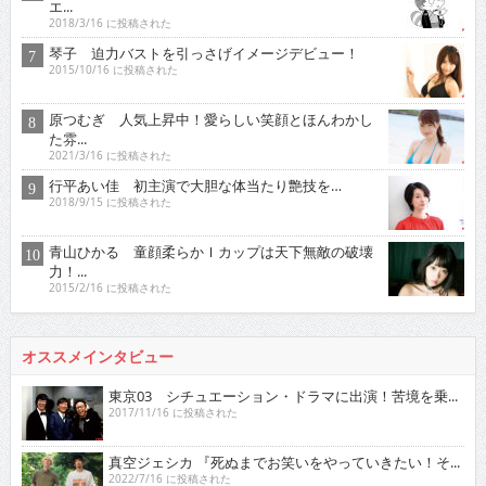
エ...
2018/3/16 に投稿された
琴子 迫力バストを引っさげイメージデビュー！
2015/10/16 に投稿された
原つむぎ 人気上昇中！愛らしい笑顔とほんわかし
た雰...
2021/3/16 に投稿された
行平あい佳 初主演で大胆な体当たり艶技を…
2018/9/15 に投稿された
青山ひかる 童顔柔らかＩカップは天下無敵の破壊
力！...
2015/2/16 に投稿された
オススメインタビュー
東京03 シチュエーション・ドラマに出演！苦境を乗...
2017/11/16 に投稿された
真空ジェシカ 『死ぬまでお笑いをやっていきたい！そ...
2022/7/16 に投稿された