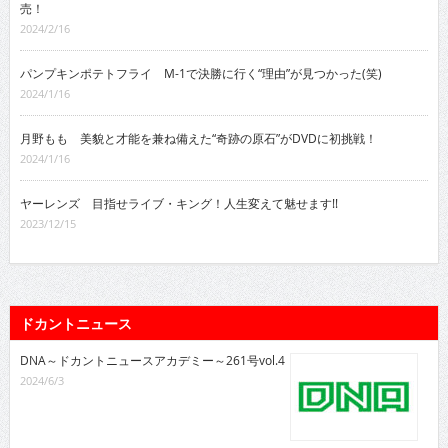
売！
2024/2/16
パンプキンポテトフライ M-1で決勝に行く“理由”が見つかった(笑)
2024/1/16
月野もも 美貌と才能を兼ね備えた“奇跡の原石”がDVDに初挑戦！
2024/1/16
ヤーレンズ 目指せライブ・キング！人生変えて魅せます!!
2023/12/15
ドカントニュース
DNA～ドカントニュースアカデミー～261号vol.4
2024/6/3