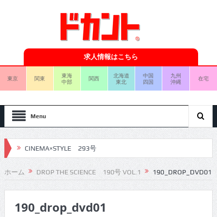
求人情報はこちら
東海
北海道
中国
九州
東京
関東
関西
在宅
中部
東北
四国
沖縄
Menu
CINEMA×STYLE 293号
CINEMA×STYLE 292号
ホーム
DROP THE SCIENCE 190号 VOL.1
190_DROP_DVD01
CINEMA×STYLE 291号
190_drop_dvd01
CINEMA×STYLE 290号