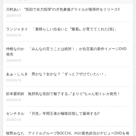
川村あい “笑顔で全力投球”の才色兼備グラドルが復帰作をリリース!!
2024/5/16
ランジャタイ 「素晴らしい出会いと〝癒着〟が育ててくれた(笑)」
2024/4/16
仲根なのか 「みんなの言うことは絶対！」が合言葉の新作イメージDVD
発売
2024/4/16
あぁ～しらき 男かな？女かな？「ずっとフザけていたい！」
2024/3/16
杉本愛莉鈴 無邪気な笑顔で魅了する…“まりり”ちゃん初トレカ発売！
2024/3/16
センチネル 『月笑』年間王者が極致目指して爆発する!?
2024/2/16
牧野みなた アイドルグループBOCCHI。￼の黄色担当がデビューDVDを発