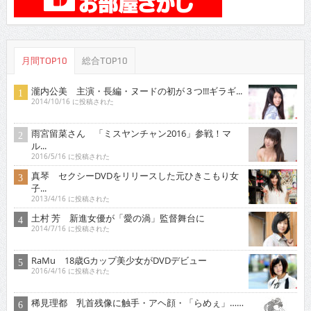
月間TOP10
総合TOP10
瀧内公美 主演・長編・ヌードの初が３つ!!!ギラギ...
2014/10/16 に投稿された
雨宮留菜さん 「ミスヤンチャン2016」参戦！マ
ル...
2016/5/16 に投稿された
真琴 セクシーDVDをリリースした元ひきこもり女
子...
2013/4/16 に投稿された
土村 芳 新進女優が「愛の渦」監督舞台に
2014/7/16 に投稿された
RaMu 18歳Gカップ美少女がDVDデビュー
2016/4/16 に投稿された
稀見理都 乳首残像に触手・アヘ顔・「らめぇ」……