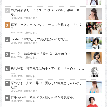
雨宮留菜さん 「ミスヤンチャン2016」参戦！マ
ル...
2016/5/16 に投稿された
真琴 セクシーDVDをリリースした元ひきこもり女
子...
2013/4/16 に投稿された
RaMu 18歳Gカップ美少女がDVDデビュー
2016/4/16 に投稿された
土村 芳 新進女優が「愛の渦」監督舞台に
2014/7/16 に投稿された
稀見理都 乳首残像に触手・アヘ顔・「らめぇ」……
エ...
2018/3/16 に投稿された
原つむぎ 人気上昇中！愛らしい笑顔とほんわかし
た雰...
2021/3/16 に投稿された
行平あい佳 初主演で大胆な体当たり艶技を…
2018/9/15 に投稿された