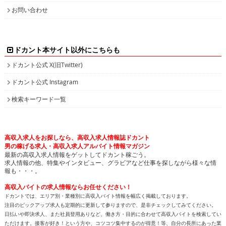
お問い合わせ
ドカント本サイト以外にこちらも
ドカント公式 X(旧Twitter)
ドカント公式 Instagram
検索キーワード一覧
高収入求人をお探しなら、高収入求人情報誌ドカント
男の稼げる求人・高収入求人アルバイト情報マガジン
最新の高収入求人情報をゲットしてドカント稼ごう。
求人情報の他、特集やインタビュー、グラビアなど仕事を探しながら様々な情
報も・・・。
高収入バイトの求人情報ならお任せください！
ドカントでは、エリア別・業種別に高収入バイト情報を幅広く掲載しております。
注目のピックアップ求人も定期的に更新して参りますので、是非チェックしてみてください。
日払いや即決求人、また社員登用ありなど、働き方・目的に合わせて高収入バイトを検索してい
ただけます。接客が好き！という方や、コツコツ集中するのが得意！等、自分の長所にあった業