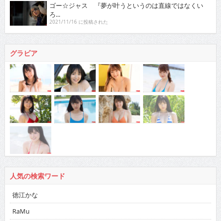
ゴー☆ジャス 『夢が叶うというのは直線ではなくい
ろ...
2021/11/16 に投稿された
グラビア
人気の検索ワード
徳江かな
RaMu