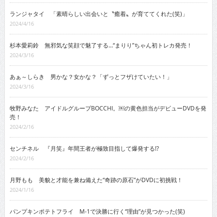
ランジャタイ 「素晴らしい出会いと〝癒着〟が育ててくれた(笑)」
2024/4/16
杉本愛莉鈴 無邪気な笑顔で魅了する…“まりり”ちゃん初トレカ発売！
2024/3/16
あぁ～しらき 男かな？女かな？「ずっとフザけていたい！」
2024/3/16
牧野みなた アイドルグループBOCCHI。￼の黄色担当がデビューDVDを発
売！
2024/2/16
センチネル 『月笑』年間王者が極致目指して爆発する!?
2024/2/16
月野もも 美貌と才能を兼ね備えた“奇跡の原石”がDVDに初挑戦！
2024/1/16
パンプキンポテトフライ M-1で決勝に行く“理由”が見つかった(笑)