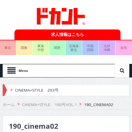
求人情報はこちら
東海
北海道
中国
九州
東京
関東
関西
在宅
中部
東北
四国
沖縄
Menu
CINEMA×STYLE 293号
CINEMA×STYLE 292号
ホーム
CINEMA×STYLE 190号VOL.1
190_CINEMA02
CINEMA×STYLE 291号
190_cinema02
CINEMA×STYLE 290号