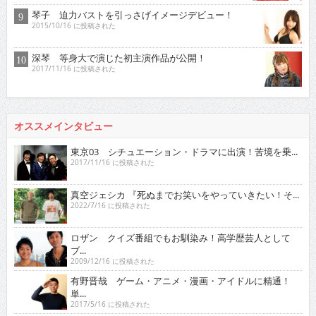
琴子 迫力バストを引っさげイメージデビュー！
2015/10/16 に投稿された
深琴 等身大で演じた初主演作品が公開！
2017/11/16 に投稿された
オススメインタビュー
東京03 シチュエーション・ドラマに出演！苦境を乗...
2017/11/16 に投稿された
真空ジェシカ 『死ぬまでお笑いをやっていきたい！そ...
2022/7/16 に投稿された
ロザン クイズ番組でもお馴染み！高学歴芸人として
ブ...
2009/12/16 に投稿された
有野晋哉 ゲーム・アニメ・漫画・アイドルに精通！
単...
2017/5/16 に投稿された