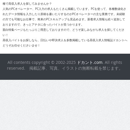
種で高収入求人を探してみませんか？
人気のPCオペレーター、PC入力の求人もたくさん掲載しています。PCを使って、各種数値化さ
れたデータ情報を入力したり原稿を書いたりするのがPCオペレーターの主な業務です。未経験
の方でも可能なお仕事で、将来のPCスキルアップも見込めます。新着求人情報も続々追加して
おりますので、きっとアナタに合ったバイトが見つかります。
面白特集ページもたっぷりご用意しておりますので、どうぞ楽しみながら求人を探してくださ
い！
高収入バイトをお探しなら、日払いや即決求人を多数掲載している高収入求人情報誌ドカントへ
どうぞお任せくださいませ！
All contents copyright © 2002-2025
ドカント.com
. All rights
reserved. 掲載記事、写真、イラストの無断転載を禁じます。