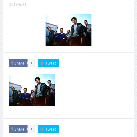
CINEMA×STYLE 289号
2018/6/11
CINEMA×STYLE 288号
CINEMA×STYLE 287号
CINEMA×STYLE 286号
CINEMA×STYLE 285号
CINEMA×STYLE 294号
Share
Tweet
0
Share
Tweet
0