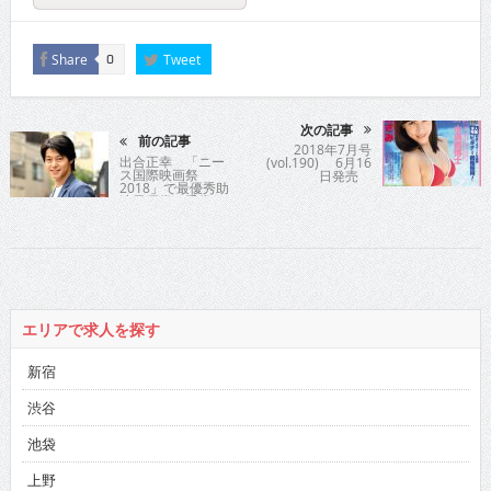
Share
Tweet
0
次の記事
前の記事
2018年7月号
出合正幸 「ニー
(vol.190) 6月16
ス国際映画祭
日発売
2018」で最優秀助
演男優賞を受賞の
最新作公開で想い
を吐露
エリアで求人を探す
新宿
渋谷
池袋
上野