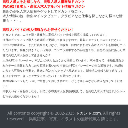
高収入求人をお探しなら、高収入求人情報誌ドカント
男の稼げる求人・高収入求人アルバイト情報マガジン
最新の高収入求人情報をゲットしてドカント稼ごう。
求人情報の他、特集やインタビュー、グラビアなど仕事を探しながら様々な情
報も・・・。
高収入バイトの求人情報ならお任せください！
ドカントでは、エリア別・業種別に高収入バイト情報を幅広く掲載しております。
注目のピックアップ求人も定期的に更新して参りますので、是非チェックしてみてください。
日払いや即決求人、また社員登用ありなど、働き方・目的に合わせて高収入バイトを検索してい
ただけます。接客が好き！という方や、コツコツ集中するのが得意！等、自分の長所にあった業
種で高収入求人を探してみませんか？
人気のPCオペレーター、PC入力の求人もたくさん掲載しています。PCを使って、各種数値化さ
れたデータ情報を入力したり原稿を書いたりするのがPCオペレーターの主な業務です。未経験
の方でも可能なお仕事で、将来のPCスキルアップも見込めます。新着求人情報も続々追加して
おりますので、きっとアナタに合ったバイトが見つかります。
面白特集ページもたっぷりご用意しておりますので、どうぞ楽しみながら求人を探してくださ
い！
高収入バイトをお探しなら、日払いや即決求人を多数掲載している高収入求人情報誌ドカントへ
どうぞお任せくださいませ！
All contents copyright © 2002-2025
ドカント.com
. All rights
reserved. 掲載記事、写真、イラストの無断転載を禁じます。