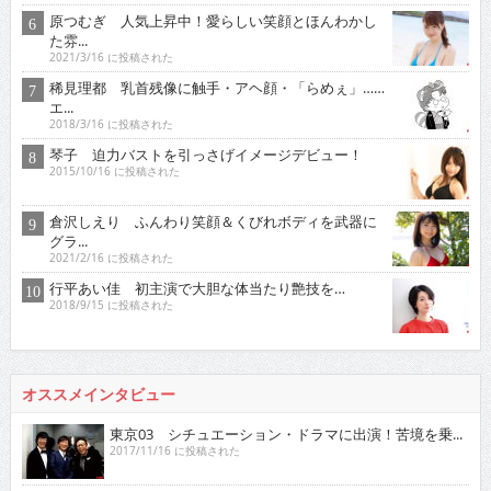
原つむぎ 人気上昇中！愛らしい笑顔とほんわかし
た雰...
2021/3/16 に投稿された
稀見理都 乳首残像に触手・アヘ顔・「らめぇ」……
エ...
2018/3/16 に投稿された
琴子 迫力バストを引っさげイメージデビュー！
2015/10/16 に投稿された
倉沢しえり ふんわり笑顔＆くびれボディを武器に
グラ...
2021/2/16 に投稿された
行平あい佳 初主演で大胆な体当たり艶技を…
2018/9/15 に投稿された
オススメインタビュー
東京03 シチュエーション・ドラマに出演！苦境を乗...
2017/11/16 に投稿された