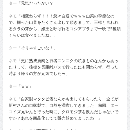
ター
「元気だったかい？」
ネモ
「相変わらず！！！悠々自適でｗｗｗ山菜の季節なの
で、採った山菜をたくさん出して頂きまして、王様と言われ
るタラの芽から、嬢王と呼ばれるコシアブラまで一晩で5種類
くらいは食べましたね。」
ター
「そりゃすごいな！」
ネモ
「更に熟成鹿肉と行者ニンニクの焼きものなんかもあっ
たりして、往復を長距離バスで行ったにも関わらず、行った
時より帰りの方が元気でしたｗ」
ター
「ｗｗ」
ネモ
「自家製マタタビ酒なんかも出してもらったり、全てが
新村さんの自家製で、自然を満喫してきました！前回、ター
コイズ兄やんと行った時に、クロモジ茶を飲んだじゃないで
すか？あれを商品化してて販売始めてましたわ！」