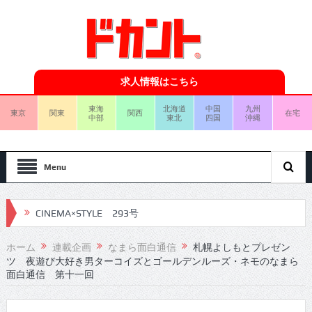
求人情報はこちら
東海
北海道
中国
九州
東京
関東
関西
在宅
中部
東北
四国
沖縄
Menu
CINEMA×STYLE 293号
CINEMA×STYLE 292号
ホーム
連載企画
なまら面白通信
札幌よしもとプレゼン
ツ 夜遊び大好き男ターコイズとゴールデンルーズ・ネモのなまら
CINEMA×STYLE 291号
面白通信 第十一回
CINEMA×STYLE 290号