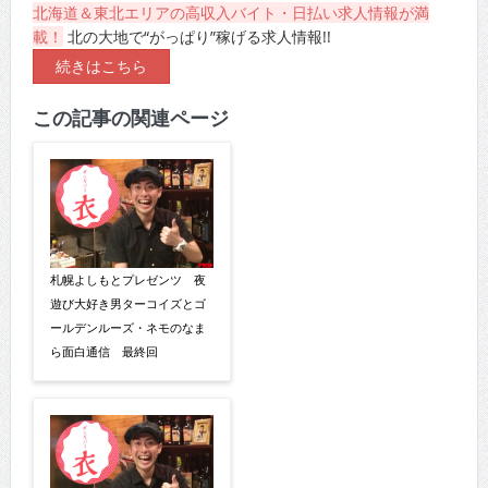
北海道＆東北エリアの高収入バイト・日払い求人情報が満
載！
北の大地で“がっぱり”稼げる求人情報!!
続きはこちら
この記事の関連ページ
札幌よしもとプレゼンツ 夜
遊び大好き男ターコイズとゴ
ールデンルーズ・ネモのなま
ら面白通信 最終回