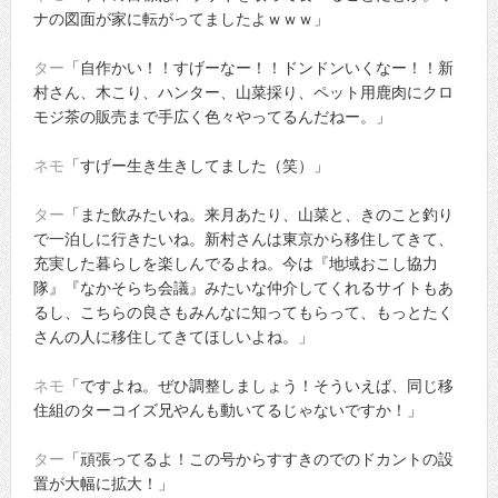
ナの図面が家に転がってましたよｗｗｗ」
ター
「自作かい！！すげーなー！！ドンドンいくなー！！新
村さん、木こり、ハンター、山菜採り、ペット用鹿肉にクロ
モジ茶の販売まで手広く色々やってるんだねー。」
ネモ
「すげー生き生きしてました（笑）」
ター
「また飲みたいね。来月あたり、山菜と、きのこと釣り
で一泊しに行きたいね。新村さんは東京から移住してきて、
充実した暮らしを楽しんでるよね。今は『地域おこし協力
隊』『なかそらち会議』みたいな仲介してくれるサイトもあ
るし、こちらの良さもみんなに知ってもらって、もっとたく
さんの人に移住してきてほしいよね。」
ネモ
「ですよね。ぜひ調整しましょう！そういえば、同じ移
住組のターコイズ兄やんも動いてるじゃないですか！」
ター
「頑張ってるよ！この号からすすきのでのドカントの設
置が大幅に拡大！」