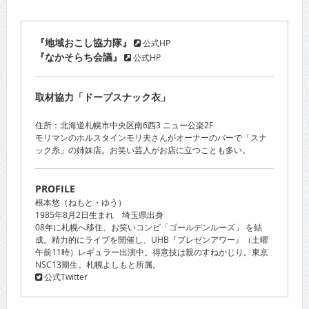
『地域おこし協力隊』
公式HP
『なかそらち会議』
公式HP
取材協力「ドープスナック衣」
住所：北海道札幌市中央区南6西3 ニュー公楽2F
モリマンのホルスタインモリ夫さんがオーナーのバーで「スナ
ック糸」の姉妹店。お笑い芸人がお店に立つことも多い。
PROFILE
根本悠（ねもと・ゆう）
1985年8月2日生まれ 埼玉県出身
08年に札幌へ移住、お笑いコンビ「ゴールデンルーズ」 を結
成。精力的にライブを開催し、UHB『プレゼンアワー』（土曜
午前11時）レギュラー出演中。得意技は親のすねかじり。東京
NSC13期生。札幌よしもと所属。
公式Twitter