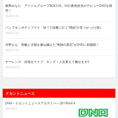
牧野みなた アイドルグループBOCCHI。￼の黄色担当がデビューDVDを発
売！
2024/2/16
パンプキンポテトフライ M-1で決勝に行く“理由”が見つかった(笑)
2024/1/16
月野もも 美貌と才能を兼ね備えた“奇跡の原石”がDVDに初挑戦！
2024/1/16
ヤーレンズ 目指せライブ・キング！人生変えて魅せます!!
2023/12/15
ドカントニュース
DNA～ドカントニュースアカデミー～261号vol.4
2024/6/3