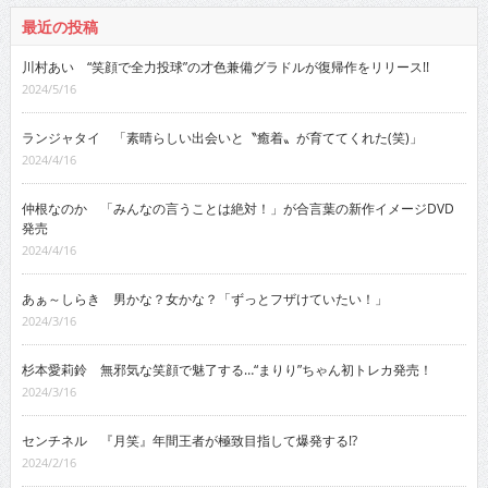
最近の投稿
川村あい “笑顔で全力投球”の才色兼備グラドルが復帰作をリリース!!
2024/5/16
ランジャタイ 「素晴らしい出会いと〝癒着〟が育ててくれた(笑)」
2024/4/16
仲根なのか 「みんなの言うことは絶対！」が合言葉の新作イメージDVD
発売
2024/4/16
あぁ～しらき 男かな？女かな？「ずっとフザけていたい！」
2024/3/16
杉本愛莉鈴 無邪気な笑顔で魅了する…“まりり”ちゃん初トレカ発売！
2024/3/16
センチネル 『月笑』年間王者が極致目指して爆発する!?
2024/2/16