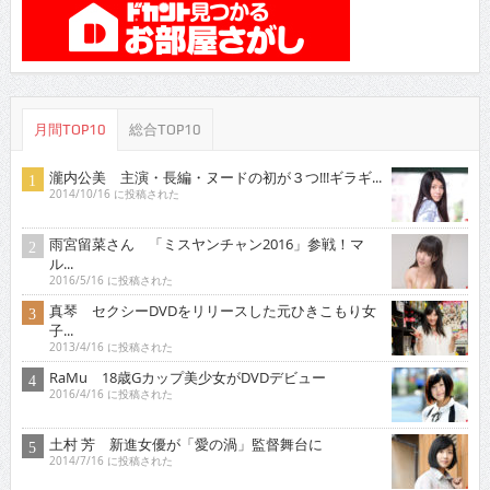
月間TOP10
総合TOP10
瀧内公美 主演・長編・ヌードの初が３つ!!!ギラギ...
2014/10/16 に投稿された
雨宮留菜さん 「ミスヤンチャン2016」参戦！マ
ル...
2016/5/16 に投稿された
真琴 セクシーDVDをリリースした元ひきこもり女
子...
2013/4/16 に投稿された
RaMu 18歳Gカップ美少女がDVDデビュー
2016/4/16 に投稿された
土村 芳 新進女優が「愛の渦」監督舞台に
2014/7/16 に投稿された