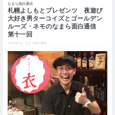
CINEMA×STYLE 289号
なまら面白通信
札幌よしもとプレゼンツ 夜遊び
CINEMA×STYLE 288号
大好き男ターコイズとゴールデン
CINEMA×STYLE 287号
ルーズ・ネモのなまら面白通信
CINEMA×STYLE 286号
第十一回
CINEMA×STYLE 285号
2018/6/16
なまら面白通信
CINEMA×STYLE 294号