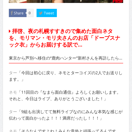
Share
Tweet
0
拝啓、夜の札幌すすきので集めた面白ネタ
を、モリマン・モリ夫さんのお店「ドープスナ
ック衣」からお届けする訳で…
東京から芦別へ移住の“鹿肉ハンター”新村さんを再訪したら…
ター
「今回は初心に戻り、ネモとターコイズの2人でお送りし
ます。」
ネモ
「11回目の『なまら面白通信』よろしくお願いします。
それと、今日はライブ、ありがとうございました！」
ター
「9組も出演してて無料ライブなのにみんな本気な感じが
伝わって面白かったよ！！！満席だったし！！！」
ネモ
「そうなんですよね！みんな意外と頑張ってるんです