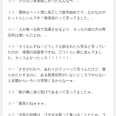
ター
「クロモジ茶美味しかったもんな〜。」
ネモ
「鹿肉もペット用に加工して販売始めてて。なかなかの
ヒットらしいんです！無添加だって言ってました。」
ター
「人が食べる肉で流通させるより、そっちの道の方が商
品化は速いんだよね。」
ネモ
「そうなんすね！どうしても頼まれたら売ると言ってい
たのが、雄鹿の頭蓋骨ですね。三つくらい家に並んでまし
た。カッコよかったッス！！！！！！」
ター
「さすがだわ〜。あれトロフィーって言うんだけど、腐
らせたりするのに、ある程度住民がいないところでやらない
と近隣からいろいろ苦情くるからなーｗ」
ネモ
「家の裏に放り投げてあるって言ってましたｗ」
ター
「最高だねｗｗｗ」
ネモ
「今年の目標は、ウサギを取って食べることだとか。ワ