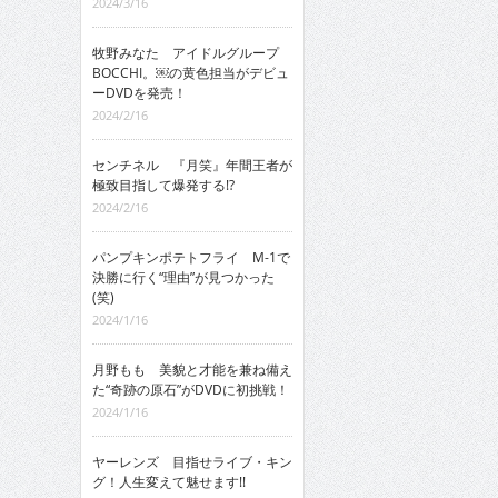
2024/3/16
牧野みなた アイドルグループ
BOCCHI。￼の黄色担当がデビュ
ーDVDを発売！
2024/2/16
センチネル 『月笑』年間王者が
極致目指して爆発する!?
2024/2/16
パンプキンポテトフライ M-1で
決勝に行く“理由”が見つかった
(笑)
2024/1/16
月野もも 美貌と才能を兼ね備え
た“奇跡の原石”がDVDに初挑戦！
2024/1/16
ヤーレンズ 目指せライブ・キン
グ！人生変えて魅せます!!