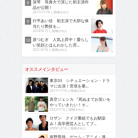
深琴 等身大で演じた初主演作
品が公開！
2017/11/16 に投稿された
行平あい佳 初主演で大胆な体
当たり艶技を…
2018/9/15 に投稿された
原つむぎ 人気上昇中！愛らし
い笑顔とほんわかした雰...
2021/3/16 に投稿された
オススメインタビュー
東京03 シチュエーション・ドラ
マに出演！苦境を乗...
2017/11/16 に投稿された
真空ジェシカ 『死ぬまでお笑いを
やっていきたい！そ...
2022/7/16 に投稿された
ロザン クイズ番組でもお馴染
み！高学歴芸人としてブ...
2009/12/16 に投稿された
有野晋哉 ゲーム・アニメ・漫