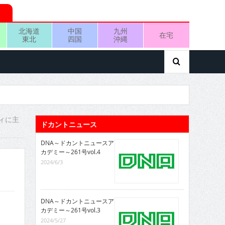
北海道
中国
九州
在宅
東北
四国
沖縄
ィに主
ドカントニュース
DNA～ドカントニュースア
カデミー～261号vol.4
2024/6/3
DNA～ドカントニュースア
カデミー～261号vol.3
2024/5/27