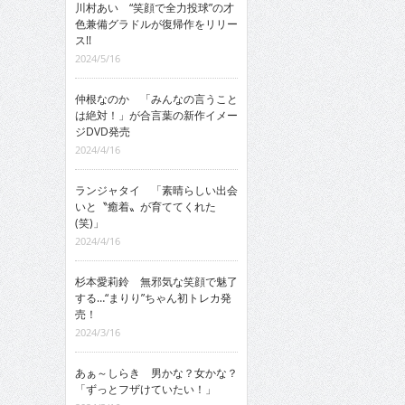
川村あい “笑顔で全力投球”の才
色兼備グラドルが復帰作をリリー
ス!!
2024/5/16
仲根なのか 「みんなの言うこと
は絶対！」が合言葉の新作イメー
ジDVD発売
2024/4/16
ランジャタイ 「素晴らしい出会
いと〝癒着〟が育ててくれた
(笑)」
2024/4/16
杉本愛莉鈴 無邪気な笑顔で魅了
する…“まりり”ちゃん初トレカ発
売！
2024/3/16
あぁ～しらき 男かな？女かな？
「ずっとフザけていたい！」