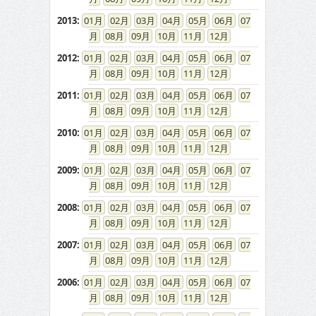
2013
:
01
02
03
04
05
06
07
08
09
10
11
12
2012
:
01
02
03
04
05
06
07
08
09
10
11
12
2011
:
01
02
03
04
05
06
07
08
09
10
11
12
2010
:
01
02
03
04
05
06
07
08
09
10
11
12
2009
:
01
02
03
04
05
06
07
08
09
10
11
12
2008
:
01
02
03
04
05
06
07
08
09
10
11
12
2007
:
01
02
03
04
05
06
07
08
09
10
11
12
2006
:
01
02
03
04
05
06
07
08
09
10
11
12