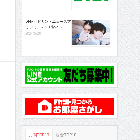
DNA～ドカントニュースア
カデミー～261号vol.2
2024/5/20
月間TOP10
総合TOP10