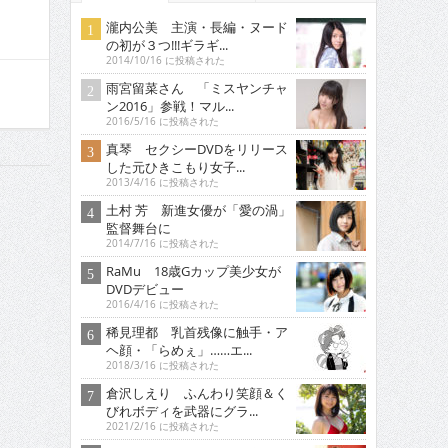
瀧内公美 主演・長編・ヌード
の初が３つ!!!ギラギ...
2014/10/16 に投稿された
雨宮留菜さん 「ミスヤンチャ
ン2016」参戦！マル...
2016/5/16 に投稿された
真琴 セクシーDVDをリリース
した元ひきこもり女子...
2013/4/16 に投稿された
土村 芳 新進女優が「愛の渦」
監督舞台に
2014/7/16 に投稿された
RaMu 18歳Gカップ美少女が
DVDデビュー
2016/4/16 に投稿された
稀見理都 乳首残像に触手・ア
ヘ顔・「らめぇ」……エ...
2018/3/16 に投稿された
倉沢しえり ふんわり笑顔＆く
びれボディを武器にグラ...
2021/2/16 に投稿された