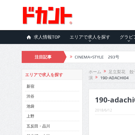
求人情報TOP
エリアで求人を探す
グラビ
注目記事
CINEMA×STYLE 293号
CINEMA×STYLE 292号
ホーム
足立梨花 餃
エリアで求人を探す
演
190-ADACHI04
CINEMA×STYLE 291号
新宿
CINEMA×STYLE 290号
渋谷
190-adachi
CINEMA×STYLE 289号
池袋
2018/6/12
CINEMA×STYLE 288号
上野
五反田・品川
CINEMA×STYLE 287号