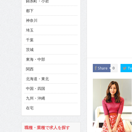
錦糸町・小岩
CINEMA×STYLE 286号
都下
CINEMA×STYLE 285号
神奈川
CINEMA×STYLE 294号
埼玉
千葉
茨城
東海・中部
Share
Tw
0
関西
北海道・東北
中国・四国
九州・沖縄
在宅
職種・業種で求人を探す