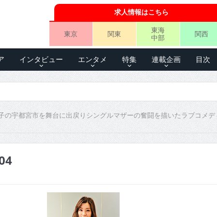
求人情報はこちら
東海
東京
関東
関西
中部
ア
インタビュー
エンタメ
特集
連載企画
目次
子の宇都宮市を舞台に出戻りシングルマザーの奮闘を描いたラブコメデ
04