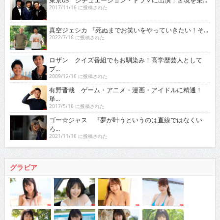
東京03 シチュエーション・ドラマに出演！苦境を乗...
2017/11/16 に投稿された
真空ジェシカ 『死ぬまでお笑いをやっていきたい！そ...
2022/7/16 に投稿された
ロザン クイズ番組でもお馴染み！高学歴芸人として
ブ...
2009/12/16 に投稿された
有野晋哉 ゲーム・アニメ・漫画・アイドルに精通！
単...
2017/5/16 に投稿された
ゴー☆ジャス 『夢が叶うというのは直線ではなくい
ろ...
2021/11/16 に投稿された
グラビア