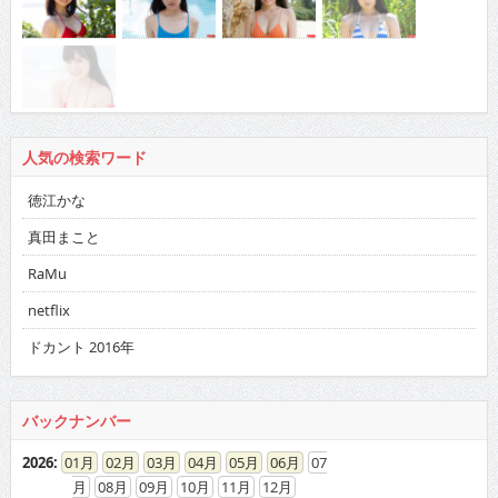
人気の検索ワード
徳江かな
真田まこと
RaMu
netflix
ドカント 2016年
バックナンバー
2026
:
01
02
03
04
05
06
07
08
09
10
11
12