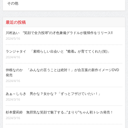
その他
最近の投稿
川村あい “笑顔で全力投球”の才色兼備グラドルが復帰作をリリース!!
2024/5/16
ランジャタイ 「素晴らしい出会いと〝癒着〟が育ててくれた(笑)」
2024/4/16
仲根なのか 「みんなの言うことは絶対！」が合言葉の新作イメージDVD
発売
2024/4/16
あぁ～しらき 男かな？女かな？「ずっとフザけていたい！」
2024/3/16
杉本愛莉鈴 無邪気な笑顔で魅了する…“まりり”ちゃん初トレカ発売！
2024/3/16