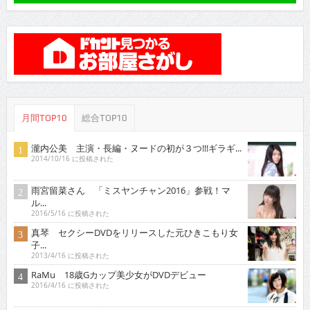
月間TOP10
総合TOP10
瀧内公美 主演・長編・ヌードの初が３つ!!!ギラギ...
2014/10/16 に投稿された
雨宮留菜さん 「ミスヤンチャン2016」参戦！マ
ル...
2016/5/16 に投稿された
真琴 セクシーDVDをリリースした元ひきこもり女
子...
2013/4/16 に投稿された
RaMu 18歳Gカップ美少女がDVDデビュー
2016/4/16 に投稿された