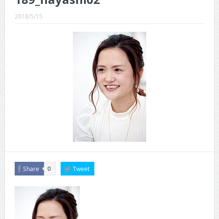
CINEMA×STYLE 289号
2018/5/15
CINEMA×STYLE 288号
CINEMA×STYLE 287号
CINEMA×STYLE 286号
CINEMA×STYLE 285号
CINEMA×STYLE 294号
Share
Tweet
0