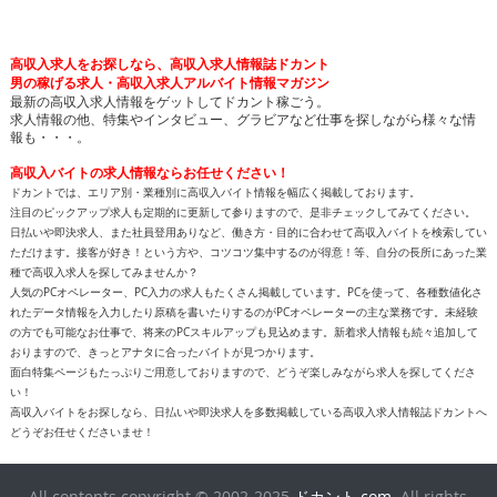
高収入求人をお探しなら、高収入求人情報誌ドカント
男の稼げる求人・高収入求人アルバイト情報マガジン
最新の高収入求人情報をゲットしてドカント稼ごう。
求人情報の他、特集やインタビュー、グラビアなど仕事を探しながら様々な情
報も・・・。
高収入バイトの求人情報ならお任せください！
ドカントでは、エリア別・業種別に高収入バイト情報を幅広く掲載しております。
注目のピックアップ求人も定期的に更新して参りますので、是非チェックしてみてください。
日払いや即決求人、また社員登用ありなど、働き方・目的に合わせて高収入バイトを検索してい
ただけます。接客が好き！という方や、コツコツ集中するのが得意！等、自分の長所にあった業
種で高収入求人を探してみませんか？
人気のPCオペレーター、PC入力の求人もたくさん掲載しています。PCを使って、各種数値化さ
れたデータ情報を入力したり原稿を書いたりするのがPCオペレーターの主な業務です。未経験
の方でも可能なお仕事で、将来のPCスキルアップも見込めます。新着求人情報も続々追加して
おりますので、きっとアナタに合ったバイトが見つかります。
面白特集ページもたっぷりご用意しておりますので、どうぞ楽しみながら求人を探してくださ
い！
高収入バイトをお探しなら、日払いや即決求人を多数掲載している高収入求人情報誌ドカントへ
どうぞお任せくださいませ！
All contents copyright © 2002-2025
ドカント.com
. All rights