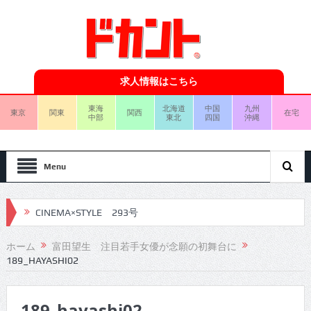
求人情報はこちら
東海
北海道
中国
九州
東京
関東
関西
在宅
中部
東北
四国
沖縄
Menu
CINEMA×STYLE 293号
CINEMA×STYLE 292号
ホーム
富田望生 注目若手女優が念願の初舞台に
189_HAYASHI02
CINEMA×STYLE 291号
CINEMA×STYLE 290号
189_hayashi02