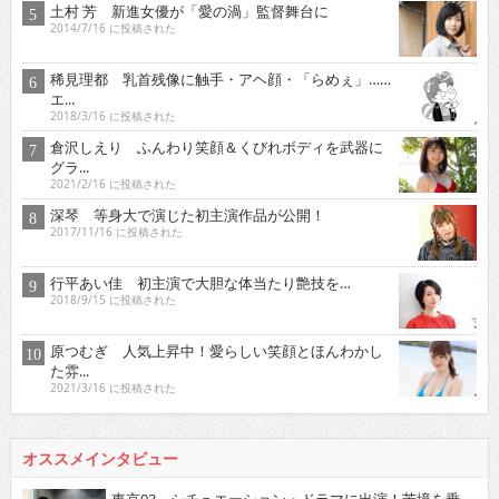
土村 芳 新進女優が「愛の渦」監督舞台に
2014/7/16 に投稿された
稀見理都 乳首残像に触手・アヘ顔・「らめぇ」……
エ...
2018/3/16 に投稿された
倉沢しえり ふんわり笑顔＆くびれボディを武器に
グラ...
2021/2/16 に投稿された
深琴 等身大で演じた初主演作品が公開！
2017/11/16 に投稿された
行平あい佳 初主演で大胆な体当たり艶技を…
2018/9/15 に投稿された
原つむぎ 人気上昇中！愛らしい笑顔とほんわかし
た雰...
2021/3/16 に投稿された
オススメインタビュー