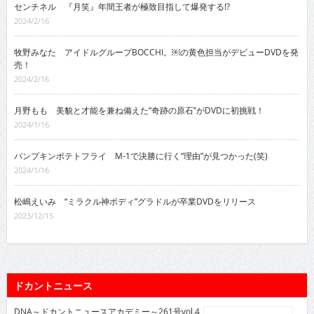
センチネル 『月笑』年間王者が極致目指して爆発する!?
2024/2/16
牧野みなた アイドルグループBOCCHI。￼の黄色担当がデビューDVDを発
売！
2024/2/16
月野もも 美貌と才能を兼ね備えた“奇跡の原石”がDVDに初挑戦！
2024/1/16
パンプキンポテトフライ M-1で決勝に行く“理由”が見つかった(笑)
2024/1/16
松嶋えいみ “ミラクル神ボディ”グラドルが卒業DVDをリリース
2023/12/15
ドカントニュース
DNA～ドカントニュースアカデミー～261号vol.4