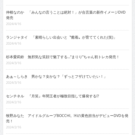
仲根なのか 「みんなの言うことは絶対！」が合言葉の新作イメージDVD
発売
2024/4/16
ランジャタイ 「素晴らしい出会いと〝癒着〟が育ててくれた(笑)」
2024/4/16
杉本愛莉鈴 無邪気な笑顔で魅了する…“まりり”ちゃん初トレカ発売！
2024/3/16
あぁ～しらき 男かな？女かな？「ずっとフザけていたい！」
2024/3/16
センチネル 『月笑』年間王者が極致目指して爆発する!?
2024/2/16
牧野みなた アイドルグループBOCCHI。￼の黄色担当がデビューDVDを発
売！
2024/2/16