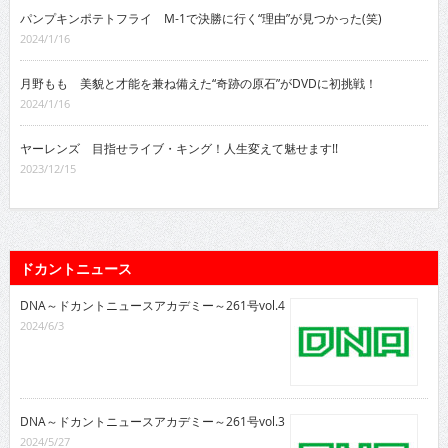
パンプキンポテトフライ M-1で決勝に行く“理由”が見つかった(笑)
2024/1/16
月野もも 美貌と才能を兼ね備えた“奇跡の原石”がDVDに初挑戦！
2024/1/16
ヤーレンズ 目指せライブ・キング！人生変えて魅せます!!
2023/12/15
ドカントニュース
DNA～ドカントニュースアカデミー～261号vol.4
2024/6/3
DNA～ドカントニュースアカデミー～261号vol.3
2024/5/27