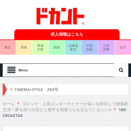
求人情報はこちら
東海
北海道
中国
九州
東京
関東
関西
在宅
中部
東北
四国
沖縄
Menu
CINEMA×STYLE 293号
CINEMA×STYLE 292号
ホーム
コロッケ 人気エンターテイナーが笑いを封印して映画初
主演！夢を持つ大切さと相手を気遣う心を伝えていきたい!!
189-
CINEMA×STYLE 291号
CROKET04
CINEMA×STYLE 290号