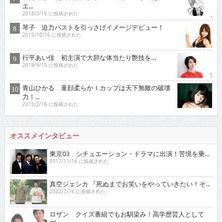
エ...
2018/3/16 に投稿された
琴子 迫力バストを引っさげイメージデビュー！
2015/10/16 に投稿された
行平あい佳 初主演で大胆な体当たり艶技を…
2018/9/15 に投稿された
青山ひかる 童顔柔らかＩカップは天下無敵の破壊
力！...
2015/2/16 に投稿された
オススメインタビュー
東京03 シチュエーション・ドラマに出演！苦境を乗...
2017/11/16 に投稿された
真空ジェシカ 『死ぬまでお笑いをやっていきたい！そ...
2022/7/16 に投稿された
ロザン クイズ番組でもお馴染み！高学歴芸人として