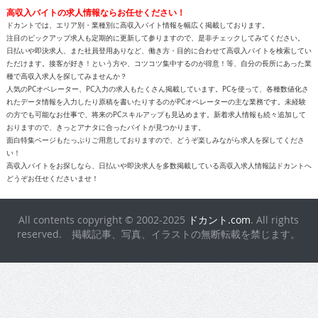
高収入バイトの求人情報ならお任せください！
ドカントでは、エリア別・業種別に高収入バイト情報を幅広く掲載しております。
注目のピックアップ求人も定期的に更新して参りますので、是非チェックしてみてください。
日払いや即決求人、また社員登用ありなど、働き方・目的に合わせて高収入バイトを検索してい
ただけます。接客が好き！という方や、コツコツ集中するのが得意！等、自分の長所にあった業
種で高収入求人を探してみませんか？
人気のPCオペレーター、PC入力の求人もたくさん掲載しています。PCを使って、各種数値化さ
れたデータ情報を入力したり原稿を書いたりするのがPCオペレーターの主な業務です。未経験
の方でも可能なお仕事で、将来のPCスキルアップも見込めます。新着求人情報も続々追加して
おりますので、きっとアナタに合ったバイトが見つかります。
面白特集ページもたっぷりご用意しておりますので、どうぞ楽しみながら求人を探してくださ
い！
高収入バイトをお探しなら、日払いや即決求人を多数掲載している高収入求人情報誌ドカントへ
どうぞお任せくださいませ！
All contents copyright © 2002-2025
ドカント.com
. All rights
reserved. 掲載記事、写真、イラストの無断転載を禁じます。