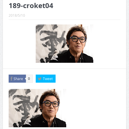
CINEMA×STYLE 289号
189-croket04
CINEMA×STYLE 288号
2018/5/10
CINEMA×STYLE 287号
CINEMA×STYLE 286号
CINEMA×STYLE 285号
CINEMA×STYLE 294号
Share
Tweet
0