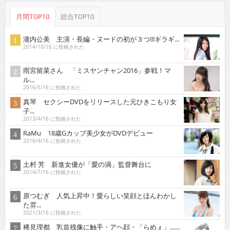
月間TOP10
総合TOP10
瀧内公美 主演・長編・ヌードの初が３つ!!!ギラギ...
2014/10/16 に投稿された
雨宮留菜さん 「ミスヤンチャン2016」参戦！マ
ル...
2016/5/16 に投稿された
真琴 セクシーDVDをリリースした元ひきこもり女
子...
2013/4/16 に投稿された
RaMu 18歳Gカップ美少女がDVDデビュー
2016/4/16 に投稿された
土村 芳 新進女優が「愛の渦」監督舞台に
2014/7/16 に投稿された
原つむぎ 人気上昇中！愛らしい笑顔とほんわかし
た雰...
2021/3/16 に投稿された
稀見理都 乳首残像に触手・アヘ顔・「らめぇ」……