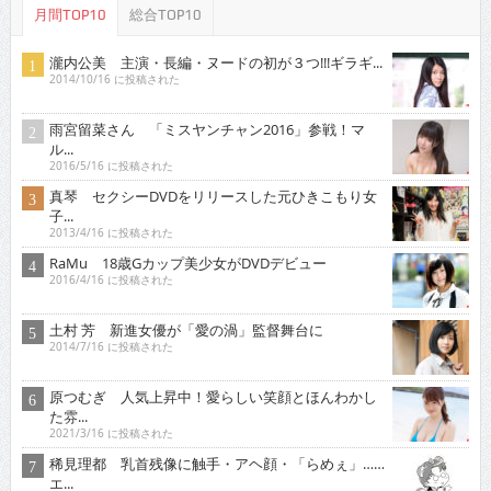
月間TOP10
総合TOP10
瀧内公美 主演・長編・ヌードの初が３つ!!!ギラギ...
2014/10/16 に投稿された
雨宮留菜さん 「ミスヤンチャン2016」参戦！マ
ル...
2016/5/16 に投稿された
真琴 セクシーDVDをリリースした元ひきこもり女
子...
2013/4/16 に投稿された
RaMu 18歳Gカップ美少女がDVDデビュー
2016/4/16 に投稿された
土村 芳 新進女優が「愛の渦」監督舞台に
2014/7/16 に投稿された
原つむぎ 人気上昇中！愛らしい笑顔とほんわかし
た雰...
2021/3/16 に投稿された
稀見理都 乳首残像に触手・アヘ顔・「らめぇ」……
エ...