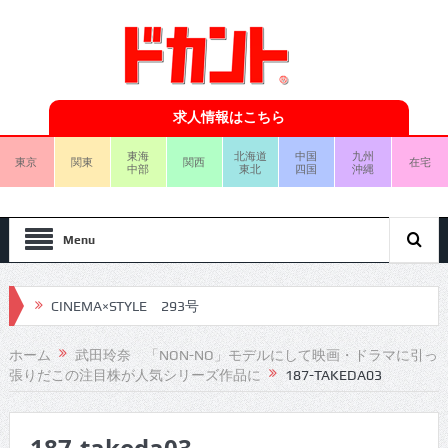
求人情報はこちら
東海
北海道
中国
九州
東京
関東
関西
在宅
中部
東北
四国
沖縄
Menu
CINEMA×STYLE 293号
CINEMA×STYLE 292号
ホーム
武田玲奈 「NON-NO」モデルにして映画・ドラマに引っ
張りだこの注目株が人気シリーズ作品に
187-TAKEDA03
CINEMA×STYLE 291号
CINEMA×STYLE 290号