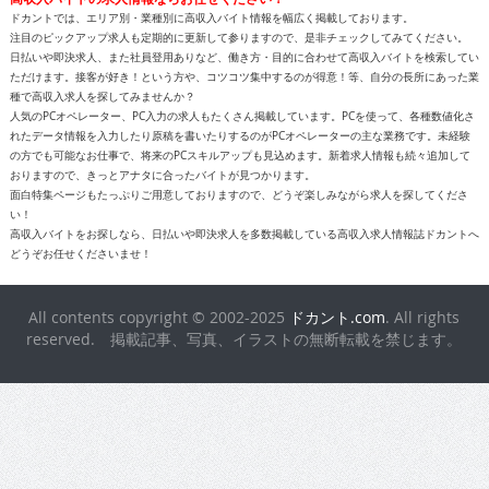
ドカントでは、エリア別・業種別に高収入バイト情報を幅広く掲載しております。
注目のピックアップ求人も定期的に更新して参りますので、是非チェックしてみてください。
日払いや即決求人、また社員登用ありなど、働き方・目的に合わせて高収入バイトを検索してい
ただけます。接客が好き！という方や、コツコツ集中するのが得意！等、自分の長所にあった業
種で高収入求人を探してみませんか？
人気のPCオペレーター、PC入力の求人もたくさん掲載しています。PCを使って、各種数値化さ
れたデータ情報を入力したり原稿を書いたりするのがPCオペレーターの主な業務です。未経験
の方でも可能なお仕事で、将来のPCスキルアップも見込めます。新着求人情報も続々追加して
おりますので、きっとアナタに合ったバイトが見つかります。
面白特集ページもたっぷりご用意しておりますので、どうぞ楽しみながら求人を探してくださ
い！
高収入バイトをお探しなら、日払いや即決求人を多数掲載している高収入求人情報誌ドカントへ
どうぞお任せくださいませ！
All contents copyright © 2002-2025
ドカント.com
. All rights
reserved. 掲載記事、写真、イラストの無断転載を禁じます。