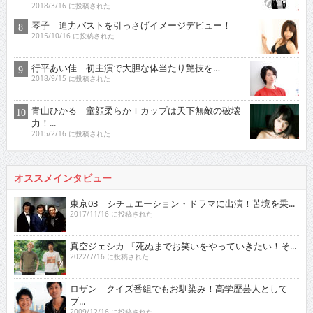
2018/3/16 に投稿された
琴子 迫力バストを引っさげイメージデビュー！
2015/10/16 に投稿された
行平あい佳 初主演で大胆な体当たり艶技を…
2018/9/15 に投稿された
青山ひかる 童顔柔らかＩカップは天下無敵の破壊
力！...
2015/2/16 に投稿された
オススメインタビュー
東京03 シチュエーション・ドラマに出演！苦境を乗...
2017/11/16 に投稿された
真空ジェシカ 『死ぬまでお笑いをやっていきたい！そ...
2022/7/16 に投稿された
ロザン クイズ番組でもお馴染み！高学歴芸人として
ブ...
2009/12/16 に投稿された