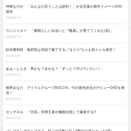
仲根なのか 「みんなの言うことは絶対！」が合言葉の新作イメージDVD
発売
2024/4/16
ランジャタイ 「素晴らしい出会いと〝癒着〟が育ててくれた(笑)」
2024/4/16
杉本愛莉鈴 無邪気な笑顔で魅了する…“まりり”ちゃん初トレカ発売！
2024/3/16
あぁ～しらき 男かな？女かな？「ずっとフザけていたい！」
2024/3/16
牧野みなた アイドルグループBOCCHI。￼の黄色担当がデビューDVDを発
売！
2024/2/16
センチネル 『月笑』年間王者が極致目指して爆発する!?
2024/2/16
パンプキンポテトフライ M-1で決勝に行く“理由”が見つかった(笑)