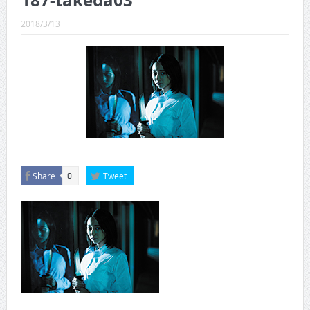
187-takeda03
CINEMA×STYLE 289号
2018/3/13
CINEMA×STYLE 288号
CINEMA×STYLE 287号
CINEMA×STYLE 286号
CINEMA×STYLE 285号
CINEMA×STYLE 294号
Share
Tweet
0