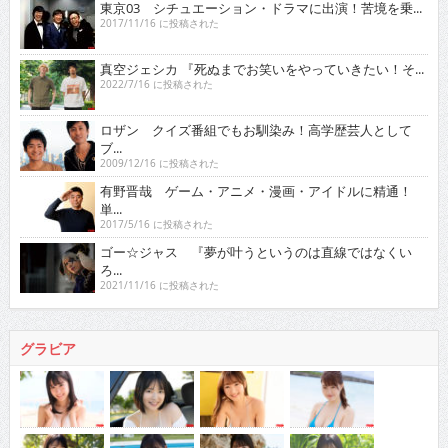
東京03 シチュエーション・ドラマに出演！苦境を乗...
2017/11/16 に投稿された
真空ジェシカ 『死ぬまでお笑いをやっていきたい！そ...
2022/7/16 に投稿された
ロザン クイズ番組でもお馴染み！高学歴芸人として
ブ...
2009/12/16 に投稿された
有野晋哉 ゲーム・アニメ・漫画・アイドルに精通！
単...
2017/5/16 に投稿された
ゴー☆ジャス 『夢が叶うというのは直線ではなくい
ろ...
2021/11/16 に投稿された
グラビア