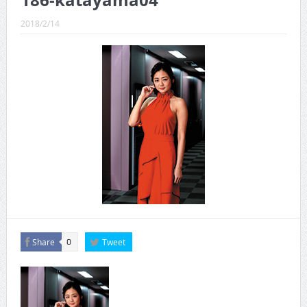
186-katayama04
CINEMA×STYLE 289号
2018/2/14
CINEMA×STYLE 288号
CINEMA×STYLE 287号
CINEMA×STYLE 286号
CINEMA×STYLE 285号
CINEMA×STYLE 294号
Share
Tweet
0