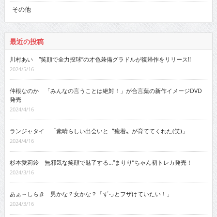
その他
最近の投稿
川村あい “笑顔で全力投球”の才色兼備グラドルが復帰作をリリース!!
2024/5/16
仲根なのか 「みんなの言うことは絶対！」が合言葉の新作イメージDVD
発売
2024/4/16
ランジャタイ 「素晴らしい出会いと〝癒着〟が育ててくれた(笑)」
2024/4/16
杉本愛莉鈴 無邪気な笑顔で魅了する…“まりり”ちゃん初トレカ発売！
2024/3/16
あぁ～しらき 男かな？女かな？「ずっとフザけていたい！」
2024/3/16