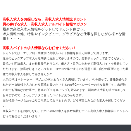
高収入求人をお探しなら、高収入求人情報誌ドカント
男の稼げる求人・高収入求人アルバイト情報マガジン
最新の高収入求人情報をゲットしてドカント稼ごう。
求人情報の他、特集やインタビュー、グラビアなど仕事を探しながら様々な情
報も・・・。
高収入バイトの求人情報ならお任せください！
ドカントでは、エリア別・業種別に高収入バイト情報を幅広く掲載しております。
注目のピックアップ求人も定期的に更新して参りますので、是非チェックしてみてください。
日払いや即決求人、また社員登用ありなど、働き方・目的に合わせて高収入バイトを検索してい
ただけます。接客が好き！という方や、コツコツ集中するのが得意！等、自分の長所にあった業
種で高収入求人を探してみませんか？
人気のPCオペレーター、PC入力の求人もたくさん掲載しています。PCを使って、各種数値化さ
れたデータ情報を入力したり原稿を書いたりするのがPCオペレーターの主な業務です。未経験
の方でも可能なお仕事で、将来のPCスキルアップも見込めます。新着求人情報も続々追加して
おりますので、きっとアナタに合ったバイトが見つかります。
面白特集ページもたっぷりご用意しておりますので、どうぞ楽しみながら求人を探してくださ
い！
高収入バイトをお探しなら、日払いや即決求人を多数掲載している高収入求人情報誌ドカントへ
どうぞお任せくださいませ！