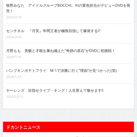
牧野みなた アイドルグループBOCCHI。￼の黄色担当がデビューDVDを発
売！
2024/2/16
センチネル 『月笑』年間王者が極致目指して爆発する!?
2024/2/16
月野もも 美貌と才能を兼ね備えた“奇跡の原石”がDVDに初挑戦！
2024/1/16
パンプキンポテトフライ M-1で決勝に行く“理由”が見つかった(笑)
2024/1/16
ヤーレンズ 目指せライブ・キング！人生変えて魅せます!!
2023/12/15
ドカントニュース