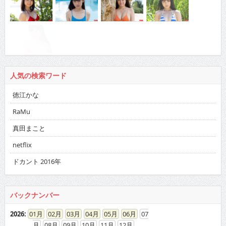
人気の検索ワード
徳江かな
RaMu
真田まこと
netflix
ドカント 2016年
バックナンバー
2026
:
01
02
03
04
05
06
07
08
09
10
11
12