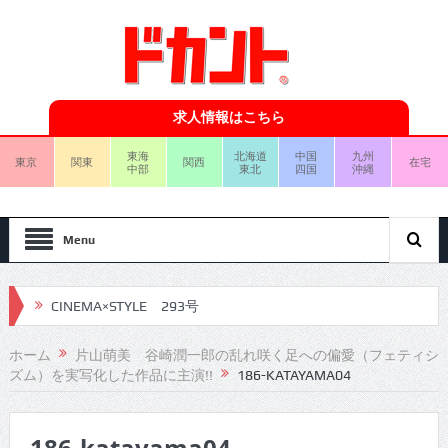
求人情報はこちら
東海
北海道
中国
九州
東京
関東
関西
在宅
中部
東北
四国
沖縄
Menu
CINEMA×STYLE 293号
CINEMA×STYLE 292号
ホーム
片山萌美 谷崎潤一郎の乱れ咲く足への偏愛（フェティシ
ズム）を実写化した作品に主演!!
186-KATAYAMA04
CINEMA×STYLE 291号
CINEMA×STYLE 290号