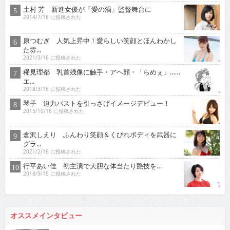
土村 芳 新進女優が「愛の渦」監督舞台に
2014/7/16 に投稿された
原つむぎ 人気上昇中！愛らしい笑顔とほんわかし
た雰...
2021/3/16 に投稿された
稀見理都 乳首残像に触手・アヘ顔・「らめぇ」……
エ...
2018/3/16 に投稿された
琴子 迫力バストを引っさげイメージデビュー！
2015/10/16 に投稿された
倉沢しえり ふんわり笑顔＆くびれボディを武器に
グラ...
2021/2/16 に投稿された
行平あい佳 初主演で大胆な体当たり艶技を…
2018/9/15 に投稿された
オススメインタビュー