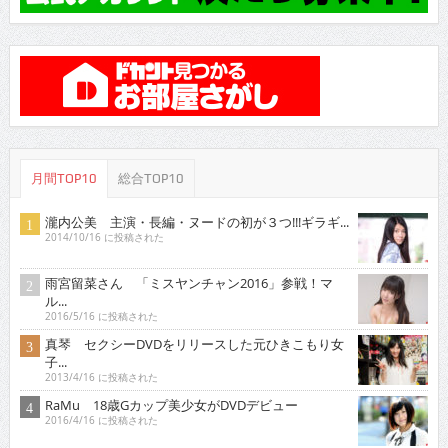
月間TOP10
総合TOP10
瀧内公美 主演・長編・ヌードの初が３つ!!!ギラギ...
2014/10/16 に投稿された
雨宮留菜さん 「ミスヤンチャン2016」参戦！マ
ル...
2016/5/16 に投稿された
真琴 セクシーDVDをリリースした元ひきこもり女
子...
2013/4/16 に投稿された
RaMu 18歳Gカップ美少女がDVDデビュー
2016/4/16 に投稿された