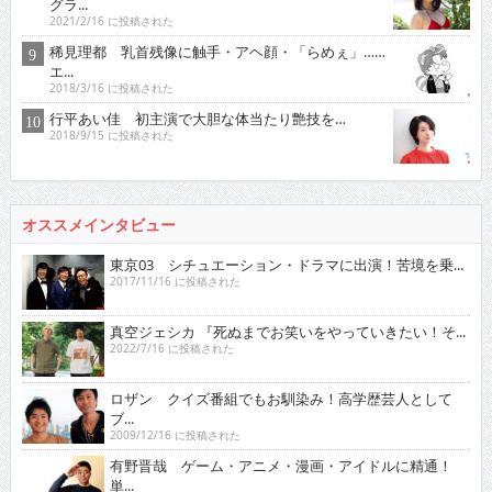
グラ...
2021/2/16 に投稿された
稀見理都 乳首残像に触手・アヘ顔・「らめぇ」……
エ...
2018/3/16 に投稿された
行平あい佳 初主演で大胆な体当たり艶技を…
2018/9/15 に投稿された
オススメインタビュー
東京03 シチュエーション・ドラマに出演！苦境を乗...
2017/11/16 に投稿された
真空ジェシカ 『死ぬまでお笑いをやっていきたい！そ...
2022/7/16 に投稿された
ロザン クイズ番組でもお馴染み！高学歴芸人として
ブ...
2009/12/16 に投稿された
有野晋哉 ゲーム・アニメ・漫画・アイドルに精通！
単...