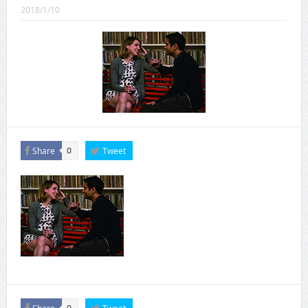
CINEMA×STYLE 289号
2018/1/10
CINEMA×STYLE 288号
CINEMA×STYLE 287号
CINEMA×STYLE 286号
CINEMA×STYLE 285号
CINEMA×STYLE 294号
Share
Tweet
0