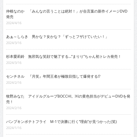
仲根なのか 「みんなの言うことは絶対！」が合言葉の新作イメージDVD
発売
2024/4/16
あぁ～しらき 男かな？女かな？「ずっとフザけていたい！」
2024/3/16
杉本愛莉鈴 無邪気な笑顔で魅了する…“まりり”ちゃん初トレカ発売！
2024/3/16
センチネル 『月笑』年間王者が極致目指して爆発する!?
2024/2/16
牧野みなた アイドルグループBOCCHI。￼の黄色担当がデビューDVDを発
売！
2024/2/16
パンプキンポテトフライ M-1で決勝に行く“理由”が見つかった(笑)
2024/1/16