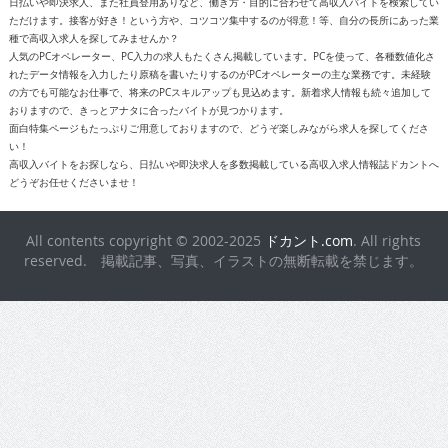
日払いや即決求人、また社員登用ありなど、働き方・目的に合わせて高収入バイトを検索してい
ただけます。接客が好き！という方や、コツコツ集中するのが得意！等、自分の長所にあった業
種で高収入求人を探してみませんか？
人気のPCオペレーター、PC入力の求人もたくさん掲載しています。PCを使って、各種数値化さ
れたデータ情報を入力したり原稿を書いたりするのがPCオペレーターの主な業務です。未経験
の方でも可能なお仕事で、将来のPCスキルアップも見込めます。新着求人情報も続々追加して
おりますので、きっとアナタに合ったバイトが見つかります。
面白特集ページもたっぷりご用意しておりますので、どうぞ楽しみながら求人を探してくださ
い！
高収入バイトをお探しなら、日払いや即決求人を多数掲載している高収入求人情報誌ドカントへ
どうぞお任せくださいませ！
All contents copyright © 2002-2025
ドカント.com
. All rights
reserved. 掲載記事、写真、イラストの無断転載を禁じます。