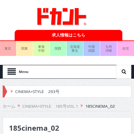
求人情報はこちら
東海
北海道
中国
九州
東京
関東
関西
在宅
中部
東北
四国
沖縄
Menu
CINEMA×STYLE 293号
CINEMA×STYLE 292号
ホーム
CINEMA×STYLE 185号VOL.1
185CINEMA_02
CINEMA×STYLE 291号
185cinema_02
CINEMA×STYLE 290号