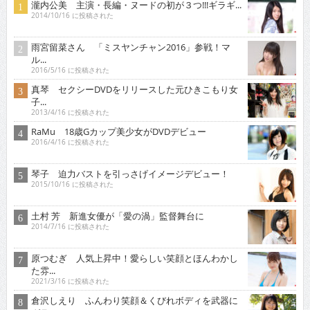
瀧内公美 主演・長編・ヌードの初が３つ!!!ギラギ...
2014/10/16 に投稿された
雨宮留菜さん 「ミスヤンチャン2016」参戦！マ
ル...
2016/5/16 に投稿された
真琴 セクシーDVDをリリースした元ひきこもり女
子...
2013/4/16 に投稿された
RaMu 18歳Gカップ美少女がDVDデビュー
2016/4/16 に投稿された
琴子 迫力バストを引っさげイメージデビュー！
2015/10/16 に投稿された
土村 芳 新進女優が「愛の渦」監督舞台に
2014/7/16 に投稿された
原つむぎ 人気上昇中！愛らしい笑顔とほんわかし
た雰...
2021/3/16 に投稿された
倉沢しえり ふんわり笑顔＆くびれボディを武器に