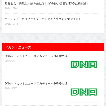
月野もも 美貌と才能を兼ね備えた“奇跡の原石”がDVDに初挑戦！
2024/1/16
ヤーレンズ 目指せライブ・キング！人生変えて魅せます!!
2023/12/15
ドカントニュース
DNA～ドカントニュースアカデミー～261号vol.4
2024/6/3
DNA～ドカントニュースアカデミー～261号vol.3
2024/5/27