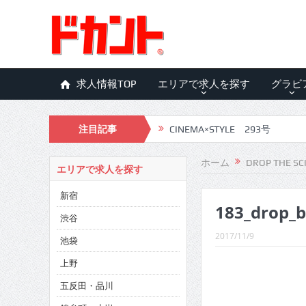
求人情報TOP
エリアで求人を探す
グラビ
注目記事
CINEMA×STYLE 293号
CINEMA×STYLE 292号
ホーム
DROP THE SC
エリアで求人を探す
CINEMA×STYLE 291号
新宿
183_drop_
CINEMA×STYLE 290号
渋谷
CINEMA×STYLE 289号
2017/11/9
池袋
CINEMA×STYLE 288号
上野
五反田・品川
CINEMA×STYLE 287号