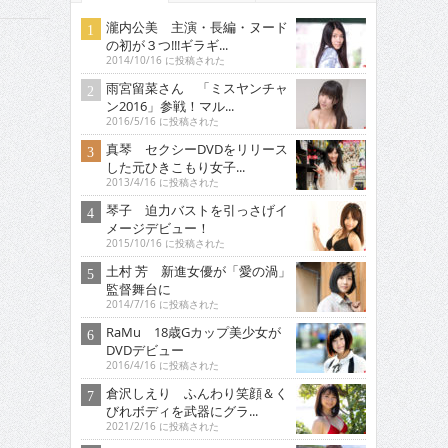
瀧内公美 主演・長編・ヌード
の初が３つ!!!ギラギ...
2014/10/16 に投稿された
雨宮留菜さん 「ミスヤンチャ
ン2016」参戦！マル...
2016/5/16 に投稿された
真琴 セクシーDVDをリリース
した元ひきこもり女子...
2013/4/16 に投稿された
琴子 迫力バストを引っさげイ
メージデビュー！
2015/10/16 に投稿された
土村 芳 新進女優が「愛の渦」
監督舞台に
2014/7/16 に投稿された
RaMu 18歳Gカップ美少女が
DVDデビュー
2016/4/16 に投稿された
倉沢しえり ふんわり笑顔＆く
びれボディを武器にグラ...
2021/2/16 に投稿された