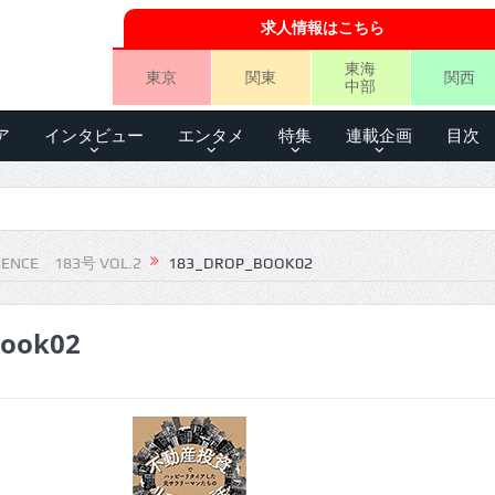
求人情報はこちら
東海
東京
関東
関西
中部
ア
インタビュー
エンタメ
特集
連載企画
目次
IENCE 183号 VOL.2
183_DROP_BOOK02
book02