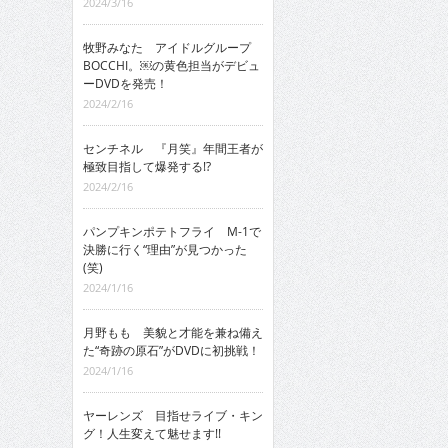
2024/3/16
牧野みなた アイドルグループ
BOCCHI。￼の黄色担当がデビュ
ーDVDを発売！
2024/2/16
センチネル 『月笑』年間王者が
極致目指して爆発する!?
2024/2/16
パンプキンポテトフライ M-1で
決勝に行く“理由”が見つかった
(笑)
2024/1/16
月野もも 美貌と才能を兼ね備え
た“奇跡の原石”がDVDに初挑戦！
2024/1/16
ヤーレンズ 目指せライブ・キン
グ！人生変えて魅せます!!