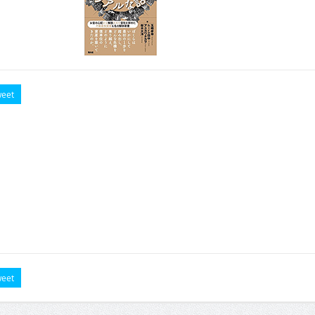
eet
eet