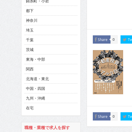
錦糸町・小岩
CINEMA×STYLE 286号
都下
CINEMA×STYLE 285号
神奈川
CINEMA×STYLE 294号
埼玉
千葉
Share
Tw
0
茨城
東海・中部
関西
北海道・東北
中国・四国
九州・沖縄
在宅
Share
Tw
0
職種・業種で求人を探す