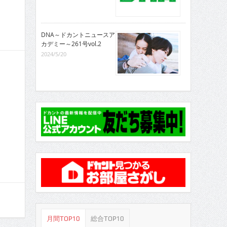
DNA～ドカントニュースア
カデミー～261号vol.2
2024/5/20
月間TOP10
総合TOP10