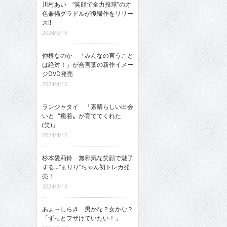
川村あい “笑顔で全力投球”の才
色兼備グラドルが復帰作をリリー
ス!!
2024/5/16
仲根なのか 「みんなの言うこと
は絶対！」が合言葉の新作イメー
ジDVD発売
2024/4/16
ランジャタイ 「素晴らしい出会
いと〝癒着〟が育ててくれた
(笑)」
2024/4/16
杉本愛莉鈴 無邪気な笑顔で魅了
する…“まりり”ちゃん初トレカ発
売！
2024/3/16
あぁ～しらき 男かな？女かな？
「ずっとフザけていたい！」