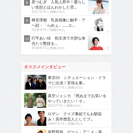
原つむぎ 人気上昇中！愛らし
い笑顔とほんわかした雰...
2021/3/16 に投稿された
稀見理都 乳首残像に触手・ア
ヘ顔・「らめぇ」……エ...
2018/3/16 に投稿された
行平あい佳 初主演で大胆な体
当たり艶技を…
2018/9/15 に投稿された
オススメインタビュー
東京03 シチュエーション・ドラ
マに出演！苦境を乗...
2017/11/16 に投稿された
真空ジェシカ 『死ぬまでお笑いを
やっていきたい！そ...
2022/7/16 に投稿された
ロザン クイズ番組でもお馴染
み！高学歴芸人としてブ...
2009/12/16 に投稿された
有野晋哉 ゲーム・アニメ・漫