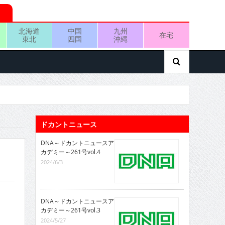
北海道
中国
九州
在宅
東北
四国
沖縄
ドカントニュース
DNA～ドカントニュースア
カデミー～261号vol.4
2024/6/3
DNA～ドカントニュースア
カデミー～261号vol.3
2024/5/27