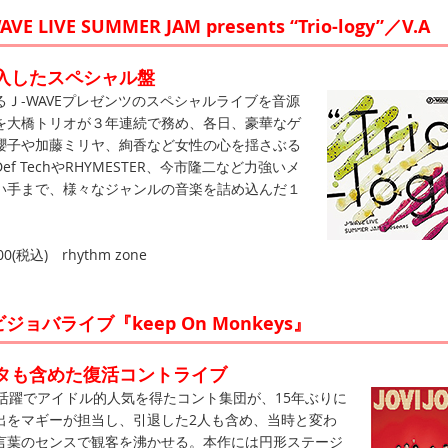
VE LIVE SUMMER JAM presents “Trio-logy”／V.A
入したスペシャル盤
Ｊ-WAVEプレゼンツのスペシャルライブを音源
を大橋トリオが３年連続で務め、各日、豪華なゲ
櫻子や加藤ミリヤ、絢香など女性の心を揺さぶる
f TechやRHYMESTER、今市隆二など力強いメ
い手まで、様々なジャンルの音楽を詰め込んだ１
0(税込) rhythm zone
ジョバライブ『keep On Monkeys』
タも含めた復活コントライブ
活躍でアイドル的人気を得たコント集団が、15年ぶりに
出をマギーが担当し、引退した2人も含め、当時と変わ
言葉のセンスで観客を沸かせる。本作には円形ステージ