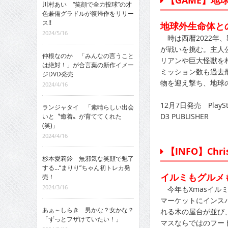
【GAME】地
川村あい “笑顔で全力投球”の才
色兼備グラドルが復帰作をリリー
ス!!
地球外生命体と
2024/5/16
時は西暦2022年、
が戦いを挑む。主人
仲根なのか 「みんなの言うこと
リアンや巨大怪獣を
は絶対！」が合言葉の新作イメー
ミッション数も過去
ジDVD発売
物を迎え撃ち、地球
2024/4/16
12月7日発売 PlaySta
ランジャタイ 「素晴らしい出会
D3 PUBLISHER
いと〝癒着〟が育ててくれた
(笑)」
2024/4/16
【INFO】Chri
杉本愛莉鈴 無邪気な笑顔で魅了
する…“まりり”ちゃん初トレカ発
イルミもグルメ
売！
2024/3/16
今年もXmasイル
マーケットにインス
あぁ～しらき 男かな？女かな？
れる木の屋台が並び
「ずっとフザけていたい！」
マスならではのフー