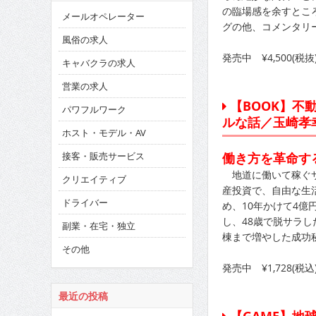
の臨場感を余すとこ
メールオペレーター
グの他、コメンタリ
風俗の求人
発売中 ¥4,500(
キャバクラの求人
営業の求人
【BOOK】不
パワフルワーク
ルな話／玉崎孝
ホスト・モデル・AV
接客・販売サービス
働き方を革命す
地道に働いて稼ぐサ
クリエイティブ
産投資で、自由な生
ドライバー
め、10年かけて4億
し、48歳で脱サラし
副業・在宅・独立
棟まで増やした成功
その他
発売中 ¥1,728(税
最近の投稿