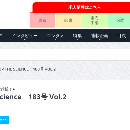
求人情報はこちら
東海
東京
関東
関西
中部
ア
インタビュー
エンタメ
特集
連載企画
目次
P THE SCIENCE 183号 VOL.2
満載！●
science 183号 Vol.2
eet