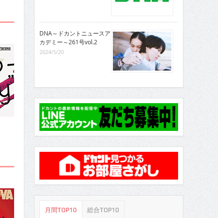
DNA～ドカントニュースア
カデミー～261号vol.2
2024/5/20
月間TOP10
総合TOP10