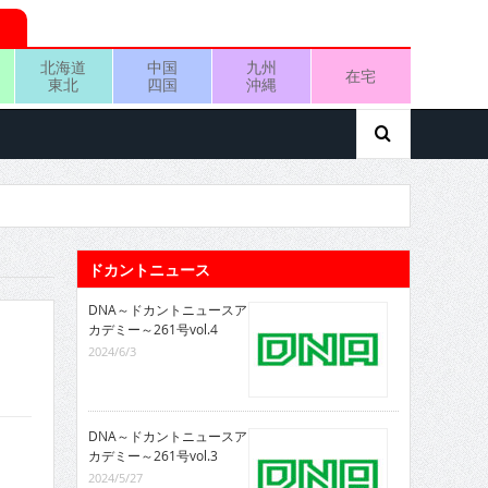
北海道
中国
九州
在宅
東北
四国
沖縄
ドカントニュース
DNA～ドカントニュースア
カデミー～261号vol.4
2024/6/3
DNA～ドカントニュースア
カデミー～261号vol.3
2024/5/27