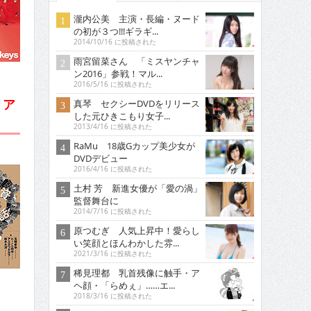
瀧内公美 主演・長編・ヌード
の初が３つ!!!ギラギ...
2014/10/16 に投稿された
雨宮留菜さん 「ミスヤンチャ
ン2016」参戦！マル...
2016/5/16 に投稿された
リア
真琴 セクシーDVDをリリース
した元ひきこもり女子...
2013/4/16 に投稿された
RaMu 18歳Gカップ美少女が
DVDデビュー
2016/4/16 に投稿された
土村 芳 新進女優が「愛の渦」
監督舞台に
2014/7/16 に投稿された
原つむぎ 人気上昇中！愛らし
い笑顔とほんわかした雰...
2021/3/16 に投稿された
稀見理都 乳首残像に触手・ア
ヘ顔・「らめぇ」……エ...
2018/3/16 に投稿された