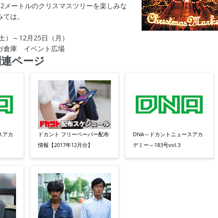
12メートルのクリスマスツリーを楽しみな
みては。
（土）～12月25日（月）
ガ倉庫 イベント広場
関連ページ
スアカ
ドカント フリーペーパー配布
DNA～ドカントニュースアカ
情報【2017年12月分】
デミー～183号vol.3