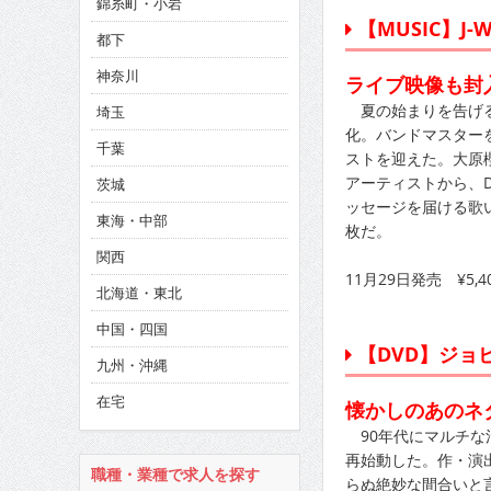
錦糸町・小岩
CINEMA×STYLE 286号
【MUSIC】J-WA
都下
CINEMA×STYLE 285号
神奈川
ライブ映像も封
CINEMA×STYLE 294号
夏の始まりを告げる
埼玉
化。バンドマスター
千葉
ストを迎えた。大原
アーティストから、De
茨城
ッセージを届ける歌
東海・中部
枚だ。
関西
11月29日発売 ¥5,40
北海道・東北
中国・四国
【DVD】ジョビ
九州・沖縄
在宅
懐かしのあのネ
90年代にマルチな
再始動した。作・演
職種・業種で求人を探す
らぬ絶妙な間合いと