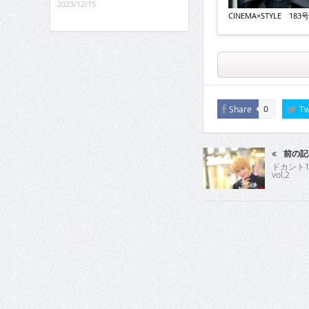
2023/12/15
CINEMA×STYLE 183号v
Share
Tw
0
前の記
ドカント1
vol.2