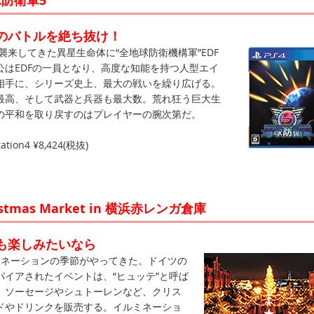
球防衛軍5
のバトルを絶ち抜け！
襲来してきた異星生命体に“全地球防衛機構軍”EDF
公はEDFの一員となり、高度な知能を持つ人型エイ
相手に、シリーズ史上、最大の戦いを繰り広げる。
最高、そして武器と兵器も最大数。荒れ狂う巨大生
の平和を取り戻すのはプレイヤーの腕次第だ。
tion4 ¥8,424(税抜)
stmas Market in 横浜赤レンガ倉庫
も楽しみたいなら
ミネーションの季節がやってきた。ドイツの
パイアされたイベントは、“ヒュッテ”と呼ば
、ソーセージやシュトーレンなど、クリス
ドやドリンクを販売する。イルミネーショ