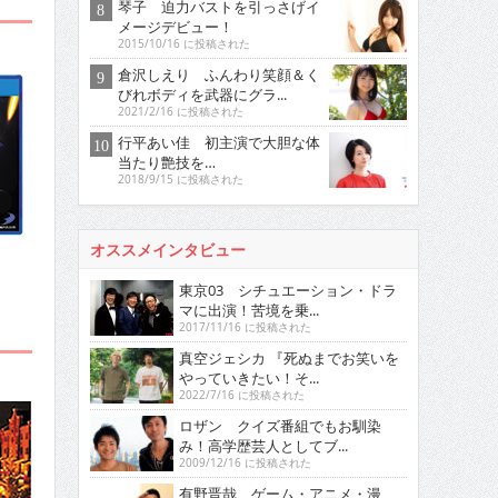
琴子 迫力バストを引っさげイ
メージデビュー！
2015/10/16 に投稿された
倉沢しえり ふんわり笑顔＆く
びれボディを武器にグラ...
2021/2/16 に投稿された
行平あい佳 初主演で大胆な体
当たり艶技を…
2018/9/15 に投稿された
オススメインタビュー
東京03 シチュエーション・ドラ
マに出演！苦境を乗...
2017/11/16 に投稿された
真空ジェシカ 『死ぬまでお笑いを
やっていきたい！そ...
2022/7/16 に投稿された
ロザン クイズ番組でもお馴染
み！高学歴芸人としてブ...
2009/12/16 に投稿された
有野晋哉 ゲーム・アニメ・漫