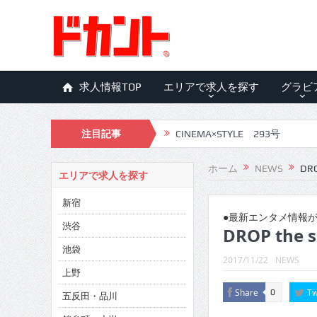
求人情報TOP
エリアで求人を探す
グラビ
注目記事
CINEMA×STYLE 293号
CINEMA×STYLE 292号
ホーム
NEWS
DRO
エリアで求人を探す
CINEMA×STYLE 291号
新宿
CINEMA×STYLE 290号
●最新エンタメ情報が
渋谷
DROP the 
CINEMA×STYLE 289号
池袋
2017/11/22
NEWS
CINEMA×STYLE 288号
上野
Share
Tw
0
五反田・品川
CINEMA×STYLE 287号