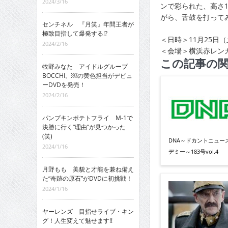
2024/3/16
ンで彩られた、高さ
がら、舌鼓を打って
センチネル 『月笑』年間王者が
極致目指して爆発する!?
＜日時＞11月25日
2024/2/16
＜会場＞横浜赤レン
この記事の
牧野みなた アイドルグループ
BOCCHI。￼の黄色担当がデビュ
ーDVDを発売！
2024/2/16
パンプキンポテトフライ M-1で
決勝に行く“理由”が見つかった
(笑)
DNA～ドカントニュー
2024/1/16
デミー～183号vol.4
月野もも 美貌と才能を兼ね備え
た“奇跡の原石”がDVDに初挑戦！
2024/1/16
ヤーレンズ 目指せライブ・キン
グ！人生変えて魅せます!!