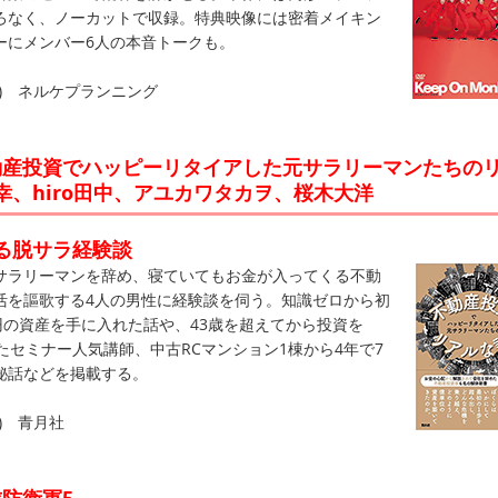
ろなく、ノーカットで収録。特典映像には密着メイキン
ーにメンバー6人の本音トークも。
税抜) ネルケプランニング
動産投資でハッピーリタイアした元サラリーマンたちの
幸、hiro田中、アユカワタカヲ、桜木大洋
る脱サラ経験談
ラリーマンを辞め、寝ていてもお金が入ってくる不動
活を謳歌する4人の男性に経験談を伺う。知識ゼロから初
円の資産を手に入れた話や、43歳を超えてから投資を
たセミナー人気講師、中古RCマンション1棟から4年で7
秘話などを掲載する。
込) 青月社