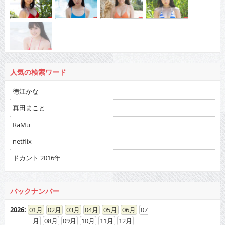
人気の検索ワード
徳江かな
真田まこと
RaMu
netflix
ドカント 2016年
バックナンバー
2026
:
01
02
03
04
05
06
07
08
09
10
11
12