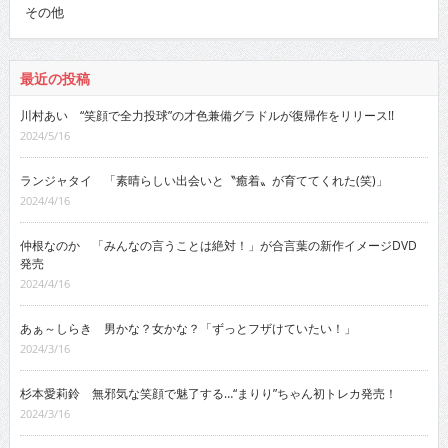
その他
最近の投稿
川村あい “笑顔で全力投球”の才色兼備グラドルが復帰作をリリース!!
2024/5/16
ランジャタイ 「素晴らしい出会いと〝癒着〟が育ててくれた(笑)」
2024/4/16
仲根なのか 「みんなの言うことは絶対！」が合言葉の新作イメージDVD
発売
2024/4/16
あぁ～しらき 男かな？女かな？「ずっとフザけていたい！」
2024/3/16
杉本愛莉鈴 無邪気な笑顔で魅了する…“まりり”ちゃん初トレカ発売！
2024/3/16