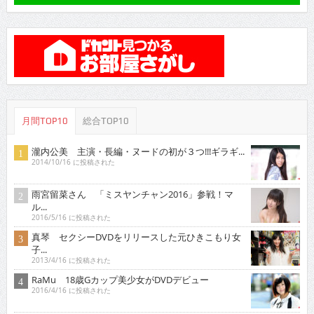
月間TOP10
総合TOP10
瀧内公美 主演・長編・ヌードの初が３つ!!!ギラギ...
2014/10/16 に投稿された
雨宮留菜さん 「ミスヤンチャン2016」参戦！マ
ル...
2016/5/16 に投稿された
真琴 セクシーDVDをリリースした元ひきこもり女
子...
2013/4/16 に投稿された
RaMu 18歳Gカップ美少女がDVDデビュー
2016/4/16 に投稿された