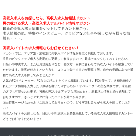
高収入求人をお探しなら、高収入求人情報誌ドカント
男の稼げる求人・高収入求人アルバイト情報マガジン
最新の高収入求人情報をゲットしてドカント稼ごう。
求人情報の他、特集やインタビュー、グラビアなど仕事を探しながら様々な情
報も・・・。
高収入バイトの求人情報ならお任せください！
ドカントでは、エリア別・業種別に高収入バイト情報を幅広く掲載しております。
注目のピックアップ求人も定期的に更新して参りますので、是非チェックしてみてください。
日払いや即決求人、また社員登用ありなど、働き方・目的に合わせて高収入バイトを検索してい
ただけます。接客が好き！という方や、コツコツ集中するのが得意！等、自分の長所にあった業
種で高収入求人を探してみませんか？
人気のPCオペレーター、PC入力の求人もたくさん掲載しています。PCを使って、各種数値化さ
れたデータ情報を入力したり原稿を書いたりするのがPCオペレーターの主な業務です。未経験
の方でも可能なお仕事で、将来のPCスキルアップも見込めます。新着求人情報も続々追加して
おりますので、きっとアナタに合ったバイトが見つかります。
面白特集ページもたっぷりご用意しておりますので、どうぞ楽しみながら求人を探してくださ
い！
高収入バイトをお探しなら、日払いや即決求人を多数掲載している高収入求人情報誌ドカントへ
どうぞお任せくださいませ！