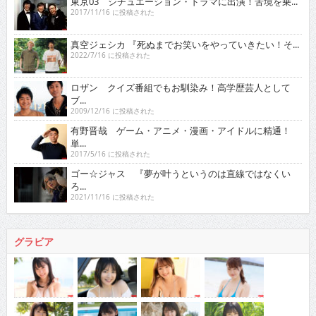
東京03 シチュエーション・ドラマに出演！苦境を乗...
2017/11/16 に投稿された
真空ジェシカ 『死ぬまでお笑いをやっていきたい！そ...
2022/7/16 に投稿された
ロザン クイズ番組でもお馴染み！高学歴芸人として
ブ...
2009/12/16 に投稿された
有野晋哉 ゲーム・アニメ・漫画・アイドルに精通！
単...
2017/5/16 に投稿された
ゴー☆ジャス 『夢が叶うというのは直線ではなくい
ろ...
2021/11/16 に投稿された
グラビア