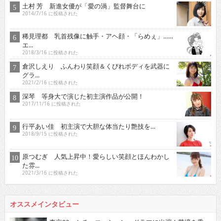
土村 芳 新進女優が「愛の渦」監督舞台に
2014/7/16 に投稿された
稀見理都 乳首残像に触手・アヘ顔・「らめぇ」……
エ...
2018/3/16 に投稿された
倉沢しえり ふんわり笑顔＆くびれボディを武器に
グラ...
2021/2/16 に投稿された
深琴 等身大で演じた初主演作品が公開！
2017/11/16 に投稿された
行平あい佳 初主演で大胆な体当たり艶技を…
2018/9/15 に投稿された
原つむぎ 人気上昇中！愛らしい笑顔とほんわかし
た雰...
2021/3/16 に投稿された
オススメインタビュー