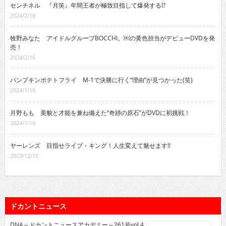
センチネル 『月笑』年間王者が極致目指して爆発する!?
2024/2/16
牧野みなた アイドルグループBOCCHI。￼の黄色担当がデビューDVDを発
売！
2024/2/16
パンプキンポテトフライ M-1で決勝に行く“理由”が見つかった(笑)
2024/1/16
月野もも 美貌と才能を兼ね備えた“奇跡の原石”がDVDに初挑戦！
2024/1/16
ヤーレンズ 目指せライブ・キング！人生変えて魅せます!!
2023/12/15
ドカントニュース
DNA～ドカントニュースアカデミー～261号vol.4