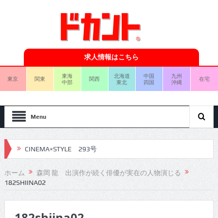
求人情報はこちら
東海
北海道
中国
九州
東京
関東
関西
在宅
中部
東北
四国
沖縄
Menu
CINEMA×STYLE 293号
CINEMA×STYLE 292号
ホーム
森岡 龍 出演作が続く俳優が実在の人物演じる
182SHIINA02
CINEMA×STYLE 291号
CINEMA×STYLE 290号
182shiina02