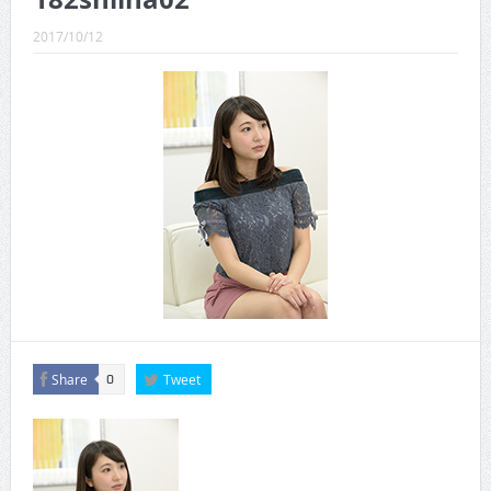
CINEMA×STYLE 289号
2017/10/12
CINEMA×STYLE 288号
CINEMA×STYLE 287号
CINEMA×STYLE 286号
CINEMA×STYLE 285号
CINEMA×STYLE 294号
Share
Tweet
0