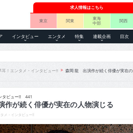
求人情報はこちら
東海
東京
関東
関西
中部
ア
インタビュー
エンタメ
特集
連載企画
目次
早耳！エンタメ・インタビュー!!
森岡 龍 出演作が続く俳優が実在
ビュー!! 441
出演作が続く俳優が実在の人物演じる
タメ・インタビュー!!