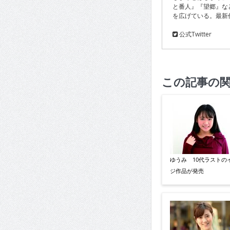
と番人』『望郷』な
を広げている。最新作
公式Twitter
この記事の
ゆうみ 10代ラストの
ジ作品が発売