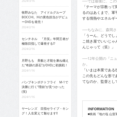
──では最後に、こ
2024/3/16
「テーマが宗教って
るのはあくまで、軍
牧野みなた アイドルグループ
BOCCHI。￼の黄色担当がデビュ
する情熱やエネルギ
ーDVDを発売！
2024/2/16
──ちなみに、森岡
「うーん、どうでし
センチネル 『月笑』年間王者が
こ焼き屋でいいじゃ
極致目指して爆発する!?
んじゃって（笑）」
2024/2/16
──12年公開の『
月野もも 美貌と才能を兼ね備え
か。
た“奇跡の原石”がDVDに初挑戦！
「いまは本業である
2024/1/16
この先もどんな形で
てなのか、監督とし
パンプキンポテトフライ M-1で
決勝に行く“理由”が見つかった
(笑)
2024/1/16
INFORMATION
ヤーレンズ 目指せライブ・キン
グ！人生変えて魅せます!!
■映画『地の塩 山室