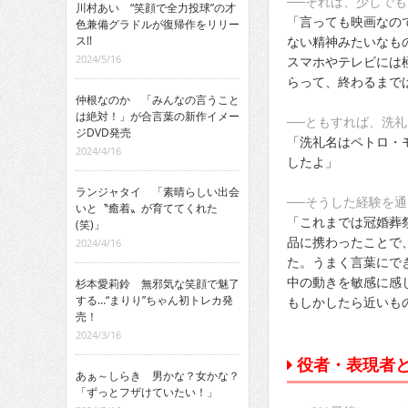
──それは、少しで
川村あい “笑顔で全力投球”の才
「言っても映画なの
色兼備グラドルが復帰作をリリー
ない精神みたいなも
ス!!
2024/5/16
スマホやテレビには
らって、終わるまで
仲根なのか 「みんなの言うこと
は絶対！」が合言葉の新作イメー
──ともすれば、洗
ジDVD発売
「洗礼名はペトロ・
2024/4/16
したよ」
ランジャタイ 「素晴らしい出会
──そうした経験を
いと〝癒着〟が育ててくれた
「これまでは冠婚葬
(笑)」
品に携わったことで
2024/4/16
た。うまく言葉にで
中の動きを敏感に感
杉本愛莉鈴 無邪気な笑顔で魅了
する…“まりり”ちゃん初トレカ発
もしかしたら近いも
売！
2024/3/16
役者・表現者と
あぁ～しらき 男かな？女かな？
「ずっとフザけていたい！」