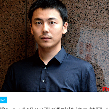
eet
龍さんが、10月21日より全国順次公開の主演作『地の塩 山室軍平』