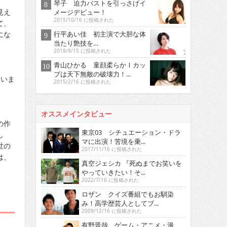
琴子 迫力バストを引っさげイ
見え
メージデビュー！
2015/10/16 に投稿された
て、
にな
行平あい佳 初主演で大胆な体
当たり艶技を…
2018/9/15 に投稿された
青山ひかる 童顔柔らかＩカッ
プは天下無敵の破壊力！...
通いま
2015/2/16 に投稿された
オススメインタビュー
の作
東京03 シチュエーション・ドラ
し
マに出演！苦境を乗...
世の
2017/11/16 に投稿された
は、
真空ジェシカ 『死ぬまでお笑いを
やっていきたい！そ...
2022/7/16 に投稿された
ロザン クイズ番組でもお馴染
み！高学歴芸人としてブ...
2009/12/16 に投稿された
有野晋哉 ゲーム・アニメ・漫