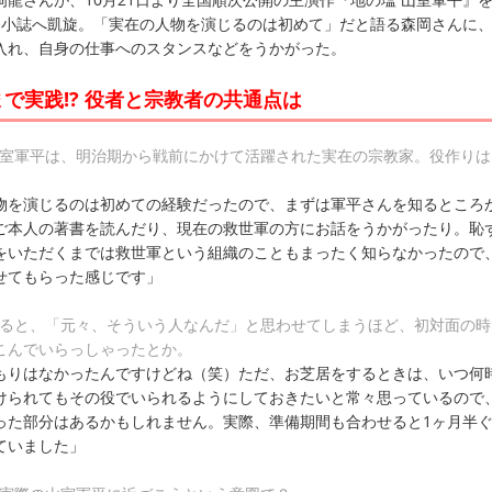
に小誌へ凱旋。「実在の人物を演じるのは初めて」だと語る森岡さんに
入れ、自身の仕事へのスタンスなどをうかがった。
で実践!? 役者と宗教者の共通点は
山室軍平は、明治期から戦前にかけて活躍された実在の宗教家。役作りは
物を演じるのは初めての経験だったので、まずは軍平さんを知るところ
ご本人の著書を読んだり、現在の救世軍の方にお話をうかがったり。恥
をいただくまでは救世軍という組織のこともまったく知らなかったので
せてもらった感じです」
よると、「元々、そういう人なんだ」と思わせてしまうほど、初対面の時
こんでいらっしゃったとか。
もりはなかったんですけどね（笑）ただ、お芝居をするときは、いつ何
けられてもその役でいられるようにしておきたいと常々思っているので
った部分はあるかもしれません。実際、準備期間も合わせると1ヶ月半
ていました」