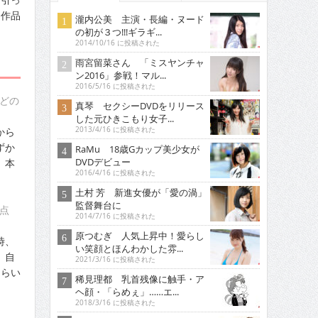
、作品
瀧内公美 主演・長編・ヌード
の初が３つ!!!ギラギ...
2014/10/16 に投稿された
雨宮留菜さん 「ミスヤンチャ
ン2016」参戦！マル...
2016/5/16 に投稿された
どの
真琴 セクシーDVDをリリース
した元ひきこもり女子...
から
2013/4/16 に投稿された
ずか
RaMu 18歳Gカップ美少女が
DVDデビュー
、本
2016/4/16 に投稿された
土村 芳 新進女優が「愛の渦」
監督舞台に
点
2014/7/16 に投稿された
原つむぎ 人気上昇中！愛らし
時、
い笑顔とほんわかした雰...
、自
2021/3/16 に投稿された
ぐらい
稀見理都 乳首残像に触手・ア
ヘ顔・「らめぇ」……エ...
2018/3/16 に投稿された