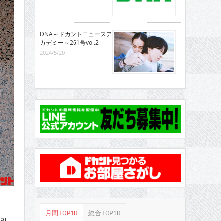
DNA～ドカントニュースア
カデミー～261号vol.2
2024/5/20
月間TOP10
総合TOP10
を引っ