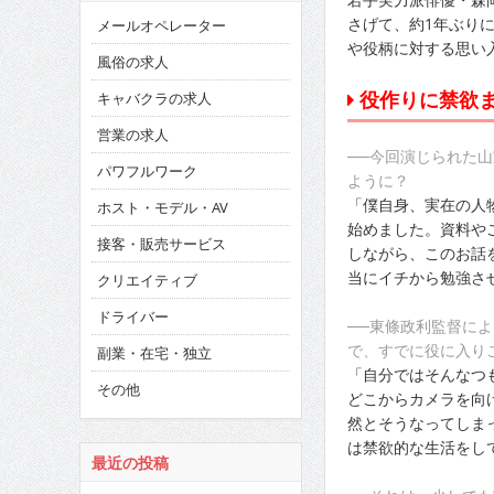
さげて、約1年ぶり
メールオペレーター
や役柄に対する思い
風俗の求人
役作りに禁欲ま
キャバクラの求人
営業の求人
──今回演じられた
パワフルワーク
ように？
「僕自身、実在の人
ホスト・モデル・AV
始めました。資料や
接客・販売サービス
しながら、このお話
当にイチから勉強さ
クリエイティブ
ドライバー
──東條政利監督に
で、すでに役に入り
副業・在宅・独立
「自分ではそんなつ
その他
どこからカメラを向
然とそうなってしま
は禁欲的な生活をし
最近の投稿