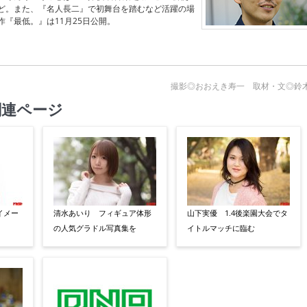
ど。また、『名人長二』で初舞台を踏むなど活躍の場
『最低。』は11月25日公開。
撮影◎おおえき寿一 取材・文◎鈴
関連ページ
イメー
清水あいり フィギュア体形
山下実優 1.4後楽園大会でタ
の人気グラドル写真集を
イトルマッチに臨む