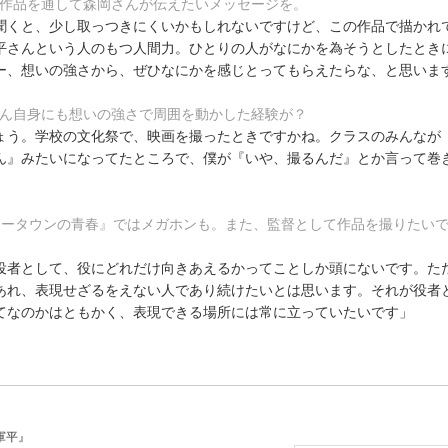
の作品を通して森岡さんが伝えたいメッセージを。
聞くと、少し取っつきにくいかもしれないですけど、この作品で描かれ
平さんという人のもつ人間力。ひとりの人がなにかを為そうとしたとき
ー、想いの強さから、ぜひなにかを感じとってもらえたらな、と思いま
さん自身にも想いの強さで周囲を動かした経験が？
ょう。学校の文化祭で、映画を撮ったときですかね。クラスのみんなが
ん』みたいになってたところで、僕が『いや、撮るんだ』とか言って巻
ニュータウンの青春』ではメガホンも。また、監督として作品を撮りたい
役者として、役にどれだけ向きあえるかってことしか頭にないです。た
あれ、表現せざるをえない人であり続けたいとは思います。それが役者
てなのかはともかく、表現できる場所には常に立っていたいです」
軍平』