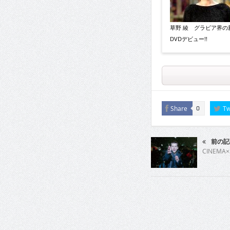
草野 綾 グラビア界の
DVDデビュー!!
Share
Tw
0
前の記
CINEMA×