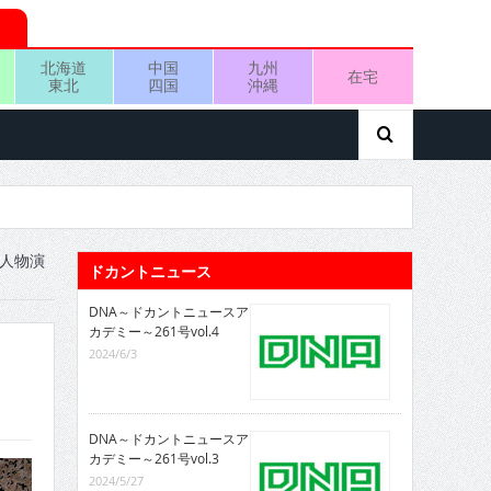
北海道
中国
九州
在宅
東北
四国
沖縄
の人物演
ドカントニュース
DNA～ドカントニュースア
カデミー～261号vol.4
2024/6/3
DNA～ドカントニュースア
カデミー～261号vol.3
2024/5/27