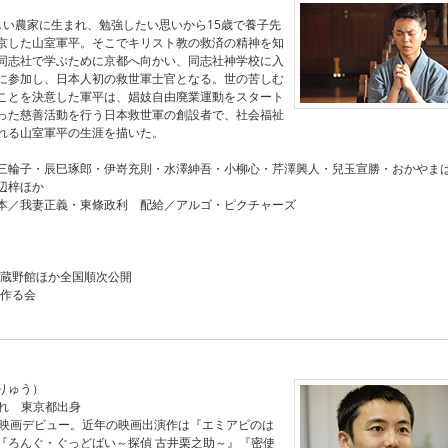
しい農家に生まれ、勉強したい思いから15歳で養子先
京した山室軍平。そこでキリスト教の救済の精神を知
同志社で学ぶために京都へ向かい、同志社神学校に入
に参加し、日本人初の救世軍士官となる。世の苦しむ
ことを決意した軍平は、娼妓自由廃業運動をスタート
った慈善活動を行う日本救世軍の創設者で、社会福祉
れる山室軍平の生涯を描いた。
三輪子・辰巳琢郎・伊嵜充則・水澤紳吾・小柳心・芹澤興人・兒玉宣勝・おかやま
辺梓ほか
本／我妻正義・東條政利 配給／アルゴ・ピクチャーズ
武蔵野館ほか全国順次公開
を作る会
りゅう）
まれ 東京都出身
で映画デビュー。近年の映画出演作は『エミアビのは
『ろんぐ・ぐっどばい～探偵 古井栗之助～』『密使