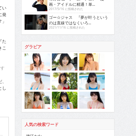
画・アイドルに精通！単...
てい
2017/5/16 に投稿された
に発
ゴー☆ジャス 『夢が叶うという
す」
のは直線ではなくいろ...
2021/11/16 に投稿された
『た
グラビア
きこ
です
だ、
とし
人気の検索ワード