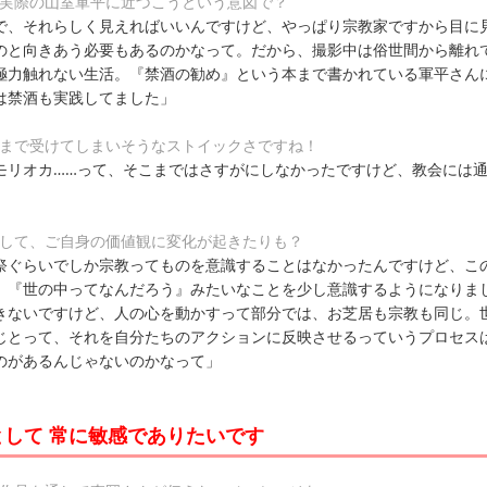
も実際の山室軍平に近づこうという意図で？
で、それらしく見えればいいんですけど、やっぱり宗教家ですから目に
のと向きあう必要もあるのかなって。だから、撮影中は俗世間から離れ
極力触れない生活。『禁酒の勧め』という本まで書かれている軍平さん
は禁酒も実践してました」
礼まで受けてしまいそうなストイックさですね！
モリオカ……って、そこまではさすがにしなかったですけど、教会には
通して、ご自身の価値観に変化が起きたりも？
祭ぐらいでしか宗教ってものを意識することはなかったんですけど、こ
、『世の中ってなんだろう』みたいなことを少し意識するようになりま
きないですけど、人の心を動かすって部分では、お芝居も宗教も同じ。
じとって、それを自分たちのアクションに反映させるっていうプロセス
のがあるんじゃないのかなって」
して 常に敏感でありたいです