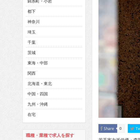
錦糸町・小岩
CINEMA×STYLE 285号
都下
CINEMA×STYLE 294号
神奈川
CINEMA×STYLE 293号
埼玉
千葉
茨城
東海・中部
関西
北海道・東北
中国・四国
九州・沖縄
在宅
Share
Tw
0
職種・業種で求人を探す
若手実力派俳優・森岡