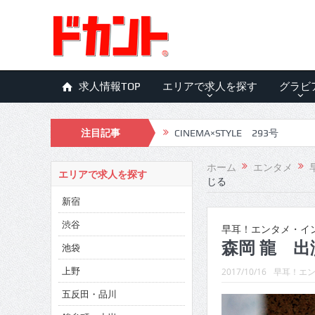
求人情報TOP
エリアで求人を探す
グラビ
注目記事
CINEMA×STYLE 292号
CINEMA×STYLE 291号
ホーム
エンタメ
エリアで求人を探す
じる
CINEMA×STYLE 290号
新宿
CINEMA×STYLE 289号
渋谷
早耳！エンタメ・インタ
CINEMA×STYLE 288号
森岡 龍 
池袋
CINEMA×STYLE 287号
上野
2017/10/16
早耳！エン
五反田・品川
CINEMA×STYLE 286号