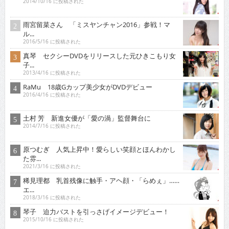
2014/10/16 に投稿された
雨宮留菜さん 「ミスヤンチャン2016」参戦！マ
ル...
2016/5/16 に投稿された
真琴 セクシーDVDをリリースした元ひきこもり女
子...
2013/4/16 に投稿された
RaMu 18歳Gカップ美少女がDVDデビュー
2016/4/16 に投稿された
土村 芳 新進女優が「愛の渦」監督舞台に
2014/7/16 に投稿された
原つむぎ 人気上昇中！愛らしい笑顔とほんわかし
た雰...
2021/3/16 に投稿された
稀見理都 乳首残像に触手・アヘ顔・「らめぇ」……
エ...
2018/3/16 に投稿された
琴子 迫力バストを引っさげイメージデビュー！
2015/10/16 に投稿された