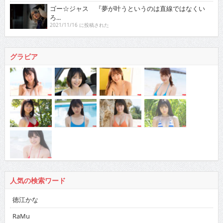
ゴー☆ジャス 『夢が叶うというのは直線ではなくい
ろ...
2021/11/16 に投稿された
グラビア
人気の検索ワード
徳江かな
RaMu