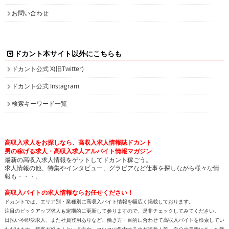
お問い合わせ
ドカント本サイト以外にこちらも
ドカント公式 X(旧Twitter)
ドカント公式 Instagram
検索キーワード一覧
高収入求人をお探しなら、高収入求人情報誌ドカント
男の稼げる求人・高収入求人アルバイト情報マガジン
最新の高収入求人情報をゲットしてドカント稼ごう。
求人情報の他、特集やインタビュー、グラビアなど仕事を探しながら様々な情
報も・・・。
高収入バイトの求人情報ならお任せください！
ドカントでは、エリア別・業種別に高収入バイト情報を幅広く掲載しております。
注目のピックアップ求人も定期的に更新して参りますので、是非チェックしてみてください。
日払いや即決求人、また社員登用ありなど、働き方・目的に合わせて高収入バイトを検索してい