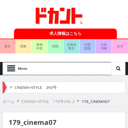
求人情報はこちら
東海
北海道
中国
九州
東京
関東
関西
在宅
中部
東北
四国
沖縄
Menu
CINEMA×STYLE 293号
CINEMA×STYLE 292号
ホーム
CINEMA×STYLE 179号VOL.2
179_CINEMA07
CINEMA×STYLE 291号
179_cinema07
CINEMA×STYLE 290号