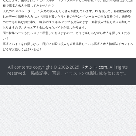
ただけます。接客が好き！という方や、コツコツ集中するのが得意！等、自分の長所にあった業
種で高収入求人を探してみませんか？
人気のPCオペレーター、PC入力の求人もたくさん掲載しています。PCを使って、各種数値化さ
れたデータ情報を入力したり原稿を書いたりするのがPCオペレーターの主な業務です。未経験
の方でも可能なお仕事で、将来のPCスキルアップも見込めます。新着求人情報も続々追加して
おりますので、きっとアナタに合ったバイトが見つかります。
面白特集ページもたっぷりご用意しておりますので、どうぞ楽しみながら求人を探してくださ
い！
高収入バイトをお探しなら、日払いや即決求人を多数掲載している高収入求人情報誌ドカントへ
どうぞお任せくださいませ！
All contents copyright © 2002-2025
ドカント.com
. All rights
reserved. 掲載記事、写真、イラストの無断転載を禁じます。