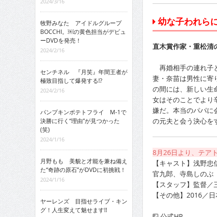
2024/3/16
幼な子われら
牧野みなた アイドルグループ
BOCCHI。￼の黄色担当がデビュ
ーDVDを発売！
直木賞作家・重松清
2024/2/16
再婚相手の連れ子と
センチネル 『月笑』年間王者が
妻・奈苗は男性に寄
極致目指して爆発する!?
の間には、新しい生
2024/2/16
女はそのことでより
嫌だ。本当のパパに
パンプキンポテトフライ M-1で
の元夫と会う決心を
決勝に行く“理由”が見つかった
(笑)
2024/1/16
8月26日より、テア
月野もも 美貌と才能を兼ね備え
【キャスト】浅野忠
た“奇跡の原石”がDVDに初挑戦！
官九郎、寺島しのぶ
2024/1/16
【スタッフ】監督／
【その他】2016／
ヤーレンズ 目指せライブ・キン
グ！人生変えて魅せます!!
公式HP