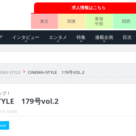
求人情報はこちら
東海
東京
関東
関西
中部
ア
インタビュー
エンタメ
特集
連載企画
目次
EMA STYLE
CINEMA×STYLE 179号VOL.2
ップ！
YLE 179号vol.2
YLE
,
NEWS
eet