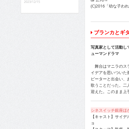
2023/12/15
(C)2016「幼な子
ブランカとギ
写真家として活動し
ューマンドラマ
舞台はマニラのスラ
イデアを思いついた
ピーターと出会い、
歌うことだった。二
迎えた。このまま上
シネスイッチ銀座ほ
【キャスト】サイデ
ョ