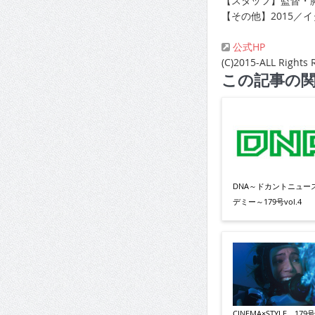
【スタッフ】監督・
【その他】2015／
公式HP
(C)2015-ALL Rights 
この記事の
DNA～ドカントニュー
デミー～179号vol.4
CINEMA×STYLE 179号v