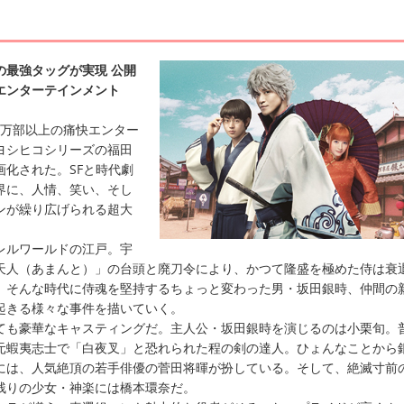
の最強タッグが実現 公開
エンターテインメント
0万部以上の痛快エンター
ヨシヒコシリーズの福田
画化された。SFと時代劇
界に、人情、笑い、そし
ンが繰り広げられる超大
ルワールドの江戸。宇
天人（あまんと）」の台頭と廃刀令により、かつて隆盛を極めた侍は衰
。そんな時代に侍魂を堅持するちょっと変わった男・坂田銀時、仲間の
起きる様々な事件を描いていく。
も豪華なキャスティングだ。主人公・坂田銀時を演じるのは小栗旬。
元蝦夷志士で「白夜叉」と恐れられた程の剣の達人。ひょんなことから
には、人気絶頂の若手俳優の菅田将暉が扮している。そして、絶滅寸前
残りの少女・神楽には橋本環奈だ。