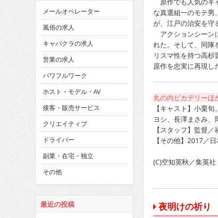
原作でも人気のキャ
メールオペレーター
な真選組一のモテ男
が、江戸の治安を守
風俗の求人
アクションシーンに
キャバクラの求人
れた。そして、同隊
リスマ性を持つ高杉
営業の求人
原作を忠実に再現し
パワフルワーク
ホスト・モデル・AV
丸の内ピカデリーほ
接客・販売サービス
【キャスト】小栗旬
ヨシ、長澤まさみ、
クリエイティブ
【スタッフ】監督／
ドライバー
【その他】2017／日
副業・在宅・独立
(C)空知英秋／集英社
その他
最近の投稿
夜明けの祈り