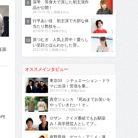
深琴 等身大で演じた初主演作
品が公開！
2017/11/16 に投稿された
行平あい佳 初主演で大胆な体
当たり艶技を…
2018/9/15 に投稿された
原つむぎ 人気上昇中！愛らし
い笑顔とほんわかした雰...
直面
2021/3/16 に投稿された
。
オススメインタビュー
東京03 シチュエーション・ドラ
マに出演！苦境を乗...
2017/11/16 に投稿された
真空ジェシカ 『死ぬまでお笑いを
やっていきたい！そ...
2022/7/16 に投稿された
OPE
ロザン クイズ番組でもお馴染
み！高学歴芸人としてブ...
2009/12/16 に投稿された
有野晋哉 ゲーム・アニメ・漫