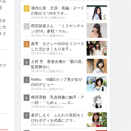
ール
郎
瀧内公美 主演・長編・ヌード
の初が３つ!!!ギラギ...
2014/10/16 に投稿された
影さ
雨宮留菜さん 「ミスヤンチャ
とカ
ン2016」参戦！マル...
トと
2016/5/16 に投稿された
真琴 セクシーDVDをリリース
した元ひきこもり女子...
2013/4/16 に投稿された
土村 芳 新進女優が「愛の渦」
ロツ
監督舞台に
2014/7/16 に投稿された
RaMu 18歳Gカップ美少女が
DVDデビュー
2016/4/16 に投稿された
稀見理都 乳首残像に触手・ア
ヘ顔・「らめぇ」……エ...
2018/3/16 に投稿された
倉沢しえり ふんわり笑顔＆く
びれボディを武器にグラ...
2021/2/16 に投稿された