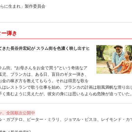
われらに生まれ」製作委員会
ター弾き
てきた長谷井宏紀が スラム街を色濃く映し出すヒ
ム街。“お母さんをお金で買う”という奇抜なア
孤児、ブランカは、ある日、盲目のギター弾き、
お金の稼ぎ方を教えてもらう。それは得意な歌を
人はレストランで歌う仕事を始め、ブランカの計画は順風満帆な滑り出
手く進むように見えたが、彼女の身には思いもよらぬ危険が迫っていた
か、全国順次公開中
ル・ガブテロ、ピーター・ミラリ、ジョマル・ビスヨ、レイモンド・カ