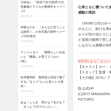
川村あい “笑顔で全力投球”の才
色兼備グラドルが復帰作をリリー
心身ともに傷ついた
ス!!
感動の実話
2024/5/16
1945年12月のポ
仲根なのか 「みんなの言うこと
のもとに、助けを求
は絶対！」が合言葉の新作イメー
ルドが目の当たりに
ジDVD発売
と現実の狭間で苦し
2024/4/16
しながらも激務の合
ランジャタイ 「素晴らしい出会
いと〝癒着〟が育ててくれた
8月5日 より、ヒ
(笑)」
2024/4/16
【キャスト】ルー・
【スタッフ】監督・
杉本愛莉鈴 無邪気な笑顔で魅了
【その他】2016／
する…“まりり”ちゃん初トレカ発
売！
公式HP
2024/3/16
(C)2015 MANDARI
PICTURES
あぁ～しらき 男かな？女かな？
「ずっとフザけていたい！」