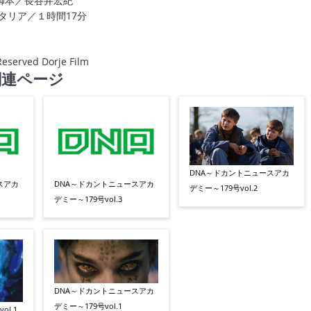
脚本／長谷井宏紀
イタリア／１時間17分
Reserved Dorje Film
関連ページ
DNA～ドカントニュースアカ
スアカ
DNA～ドカントニュースアカ
デミー～179号vol.2
デミー～179号vol.3
DNA～ドカントニュースアカ
デミー～179号vol.1
ol.1