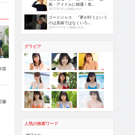
画・アイドルに精通！単...
2017/5/16 に投稿された
ゴー☆ジャス 『夢が叶うという
のは直線ではなくいろ...
2021/11/16 に投稿された
グラビア
奈苗
宮藤
人気の検索ワード