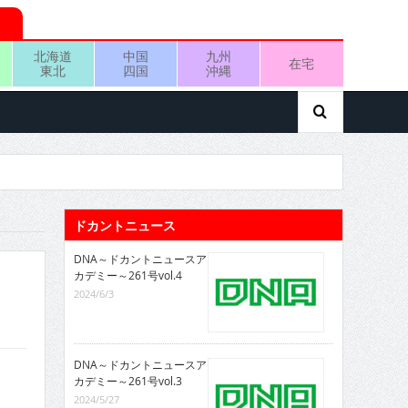
北海道
中国
九州
在宅
東北
四国
沖縄
ドカントニュース
DNA～ドカントニュースア
カデミー～261号vol.4
2024/6/3
DNA～ドカントニュースア
カデミー～261号vol.3
2024/5/27