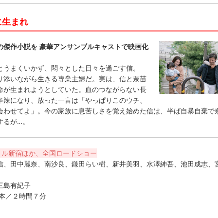
に生まれ
の傑作小説を 豪華アンサンブルキャストで映画化
うまくいかず、悶々とした日々を過ごす信。
り添いながら生きる専業主婦だ。実は、信と奈苗
命が生まれようとしていた。血のつながらない長
辛辣になり、放った一言は「やっぱりこのウチ、
会わせてよ」。今の家族に息苦しさを覚え始めた信は、半ば自暴自棄で
するが…。
トル新宿ほか、全国ロードショー
信、田中麗奈、南沙良、鎌田らい樹、新井美羽、水澤紳吾、池田成志、
三島有紀子
日本／２時間７分