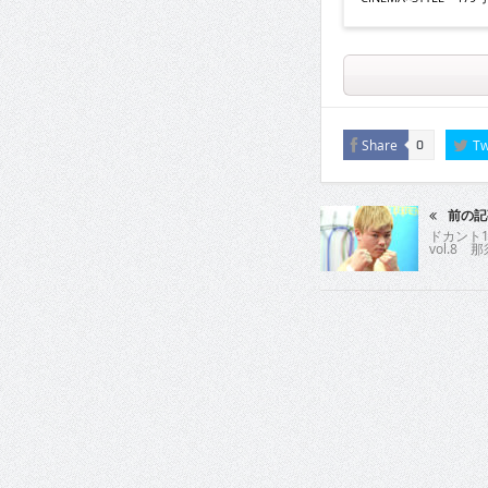
Share
Tw
0
前の記
ドカント1
vol.8 