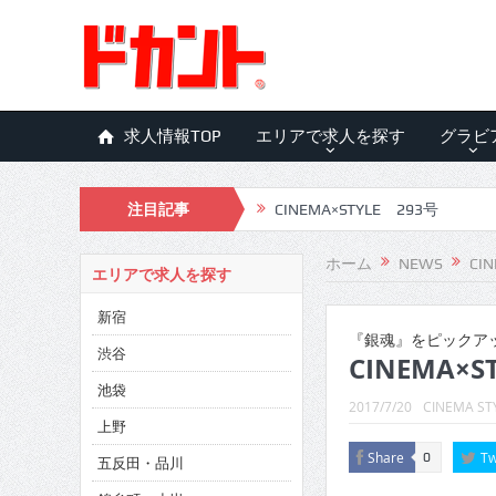
求人情報TOP
エリアで求人を探す
グラビ
注目記事
CINEMA×STYLE 293号
CINEMA×STYLE 292号
ホーム
NEWS
CIN
エリアで求人を探す
CINEMA×STYLE 291号
新宿
CINEMA×STYLE 290号
『銀魂』をピックア
渋谷
CINEMA×ST
CINEMA×STYLE 289号
池袋
2017/7/20
CINEMA ST
CINEMA×STYLE 288号
上野
Share
Tw
0
五反田・品川
CINEMA×STYLE 287号