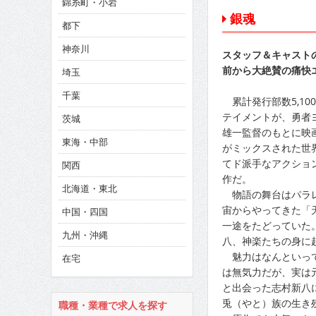
錦糸町・小岩
CINEMA×STYLE 286号
銀魂
都下
CINEMA×STYLE 285号
神奈川
スタッフ＆キャスト
CINEMA×STYLE 294号
前から大絶賛の痛快
埼玉
千葉
累計発行部数5,10
テイメントが、勇者
茨城
雄一監督のもとに映
東海・中部
がミックスされた世
てド派手なアクショ
関西
作だ。
北海道・東北
物語の舞台はパラレ
宙からやってきた「
中国・四国
一途をたどっていた
九州・沖縄
八、神楽たちの身に
魅力はなんといって
在宅
は無気力だが、実は
と出会った志村新八
兎（やと）族の生き
職種・業種で求人を探す