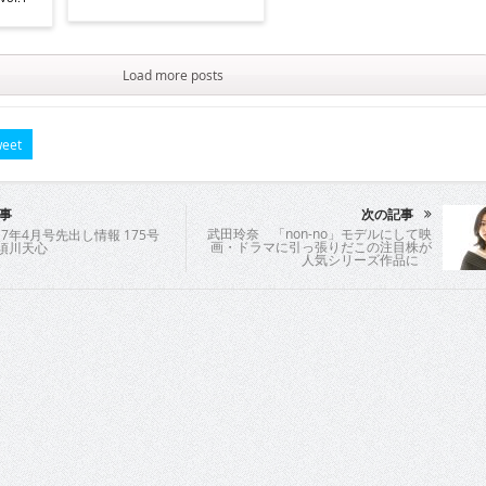
Load more posts
eet
事
次の記事
武田玲奈 「non-no」モデルにして映
7年4月号先出し情報 175号
画・ドラマに引っ張りだこの注目株が
那須川天心
人気シリーズ作品に