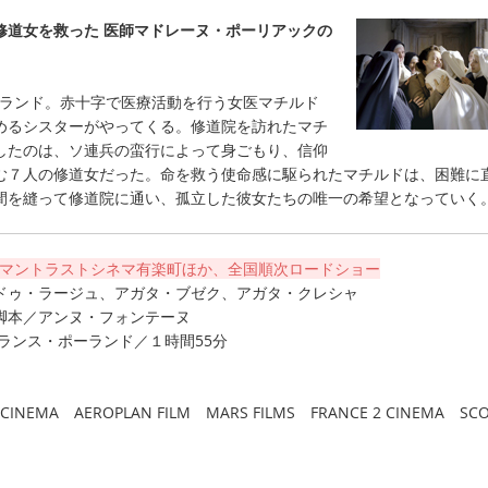
修道女を救った 医師マドレーヌ・ポーリアックの
ーランド。赤十字で医療活動を行う女医マチルド
めるシスターがやってくる。修道院を訪れたマチ
したのは、ソ連兵の蛮行によって身ごもり、信仰
む７人の修道女だった。命を救う使命感に駆られたマチルドは、困難に
間を縫って修道院に通い、孤立した彼女たちの唯一の希望となっていく
ューマントラストシネマ有楽町ほか、全国順次ロードショー
ドゥ・ラージュ、アガタ・ブゼク、アガタ・クレシャ
脚本／アンヌ・フォンテーヌ
フランス・ポーランド／１時間55分
N CINEMA AEROPLAN FILM MARS FILMS FRANCE 2 CINEMA SC