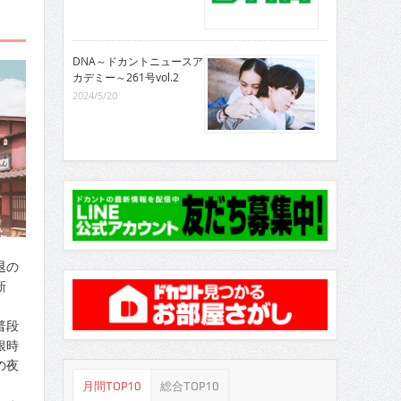
DNA～ドカントニュースア
カデミー～261号vol.2
2024/5/20
退の
新
普段
銀時
の夜
月間TOP10
総合TOP10