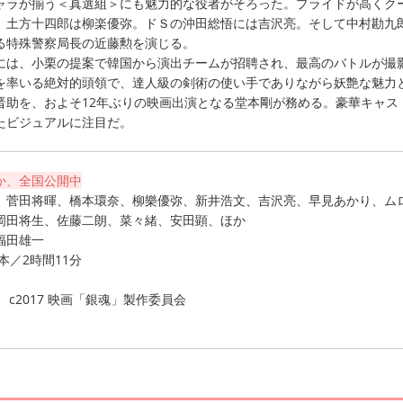
ラが揃う＜真選組＞にも魅力的な役者がそろった。プライドが高くク
、土方十四郎は柳楽優弥。ドＳの沖田総悟には吉沢亮。そして中村勘九
る特殊警察局長の近藤勲を演じる。
は、小栗の提案で韓国から演出チームが招聘され、最高のバトルが撮
を率いる絶対的頭領で、達人級の剣術の使い手でありながら妖艶な魅力
晋助を、およそ12年ぶりの映画出演となる堂本剛が務める。豪華キャス
たビジュアルに注目だ。
か、全国公開中
、菅田将暉、橋本環奈、柳樂優弥、新井浩文、吉沢亮、早見あかり、ム
岡田将生、佐藤二朗、菜々緒、安田顕、ほか
福田雄一
本／2時間11分
 c2017 映画「銀魂」製作委員会