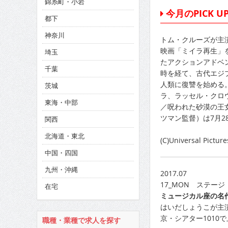
錦糸町・小岩
CINEMA×STYLE 286号
今月のPICK UP
都下
CINEMA×STYLE 285号
神奈川
トム・クルーズが主
CINEMA×STYLE 294号
映画「ミイラ再生」
埼玉
たアクションアドベン
千葉
時を経て、古代エジ
人類に復讐を始める
茨城
ラ、ラッセル・クロ
東海・中部
／呪われた砂漠の王
ツマン監督）は7月2
関西
北海道・東北
(C)Universal Picture
中国・四国
九州・沖縄
2017.07
17_MON ステージ
在宅
ミュージカル座の名
はいだしょうこが主
京・シアター1010
職種・業種で求人を探す