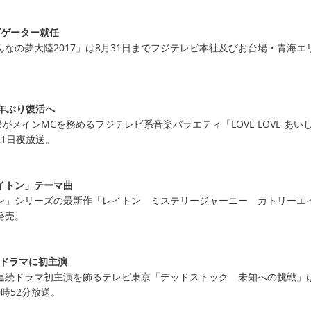
ビゲーター就任
なの夢大陸2017」は8月31日までフジテレビ本社及びお台場・青海エ
年ぶり復活へ
吉田拓郎がメインMCを務めるフジテレビ系音楽バラエティ「LOVE LOVE あい
1日夜放送。
イトン」テーマ曲
ン」シリーズの最新作「レイトン ミステリージャーニー カトリーエ
発売。
続ドラマに初主演
連続ドラマ初主演を飾るテレビ東京「デッドストック 未知への挑戦」は
時52分放送。