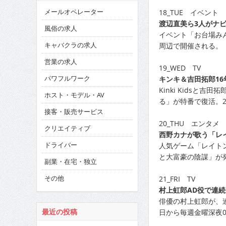
メールオペレーター
18_TUE イベント
渡辺直美ら3人がナ
風俗の求人
イベント「お台場みん
キャバクラの求人
周辺で開催される。
営業の求人
19_WED TV
パワフルワーク
キンキ＆吉田拓郎16
Kinki Kidsと
ホスト・モデル・AV
る」が特番で復活。2
接客・販売サービス
20_THU エンタメ
クリエイティブ
西野カナが歌う「レ
ドライバー
人気ゲーム「レイト
と大富豪の陰謀」が
副業・在宅・独立
その他
21_FRI TV
村上虹郎AD役で連
俳優の村上虹郎が、
日から毎週金曜深夜0
最近の投稿