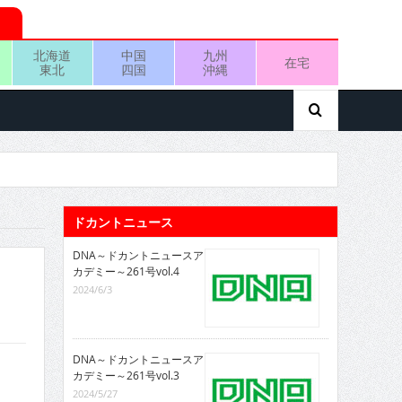
北海道
中国
九州
在宅
東北
四国
沖縄
ドカントニュース
DNA～ドカントニュースア
カデミー～261号vol.4
2024/6/3
DNA～ドカントニュースア
カデミー～261号vol.3
2024/5/27