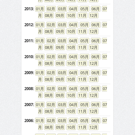
2013
:
01
02
03
04
05
06
07
08
09
10
11
12
2012
:
01
02
03
04
05
06
07
08
09
10
11
12
2011
:
01
02
03
04
05
06
07
08
09
10
11
12
2010
:
01
02
03
04
05
06
07
08
09
10
11
12
2009
:
01
02
03
04
05
06
07
08
09
10
11
12
2008
:
01
02
03
04
05
06
07
08
09
10
11
12
2007
:
01
02
03
04
05
06
07
08
09
10
11
12
2006
:
01
02
03
04
05
06
07
08
09
10
11
12