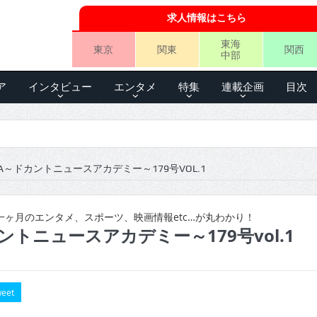
求人情報はこちら
東海
東京
関東
関西
中部
ア
インタビュー
エンタメ
特集
連載企画
目次
A～ドカントニュースアカデミー～179号VOL.1
ヶ月のエンタメ、スポーツ、映画情報etc…が丸わかり！
ントニュースアカデミー～179号vol.1
eet