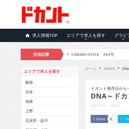
求人情報TOP
エリアで求人を探す
グラビ
注目記事
CINEMA×STYLE 293号
CINEMA×STYLE 292号
ホーム
NEWS
DN
エリアで求人を探す
CINEMA×STYLE 291号
新宿
CINEMA×STYLE 290号
ドカント発売日から一
渋谷
DNA～ドカ
CINEMA×STYLE 289号
池袋
2017/7/17
NEWS
CINEMA×STYLE 288号
上野
Share
Tw
0
五反田・品川
CINEMA×STYLE 287号