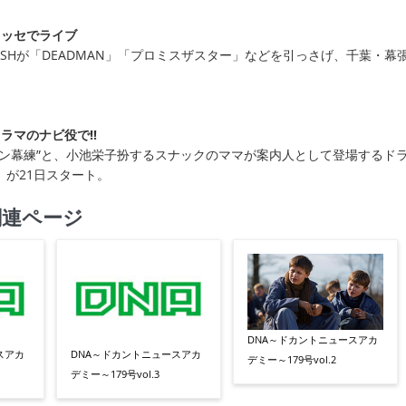
メッセでライブ
iSHが「DEADMAN」「プロミスザスター」などを引っさげ、千葉・幕
ラマのナビ役で!!
ョン幕練”と、小池栄子扮するスナックのママが案内人として登場するド
」が21日スタート。
関連ページ
DNA～ドカントニュースアカ
スアカ
DNA～ドカントニュースアカ
デミー～179号vol.2
デミー～179号vol.3