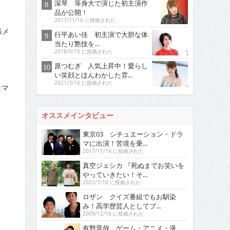
深琴 等身大で演じた初主演作
品が公開！
2017/11/16 に投稿された
張メ
行平あい佳 初主演で大胆な体
当たり艶技を…
2018/9/15 に投稿された
原つむぎ 人気上昇中！愛らし
い笑顔とほんわかした雰...
2021/3/16 に投稿された
ラマ
オススメインタビュー
東京03 シチュエーション・ドラ
マに出演！苦境を乗...
2017/11/16 に投稿された
真空ジェシカ 『死ぬまでお笑いを
やっていきたい！そ...
2022/7/16 に投稿された
ロザン クイズ番組でもお馴染
み！高学歴芸人としてブ...
2009/12/16 に投稿された
有野晋哉 ゲーム・アニメ・漫