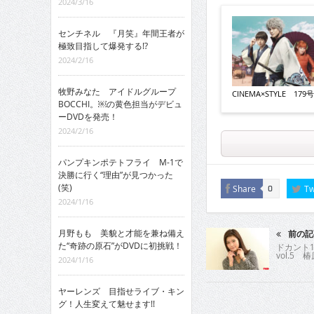
2024/3/16
センチネル 『月笑』年間王者が
極致目指して爆発する!?
2024/2/16
牧野みなた アイドルグループ
CINEMA×STYLE 179号v
BOCCHI。￼の黄色担当がデビュ
ーDVDを発売！
2024/2/16
パンプキンポテトフライ M-1で
決勝に行く“理由”が見つかった
(笑)
Share
Tw
0
2024/1/16
月野もも 美貌と才能を兼ね備え
前の記
た“奇跡の原石”がDVDに初挑戦！
ドカント1
vol.5 
2024/1/16
ヤーレンズ 目指せライブ・キン
グ！人生変えて魅せます!!