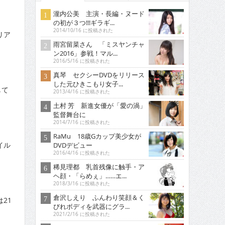
瀧内公美 主演・長編・ヌード
の初が３つ!!!ギラギ...
2014/10/16 に投稿された
リア
雨宮留菜さん 「ミスヤンチャ
ン2016」参戦！マル...
2016/5/16 に投稿された
真琴 セクシーDVDをリリース
した元ひきこもり女子...
して
2013/4/16 に投稿された
土村 芳 新進女優が「愛の渦」
監督舞台に
2014/7/16 に投稿された
RaMu 18歳Gカップ美少女が
イル
DVDデビュー
2016/4/16 に投稿された
稀見理都 乳首残像に触手・ア
ヘ顔・「らめぇ」……エ...
2018/3/16 に投稿された
倉沢しえり ふんわり笑顔＆く
21
びれボディを武器にグラ...
2021/2/16 に投稿された