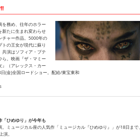
!!
演を務め、往年のホラー
を新たに生まれ変わらせ
チャー作品。5000年の
プトの王女が現代に蘇り
。共演はソフィア・ブテ
ウら。映画『ザ・マミー
女』（アレックス・カー
8日(金)全国ロードショー。配給/東宝東和
s
作「ひめゆり」が今年も
演。ミュージカル座の人気作「ミュージカル『ひめゆり』」が18日まで
で上演。