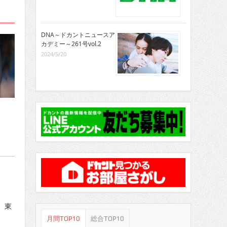
DNA～ドカントニュースア
カデミー～261号vol.2
2024/5/20
、東
月間TOP10
総合TOP10