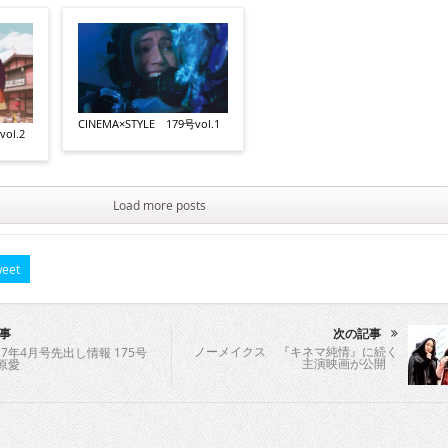
CINEMA×STYLE 179号vol.1
ol.2
Load more posts
eet
事
次の記事
ノーメイクス 『キネマ純情』に続く
7年4月号先出し情報 175号
主演映画が公開
椿原愛