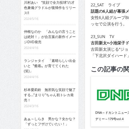
川村あい “笑顔で全力投球”の才
22_SAT ライブ
色兼備グラドルが復帰作をリリー
話題の6人組が幕張
ス!!
女性6人組グループB
2024/5/16
ッセで公演を行う。
仲根なのか 「みんなの言うこと
23_SUN TV
は絶対！」が合言葉の新作イメー
ジDVD発売
古田新太×小池栄子ド
2024/4/16
古田新太演じる“ジ
「下北沢ダイハード
ランジャタイ 「素晴らしい出会
いと〝癒着〟が育ててくれた
この記事の
(笑)」
2024/4/16
杉本愛莉鈴 無邪気な笑顔で魅了
する…“まりり”ちゃん初トレカ発
売！
2024/3/16
DNA～ドカントニュー
あぁ～しらき 男かな？女かな？
デミー～179号vol.4
「ずっとフザけていたい！」