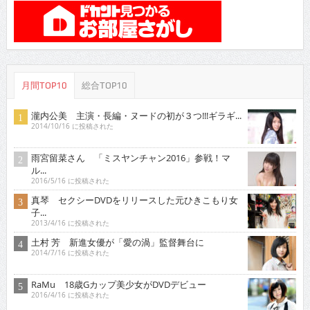
月間TOP10
総合TOP10
瀧内公美 主演・長編・ヌードの初が３つ!!!ギラギ...
2014/10/16 に投稿された
雨宮留菜さん 「ミスヤンチャン2016」参戦！マ
ル...
2016/5/16 に投稿された
真琴 セクシーDVDをリリースした元ひきこもり女
子...
2013/4/16 に投稿された
土村 芳 新進女優が「愛の渦」監督舞台に
2014/7/16 に投稿された
RaMu 18歳Gカップ美少女がDVDデビュー
2016/4/16 に投稿された