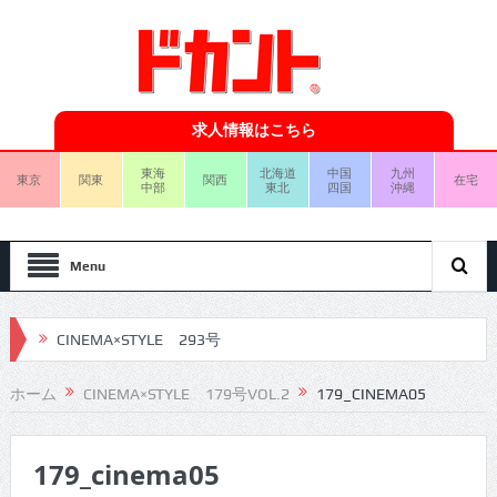
求人情報はこちら
東海
北海道
中国
九州
東京
関東
関西
在宅
中部
東北
四国
沖縄
Menu
CINEMA×STYLE 293号
CINEMA×STYLE 292号
ホーム
CINEMA×STYLE 179号VOL.2
179_CINEMA05
CINEMA×STYLE 291号
179_cinema05
CINEMA×STYLE 290号