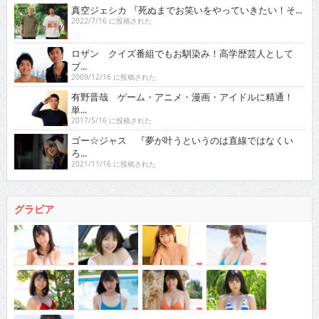
真空ジェシカ 『死ぬまでお笑いをやっていきたい！そ...
2022/7/16 に投稿された
ロザン クイズ番組でもお馴染み！高学歴芸人として
ブ...
2009/12/16 に投稿された
有野晋哉 ゲーム・アニメ・漫画・アイドルに精通！
単...
2017/5/16 に投稿された
ゴー☆ジャス 『夢が叶うというのは直線ではなくい
ろ...
2021/11/16 に投稿された
グラビア