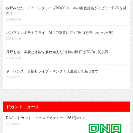
牧野みなた アイドルグループBOCCHI。￼の黄色担当がデビューDVDを発
売！
2024/2/16
パンプキンポテトフライ M-1で決勝に行く“理由”が見つかった(笑)
2024/1/16
月野もも 美貌と才能を兼ね備えた“奇跡の原石”がDVDに初挑戦！
2024/1/16
ヤーレンズ 目指せライブ・キング！人生変えて魅せます!!
2023/12/15
ドカントニュース
DNA～ドカントニュースアカデミー～261号vol.4
2024/6/3