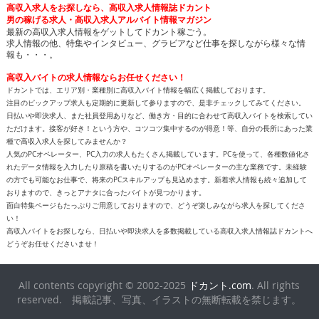
高収入求人をお探しなら、高収入求人情報誌ドカント
男の稼げる求人・高収入求人アルバイト情報マガジン
最新の高収入求人情報をゲットしてドカント稼ごう。
求人情報の他、特集やインタビュー、グラビアなど仕事を探しながら様々な情
報も・・・。
高収入バイトの求人情報ならお任せください！
ドカントでは、エリア別・業種別に高収入バイト情報を幅広く掲載しております。
注目のピックアップ求人も定期的に更新して参りますので、是非チェックしてみてください。
日払いや即決求人、また社員登用ありなど、働き方・目的に合わせて高収入バイトを検索してい
ただけます。接客が好き！という方や、コツコツ集中するのが得意！等、自分の長所にあった業
種で高収入求人を探してみませんか？
人気のPCオペレーター、PC入力の求人もたくさん掲載しています。PCを使って、各種数値化さ
れたデータ情報を入力したり原稿を書いたりするのがPCオペレーターの主な業務です。未経験
の方でも可能なお仕事で、将来のPCスキルアップも見込めます。新着求人情報も続々追加して
おりますので、きっとアナタに合ったバイトが見つかります。
面白特集ページもたっぷりご用意しておりますので、どうぞ楽しみながら求人を探してくださ
い！
高収入バイトをお探しなら、日払いや即決求人を多数掲載している高収入求人情報誌ドカントへ
どうぞお任せくださいませ！
All contents copyright © 2002-2025
ドカント.com
. All rights
reserved. 掲載記事、写真、イラストの無断転載を禁じます。