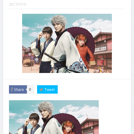
CINEMA×STYLE 289号
2017/7/13
CINEMA×STYLE 288号
CINEMA×STYLE 287号
CINEMA×STYLE 286号
CINEMA×STYLE 285号
CINEMA×STYLE 294号
Share
Tweet
0