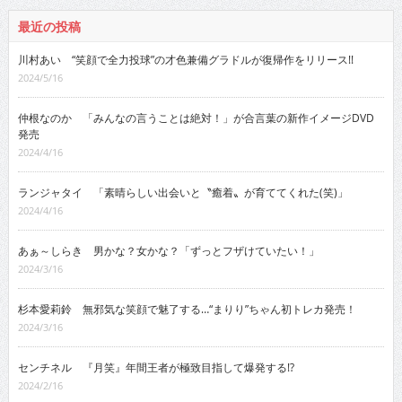
最近の投稿
川村あい “笑顔で全力投球”の才色兼備グラドルが復帰作をリリース!!
2024/5/16
仲根なのか 「みんなの言うことは絶対！」が合言葉の新作イメージDVD
発売
2024/4/16
ランジャタイ 「素晴らしい出会いと〝癒着〟が育ててくれた(笑)」
2024/4/16
あぁ～しらき 男かな？女かな？「ずっとフザけていたい！」
2024/3/16
杉本愛莉鈴 無邪気な笑顔で魅了する…“まりり”ちゃん初トレカ発売！
2024/3/16
センチネル 『月笑』年間王者が極致目指して爆発する!?
2024/2/16