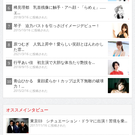
稀見理都 乳首残像に触手・アヘ顔・「らめぇ」……
エ...
2018/3/16 に投稿された
琴子 迫力バストを引っさげイメージデビュー！
2015/10/16 に投稿された
原つむぎ 人気上昇中！愛らしい笑顔とほんわかし
た雰...
2021/3/16 に投稿された
行平あい佳 初主演で大胆な体当たり艶技を…
2018/9/15 に投稿された
青山ひかる 童顔柔らかＩカップは天下無敵の破壊
力！...
2015/2/16 に投稿された
オススメインタビュー
東京03 シチュエーション・ドラマに出演！苦境を乗...
2017/11/16 に投稿された